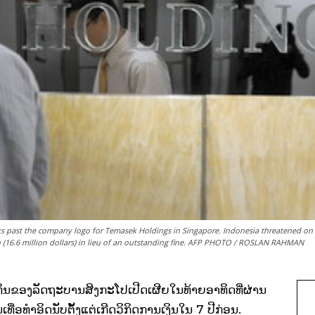
alks past the company logo for Temasek Holdings in Singapore. Indonesia threatened on
 (16.6 million dollars) in lieu of an outstanding fine. AFP PHOTO / ROSLAN RAHMAN
ງທຶນ​ຂອງ​ລັດຖະບານ​ສິງກະ​ໂປ​ເປີດ​ເຜີຍ​ໃນ​ທ້າຍ​ອາທິດ​ທີ່​ຜ່ານ​
ອ​ທຳ​ອິດ​ນັບ​ຕັ້ງ​​ແຕ່​ເກີດ​ວິ​ກິດ​ການ​ເງິນ​ໃນ 7 ປີ​ກ່ອນ.