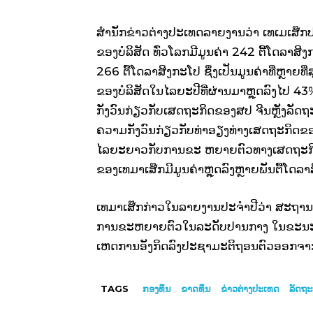
ສຳນັກຂ່າວຕ່າງປະ​ເທດ​ລາຍ​ງານ​ວ່າ ​ເທ​ເມ​ເສ໊ກປະກາ
ຂອງ​ບໍລິສັດ ທົ່ວ​ໂລກ​ມີ​ມູນ​ຄ່າ 242 ຕື້​ໂດ​ລາ​ສິງກະ
266 ຕື້​ໂດ​ລາ​ສິງກະ​ໂປ ຊຶ່ງ​ເປັນ​ມູນ​ຄ່າ​ທີ່​ຫຼາຍ​ທ
ຂອງ​ບໍລິສັດ​ໃນ​ໄລຍະ​ປີ​ທີ່​ຜ່ານ​ມາ​ຫຼຸດ​ລົງ​ໄປ 43%
ກັງວົນ​ກ່ຽວ​ກັບ​ເສດຖະກິດ​ຂອງ​ສປ ຈີນ​ຫຼັງ​ລັດຖະບາ
ຄວາມ​ກັງວົນ​ກ່ຽວ​ກັບ​ທ່າ​ອຽງ​ທ່າ​ງ​ເສດຖະກິດ​ຂ
ໄລຍະ​ຍາວ​ກັບ​ການ​ຂະ ຫຍາຍຕົວ​ທາງ​ເສດຖະກິດ​ທີ່​ຫ
ຂອງ​ເທ​ມາ​ເສ໊ກມີ​ມູນ​ຄ່າ​ຫຼຸດ​ລົງ​ຫຼາຍ​ພັນ​ຕື້​ໂດ​ລ
​ເທ​ມາ​ເສ໊ກ​ກ່າວ​​ໃນ​ລາຍ​ງານ​ປະຈຳ​ປີ​ວ່າ ສະຖານະ​ກາ
ການ​ຂະ​ຫຍາ​ຍຕົວ​ໃນ​ລະດັບ​ປານ​ກາງ ​ໃນ​ຂະນະ​ທີ
ເຫດການ​ອັງກິດ​ລົງ​ປະຊາ​ມະຕິ​ຖອນ​ຕົວ​ອອກ​ຈາ
TAGS
ກອງ​ທຶນ​
ຂາດທຶນ
ຂ່າວ​ຕ່າງ​ປະເທດ
​ລັດຖ