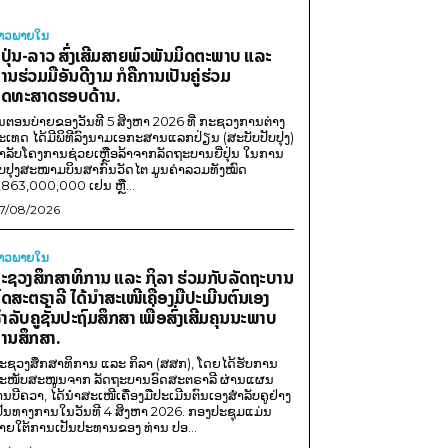
່າວພາຍ​ໃນ
ີ່ປຸ່ນ-ລາວ ສົ່ງເສີມສາຍພົວພັນມິດຕະພາບ ແລະ
ານຮ່ວມມືອັນດີງາມ ກໍຄືການເປັນຄູ່ຮ່ວມ
ຸດທະສາດຮອບດ້ານ.
ນຕອນບ່າຍຂອງວັນທີ 5 ສິງຫາ 2026 ທີ່ ກະຊວງການຕ່າງ
ະເທດ ໄດ້ມີພິທີລົງນາມເອກະສານແລກປ່ຽນ (ສະບັບປັບປຸງ)
ໍາລັບໂຄງການຊ່ວຍເຫຼືອລ້າຈາກລັດຖະບານຍີ່ປຸ່ນ ໃນການ
ັບປຸງສະໜາມບິນສາກົນວັດໄຕ ມູນຄ່າລວມທັງໝົດ
,863,000,000 ເຢນ ຫຼື...
7/08/2026
່າວພາຍ​ໃນ
ະຊວງສຶກສາທິການ ແລະ ກິລາ ຮ່ວມກັບລັດຖະບານ
ົດສະຕຣາລີ ໄດ້ນຳສະເໜີເຄື່ອງມືປະເມີນຕົນເອງ
ຳລັບຄູຊັ້ນປະຖົມສຶກສາ ເພື່ອສົ່ງເສີມຄຸນນະພາບ
ານສຶກສາ.
ະຊວງສຶກສາທິການ ແລະ ກິລາ (ສສກ), ໂດຍໄດ້ຮັບການ
ະໜັບສະໜູນຈາກ ລັດຖະບານອົດສະຕຣາລີ ຜ່ານແຜນ
ານບີຄວາ, ໄດ້ນຳສະເໜີເຄື່ອງມືປະເມີນຕົນເອງສຳລັບຄູຢ່າງ
ປັນທາງການໃນວັນທີ 4 ສິງຫາ 2026. ກອງປະຊຸມແມ່ນ
າຍໃຕ້ການເປັນປະທານຂອງ ທ່ານ ປອ...