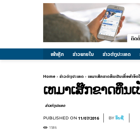
ໜ້າຫຼັກ
ຂ່າວພາຍ​ໃນ
ຂ່າວຕ່າງປະເທດ
Home
ຂ່າວຕ່າງປະເທດ
ເທ​ມາ​ເສ໊ກຂາດທຶນ​ເປັນ​ເທື່ອ​ທຳ​ອິດ
ເທ​ມາ​ເສ໊ກຂາດທຶນ​ເປັ
ຂ່າວຕ່າງປະເທດ
11/07/2016
PUBLISHED ON
BY
ອິນຊີ
1586