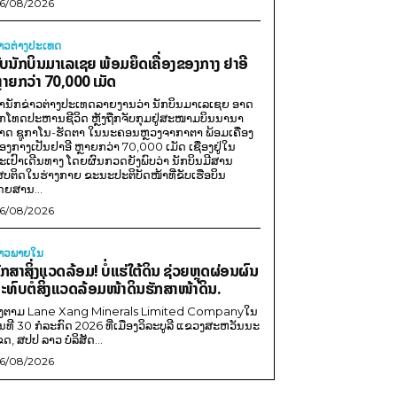
6/08/2026
່າວຕ່າງປະເທດ
ັບນັກບິນມາເລເຊຍ ພ້ອມຍຶດເຄື່ອງຂອງກາງ ຢາອີ
ຼາຍກວ່າ 70,000 ເມັດ
ຳນັກຂ່າວຕ່າງປະເທດລາຍງານວ່າ ນັກບິນມາເລເຊຍ ອາດ
ືກໂທດປະຫານຊີວິດ ຫຼັງຖືກຈັບກຸມຢູ່ສະໜາມບິນນານາ
າດ ຊູກາໂນ-ຮັດຕາ ໃນນະຄອນຫຼວງຈາກາຕາ ພ້ອມເຄື່ອງ
ອງກາງເປັນຢາອີ ຫຼາຍກວ່າ 70,000 ເມັດ ເຊື່ອງຢູ່ໃນ
ະເປົາເດີນທາງ ໂດຍຜົນກວດຍັງພົບວ່າ ນັກບິນມີສານ
ສບຕິດໃນຮ່າງກາຍ ຂະນະປະຕິບັດໜ້າທີ່ຂັບເຮືອບິນ
ດຍສານ...
6/08/2026
່າວພາຍ​ໃນ
ັກສາສິ່ງແວດລ້ອມ! ບໍ່ແຮ່ໃຕ້ດິນ ຊ່ວຍຫຼຸດຜ່ອນຜົນ
ະທົບຕໍ່ສິ່ງແວດລ້ອມໜ້າດິນຮັກສາໜ້າດິນ.
ີງຕາມ Lane Xang Minerals Limited Companyໃນ
ັນທີ 30 ກໍລະກົດ 2026 ທີ່ເມືອງວິລະບູລີ ແຂວງສະຫວັນນະ
ຂດ, ສປປ ລາວ ບໍລິສັດ...
6/08/2026