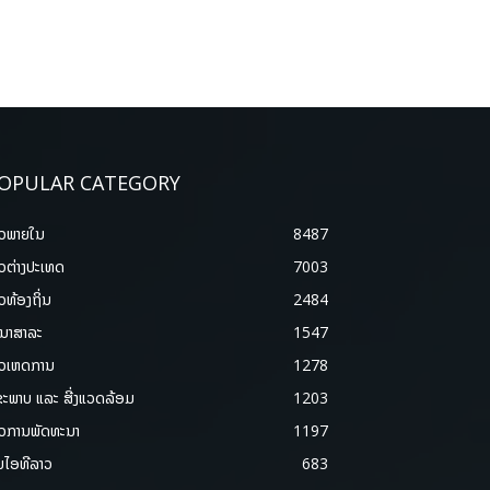
OPULAR CATEGORY
າວພາຍ​ໃນ
8487
າວຕ່າງປະເທດ
7003
າວທ້ອງຖິ່ນ
2484
ນາສາລະ
1547
າວເຫດການ
1278
ຂະພາບ ແລະ ສີ່ງແວດລ້ອມ
1203
າວການພັດທະນາ
1197
ມໄອທີລາວ
683