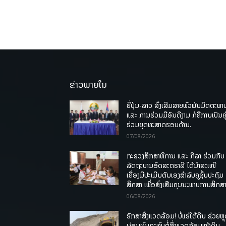
ຂ່າວພາຍໃນ
ຍີ່ປຸ່ນ-ລາວ ສົ່ງເສີມສາຍພົວພັນມິດຕະພາ
ແລະ ການຮ່ວມມືອັນດີງາມ ກໍຄືການເປັນຄູ
ຮ່ວມຍຸດທະສາດຮອບດ້ານ.
07/08/2026
ກະຊວງສຶກສາທິການ ແລະ ກິລາ ຮ່ວມກັບ
ລັດຖະບານອົດສະຕຣາລີ ໄດ້ນຳສະເໜີ
ເຄື່ອງມືປະເມີນຕົນເອງສຳລັບຄູຊັ້ນປະຖົມ
ສຶກສາ ເພື່ອສົ່ງເສີມຄຸນນະພາບການສຶກສາ
06/08/2026
ຮັກສາສິ່ງແວດລ້ອມ! ບໍ່ແຮ່ໃຕ້ດິນ ຊ່ວຍຫຼ
ຜ່ອນຜົນກະທົບຕໍ່ສິ່ງແວດລ້ອມໜ້າດິນ