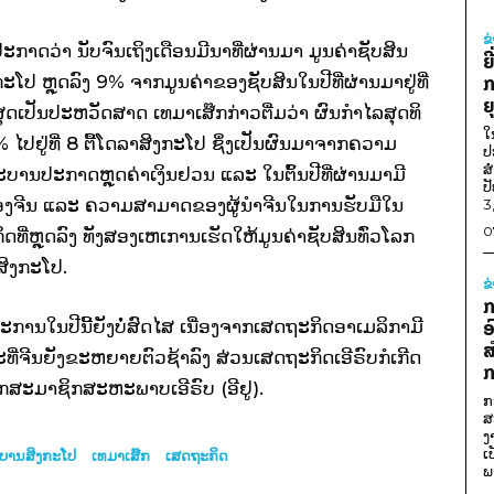
ຂ
ດ​ວ່າ ນັບ​ຈົນ​ເຖິງ​ເດືອນ​ມີນາ​ທີ່​ຜ່ານ​ມາ ມູນ​ຄ່າ​ຊັບ​ສິນ​
ຍ
​ໂປ ຫຼຸດ​ລົງ 9% ຈາກ​ມູນ​ຄ່າ​ຂອງ​ຊັບ​ສິນ​ໃນ​ປີ​ທີ່​ຜ່ານມາ​ຢູ່​ທີ່
ກ
ຍ
ີ່​ສຸດ​ເປັນ​ປະຫວັດສາດ ​ເທ​ມາ​ເສ໊ກກ່າວ​ຕື່ມ​ວ່າ ຜົນ​ກຳ​ໄລ​ສຸດທິ​
ໃ
 ​ໄປ​ຢູ່​ທີ່ 8 ຕື້​ໂດ​ລາ​ສິງກະ​ໂປ ຊຶ່ງ​ເປັນ​ຜົນ​ມາ​ຈາກ​ຄວາມ​
ປ
ສ
ນ​ປະກາດຫຼຸດ​ຄ່າ​ເງິນ​ຢວນ ​ແລະ ​ໃນ​ຕົ້ນ​ປີ​ທີ່​ຜ່ານ​ມາ​ມີ​
ປ
ອງ​ຈີນ ​ແລະ ຄວາມ​ສາມາດ​ຂອງ​ຜູ້ນຳ​ຈີນ​ໃນ​ການ​ຮັບ​ມື​ໃນ​
3
0
ຼຸດ​ລົງ ທັງ​ສອງ​ເຫ​ເການ​ເຮັດ​ໃຫ້​ມູນ​ຄ່າ​ຊັບ​ສິນ​ທົ່ວ​ໂລກ​
າ​ສິງກະ​ໂປ.
ຂ
ກ
ນ​ໃນ​ປີ​ນີ້​ຍັງ​ບໍ່​ສົດ​ໄສ ​ເນື່ອງ​ຈາກ​ເສດຖະກິດ​ອາ​ເມ​ລິ​ກາ​ມີ​
ອ
ສ
່​ຈີນ​ຍັງ​ຂະຫຍາຍຕົວ​ຊ້າ​ລົງ ສ່ວນ​ເສດຖະກິດ​ເອີຣົບກໍ​ເກີດ​
ກ
ກ​ສະມາຊິກ​ສະຫະພາບ​ເອີຣົບ (ອີ​ຢູ).
ກ
ສ
ງ
ເ
ະບານ​ສິງກະ​ໂປ
ເທມາເສ໊ກ
ເສດ​ຖະ​ກິດ
ພ