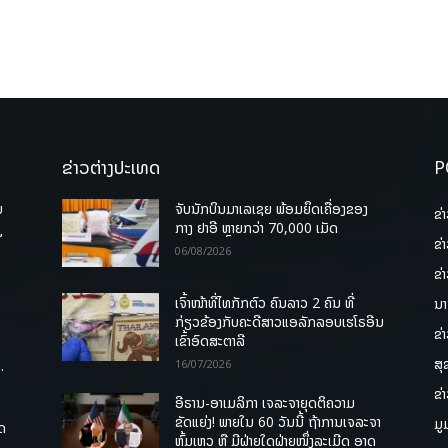
ຂ່າວຕ່າງປະເທດ
P
ບ
ຈັບນັກບິນມາເລເຊຍ ພ້ອມຍຶດເຄື່ອງຂອງ
ຂ່
່
ກາງ ຢາອີ ຫຼາຍກວ່າ 70,000 ເມັດ
ຂ່
06/08/2026
ຂ່
ເຈົ້າໜ້າທີ່ໄທກັກຕົວ ຄົນລາວ 2 ຄົນ ທີ່
ນາ
ກ່ຽວຂ້ອງກັບຄະດີສາວແອລັກລອບເຮໂຣອີນ
ຂ່
ເຂົ້າອົດສະຕາລີ
ສຸ
.
16/07/2026
ຂ່
ອີຣານ-ອາເມລິກາ ເຈລະຈາຍຸດຕິຄວາມ
ຂັດແຍ່ງ! ພາຍໃນ 60 ວັນນີ້ ຖ້າການເຈລະຈາ
ມູ
ຸດ
ຫຼົ້ມເຫຼວ ຫຼື ມີຝ່າຍໃດຝ່າຍໜຶ່ງລະເມີດ ອາດ