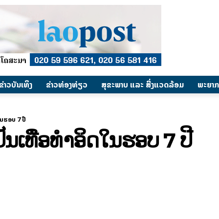
​ຂ່າວບັນເທິງ
​ຂ່າວທ່ອງທ່ຽວ
ສຸຂະພາບ ແລະ ສີ່ງແວດລ້ອມ
ພະຍາກ
​ໃນ​ຮອບ 7 ປີ
ນ​ເທື່ອ​ທຳ​ອິດ​ໃນ​ຮອບ 7 ປີ