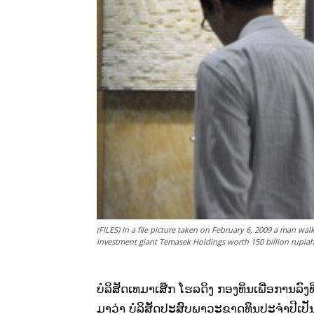
(FILES) In a file picture taken on February 6, 2009 a man w
investment giant Temasek Holdings worth 150 billion rupiah
ບໍລິສັດ​ເທ​ມາ​ເສ໊ກ ​ໂຮ​ລດິງ ກອງ​ທຶນ​ເພື່ອ​ການ​ລົ
ມາ​ວ່າ ບໍລິສັດ​ປະສົບ​ພາວະ​ຂາດທຶນ​ປະຈຳ​ປີ​ເປັນ​ເທື່