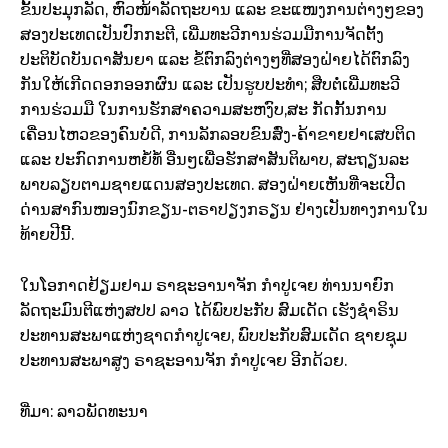
ຂັ້ນປະມຸກລັດ, ຫົວໜ້າລັດຖະບານ ແລະ ຂະແໜງການຕ່າງໆຂອງ
ສອງປະເທດເປັນປົກກະຕີ, ເພີ່ມທະວີການຮ່ວມມືການຈັດຕັ້ງ
ປະຕິບັດບັນດາສັນຍາ ແລະ ຂໍ້ຕົກລົງຕ່າງໆທີ່ສອງຝ່າຍໄດ້ຕົກລົງ
ກັນໃຫ້ເກີດດອກອອກຜົນ ແລະ ເປັນຮູບປະທຳ; ສືບຕໍ່ເພີ່ມທະວີ
ການຮ່ວມມື ໃນການຮັກສາຄວາມສະຫງົບ,ສະ ກັດກັ້ນການ
ເຄື່ອນໄຫວຂອງຄົນບໍ່ດີ, ການລັກລອບຂົນສົ່ງ-ຄ້າຂາຍຢາເສບຕິດ
ແລະ ປະກົດການຫຍໍ້ທໍ້ ອື່ນໆເພື່ອຮັກສາສັນຕິພາບ, ສະຖຽນລະ
ພາບລຽບຕາມຊາຍແດນສອງປະເທດ. ສອງຝ່າຍເຫັນທີ່ຈະເປີດ
ດ່ານສາກົນໜອງນົກຂຽນ-ຕຣາປຽງກຣຽນ ຢ່າງເປັນທາງການໃນ
ທ້າຍປີນີ້.
ໃນໂອກາດຢ້ຽມຢາມ ຣາຊະອານາຈັກ ກຳປູເຈຍ ທ່ານນາຍົກ
ລັດຖະມົນຕີແຫ່ງສປປ ລາວ ໄດ້ພົບປະກັບ ສົມເດັດ ເຮັງຊຳຣິນ
ປະທານສະພາແຫ່ງຊາດກຳປູເຈຍ, ພົບປະກັບສົມເດັດ ຊາຍຊຸມ
ປະທານສະພາສູງ ຣາຊະອານຈັກ ກຳປູເຈຍ ອີກດ້ວຍ.
ທີ່ມາ: ລາວພັດທະນາ