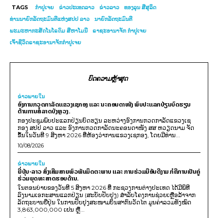
TAGS
ກຳປູເຈຍ
ຂ່າວປະເທດລາວ
ຂ່າວລາວ
ທອງລຸນ ສີສຸລິດ
ທ່ານນາຍົກລັດຖະມົນຕີແຫ່ງສປປ ລາວ
ນາຍົກລັດຖະມົນຕີ
ພະມະຫາກະສັດໂນໂຣດົມ ສີຫາໂມນີ
ຣາຊະອານາຈັກ ກຳປູເຈຍ
ເຈົ້າຊີວິດຣາຊະອານາຈັກກຳປູເຈຍ
ບົດຄວາມຫຼ້າສຸດ
ຂ່າວພາຍ​ໃນ
ອົງການກວດກາລັດແຂວງເຊກອງ ແລະ ນະຄອນດາໜັງ ພົບປະແລກປ່ຽນບົດຮຽນ
ຕ້ານການສໍ້ລາດບັງຫຼວງ.
ກອງປະຊຸມພົບປະແລກປ່ຽນບົດຮຽນ ລະຫວ່າງອົງການກວດກາລັດແຂວງເຊ
ກອງ ສປປ ລາວ ແລະ ອົງການກວດກາລັດນະຄອນດາໜັງ ສສ ຫວຽດນາມ ຈັດ
ຂຶ້ນໃນວັນທີ 9 ສິງຫາ 2026 ທີ່ຫ້ອງວ່າການແຂວງເຊກອງ, ໂດຍມີທ່ານ...
10/08/2026
ຂ່າວພາຍ​ໃນ
ຍີ່ປຸ່ນ-ລາວ ສົ່ງເສີມສາຍພົວພັນມິດຕະພາບ ແລະ ການຮ່ວມມືອັນດີງາມ ກໍຄືການເປັນຄູ່
ຮ່ວມຍຸດທະສາດຮອບດ້ານ.
ໃນຕອນບ່າຍຂອງວັນທີ 5 ສິງຫາ 2026 ທີ່ ກະຊວງການຕ່າງປະເທດ ໄດ້ມີພິທີ
ລົງນາມເອກະສານແລກປ່ຽນ (ສະບັບປັບປຸງ) ສໍາລັບໂຄງການຊ່ວຍເຫຼືອລ້າຈາກ
ລັດຖະບານຍີ່ປຸ່ນ ໃນການປັບປຸງສະໜາມບິນສາກົນວັດໄຕ ມູນຄ່າລວມທັງໝົດ
3,863,000,000 ເຢນ ຫຼື...