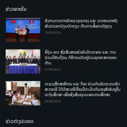
ຂ່າວພາຍໃນ
ອົງການກວດກາລັດແຂວງເຊກອງ ແລະ ນະຄອນດາໜັງ
ພົບປະແລກປ່ຽນບົດຮຽນ ຕ້ານການສໍ້ລາດບັງຫຼວງ.
10/08/2026
ຍີ່ປຸ່ນ-ລາວ ສົ່ງເສີມສາຍພົວພັນມິດຕະພາບ ແລະ ການ
ຮ່ວມມືອັນດີງາມ ກໍຄືການເປັນຄູ່ຮ່ວມຍຸດທະສາດຮອບ
ດ້ານ.
07/08/2026
ກະຊວງສຶກສາທິການ ແລະ ກິລາ ຮ່ວມກັບລັດຖະບານອົດ
ສະຕຣາລີ ໄດ້ນຳສະເໜີເຄື່ອງມືປະເມີນຕົນເອງສຳລັບຄູຊັ້ນ
ປະຖົມສຶກສາ ເພື່ອສົ່ງເສີມຄຸນນະພາບການສຶກສາ.
06/08/2026
ຂ່າວຕ່າງປະເທດ