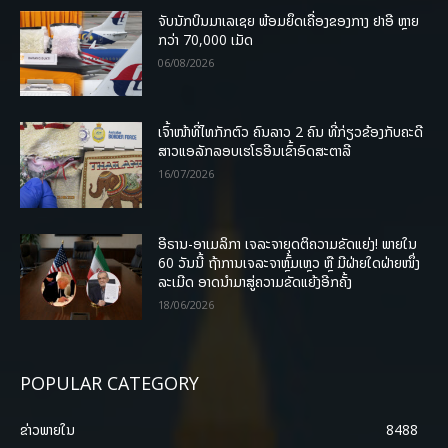
ຈັບນັກບິນມາເລເຊຍ ພ້ອມຍຶດເຄື່ອງຂອງກາງ ຢາອີ ຫຼາຍ
ກວ່າ 70,000 ເມັດ
06/08/2026
ເຈົ້າໜ້າທີ່ໄທກັກຕົວ ຄົນລາວ 2 ຄົນ ທີ່ກ່ຽວຂ້ອງກັບຄະດີ
ສາວແອລັກລອບເຮໂຣອີນເຂົ້າອົດສະຕາລີ
16/07/2026
ອີຣານ-ອາເມລິກາ ເຈລະຈາຍຸດຕິຄວາມຂັດແຍ່ງ! ພາຍໃນ
60 ວັນນີ້ ຖ້າການເຈລະຈາຫຼົ້ມເຫຼວ ຫຼື ມີຝ່າຍໃດຝ່າຍໜຶ່ງ
ລະເມີດ ອາດນໍາມາສູ່ຄວາມຂັດແຍ້ງອີກຄັ້ງ
18/06/2026
POPULAR CATEGORY
ຂ່າວພາຍ​ໃນ
8488