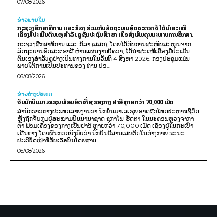
07/08/2026
ຂ່າວພາຍ​ໃນ
ກະຊວງສຶກສາທິການ ແລະ ກິລາ ຮ່ວມກັບລັດຖະບານອົດສະຕຣາລີ ໄດ້ນຳສະເໜີ
ເຄື່ອງມືປະເມີນຕົນເອງສຳລັບຄູຊັ້ນປະຖົມສຶກສາ ເພື່ອສົ່ງເສີມຄຸນນະພາບການສຶກສາ.
ກະຊວງສຶກສາທິການ ແລະ ກິລາ (ສສກ), ໂດຍໄດ້ຮັບການສະໜັບສະໜູນຈາກ
ລັດຖະບານອົດສະຕຣາລີ ຜ່ານແຜນງານບີຄວາ, ໄດ້ນຳສະເໜີເຄື່ອງມືປະເມີນ
ຕົນເອງສຳລັບຄູຢ່າງເປັນທາງການໃນວັນທີ 4 ສິງຫາ 2026. ກອງປະຊຸມແມ່ນ
ພາຍໃຕ້ການເປັນປະທານຂອງ ທ່ານ ປອ...
06/08/2026
ຂ່າວຕ່າງປະເທດ
ຈັບນັກບິນມາເລເຊຍ ພ້ອມຍຶດເຄື່ອງຂອງກາງ ຢາອີ ຫຼາຍກວ່າ 70,000 ເມັດ
ສຳນັກຂ່າວຕ່າງປະເທດລາຍງານວ່າ ນັກບິນມາເລເຊຍ ອາດຖືກໂທດປະຫານຊີວິດ
ຫຼັງຖືກຈັບກຸມຢູ່ສະໜາມບິນນານາຊາດ ຊູກາໂນ-ຮັດຕາ ໃນນະຄອນຫຼວງຈາກາ
ຕາ ພ້ອມເຄື່ອງຂອງກາງເປັນຢາອີ ຫຼາຍກວ່າ 70,000 ເມັດ ເຊື່ອງຢູ່ໃນກະເປົາ
ເດີນທາງ ໂດຍຜົນກວດຍັງພົບວ່າ ນັກບິນມີສານເສບຕິດໃນຮ່າງກາຍ ຂະນະ
ປະຕິບັດໜ້າທີ່ຂັບເຮືອບິນໂດຍສານ...
06/08/2026