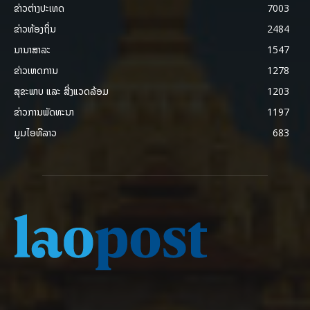
ຂ່າວຕ່າງປະເທດ
7003
ຂ່າວທ້ອງຖິ່ນ
2484
ນານາສາລະ
1547
ຂ່າວເຫດການ
1278
ສຸຂະພາບ ແລະ ສີ່ງແວດລ້ອມ
1203
ຂ່າວການພັດທະນາ
1197
ມູມໄອທີລາວ
683