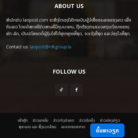
ABOUT US
ສຳນັກຂ່າວ laopost.com ຈະສ້າງໂຕເອງໃຫ້ກາຍເປັນຜູ້ນຳສື່ອອນລາຍຂອງລາວ ເພື່ອ
ຄົນລາວ ໂດຍນຳສະເໜີຂ່າວສານທີ່ມີຄຸນນະພາບ, ຖືກຕ້ອງຕາມແນວທາງນະໂຍບາຍຂອງ
ພັກ-ລັດ, ເປັນປະໂຫຍດຕໍ່ຜູ້ຊົມໃຫ້ໄດ້ຫຼາກຫຼາຍທີ່ສຸດ, ຈະແຈ້ງທີ່ສຸດ ແລະວ່ອງໄວທີ່ສຸດ.
Contact us:
laopost@rdkgroup.la
FOLLOW US
ໜ້າຫຼັກ
ຂ່າວພາຍ​ໃນ
ຂ່າວຕ່າງປະເທດ
​ຂ່າວບັນເທິງ
​ຂ່າວທ່ອງທ່ຽວ
ສຸຂະພາບ ແລະ ສີ່ງແວດລ້ອມ
ພະຍາກອນອາກາດ
ຄົ້ນຫາວຽກ