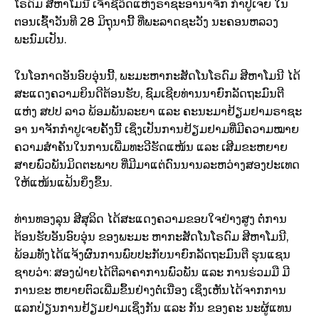
ໂຣດົມ ສີຫາໂມນີ ເຈົ້າຊີວິດແຫ່ງຣາຊະອານາຈັກ ກຳປູເຈຍ ໃນ
ຕອນເຊົ້າວັນທີ 28 ມິຖຸນານີ້ ທີ່ພະລາດຊະວັງ ນະຄອນຫລວງ
ພະນົມເປັນ.
ໃນໂອກາດອັນອົບອຸ່ນນີ້, ພະມະຫາກະສັດໂນໂຣດົມ ສີຫາໂມນີ ໄດ້
ສະແດງຄວາມຍິນດີຕ້ອນຮັບ, ຊົມເຊີຍທ່ານນາຍົກລັດຖະມົນຕີ
ແຫ່ງ ສປປ ລາວ ພ້ອມພັນລະຍາ ແລະ ຄະນະມາຢ້ຽມຢາມຣາຊະ
ອາ ນາຈັກກຳປູເຈຍຄັ້ງນີ້ ເຊິ່ງເປັນການຢ້ຽມຢາມທີ່ມີຄວາມໝາຍ
ຄວາມສຳຄັນໃນການເພີ່ມທະວີຮັດແໜ້ນ ແລະ ເສີມຂະຫຍາຍ
ສາຍພົວພັນມິດຕະພາບ ທີ່ມີມາແຕ່ດົນນານລະຫວ່າງສອງປະເທດ
ໃຫ້ແໜ້ນແຟ້ນຍິ່ງຂຶ້ນ.
ທ່ານທອງລຸນ ສີສຸລິດ ໄດ້ສະແດງຄວາມຂອບໃຈຢ່າງສູງ ຕໍ່ການ
ຕ້ອນຮັບອັນອົບອຸ່ນ ຂອງພະມະ ຫາກະສັດໂນໂຣດົມ ສີຫາໂມນີ,
ພ້ອມທັງໄດ້ແຈ້ງຜົນການພົບປະກັບນາຍົກລັດຖະມົນຕີ ຮຸນແຊນ
ຊາບວ່າ: ສອງຝ່າຍໄດ້ຕີລາຄາການພົວພັນ ແລະ ການຮ່ວມມື ມີ
ການຂະ ຫຍາຍຕົວເພີ່ມຂຶ້ນຢ່າງຕໍ່ເນື່ອງ ເຊິ່ງເຫັນໄດ້ຈາກການ
ແລກປ່ຽນການຢ້ຽມຢາມເຊິ່ງກັນ ແລະ ກັນ ຂອງຄະ ນະຜູ້ແທນ