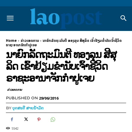
Home
ຂ່າວເຫດການ
ນາຍົກລັດຖະມົນຕີ ທອງລຸນ ສີສຸລິດ ເຂົ້າຢ້ຽມຂໍ່ານັບເຈົ້າຊີວິດ
ຣາຊະອານາຈັກກຳປູເຈຍ
ນາຍົກລັດຖະມົນຕີ ທອງລຸນ ສີສຸ
ລິດ ເຂົ້າຢ້ຽມຂໍ່ານັບເຈົ້າຊີວິດ
ຣາຊະອານາຈັກກຳປູເຈຍ
ຂ່າວເຫດການ
29/06/2016
PUBLISHED ON
BY
ບຸດສະດີ ສາຍນ້ຳມັດ
5542