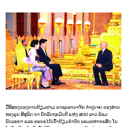
ມື້ທີສອງຂອງການຢ້ຽມຢາມ ຣາຊະອານາຈັກ ກຳປູເຈຍ ຂອງທ່ານ
ທອງລຸນ ສີສຸລິດ ນາ ຍົກລັດຖະມົນຕີ ແຫ່ງ ສປປ ລາວ ພ້ອມ
ພັນລະຍາ ແລະ ຄະນະໄດ້ເຂົ້າຢ້ຽມຂໍ່ານັບ ພະມະຫາກະສັດ ໂນ