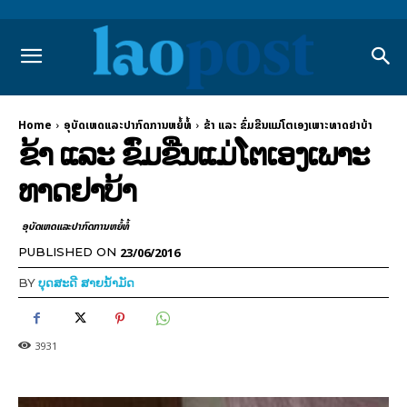
Home
ອຸບັດເຫດແລະປາກົດການຫຍໍ້ທໍ້
ຂ້າ ແລະ ຂົ່ມຂືນແມ່ໂຕເອງເພາະທາດຢາບ້າ
ຂ້າ ແລະ ຂົ່ມຂືນແມ່ໂຕເອງເພາະ
ທາດຢາບ້າ
ອຸບັດເຫດແລະປາກົດການຫຍໍ້ທໍ້
23/06/2016
PUBLISHED ON
BY
ບຸດສະດີ ສາຍນ້ຳມັດ
3931