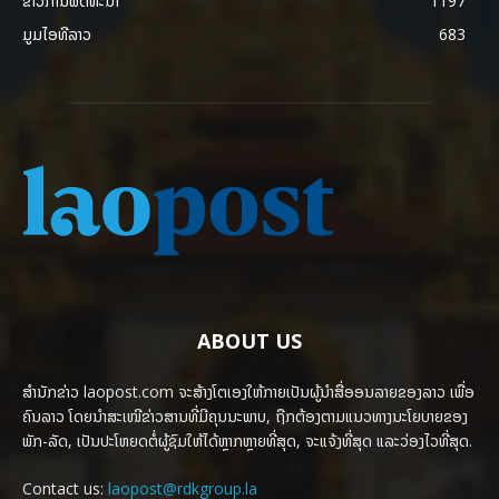
ຂ່າວການພັດທະນາ
1197
ມູມໄອທີລາວ
683
ABOUT US
ສຳນັກຂ່າວ laopost.com ຈະສ້າງໂຕເອງໃຫ້ກາຍເປັນຜູ້ນຳສື່ອອນລາຍຂອງລາວ ເພື່ອ
ຄົນລາວ ໂດຍນຳສະເໜີຂ່າວສານທີ່ມີຄຸນນະພາບ, ຖືກຕ້ອງຕາມແນວທາງນະໂຍບາຍຂອງ
ພັກ-ລັດ, ເປັນປະໂຫຍດຕໍ່ຜູ້ຊົມໃຫ້ໄດ້ຫຼາກຫຼາຍທີ່ສຸດ, ຈະແຈ້ງທີ່ສຸດ ແລະວ່ອງໄວທີ່ສຸດ.
Contact us:
laopost@rdkgroup.la