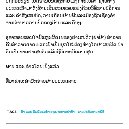
ບໍ່ຖືກລະບຽບ, ເປີດຮ້ານບັນເທີງກາຍໂມງກາຍເວລາ, ຊາວຕ່າງ
ປະເທດເຂົ້າມາຕັ້ງຮ້ານເສີມສວຍແອບແຝງດ້ວຍວິທີຂາຍບໍລິການ
ແລະ ຄ້າສິ່ງເສບຕິດ, ການເຄື່ອນຍ້າຍພົນລະເມືອງຖືກເຊື່ອງອໍາ
ຈາກອໍານາດການປົກຄອງບ້ານ ແລະ ອື່ນໆ.
ອຸທາຫອນສອນໃຈນີ້ແຫຼະຜິດໄພຂອງຢາເສບຕິດ(ຢາບ້າ) ທຳລາຍ
ຄົນທຳລາຍຊາດ ພວກເຮົາເປັນຍຸກໃໝ່ຕ້ອງຫ່າງໃກຢາເສບຕິດ ຢ່າ
ຕົກເປັນທາດຢາເສບຕິດແລ້ວຊີວິດຈະມີຄວາມສຸກ
ພາບ ແລະ ຂ່າວໂດຍ: ປິງແກ້ວ
ທີ່ມາຂ່າວ: ສຳນັກຂ່າວສານປະເທດລາວ
TAGS
ຂ້າ ແລະ ຂົ່ມຂືນແມ່ໂຕເອງເພາະທາດຢາບ້າ
ຂ່າວປະກົດການຫຍໍ້ທໍ້