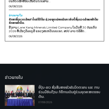
ປະຕິບັດໜ້າທີ່ຂັບເຮືອບິນໂດຍສານ...
06/08/2026
ຂ່າວພາຍ​ໃນ
ຮັກສາສິ່ງແວດລ້ອມ! ບໍ່ແຮ່ໃຕ້ດິນ ຊ່ວຍຫຼຸດຜ່ອນຜົນກະທົບຕໍ່ສິ່ງແວດລ້ອມໜ້າດິນ
ຮັກສາໜ້າດິນ.
ອີງຕາມ Lane Xang Minerals Limited Companyໃນວັນທີ 30 ກໍລະກົດ
2026 ທີ່ເມືອງວິລະບູລີ ແຂວງສະຫວັນນະເຂດ, ສປປ ລາວ ບໍລິສັດ...
06/08/2026
ຂ່າວພາຍໃນ
ຍີ່ປຸ່ນ-ລາວ ສົ່ງເສີມສາຍພົວພັນມິດຕະພາບ ແລະ ການ
ຮ່ວມມືອັນດີງາມ ກໍຄືການເປັນຄູ່ຮ່ວມຍຸດທະສາດຮອບ
ດ້ານ.
07/08/2026