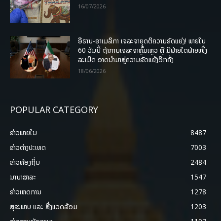
16/07/2026
ອີຣານ-ອາເມລິກາ ເຈລະຈາຍຸດຕິຄວາມຂັດແຍ່ງ! ພາຍໃນ
60 ວັນນີ້ ຖ້າການເຈລະຈາຫຼົ້ມເຫຼວ ຫຼື ມີຝ່າຍໃດຝ່າຍໜຶ່ງ
ລະເມີດ ອາດນໍາມາສູ່ຄວາມຂັດແຍ້ງອີກຄັ້ງ
18/06/2026
POPULAR CATEGORY
ຂ່າວພາຍ​ໃນ
8487
ຂ່າວຕ່າງປະເທດ
7003
ຂ່າວທ້ອງຖິ່ນ
2484
ນານາສາລະ
1547
ຂ່າວເຫດການ
1278
ສຸຂະພາບ ແລະ ສີ່ງແວດລ້ອມ
1203