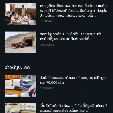
ກະຊວງສຶກສາທິການ ແລະ ກິລາ ຮ່ວມກັບລັດຖະບານອົດ
ສະຕຣາລີ ໄດ້ນຳສະເໜີເຄື່ອງມືປະເມີນຕົນເອງສຳລັບຄູຊັ້ນ
ປະຖົມສຶກສາ ເພື່ອສົ່ງເສີມຄຸນນະພາບການສຶກສາ.
06/08/2026
ຮັກສາສິ່ງແວດລ້ອມ! ບໍ່ແຮ່ໃຕ້ດິນ ຊ່ວຍຫຼຸດຜ່ອນຜົນ
ກະທົບຕໍ່ສິ່ງແວດລ້ອມໜ້າດິນຮັກສາໜ້າດິນ.
06/08/2026
ຂ່າວຕ່າງປະເທດ
ຈັບນັກບິນມາເລເຊຍ ພ້ອມຍຶດເຄື່ອງຂອງກາງ ຢາອີ ຫຼາຍ
ກວ່າ 70,000 ເມັດ
06/08/2026
ເຈົ້າໜ້າທີ່ໄທກັກຕົວ ຄົນລາວ 2 ຄົນ ທີ່ກ່ຽວຂ້ອງກັບຄະດີ
ສາວແອລັກລອບເຮໂຣອີນເຂົ້າອົດສະຕາລີ