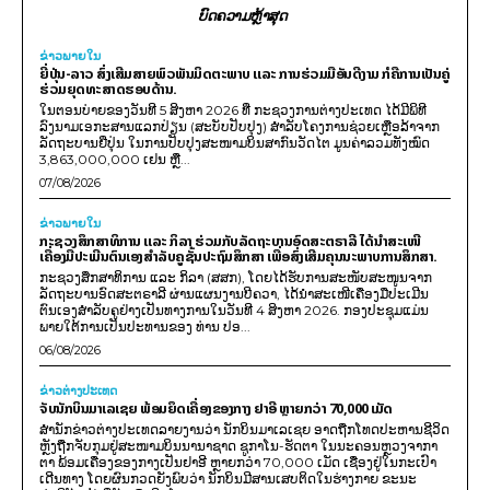
ບົດຄວາມຫຼ້າສຸດ
ຂ່າວພາຍ​ໃນ
ຍີ່ປຸ່ນ-ລາວ ສົ່ງເສີມສາຍພົວພັນມິດຕະພາບ ແລະ ການຮ່ວມມືອັນດີງາມ ກໍຄືການເປັນຄູ່
ຮ່ວມຍຸດທະສາດຮອບດ້ານ.
ໃນຕອນບ່າຍຂອງວັນທີ 5 ສິງຫາ 2026 ທີ່ ກະຊວງການຕ່າງປະເທດ ໄດ້ມີພິທີ
ລົງນາມເອກະສານແລກປ່ຽນ (ສະບັບປັບປຸງ) ສໍາລັບໂຄງການຊ່ວຍເຫຼືອລ້າຈາກ
ລັດຖະບານຍີ່ປຸ່ນ ໃນການປັບປຸງສະໜາມບິນສາກົນວັດໄຕ ມູນຄ່າລວມທັງໝົດ
3,863,000,000 ເຢນ ຫຼື...
07/08/2026
ຂ່າວພາຍ​ໃນ
ກະຊວງສຶກສາທິການ ແລະ ກິລາ ຮ່ວມກັບລັດຖະບານອົດສະຕຣາລີ ໄດ້ນຳສະເໜີ
ເຄື່ອງມືປະເມີນຕົນເອງສຳລັບຄູຊັ້ນປະຖົມສຶກສາ ເພື່ອສົ່ງເສີມຄຸນນະພາບການສຶກສາ.
ກະຊວງສຶກສາທິການ ແລະ ກິລາ (ສສກ), ໂດຍໄດ້ຮັບການສະໜັບສະໜູນຈາກ
ລັດຖະບານອົດສະຕຣາລີ ຜ່ານແຜນງານບີຄວາ, ໄດ້ນຳສະເໜີເຄື່ອງມືປະເມີນ
ຕົນເອງສຳລັບຄູຢ່າງເປັນທາງການໃນວັນທີ 4 ສິງຫາ 2026. ກອງປະຊຸມແມ່ນ
ພາຍໃຕ້ການເປັນປະທານຂອງ ທ່ານ ປອ...
06/08/2026
ຂ່າວຕ່າງປະເທດ
ຈັບນັກບິນມາເລເຊຍ ພ້ອມຍຶດເຄື່ອງຂອງກາງ ຢາອີ ຫຼາຍກວ່າ 70,000 ເມັດ
ສຳນັກຂ່າວຕ່າງປະເທດລາຍງານວ່າ ນັກບິນມາເລເຊຍ ອາດຖືກໂທດປະຫານຊີວິດ
ຫຼັງຖືກຈັບກຸມຢູ່ສະໜາມບິນນານາຊາດ ຊູກາໂນ-ຮັດຕາ ໃນນະຄອນຫຼວງຈາກາ
ຕາ ພ້ອມເຄື່ອງຂອງກາງເປັນຢາອີ ຫຼາຍກວ່າ 70,000 ເມັດ ເຊື່ອງຢູ່ໃນກະເປົາ
ເດີນທາງ ໂດຍຜົນກວດຍັງພົບວ່າ ນັກບິນມີສານເສບຕິດໃນຮ່າງກາຍ ຂະນະ