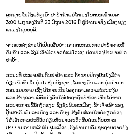
ລູກຊາຍໃນຄີງແທ້ໆເມົາຢາບ້າຂ້າແມ່ໂຕເອງໃນຕອນເຊົ້າເວລາ
3:00 ໂມງຂອງວັນທີ 23 ມິຖຸນາ 2016 ນີ້ ຢູ່ບ້ານນາຊິງ ເມືອງພຽງ
ແຂວງໄຊຍະບູລີ.
ຈາກແຫລ່ງຂ່າວໄດ້ເປີດເຜີຍວ່າ: ຄາດຕະກອນທາດຢາບ້າລາຍນີ້
ຂົມຂືນ ແລະ ລົງມືເອົາມີດປາດຄໍແມ່ໂຕເອງ ຍ້ອນປ່ວງບ້າເພາະພິດ
ຢາບ້າ.
ຂະນະທີ່ ສະພາບຄົນກິນຢາບ້າ ແລະ ຄ້າຂາຍປັດຈຸບັນຍັງມີທ່າ
ອ່ຽງເພີ່ມຂຶ້ນໃນກຸ່ມໄວໜຸ່ມຍິງຊາຍ, ໄວກາງຄົນ ແລະ ກຸ່ມກໍາມະ
ກອນແບບຮາບ ເຊິ່ງໄດ້ກາຍເປັນໄພຄຸກຄາມຄວາມບໍ່ສະຫງົບ
ແລະ ສ້າງຄວາມວິຕົກກັງວົນໃຫ້ປະ
ຊາຊົນບໍ່ໜ້ອຍເຫັນໄດ້ຈາກ
ສະພາບການຂີ້ລັດງັດແງະ, ຊິງຊັບພົນລະເມືອງ, ຂ້າເຈົ້າເອົາຂອງ,
ປຸ້ນສະດົມພົນລະເມືອງ ແລະ ອື່ນໆ. ສັງຄົມສ່ວນໃຫຍ່ຮຽກຮ້ອງ
ໃຫ້ເຮັດການປະຕິວັດກ່ຽວກັບຢາເສບຕິດຮີບດ່ວນດ້ວຍການ
ປາບປາມການຫລິ້ນກິນຟູມເຟືອຍ, ຕັ້ງຮ້ານກິນດື່ມຊະຊາຍຢາຍຢັງ