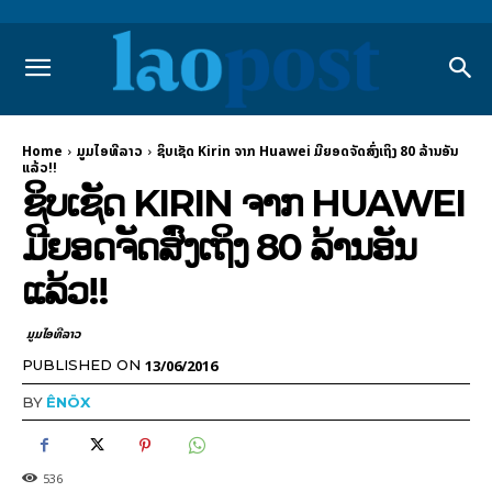
Home
ມູມໄອທີລາວ
ຊິບເຊັດ Kirin ຈາກ Huawei ມີຍອດຈັດສົ່ງເຖິງ 80 ລ້ານອັນ
ແລ້ວ!!
ຊິບເຊັດ KIRIN ຈາກ HUAWEI
ມີຍອດຈັດສົ່ງເຖິງ 80 ລ້ານອັນ
ແລ້ວ!!
ມູມໄອທີລາວ
13/06/2016
PUBLISHED ON
BY
ÊNÖX
536