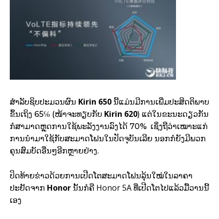
Kirin 650
ສຳລັບຊິບປະມວນຜົນ
ນີ້ແມ່ນມີການເພີ່ມປະສິດຕິພາບ
Kirin 620
ຂຶ້ນເຖິງ 65℅ (ໜ້າຈະທຽບກັບ
) ແຕ່ໃນຂະນະດຽວກັນ
ກໍສາມາດຫຼຸດການໃຊ້ພະລັງງານລົງໄດ້ 70% ເຊິ່ງຖືວ່າເໝາະແກ່
ການນຳມາໃຊ້ກັບສະມາດໂຟນໃນປັດຈຸບັນເລີຍ ນອກກໍຍັງມີພວກ
ຄຸນສົມບັດອື່ນໆອີກຫຼາຍຢ່າງ.
ປິດທ້າຍຂ່າວດ້ວຍການເປີດໂຕສະມາດໂຟນລຸ້ນໃໝ່ໃນລາຄາ
Honor
Honor 5A
ປະຢັດຈາກ
ນັ້ນກໍຄື
ທີ່ເປີດໂຕໄປແລ້ວມື້ວານນີ້
ເອງ