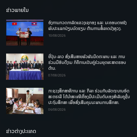
ຂ່າວພາຍໃນ
ອົງການກວດກາລັດແຂວງເຊກອງ ແລະ ນະຄອນດາໜັງ
ພົບປະແລກປ່ຽນບົດຮຽນ ຕ້ານການສໍ້ລາດບັງຫຼວງ.
10/08/2026
ຍີ່ປຸ່ນ-ລາວ ສົ່ງເສີມສາຍພົວພັນມິດຕະພາບ ແລະ ການ
ຮ່ວມມືອັນດີງາມ ກໍຄືການເປັນຄູ່ຮ່ວມຍຸດທະສາດຮອບ
ດ້ານ.
07/08/2026
ກະຊວງສຶກສາທິການ ແລະ ກິລາ ຮ່ວມກັບລັດຖະບານອົດ
ສະຕຣາລີ ໄດ້ນຳສະເໜີເຄື່ອງມືປະເມີນຕົນເອງສຳລັບຄູຊັ້ນ
ປະຖົມສຶກສາ ເພື່ອສົ່ງເສີມຄຸນນະພາບການສຶກສາ.
06/08/2026
ຂ່າວຕ່າງປະເທດ