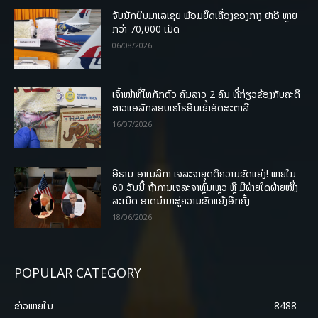
ຈັບນັກບິນມາເລເຊຍ ພ້ອມຍຶດເຄື່ອງຂອງກາງ ຢາອີ ຫຼາຍ
ກວ່າ 70,000 ເມັດ
06/08/2026
ເຈົ້າໜ້າທີ່ໄທກັກຕົວ ຄົນລາວ 2 ຄົນ ທີ່ກ່ຽວຂ້ອງກັບຄະດີ
ສາວແອລັກລອບເຮໂຣອີນເຂົ້າອົດສະຕາລີ
16/07/2026
ອີຣານ-ອາເມລິກາ ເຈລະຈາຍຸດຕິຄວາມຂັດແຍ່ງ! ພາຍໃນ
60 ວັນນີ້ ຖ້າການເຈລະຈາຫຼົ້ມເຫຼວ ຫຼື ມີຝ່າຍໃດຝ່າຍໜຶ່ງ
ລະເມີດ ອາດນໍາມາສູ່ຄວາມຂັດແຍ້ງອີກຄັ້ງ
18/06/2026
POPULAR CATEGORY
ຂ່າວພາຍ​ໃນ
8488