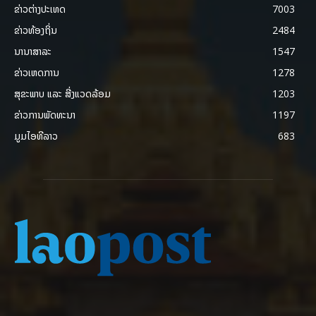
ຂ່າວຕ່າງປະເທດ
7003
ຂ່າວທ້ອງຖິ່ນ
2484
ນານາສາລະ
1547
ຂ່າວເຫດການ
1278
ສຸຂະພາບ ແລະ ສີ່ງແວດລ້ອມ
1203
ຂ່າວການພັດທະນາ
1197
ມູມໄອທີລາວ
683