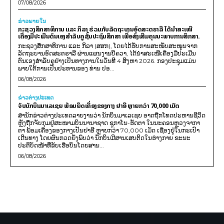
07/08/2026
ຂ່າວພາຍ​ໃນ
ກະຊວງສຶກສາທິການ ແລະ ກິລາ ຮ່ວມກັບລັດຖະບານອົດສະຕຣາລີ ໄດ້ນຳສະເໜີ
ເຄື່ອງມືປະເມີນຕົນເອງສຳລັບຄູຊັ້ນປະຖົມສຶກສາ ເພື່ອສົ່ງເສີມຄຸນນະພາບການສຶກສາ.
ກະຊວງສຶກສາທິການ ແລະ ກິລາ (ສສກ), ໂດຍໄດ້ຮັບການສະໜັບສະໜູນຈາກ
ລັດຖະບານອົດສະຕຣາລີ ຜ່ານແຜນງານບີຄວາ, ໄດ້ນຳສະເໜີເຄື່ອງມືປະເມີນ
ຕົນເອງສຳລັບຄູຢ່າງເປັນທາງການໃນວັນທີ 4 ສິງຫາ 2026. ກອງປະຊຸມແມ່ນ
ພາຍໃຕ້ການເປັນປະທານຂອງ ທ່ານ ປອ...
06/08/2026
ຂ່າວຕ່າງປະເທດ
ຈັບນັກບິນມາເລເຊຍ ພ້ອມຍຶດເຄື່ອງຂອງກາງ ຢາອີ ຫຼາຍກວ່າ 70,000 ເມັດ
ສຳນັກຂ່າວຕ່າງປະເທດລາຍງານວ່າ ນັກບິນມາເລເຊຍ ອາດຖືກໂທດປະຫານຊີວິດ
ຫຼັງຖືກຈັບກຸມຢູ່ສະໜາມບິນນານາຊາດ ຊູກາໂນ-ຮັດຕາ ໃນນະຄອນຫຼວງຈາກາ
ຕາ ພ້ອມເຄື່ອງຂອງກາງເປັນຢາອີ ຫຼາຍກວ່າ 70,000 ເມັດ ເຊື່ອງຢູ່ໃນກະເປົາ
ເດີນທາງ ໂດຍຜົນກວດຍັງພົບວ່າ ນັກບິນມີສານເສບຕິດໃນຮ່າງກາຍ ຂະນະ
ປະຕິບັດໜ້າທີ່ຂັບເຮືອບິນໂດຍສານ...
06/08/2026