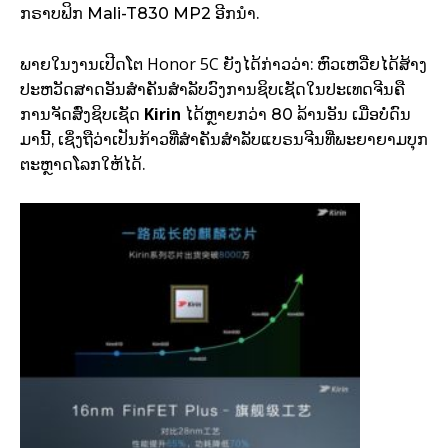
ກຣາບຟິກ Mali-T830 MP2 ອີກນຳ.
Honor 5C
ພາຍໃນງານເປີດໂຕ
ຍັງໄດ້ກ່າວວ່າ: ຫົວເຫວີ່ຍໄດ້ສ້າງ
ປະຫວັດສາດອັນສຳຄັນສຳລັບວົງການຊິບເຊັດໃນປະເທດຈີນຄື
Kirin
ການຈັດສົ່ງຊິບເຊັດ
ໄດ້ຫຼາຍກວ່າ 80 ລ້ານອັນ ເມື່ອບໍ່ດົນ
ມານີ້, ເຊິ່ງຖືວ່າເປັນກ້າວທີ່ສຳຄັນສຳລັບແບຣນຈີນທີ່ພະຍາຍາມບຸກ
ຕະຫຼາດໂລກໃຫ້ໄດ້.