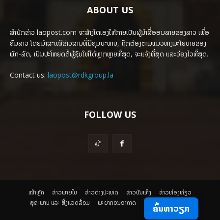
ABOUT US
ສຳນັກຂ່າວ laopost.com ຈະສ້າງໂຕເອງໃຫ້ກາຍເປັນຜູ້ນຳສື່ອອນລາຍຂອງລາວ ເພື່ອ
ຄົນລາວ ໂດຍນຳສະເໜີຂ່າວສານທີ່ມີຄຸນນະພາບ, ຖືກຕ້ອງຕາມແນວທາງນະໂຍບາຍຂອງ
ພັກ-ລັດ, ເປັນປະໂຫຍດຕໍ່ຜູ້ຊົມໃຫ້ໄດ້ຫຼາກຫຼາຍທີ່ສຸດ, ຈະແຈ້ງທີ່ສຸດ ແລະວ່ອງໄວທີ່ສຸດ.
Contact us:
laopost@rdkgroup.la
FOLLOW US
ໜ້າຫຼັກ
ຂ່າວພາຍ​ໃນ
ຂ່າວຕ່າງປະເທດ
​ຂ່າວບັນເທິງ
​ຂ່າວທ່ອງທ່ຽວ
ສຸຂະພາບ ແລະ ສີ່ງແວດລ້ອມ
ພະຍາກອນອາກາດ
ຄົ້ນຫາວຽກ