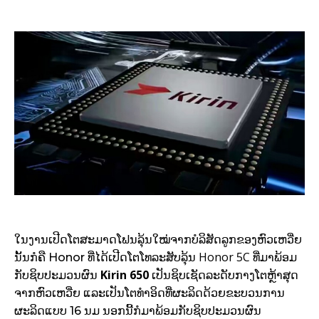
ໃນງານເປີດໂຕສະມາດໂຟນລຸ້ນໃໝ່ຈາກບໍລິສັດລູກຂອງຫົວເຫວີ່ຍ
Honor 5C
ນັ້ນກໍຄື Honor ທີ່ໄດ້ເປີດໂຕໂທລະສັບລຸ້ນ
ທີ່ມາພ້ອມ
Kirin 650
ກັບຊິບປະມວນຜົນ
ເປັນຊິບເຊັດລະດັບກາງໂຕຫຼ້າສຸດ
ຈາກຫົວເຫວີ່ຍ ແລະເປັນໂຕທຳອິດທີ່ຜະລິດດ້ວຍຂະບວນການ
ຜະລິດແບບ 16 ນມ ນອກນີ້ກໍມາພ້ອມກັບຊິບປະມວນຜົນ