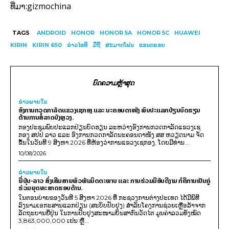
gizmochina
ທີ່ມາ:
TAGS
ANDROID
HONOR
HONOR 5A
HONOR 5C
HUAWEI
KIRIN
KIRIN 650
ຂ່າວໄອທີ
ມືຖື
ສະມາດໂຟນ
ແອນດຣອຍ
ບົດຄວາມຫຼ້າສຸດ
ຂ່າວພາຍ​ໃນ
ອົງການກວດກາລັດແຂວງເຊກອງ ແລະ ນະຄອນດາໜັງ ພົບປະແລກປ່ຽນບົດຮຽນ
ຕ້ານການສໍ້ລາດບັງຫຼວງ.
ກອງປະຊຸມພົບປະແລກປ່ຽນບົດຮຽນ ລະຫວ່າງອົງການກວດກາລັດແຂວງເຊ
ກອງ ສປປ ລາວ ແລະ ອົງການກວດກາລັດນະຄອນດາໜັງ ສສ ຫວຽດນາມ ຈັດ
ຂຶ້ນໃນວັນທີ 9 ສິງຫາ 2026 ທີ່ຫ້ອງວ່າການແຂວງເຊກອງ, ໂດຍມີທ່ານ...
10/08/2026
ຂ່າວພາຍ​ໃນ
ຍີ່ປຸ່ນ-ລາວ ສົ່ງເສີມສາຍພົວພັນມິດຕະພາບ ແລະ ການຮ່ວມມືອັນດີງາມ ກໍຄືການເປັນຄູ່
ຮ່ວມຍຸດທະສາດຮອບດ້ານ.
ໃນຕອນບ່າຍຂອງວັນທີ 5 ສິງຫາ 2026 ທີ່ ກະຊວງການຕ່າງປະເທດ ໄດ້ມີພິທີ
ລົງນາມເອກະສານແລກປ່ຽນ (ສະບັບປັບປຸງ) ສໍາລັບໂຄງການຊ່ວຍເຫຼືອລ້າຈາກ
ລັດຖະບານຍີ່ປຸ່ນ ໃນການປັບປຸງສະໜາມບິນສາກົນວັດໄຕ ມູນຄ່າລວມທັງໝົດ
3,863,000,000 ເຢນ ຫຼື...