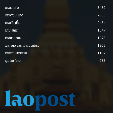
ຂ່າວພາຍ​ໃນ
8486
ຂ່າວຕ່າງປະເທດ
7003
ຂ່າວທ້ອງຖິ່ນ
2484
ນານາສາລະ
1547
ຂ່າວເຫດການ
1278
ສຸຂະພາບ ແລະ ສີ່ງແວດລ້ອມ
1203
ຂ່າວການພັດທະນາ
1197
ມູມໄອທີລາວ
683