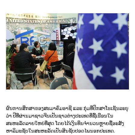
ຜົນ​ການ​ສຶກສາ​ຂອງ​ສະມາຄົມ​ອາຊີ ​ແລະ ກຸ່ມ​ທີ່​ປຶກສາ​ໂຮ​ເຊັນ​ລະບຸ​
ວ່າ ປີ​ທີ່​ຜ່ານ​ມາ​ຊາວ​ຈີນ​ເປັນ​ຊາວ​ຕ່າ​ງປະ​ເທດ​ທີ່​ຊື້​ເຮືອນ​ໃນ​
ສະຫະລັດ​ລາຍ​ໃຫຍ່​ທີ່​ສຸດ ​ໂດຍ​ໄດ້​ເງິນ​ທຶນຈຳນວນ​ຫຼາຍຊື້​ອະສັງ
ຫາລິມະ​ຊັບ​ໃນ​ສະຫະລັດ​ເປັນ​ສິນ​ຊັບ​ປອດ​ໄພ​ນອກ​ປະ​ເທດ.