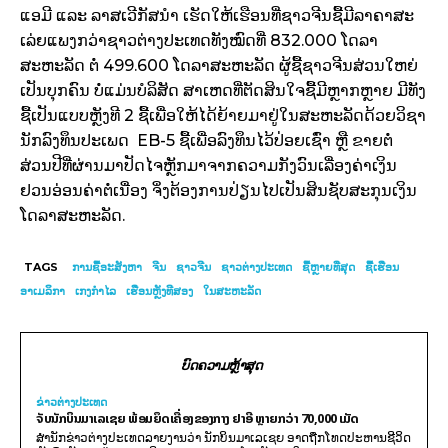
ແອ​ມີ ​ແລະ ​​ລາສ​ເວີ​ກັສນຳ ​ເຮັດ​ໃຫ້​​ເຮືອນ​ທີ່​ຊາວ​ຈີນ​ຊື້​ມີ​ລາ​ຄາ​ສະ​
ເລ່ຍ​ແພງ​ກວ່າ​ຊາວ​ຕ່າ​ງປະເທດ​ທັງ​ໝົດ​ທີ່ 832.000 ​ໂດ​ລາ​
ສະຫະລັດ ຕໍ່ 499.600 ​ໂດ​ລາ​ສະຫະລັດ ຜູ້​ຊື້​ຊາວ​ຈີນ​ສ່ວນ​ໃຫຍ່​
ເປັນ​ບຸກຄົນ ບໍ່​ແມ່ນ​ບໍລິ​ສັດ ສາ​ເຫດ​ທີ່​ຕັດສິນ​ໃຈ​ຊື້​ມີ​ຫຼາກ​ຫຼາຍ ມີ​ທັງ​
ຊື້​ເປັນ​ແບບ​ຫຼັງ​ທີ 2 ຊື້​ເພື່ອ​ໃຫ້​ໄດ້​ຍ້າຍ​ມາ​ຢູ່​ໃນ​ສະຫະລັດ​ດ້ວຍ​ວິຊາ​
ນັກ​ລົງທຶນ​ປະ​ເພດ EB-5 ຊື້​ເພື່ອ​ລົງທຶນ​ໄວ້​ປ່ອຍ​ເຊົ່າ ຫຼື ຂາ​ຍຕໍ່
ສ່ວນ​ປີ​ທີ່​ຜ່ານ​ມາ​ປັ​ດ​ໄຈ​ຫຼັກ​ມາ​ຈາກ​ຄວາມ​ກັງວົນ​ເລື່ອງ​ຄ່າ​ເງິນ​
ຢວນອ່ອນ​ຄ່າ​ຕໍ່​ເນື່ອງ ຈິ່ງ​ຕ້ອງການ​ປ່ຽນ​ໄປ​ເປັນ​ສິນ​ຊັບ​ສະກຸນ​ເງິນ​
ໂດ​ລາ​ສະຫະລັດ.
TAGS
ການຊື້ອະສັງຫາ
ຈີນ
ຊາວຈີນ
ຊາວຕ່າງປະເທດ
ຊື້ຫຼາຍທີ່ສຸດ
ຊື້ເຮືອນ
ອາເມລິກາ
ເກງກຳໄລ
ເຮືອນຫຼັງທີສອງ
ໃນສະຫະລັດ
ບົດຄວາມຫຼ້າສຸດ
ຂ່າວຕ່າງປະເທດ
ຈັບນັກບິນມາເລເຊຍ ພ້ອມຍຶດເຄື່ອງຂອງກາງ ຢາອີ ຫຼາຍກວ່າ 70,000 ເມັດ
ສຳນັກຂ່າວຕ່າງປະເທດລາຍງານວ່າ ນັກບິນມາເລເຊຍ ອາດຖືກໂທດປະຫານຊີວິດ