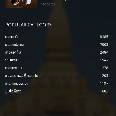
18/06/2026
POPULAR CATEGORY
ຂ່າວພາຍ​ໃນ
8485
ຂ່າວຕ່າງປະເທດ
7003
ຂ່າວທ້ອງຖິ່ນ
2484
ນານາສາລະ
1547
ຂ່າວເຫດການ
1278
ສຸຂະພາບ ແລະ ສີ່ງແວດລ້ອມ
1203
ຂ່າວການພັດທະນາ
1197
ມູມໄອທີລາວ
683