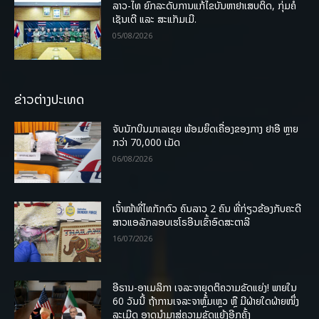
ລາວ-ໄທ ຍົກລະດັບການແກ້ໄຂບັນຫາຢາເສບຕິດ, ກຸ່ມຄໍ
ເຊັນເຕີ ແລະ ສະແກັມເມີ.
05/08/2026
ຂ່າວຕ່າງປະເທດ
ຈັບນັກບິນມາເລເຊຍ ພ້ອມຍຶດເຄື່ອງຂອງກາງ ຢາອີ ຫຼາຍ
ກວ່າ 70,000 ເມັດ
06/08/2026
ເຈົ້າໜ້າທີ່ໄທກັກຕົວ ຄົນລາວ 2 ຄົນ ທີ່ກ່ຽວຂ້ອງກັບຄະດີ
ສາວແອລັກລອບເຮໂຣອີນເຂົ້າອົດສະຕາລີ
16/07/2026
ອີຣານ-ອາເມລິກາ ເຈລະຈາຍຸດຕິຄວາມຂັດແຍ່ງ! ພາຍໃນ
60 ວັນນີ້ ຖ້າການເຈລະຈາຫຼົ້ມເຫຼວ ຫຼື ມີຝ່າຍໃດຝ່າຍໜຶ່ງ
ລະເມີດ ອາດນໍາມາສູ່ຄວາມຂັດແຍ້ງອີກຄັ້ງ