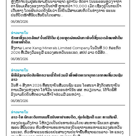
ຫຼັງຖືກຈັບກຸມຢູ່ສະໜາມບິນນານາຊາດ ຊູກາໂນ-ຮັດຕາ ໃນນະຄອນຫຼວງຈາກາ
ຕາ ພ້ອມເຄື່ອງຂອງກາງເປັນຢາອີ ຫຼາຍກວ່າ 70,000 ເມັດ ເຊື່ອງຢູ່ໃນກະເປົາ
ເດີນທາງ ໂດຍຜົນກວດຍັງພົບວ່າ ນັກບິນມີສານເສບຕິດໃນຮ່າງກາຍ ຂະນະ
ປະຕິບັດໜ້າທີ່ຂັບເຮືອບິນໂດຍສານ...
06/08/2026
ຂ່າວພາຍ​ໃນ
ຮັກສາສິ່ງແວດລ້ອມ! ບໍ່ແຮ່ໃຕ້ດິນ ຊ່ວຍຫຼຸດຜ່ອນຜົນກະທົບຕໍ່ສິ່ງແວດລ້ອມໜ້າດິນ
ຮັກສາໜ້າດິນ.
ອີງຕາມ Lane Xang Minerals Limited Companyໃນວັນທີ 30 ກໍລະກົດ
2026 ທີ່ເມືອງວິລະບູລີ ແຂວງສະຫວັນນະເຂດ, ສປປ ລາວ ບໍລິສັດ...
06/08/2026
ຂ່າວພາຍ​ໃນ
ພິທີລົງນາມບົດບັນທຶກຄວາມເຂົ້າໃຈຮ່ວມມື ເພື່ອພັດທະນາບຸກຄະລາກອນສື່ມວນຊົນ
ລາວ
ວັນທີ 4 ສິງຫາ 2026 ທີ່ສະຖາບັນສື່ມວນຊົນ ແລະ ໂຄສະນາ ສັງກັດສະຖາບັນ
ການເມືອງແຫ່ງຊາດ ໂຮ່ຈິມິນ ນະຄອນຮ່າໂນ້ຍ ສສ. ຫວຽດນາມ, ໄດ້ຈັດພິທີ
ລົງນາມບົດບັນທຶກຄວາມເຂົ້າໃຈຮ່ວມມື ລະຫວ່າງ...
06/08/2026
ຂ່າວພາຍ​ໃນ
ລາວ-ໄທ ຍົກລະດັບການແກ້ໄຂບັນຫາຢາເສບຕິດ, ກຸ່ມຄໍເຊັນເຕີ ແລະ ສະແກັມເມີ.
ກອງປະຊຸມດັ່ງກ່າວ ໃຫ້ກຽດເປັນປະທານຮ່ວມໂດຍ ສະຫາຍ ພັນເອກ ສຸກສະ
ໝອນ ສີພັນດອນ ຫົວໜ້າການທະຫານກອງບັນຊາການທະຫານແຂວງສະຫວັນ
ນະເຂດ, ຫົວໜ້າຄະນະໜ່ວຍປະສານງານປະຈຳພື້ນທີ່ຊາຍແດນລາວ-ໄທ ແຂວງ