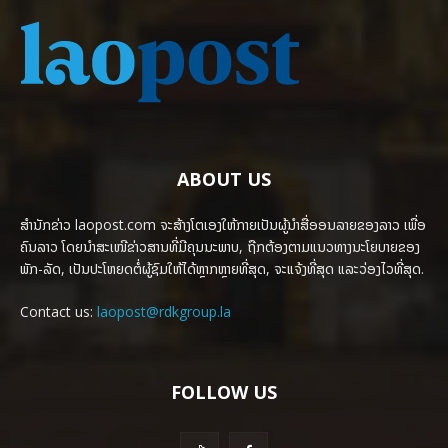
ABOUT US
ສຳນັກຂ່າວ laopost.com ຈະສ້າງໂຕເອງໃຫ້ກາຍເປັນຜູ້ນຳສື່ອອນລາຍຂອງລາວ ເພື່ອ
ຄົນລາວ ໂດຍນຳສະເໜີຂ່າວສານທີ່ມີຄຸນນະພາບ, ຖືກຕ້ອງຕາມແນວທາງນະໂຍບາຍຂອງ
ພັກ-ລັດ, ເປັນປະໂຫຍດຕໍ່ຜູ້ຊົມໃຫ້ໄດ້ຫຼາກຫຼາຍທີ່ສຸດ, ຈະແຈ້ງທີ່ສຸດ ແລະວ່ອງໄວທີ່ສຸດ.
Contact us:
laopost@rdkgroup.la
FOLLOW US