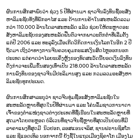
ຜົນ​ການ​ສຶກສາ​ພົບ​ວ່າ ຊ່ວງ 5 ປີ​ທີ່​ຜ່ານ​ມາ ຊາວ​ຈີນ​ລົງທຶນ​ຊື້​ອະສັງ
ຫາລິມະ​ຊັບ​ທັງ​ທີ່​ພັກ​ອາ​ໄສ ​ແລະ ດ້ານ​ການ​ຄ້າ​ໃນ​ສະຫະລັດ​ລວມ​
ກວ່າ 110.000 ລ້ານ​ໂດ​ລາ​ສະຫະລັດ ​ແລ້ວ​ ຊ່ວຍ​ໃຫ້​ຕະຫຼາດ​ອະ​
ສັງຫາລິມະ​ຊັບ​ຂອງ​ສະຫະລັດ​ຟື້ນຕົວ​ຈາກພາວະ​ຕົກ​ຕໍ່າ​ທີ່​ເລີ່​ມຕັ້ງ​
ແຕ່​ປີ 2006 ​ແລະ ທະລຸ​ລົງ​ເມື່ອ​​ເກີດ​ວິ​ກິດ​ການ​ເງິນ​ໂລກ​ໃນ​ອີກ 2 ປີ
ຖັດມາ ​ເຖິງ​ວ່າ​ທາງ​ການ​ຈີນ​ຄວບ​ຄຸມ​ກະ​ແສ​ເງິນສົດ​ໄຫຼ​ອອກ​ນອກ​
ປະ​ເທດ ​ແຕ່​ຄາດ​ວ່າ​​ໄລຍະ​ເຄິ່ງຫຼັງ​ຂອງ​ທົດ​ສະ​ວັດ​ນີ້​ຍອດ​ເງິນ​ລົງທຶນ​
ດັ່ງ​ກ່າວ​ຈະ​ເພີ່ມ​ຂຶ້ນ​ສອງ​ເທົ່າ​ເປັນ 218.000 ລ້ານ​ໂດ​ລາ​ສະຫະລັດ
ການ​ລົງທຶນ​ຂອງ​ຊາວ​ຈີນ​ມີ​ປະລິມານ​ສູງ ​ແລະ ກວມ​ລວມອະສັງຫາ
ລິມະ​ຊັບ​ທຸ​ກປະ​ເພດ.
ຜົນ​ການ​ສຶກສາລະ​ບຸ​ວ່າ ຊາວ​ຈີນ​ທຸ່ມ​ຊື້​ອະສັງຫາລິມະ​ຊັບ​ໃນ​
ສະຫະລັດ​ຫຼາຍ​ທີ່​ສຸດ​ໃນ​ປີ​ທີ່​ຜ່ານ​ມາ ​ແລະ ​​ໂຄ່ນ​ລົ້ມ​ຊາວ​ກາ​ນາ​ດາ​
ເຈົ້າ​ຂອງ​ຕຳ​ແໜ່​ງຊາວ​ຕ່າງປະ​ເທດ​ທີ່​ຊື້​ເຮືອນ​ໃນ​ສະຫະລັດ​ຫຼາຍທີ່​
ສຸດ​ມາ​ໂດ​ຍຕະຫຼອດ ບໍລິເວນ​ທີ່​ຊາວ​ຈີນ​ຊື້​ຫຼາຍ​ທີ່​ສຸດ​ເປັນ​ບ່ອນ​ທີ່​ມີ​
ລາຄາ​ແພງ​ທີ່​ສຸດ​ມີ ​ ​ນິວຢອກ, ລອສ​ແອນ​ເຈ​ລິ​ສ, ຊານ​ຟຣານຊິ​ສ​ໂກ ​
ແລະ ຊີ​ແອດ​ເທິລ ນອກຈາກ​ນີ້ ຍັງ​ຊື້​ໃນ​ແຖວ​ເມືອງ​ຊິ​ຄາ​ໂກ ​ເມືອງ​ໄມ​​