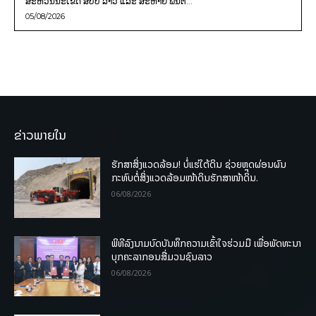
ສະຫວັນນະເຂດ ສປປ ລາວ ແລະ ສະຫາຍ ພົນຕີ...
05/08/2026
ຂ່າວພາຍໃນ
ຮັກສາສິ່ງແວດລ້ອມ! ບໍ່ແຮ່ໃຕ້ດິນ ຊ່ວຍຫຼຸດຜ່ອນຜົນ
ກະທົບຕໍ່ສິ່ງແວດລ້ອມໜ້າດິນຮັກສາໜ້າດິນ.
06/08/2026
ພິທີລົງນາມບົດບັນທຶກຄວາມເຂົ້າໃຈຮ່ວມມື ເພື່ອພັດທະນາ
ບຸກຄະລາກອນສື່ມວນຊົນລາວ
06/08/2026