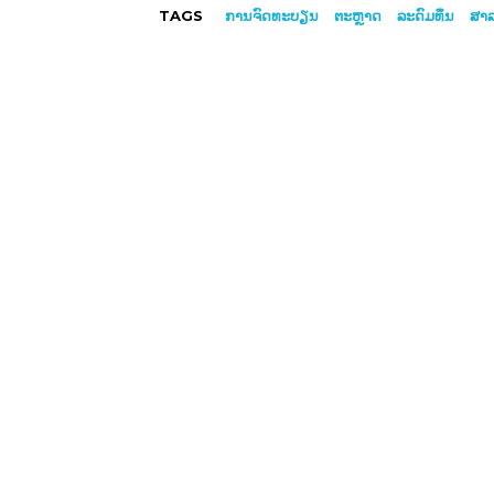
TAGS
ການຈົດທະບຽນ
ຕະຫຼາດ
ລະດົມທຶນ
ສາລ