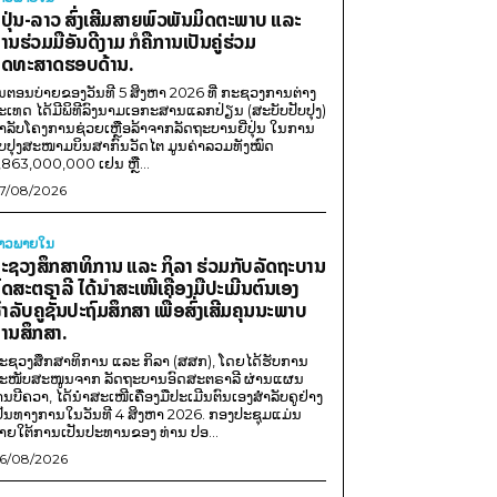
ີ່ປຸ່ນ-ລາວ ສົ່ງເສີມສາຍພົວພັນມິດຕະພາບ ແລະ
ານຮ່ວມມືອັນດີງາມ ກໍຄືການເປັນຄູ່ຮ່ວມ
ຸດທະສາດຮອບດ້ານ.
ນຕອນບ່າຍຂອງວັນທີ 5 ສິງຫາ 2026 ທີ່ ກະຊວງການຕ່າງ
ະເທດ ໄດ້ມີພິທີລົງນາມເອກະສານແລກປ່ຽນ (ສະບັບປັບປຸງ)
ໍາລັບໂຄງການຊ່ວຍເຫຼືອລ້າຈາກລັດຖະບານຍີ່ປຸ່ນ ໃນການ
ັບປຸງສະໜາມບິນສາກົນວັດໄຕ ມູນຄ່າລວມທັງໝົດ
,863,000,000 ເຢນ ຫຼື...
7/08/2026
່າວພາຍ​ໃນ
ະຊວງສຶກສາທິການ ແລະ ກິລາ ຮ່ວມກັບລັດຖະບານ
ົດສະຕຣາລີ ໄດ້ນຳສະເໜີເຄື່ອງມືປະເມີນຕົນເອງ
ຳລັບຄູຊັ້ນປະຖົມສຶກສາ ເພື່ອສົ່ງເສີມຄຸນນະພາບ
ານສຶກສາ.
ະຊວງສຶກສາທິການ ແລະ ກິລາ (ສສກ), ໂດຍໄດ້ຮັບການ
ະໜັບສະໜູນຈາກ ລັດຖະບານອົດສະຕຣາລີ ຜ່ານແຜນ
ານບີຄວາ, ໄດ້ນຳສະເໜີເຄື່ອງມືປະເມີນຕົນເອງສຳລັບຄູຢ່າງ
ປັນທາງການໃນວັນທີ 4 ສິງຫາ 2026. ກອງປະຊຸມແມ່ນ
າຍໃຕ້ການເປັນປະທານຂອງ ທ່ານ ປອ...
6/08/2026