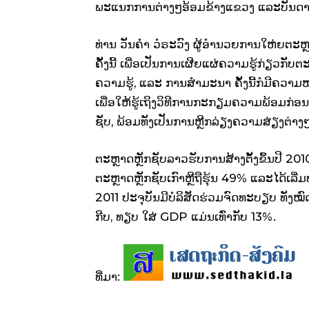
ພະແນກການຕ່າງໆອ້ອມຂ້າງແຂວງ ແລະບັນດາທ່
ທ່ານ ວັນຄຳ ວໍຣະວົງ ຜູ້ອຳນວຍການໃຫ່ຍຕະຫ
ຄັ້ງນີ້ ເພື່ອເປັນການເຜີຍແຜ່ຄວາມຮູ້ກ່ຽວກັບ
ຄວາມຮູ້, ແລະ ການສຳມະນາ ຄັ້ງນີ້ກໍມີຄວາມ
ເພື່ອໃຫ້ຮູ້ເຖິງວິທີການກະກຽມຄວາມພ້ອມກ່ອ
ຊັບ, ພ້ອມທັງເປັນການຫຼີກລ່ຽງຄວາມສ່ຽງຕ່າງໆ
ຕະຫຼາດຫຼັກຊັບລາວຮັບການສ້າງຕັ້ງຂຶ້ນປີ 
ຕະຫຼາດຫຼັກຊັບເກົາຫຼີຖືຮຸ້ນ 49% ແລະໄດ້ເລີ່ມ
2011 ປະຈຸບັນມີບໍລິສັດຮ່ວມຈົດທະບຽບ ທັງໝົດ
ກີບ, ທຽບ ໃສ່ GDP ແມ່ນເທົ່າກັບ 13%.
ທີ່ມາ: