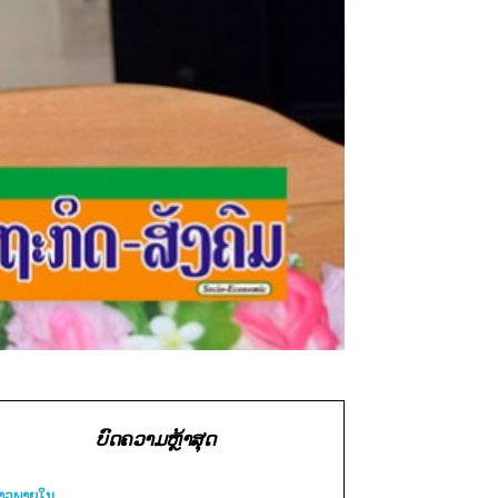
ບົດຄວາມຫຼ້າສຸດ
່າວພາຍ​ໃນ