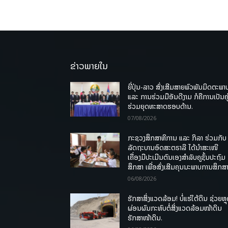
ຂ່າວພາຍໃນ
ຍີ່ປຸ່ນ-ລາວ ສົ່ງເສີມສາຍພົວພັນມິດຕະພາ
ແລະ ການຮ່ວມມືອັນດີງາມ ກໍຄືການເປັນຄູ
ຮ່ວມຍຸດທະສາດຮອບດ້ານ.
07/08/2026
ກະຊວງສຶກສາທິການ ແລະ ກິລາ ຮ່ວມກັບ
ລັດຖະບານອົດສະຕຣາລີ ໄດ້ນຳສະເໜີ
ເຄື່ອງມືປະເມີນຕົນເອງສຳລັບຄູຊັ້ນປະຖົມ
ສຶກສາ ເພື່ອສົ່ງເສີມຄຸນນະພາບການສຶກສາ
06/08/2026
ຮັກສາສິ່ງແວດລ້ອມ! ບໍ່ແຮ່ໃຕ້ດິນ ຊ່ວຍຫຼ
ຜ່ອນຜົນກະທົບຕໍ່ສິ່ງແວດລ້ອມໜ້າດິນ
ຮັກສາໜ້າດິນ.