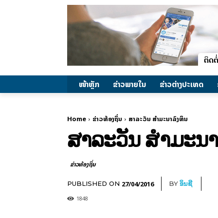
ໜ້າຫຼັກ
ຂ່າວພາຍ​ໃນ
ຂ່າວຕ່າງປະເທດ
Home
ຂ່າວທ້ອງຖິ່ນ
ສາລະວັນ ສຳມະນາລົງທຶນ
ສາລະວັນ ສຳມະນາລ
ຂ່າວທ້ອງຖິ່ນ
27/04/2016
PUBLISHED ON
BY
ອິນຊີ
1848