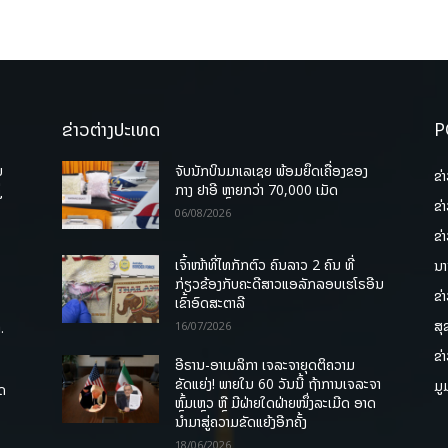
ຂ່າວຕ່າງປະເທດ
P
ບ
ຈັບນັກບິນມາເລເຊຍ ພ້ອມຍຶດເຄື່ອງຂອງ
ຂ່
່
ກາງ ຢາອີ ຫຼາຍກວ່າ 70,000 ເມັດ
ຂ່
06/08/2026
ຂ່
ເຈົ້າໜ້າທີ່ໄທກັກຕົວ ຄົນລາວ 2 ຄົນ ທີ່
ນາ
ກ່ຽວຂ້ອງກັບຄະດີສາວແອລັກລອບເຮໂຣອີນ
ຂ່
ເຂົ້າອົດສະຕາລີ
ສຸ
.
16/07/2026
ຂ່
ອີຣານ-ອາເມລິກາ ເຈລະຈາຍຸດຕິຄວາມ
ຂັດແຍ່ງ! ພາຍໃນ 60 ວັນນີ້ ຖ້າການເຈລະຈາ
ມູ
ຸດ
ຫຼົ້ມເຫຼວ ຫຼື ມີຝ່າຍໃດຝ່າຍໜຶ່ງລະເມີດ ອາດ
ນໍາມາສູ່ຄວາມຂັດແຍ້ງອີກຄັ້ງ
18/06/2026