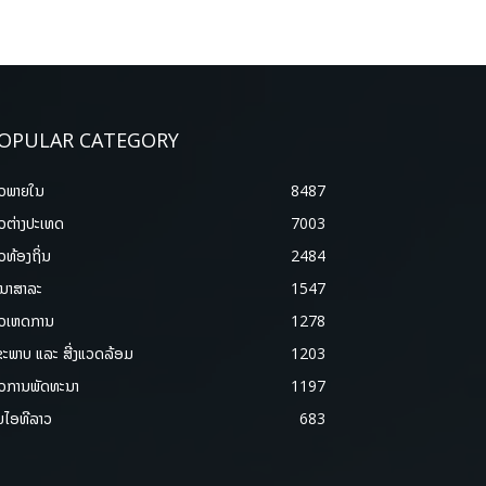
OPULAR CATEGORY
າວພາຍ​ໃນ
8487
າວຕ່າງປະເທດ
7003
າວທ້ອງຖິ່ນ
2484
ນາສາລະ
1547
າວເຫດການ
1278
ຂະພາບ ແລະ ສີ່ງແວດລ້ອມ
1203
າວການພັດທະນາ
1197
ມໄອທີລາວ
683