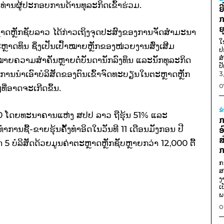
ານຜູ້ປະກອບການດ້ານທຸລະກິດເຂົ້າຮ່ວມ.
ຍ
ກ
ຍ
ຼາດຫຼັກຊັບລາວ ໄດ້ກ່າວເຖິງຈຸດປະສົງຂອງການຈັດສຳມະນາ
ໃ
ຕະຫຼາດທຶນ ຊຶ່ງເປັນເປົ້າໝາຍຫຼັກຂອງໜ່ວຍງານສົ່ງເສີມ
ປ
ສ
ໝາຍຄວາມສຳຄັນຫຼາຍຕໍ່ບັນດານັກລົງທຶນ ແລະນັກທຸລະກິດ
ປ
ນການນຳເອົາບໍລິສັດຂອງຕົນເຂົ້າຈົດທະບຽນໃນຕະຫຼາດຫຼັກ
3
0
ທີ່ອາດຈະເກີດຂຶ້ນ.
ຂ
2010 ໂດຍທະນາຄານແຫ່ງ ສປປ ລາວ ຖືຮຸ້ນ 51% ແລະ
ກ
ທຳການຊື້-ຂາຍຮຸ້ນຄັ້ງທຳອິດໃນວັນທີ 11 ເດືອນມັງກອນ ປີ
ອ
ສ
 5 ບໍລິສັດດ້ວຍມູນຄ່າຕະຫຼາດຫຼັກຊັບຫຼາຍກວ່າ 12,000 ຕື້
ກ
ກ
ສ
ງ
ເ
ພ
0