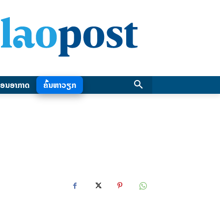
ອນອາກາດ
ຄົ້ນຫາວຽກ