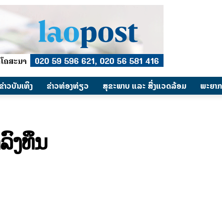
​ຂ່າວບັນເທິງ
​ຂ່າວທ່ອງທ່ຽວ
ສຸຂະພາບ ແລະ ສີ່ງແວດລ້ອມ
ພະຍາກ
ົງທຶນ