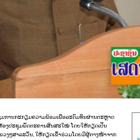
ະຊຸມການກະກຽມຄວາມພ້ອມເພື່ອລະດົມທຶນຜ່ານຕະຫຼາດ
່ຫ້ອງປະຊຸມພັດຕະຄານສິນສະໃໝ່ ໂດຍໃຫ້ກຽດເປັນ
ແຂວງໆສາລະວັນ, ໃຫ້ກຽດເຂົ້າຮ່ວມໂດຍມີຜູ້ຕາງໜ້າຈາກ
ຂ