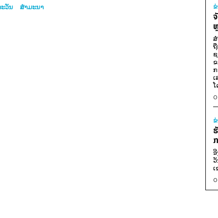
ະວັນ
ສຳມະນາ
ຂ
ຈ
ຫ
ສ
ຖ
ຊ
ຂ
ກ
ເ
ໂ
0
ຂ
ຮ
ກ
ອ
ວ
ເ
0