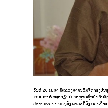
ວັນທີ 26 ເມສາ ນີ້ແຂວງສາລະວັນຈັດກອງປ
ແລະ ການຈົດທະບຽນໃນຕະຫຼາດຫຼັກຊັບຂຶ້ນທີ
ປະທານຂອງ ທ່ານ ພູທົງ ຄຳມະນີວົງ ຮອງເຈົ້າ