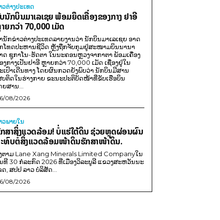
່າວຕ່າງປະເທດ
ັບນັກບິນມາເລເຊຍ ພ້ອມຍຶດເຄື່ອງຂອງກາງ ຢາອີ
ຼາຍກວ່າ 70,000 ເມັດ
ຳນັກຂ່າວຕ່າງປະເທດລາຍງານວ່າ ນັກບິນມາເລເຊຍ ອາດ
ືກໂທດປະຫານຊີວິດ ຫຼັງຖືກຈັບກຸມຢູ່ສະໜາມບິນນານາ
າດ ຊູກາໂນ-ຮັດຕາ ໃນນະຄອນຫຼວງຈາກາຕາ ພ້ອມເຄື່ອງ
ອງກາງເປັນຢາອີ ຫຼາຍກວ່າ 70,000 ເມັດ ເຊື່ອງຢູ່ໃນ
ະເປົາເດີນທາງ ໂດຍຜົນກວດຍັງພົບວ່າ ນັກບິນມີສານ
ສບຕິດໃນຮ່າງກາຍ ຂະນະປະຕິບັດໜ້າທີ່ຂັບເຮືອບິນ
ດຍສານ...
6/08/2026
່າວພາຍ​ໃນ
ັກສາສິ່ງແວດລ້ອມ! ບໍ່ແຮ່ໃຕ້ດິນ ຊ່ວຍຫຼຸດຜ່ອນຜົນ
ະທົບຕໍ່ສິ່ງແວດລ້ອມໜ້າດິນຮັກສາໜ້າດິນ.
ີງຕາມ Lane Xang Minerals Limited Companyໃນ
ັນທີ 30 ກໍລະກົດ 2026 ທີ່ເມືອງວິລະບູລີ ແຂວງສະຫວັນນະ
ຂດ, ສປປ ລາວ ບໍລິສັດ...
6/08/2026