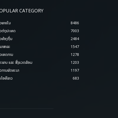
OPULAR CATEGORY
າວພາຍ​ໃນ
8486
າວຕ່າງປະເທດ
7003
າວທ້ອງຖິ່ນ
2484
ນາສາລະ
1547
າວເຫດການ
1278
ຂະພາບ ແລະ ສີ່ງແວດລ້ອມ
1203
າວການພັດທະນາ
1197
ມໄອທີລາວ
683