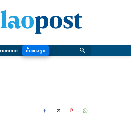
ອນອາກາດ
ຄົ້ນຫາວຽກ