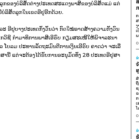
ສ
ງານ​ລູກ​ຂອງ​ບໍລິສັດ​ຕ່າງປະ​ເທດສະ​ແດງ​ພາສີ​ຂອງ​ບໍລິສັດ​ແມ່ ​ແຕ່​
ກ
ມີ​ບໍລິສັດ​ລູກ​ໃນ​ເຂດ​ອີ​ຢູອີກ​ດ້ວຍ.
ກ
ສ
ງ
ະ ອີ​ຢູບາງ​ປະ​ເທດ​ກັງ​ວັນ​ວ່າ ກົດ​ໃໝ່​ອາດ​ສ້າງ​ຄວາມ​ກັງວົນ​
ເ
ພ
​ໂກ​ວິ​ຊີ ກຳມາ​ທິການ​ພາສີ​ເອີຣົບ ກຽມ​ສະ​ເໜີ​ໃຫ້​ພິຈາລະນາ​
0
ເຊ​ລ ​ໂບລ​ມ ປະທານ​ລັດຖະມົນຕີ​ການ​ເງິນ​ເອີຣົບ ຄາດ​ວ່າ ຈະ​ເລີ່​
າ​ນີ້ ​ແຕ່​ຈະ​ຕ້ອງ​ໄດ້​ຮັບ​ການ​ອະນຸມັດ​ທັງ 28 ປະ​ເທດ​ອີ​ຢູສາ
ຂ
ຈ
ຫ
ສ
ຖ
ຊ
ຂ
ກ
ເ
ໂ
0
ຂ
ຮ