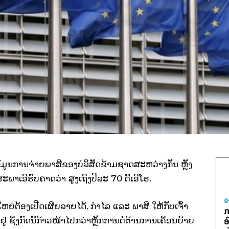
​ມູນ​ການ​ຈ່າຍ​ພາສີ​ຂອງ​ບໍລິສັດ​ຂ້າມ​ຊາດ​ສະຫວ່າງ​ກັນ ຫຼັງ​
ດ​ສະພາ​ເອີ​ຣົບຄາດ​ວ່າ ສູງ​ເຖິງ​ປີລະ 70 ຕື້​ເອີ​ໂຣ.
ຂ
່​ຕ້ອງ​ເປີດ​ເຜີຍ​ລາຍ​​ໄດ້, ກຳ​ໄລ ​ແລະ ພາສີ ​ໃຫ້​ກັບ​ເຈົ້າ​
ກ
ຢູ່ ຊຶ່ງ​ກົດ​ນີ້​ກ້າວໜ້າ​ໄປ​ກວ່າ​ຫຼັກການ​ຕໍ່ຕ້ານ​ການ​ເຄື່ອນ​ຍ້າຍ​
ອ