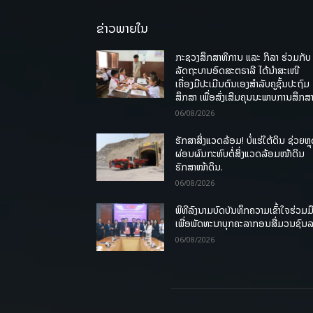
ຂ່າວພາຍໃນ
ກະຊວງສຶກສາທິການ ແລະ ກິລາ ຮ່ວມກັບ
ລັດຖະບານອົດສະຕຣາລີ ໄດ້ນຳສະເໜີ
ເຄື່ອງມືປະເມີນຕົນເອງສຳລັບຄູຊັ້ນປະຖົມ
ສຶກສາ ເພື່ອສົ່ງເສີມຄຸນນະພາບການສຶກສາ
06/08/2026
ຮັກສາສິ່ງແວດລ້ອມ! ບໍ່ແຮ່ໃຕ້ດິນ ຊ່ວຍຫຼ
ຜ່ອນຜົນກະທົບຕໍ່ສິ່ງແວດລ້ອມໜ້າດິນ
ຮັກສາໜ້າດິນ.
06/08/2026
ພິທີລົງນາມບົດບັນທຶກຄວາມເຂົ້າໃຈຮ່ວມມ
ເພື່ອພັດທະນາບຸກຄະລາກອນສື່ມວນຊົນ
06/08/2026