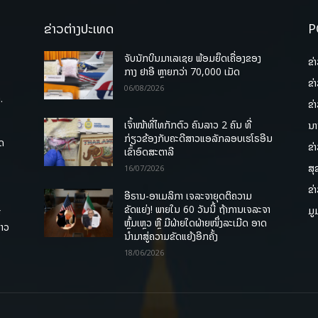
ຂ່າວຕ່າງປະເທດ
P
ຈັບນັກບິນມາເລເຊຍ ພ້ອມຍຶດເຄື່ອງຂອງ
ຂ່
ກາງ ຢາອີ ຫຼາຍກວ່າ 70,000 ເມັດ
ຂ່
06/08/2026
.
ຂ່
ເຈົ້າໜ້າທີ່ໄທກັກຕົວ ຄົນລາວ 2 ຄົນ ທີ່
ນາ
ກ່ຽວຂ້ອງກັບຄະດີສາວແອລັກລອບເຮໂຣອີນ
ຸດ
ຂ່
ເຂົ້າອົດສະຕາລີ
ສຸ
16/07/2026
ຂ່
ອີຣານ-ອາເມລິກາ ເຈລະຈາຍຸດຕິຄວາມ
ຂັດແຍ່ງ! ພາຍໃນ 60 ວັນນີ້ ຖ້າການເຈລະຈາ
ມູ
ື
ຫຼົ້ມເຫຼວ ຫຼື ມີຝ່າຍໃດຝ່າຍໜຶ່ງລະເມີດ ອາດ
ລາວ
ນໍາມາສູ່ຄວາມຂັດແຍ້ງອີກຄັ້ງ
18/06/2026