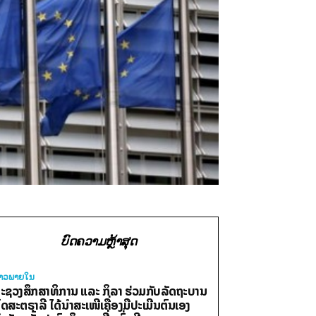
ບົດຄວາມຫຼ້າສຸດ
່າວພາຍ​ໃນ
ະຊວງສຶກສາທິການ ແລະ ກິລາ ຮ່ວມກັບລັດຖະບານ
ົດສະຕຣາລີ ໄດ້ນຳສະເໜີເຄື່ອງມືປະເມີນຕົນເອງ