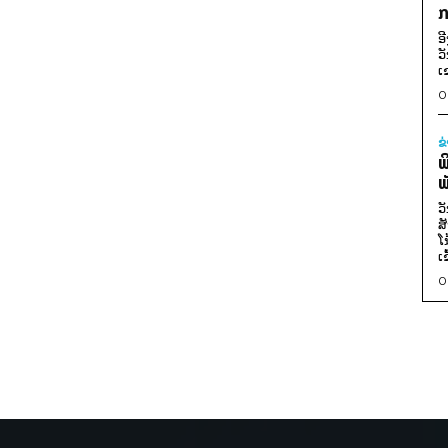
ກ
ອ
ວ
ເ
0
ຂ
ພ
ພ
ວ
ສ
ໂ
ເ
0