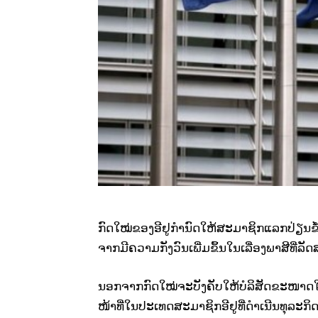
ກົດ​ໃໝ່​ຂອງ​ອີ​ຢູກຳນົດ​ໃຫ້​ສະມາຊິກ​ແລກປ່ຽນ​ຂໍ້
ຈາກ​ມີ​ຄວາມ​ກັງວົນ​​ເພີ່​​ມຂຶ້ນ​ໃນ​ເລື່ອງພາສີທີ່​ລັ
ນອກ​ຈາກ​ກົດ​ໃໝ່​ຈະ​ບັງຄັບ​ໃຫ້​ບໍລິສັດ​ຂະໜາ​ດ​ໃຫຍ
ໜ້າ​ທີ່​ໃນ​ປະ​ເທດ​ສະມາຊິກ​ອີ​ຢູທີ່​ດຳ​ເນີນ​ທຸລະ​ກິດ​