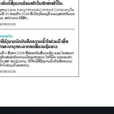
ະທົບຕໍ່ສິ່ງແວດລ້ອມໜ້າດິນຮັກສາໜ້າດິນ.
ີງຕາມ Lane Xang Minerals Limited Companyໃນ
ັນທີ 30 ກໍລະກົດ 2026 ທີ່ເມືອງວິລະບູລີ ແຂວງສະຫວັນນະ
ຂດ, ສປປ ລາວ ບໍລິສັດ...
6/08/2026
່າວພາຍ​ໃນ
ິທີລົງນາມບົດບັນທຶກຄວາມເຂົ້າໃຈຮ່ວມມື ເພື່ອ
ັດທະນາບຸກຄະລາກອນສື່ມວນຊົນລາວ
ັນທີ 4 ສິງຫາ 2026 ທີ່ສະຖາບັນສື່ມວນຊົນ ແລະ ໂຄສະນາ
ັງກັດສະຖາບັນການເມືອງແຫ່ງຊາດ ໂຮ່ຈິມິນ ນະຄອນຮ່າ
ນ້ຍ ສສ. ຫວຽດນາມ, ໄດ້ຈັດພິທີລົງນາມບົດບັນທຶກຄວາມ
ຂົ້າໃຈຮ່ວມມື ລະຫວ່າງ...
6/08/2026