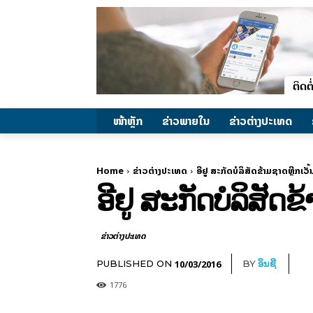
ໜ້າຫຼັກ
ຂ່າວພາຍ​ໃນ
ຂ່າວຕ່າງປະເທດ
Home
ຂ່າວຕ່າງປະເທດ
ອີ​ຢູ ສະກັດ​​ບໍລິສັດ​ຂ້າມ​ຊາດຫຼີກເວັ້
ອີ​ຢູ ສະກັດ​​ບໍລິສັດ​
ຂ່າວຕ່າງປະເທດ
10/03/2016
PUBLISHED ON
BY
ອິນຊີ
1776