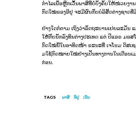
ກຳ​ໄລ​ເພື່ອ​ຫຼີກເວັ້ນພາສີທີ່​ບໍ່​ບັງຄັບ​ໃຫ້​ໜ່ວຍ​
ກົດ​ໃໝ່​ຂອງ​ອີ​ຢູ ຈະ​ມີ​ຜົນ​ກັບ​ບໍລິສັດ​ຕ່າງ​ຊາດ​ທີ່​
ຢ່າງ​ໃດ​ກໍ​ຕາມ ​ເຖິງ​ວ່າ​ລັດຖະບານ​ເຢຍລະ​ມັນ ​ແລ
ໃຫ້​ກັບ​ນັກ​ລົງທຶນ​ຕ່າງປະ​ເທດ ​ແຕ່​ ປິ​ແອຣ ມອສ
ກົດ​ໃໝ່​ນີ້​ໃນ​ອາທິດ​ໜ້າ ຂະນະ​ທີ່​ ​ເຈ​ໂຮມ ດິສ​
ມ​ໃຊ້​ກົດໝາຍ​ໃໝ່​ຢ່າງ​ເປັນ​ທາງ​ການ​ໃນ​ເດືອນ​ເມສ
ກ່ອນ.
TAGS
ພາສີ
ອີ​ຢູ
ເວັ້ນ