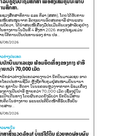
ຳລັບຄູຊັ້ນປະຖົມສຶກສາ ເພື່ອສົ່ງເສີມຄຸນນະພາບ
ານສຶກສາ.
ະຊວງສຶກສາທິການ ແລະ ກິລາ (ສສກ), ໂດຍໄດ້ຮັບການ
ະໜັບສະໜູນຈາກ ລັດຖະບານອົດສະຕຣາລີ ຜ່ານແຜນ
ານບີຄວາ, ໄດ້ນຳສະເໜີເຄື່ອງມືປະເມີນຕົນເອງສຳລັບຄູຢ່າງ
ປັນທາງການໃນວັນທີ 4 ສິງຫາ 2026. ກອງປະຊຸມແມ່ນ
າຍໃຕ້ການເປັນປະທານຂອງ ທ່ານ ປອ...
6/08/2026
່າວຕ່າງປະເທດ
ັບນັກບິນມາເລເຊຍ ພ້ອມຍຶດເຄື່ອງຂອງກາງ ຢາອີ
ຼາຍກວ່າ 70,000 ເມັດ
ຳນັກຂ່າວຕ່າງປະເທດລາຍງານວ່າ ນັກບິນມາເລເຊຍ ອາດ
ືກໂທດປະຫານຊີວິດ ຫຼັງຖືກຈັບກຸມຢູ່ສະໜາມບິນນານາ
າດ ຊູກາໂນ-ຮັດຕາ ໃນນະຄອນຫຼວງຈາກາຕາ ພ້ອມເຄື່ອງ
ອງກາງເປັນຢາອີ ຫຼາຍກວ່າ 70,000 ເມັດ ເຊື່ອງຢູ່ໃນ
ະເປົາເດີນທາງ ໂດຍຜົນກວດຍັງພົບວ່າ ນັກບິນມີສານ
ສບຕິດໃນຮ່າງກາຍ ຂະນະປະຕິບັດໜ້າທີ່ຂັບເຮືອບິນ
ດຍສານ...
6/08/2026
່າວພາຍ​ໃນ
ັກສາສິ່ງແວດລ້ອມ! ບໍ່ແຮ່ໃຕ້ດິນ ຊ່ວຍຫຼຸດຜ່ອນຜົນ