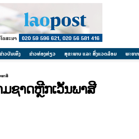
​ຂ່າວບັນເທິງ
​ຂ່າວທ່ອງທ່ຽວ
ສຸຂະພາບ ແລະ ສີ່ງແວດລ້ອມ
ພະຍາກ
ນພາສີ​
ຂ້າມ​ຊາດຫຼີກເວັ້ນພາສີ​