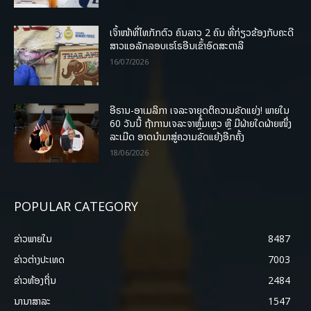
ເຈົ້າໜ້າທີ່ໄທກັກຕົວ ຄົນລາວ 2 ຄົນ ທີ່ກ່ຽວຂ້ອງກັບຄະດີ
ສາວແອລັກລອບເຮໂຣອີນເຂົ້າອົດສະຕາລີ
16/07/2026
ອີຣານ-ອາເມລິກາ ເຈລະຈາຍຸດຕິຄວາມຂັດແຍ່ງ! ພາຍໃນ
60 ວັນນີ້ ຖ້າການເຈລະຈາຫຼົ້ມເຫຼວ ຫຼື ມີຝ່າຍໃດຝ່າຍໜຶ່ງ
ລະເມີດ ອາດນໍາມາສູ່ຄວາມຂັດແຍ້ງອີກຄັ້ງ
18/06/2026
POPULAR CATEGORY
ຂ່າວພາຍ​ໃນ
8487
ຂ່າວຕ່າງປະເທດ
7003
ຂ່າວທ້ອງຖິ່ນ
2484
ນານາສາລະ
1547