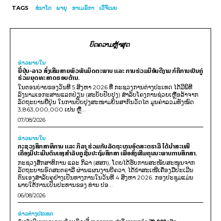
TAGS
ທໍນາໂດ
ພາຍຸ
ອາເມລິກາ
ເວີຈີເນຍ
ບົດຄວາມຫຼ້າສຸດ
ຂ່າວພາຍ​ໃນ
ຍີ່ປຸ່ນ-ລາວ ສົ່ງເສີມສາຍພົວພັນມິດຕະພາບ ແລະ ການຮ່ວມມືອັນດີງາມ ກໍຄືການເປັນຄູ່
ຮ່ວມຍຸດທະສາດຮອບດ້ານ.
ໃນຕອນບ່າຍຂອງວັນທີ 5 ສິງຫາ 2026 ທີ່ ກະຊວງການຕ່າງປະເທດ ໄດ້ມີພິທີ
ລົງນາມເອກະສານແລກປ່ຽນ (ສະບັບປັບປຸງ) ສໍາລັບໂຄງການຊ່ວຍເຫຼືອລ້າຈາກ
ລັດຖະບານຍີ່ປຸ່ນ ໃນການປັບປຸງສະໜາມບິນສາກົນວັດໄຕ ມູນຄ່າລວມທັງໝົດ
3,863,000,000 ເຢນ ຫຼື...
07/08/2026
ຂ່າວພາຍ​ໃນ
ກະຊວງສຶກສາທິການ ແລະ ກິລາ ຮ່ວມກັບລັດຖະບານອົດສະຕຣາລີ ໄດ້ນຳສະເໜີ
ເຄື່ອງມືປະເມີນຕົນເອງສຳລັບຄູຊັ້ນປະຖົມສຶກສາ ເພື່ອສົ່ງເສີມຄຸນນະພາບການສຶກສາ.
ກະຊວງສຶກສາທິການ ແລະ ກິລາ (ສສກ), ໂດຍໄດ້ຮັບການສະໜັບສະໜູນຈາກ
ລັດຖະບານອົດສະຕຣາລີ ຜ່ານແຜນງານບີຄວາ, ໄດ້ນຳສະເໜີເຄື່ອງມືປະເມີນ
ຕົນເອງສຳລັບຄູຢ່າງເປັນທາງການໃນວັນທີ 4 ສິງຫາ 2026. ກອງປະຊຸມແມ່ນ
ພາຍໃຕ້ການເປັນປະທານຂອງ ທ່ານ ປອ...
06/08/2026
ຂ່າວຕ່າງປະເທດ