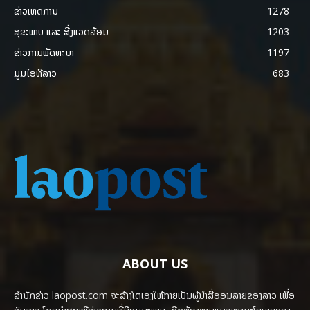
ຂ່າວເຫດການ
1278
ສຸຂະພາບ ແລະ ສີ່ງແວດລ້ອມ
1203
ຂ່າວການພັດທະນາ
1197
ມູມໄອທີລາວ
683
ABOUT US
ສຳນັກຂ່າວ laopost.com ຈະສ້າງໂຕເອງໃຫ້ກາຍເປັນຜູ້ນຳສື່ອອນລາຍຂອງລາວ ເພື່ອ