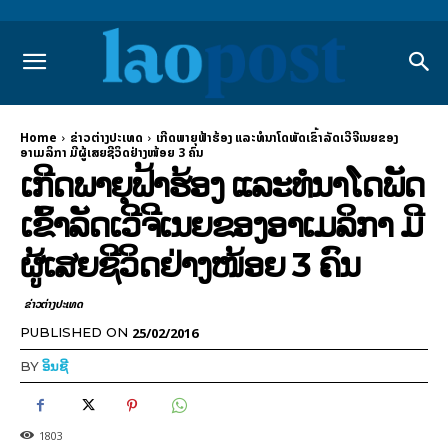
Home
ຂ່າວຕ່າງປະເທດ
ເກີດພາຍຸຟ້າຮ້ອງ ແລະທໍນາໂດພັດເຂົ້າລັດເວີຈີເນຍຂອງ
ອາເມລິກາ ມີຜູ້ເສຍຊີວິດຢ່າງໜ້ອຍ 3 ຄົນ
ເກີດພາຍຸຟ້າຮ້ອງ ແລະທໍນາໂດພັດ
ເຂົ້າລັດເວີຈີເນຍຂອງອາເມລິກາ ມີ
ຜູ້ເສຍຊີວິດຢ່າງໜ້ອຍ 3 ຄົນ
ຂ່າວຕ່າງປະເທດ
25/02/2016
PUBLISHED ON
BY
ອິນຊີ
1803