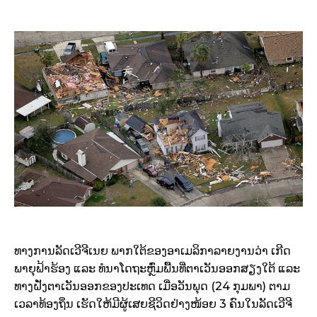
ທາງການລັດເວີຈີເນຍ ພາກໃຕ້ຂອງອາເມລິກາລາຍງານວ່າ ເກີດ
ພາຍຸຟ້າຮ້ອງ ແລະ ທໍນາໂດຖະຫຼົ່ມພື້ນທີ່ຕາເວັນອອກສຽງໃຕ້ ແລະ
ທາງຝັ່ງຕາເວັນອອກຂອງປະເທດ ເມື່ອວັນພຸດ (24 ກຸມພາ) ຕາມ
ເວລາທ້ອງຖິ່ນ ເຮັດໃຫ້ມີຜູ້ເສຍຊີວິດຢ່າງໜ້ອຍ 3 ຄົນໃນລັດເວີຈີ