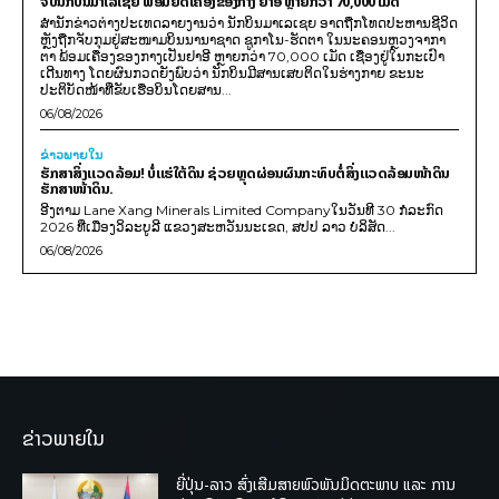
ຈັບນັກບິນມາເລເຊຍ ພ້ອມຍຶດເຄື່ອງຂອງກາງ ຢາອີ ຫຼາຍກວ່າ 70,000 ເມັດ
ສຳນັກຂ່າວຕ່າງປະເທດລາຍງານວ່າ ນັກບິນມາເລເຊຍ ອາດຖືກໂທດປະຫານຊີວິດ
ຫຼັງຖືກຈັບກຸມຢູ່ສະໜາມບິນນານາຊາດ ຊູກາໂນ-ຮັດຕາ ໃນນະຄອນຫຼວງຈາກາ
ຕາ ພ້ອມເຄື່ອງຂອງກາງເປັນຢາອີ ຫຼາຍກວ່າ 70,000 ເມັດ ເຊື່ອງຢູ່ໃນກະເປົາ
ເດີນທາງ ໂດຍຜົນກວດຍັງພົບວ່າ ນັກບິນມີສານເສບຕິດໃນຮ່າງກາຍ ຂະນະ
ປະຕິບັດໜ້າທີ່ຂັບເຮືອບິນໂດຍສານ...
06/08/2026
ຂ່າວພາຍ​ໃນ
ຮັກສາສິ່ງແວດລ້ອມ! ບໍ່ແຮ່ໃຕ້ດິນ ຊ່ວຍຫຼຸດຜ່ອນຜົນກະທົບຕໍ່ສິ່ງແວດລ້ອມໜ້າດິນ
ຮັກສາໜ້າດິນ.
ອີງຕາມ Lane Xang Minerals Limited Companyໃນວັນທີ 30 ກໍລະກົດ
2026 ທີ່ເມືອງວິລະບູລີ ແຂວງສະຫວັນນະເຂດ, ສປປ ລາວ ບໍລິສັດ...
06/08/2026
ຂ່າວພາຍໃນ
ຍີ່ປຸ່ນ-ລາວ ສົ່ງເສີມສາຍພົວພັນມິດຕະພາບ ແລະ ການ