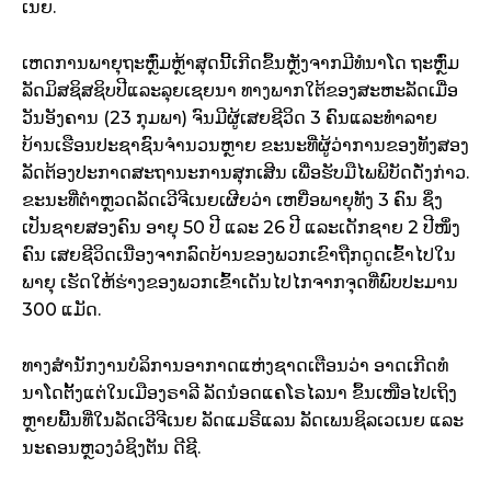
ເນຍ.
ເຫດການພາຍຸຖະຫຼົ່ມຫຼ້າສຸດນີ້ເກີດຂຶ້ນຫຼັງຈາກມີທໍນາໂດ ຖະຫຼົ່ມ
ລັດມິສຊິສຊິບປີແລະລຸຍເຊຍນາ ທາງພາກໃຕ້ຂອງສະຫະລັດເມື່ອ
ວັນອັງຄານ (23 ກຸມພາ) ຈົນມີຜູ້ເສຍຊີວິດ 3 ຄົນແລະທຳລາຍ
ບ້ານເຮືອນປະຊາຊົນຈຳນວນຫຼາຍ ຂະນະທີ່ຜູ້ວ່າການຂອງທັງສອງ
ລັດຕ້ອງປະກາດສະຖານະການສຸກເສີນ ເພື່ອຮັບມືໄພພິບັດດັ່ງກ່າວ.
ຂະນະທີ່ຕຳຫຼວດລັດເວີຈີເນຍເຜີຍວ່າ ເຫຍື່ອພາຍຸທັງ 3 ຄົນ ຊຶ່ງ
ເປັນຊາຍສອງຄົນ ອາຍຸ 50 ປີ ແລະ 26 ປີ ແລະເດັກຊາຍ 2 ປີໜຶ່ງ
ຄົນ ເສຍຊີວິດເນື່ອງຈາກລົດບ້ານຂອງພວກເຂົາຖືກດູດເຂົ້າໄປໃນ
ພາຍຸ ເຮັດໃຫ້ຮ່າງຂອງພວກເຂົ້າເດັນໄປໄກຈາກຈຸດທີ່ພົບປະມານ
300 ແມັດ.
ທາງສຳນັກງານບໍລິການອາກາດແຫ່ງຊາດເຕືອນວ່າ ອາດເກີດທໍ
ນາໂດຕັ້ງແຕ່ໃນເມືອງຣາລີ ລັດນ໋ອດແຄໂຣໄລນາ ຂຶ້ນເໜືອໄປເຖິງ
ຫຼາຍພື້ນທີ່ໃນລັດເວີຈີເນຍ ລັດແມຣີແລນ ລັດເພນຊິລເວເນຍ ແລະ
ນະຄອນຫຼວງວໍຊິງຕັນ ດີຊີ.