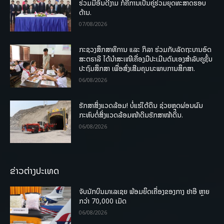
ຮ່ວມມືອັນດີງາມ ກໍຄືການເປັນຄູ່ຮ່ວມຍຸດທະສາດຮອບ
ດ້ານ.
07/08/2026
ກະຊວງສຶກສາທິການ ແລະ ກິລາ ຮ່ວມກັບລັດຖະບານອົດ
ສະຕຣາລີ ໄດ້ນຳສະເໜີເຄື່ອງມືປະເມີນຕົນເອງສຳລັບຄູຊັ້ນ
ປະຖົມສຶກສາ ເພື່ອສົ່ງເສີມຄຸນນະພາບການສຶກສາ.
06/08/2026
ຮັກສາສິ່ງແວດລ້ອມ! ບໍ່ແຮ່ໃຕ້ດິນ ຊ່ວຍຫຼຸດຜ່ອນຜົນ
ກະທົບຕໍ່ສິ່ງແວດລ້ອມໜ້າດິນຮັກສາໜ້າດິນ.
06/08/2026
ຂ່າວຕ່າງປະເທດ
ຈັບນັກບິນມາເລເຊຍ ພ້ອມຍຶດເຄື່ອງຂອງກາງ ຢາອີ ຫຼາຍ
ກວ່າ 70,000 ເມັດ
06/08/2026