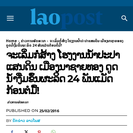
Home
ຂ່າວການພັດທະນາ
ຈະເລິ່ມກໍ່ສ້າງ ໂຮງງານນໍ້າປະປາແສນດິນ ເມືອງນາຊາຍທອງ
ດູດນ້ຳງື່ມຂຶ້ນຜະລິດ 24 ພັນແມັດກ້ອນຕໍ່ມື້!
ຈະເລິ່ມກໍ່ສ້າງ ໂຮງງານນໍ້າປະປາ
ແສນດິນ ເມືອງນາຊາຍທອງ ດູດ
ນ້ຳງື່ມຂຶ້ນຜະລິດ 24 ພັນແມັດ
ກ້ອນຕໍ່ມື້!
ຂ່າວການພັດທະນາ
25/02/2016
PUBLISHED ON
BY
ນັກຂ່າວ ລາວໂພສ