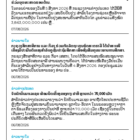
ຮ່ວມຍຸດທະສາດຮອບດ້ານ.
ໃນຕອນບ່າຍຂອງວັນທີ 5 ສິງຫາ 2026 ທີ່ ກະຊວງການຕ່າງປະເທດ ໄດ້ມີພິທີ
ລົງນາມເອກະສານແລກປ່ຽນ (ສະບັບປັບປຸງ) ສໍາລັບໂຄງການຊ່ວຍເຫຼືອລ້າຈາກ
ລັດຖະບານຍີ່ປຸ່ນ ໃນການປັບປຸງສະໜາມບິນສາກົນວັດໄຕ ມູນຄ່າລວມທັງໝົດ
3,863,000,000 ເຢນ ຫຼື...
07/08/2026
ຂ່າວພາຍ​ໃນ
ກະຊວງສຶກສາທິການ ແລະ ກິລາ ຮ່ວມກັບລັດຖະບານອົດສະຕຣາລີ ໄດ້ນຳສະເໜີ
ເຄື່ອງມືປະເມີນຕົນເອງສຳລັບຄູຊັ້ນປະຖົມສຶກສາ ເພື່ອສົ່ງເສີມຄຸນນະພາບການສຶກສາ.
ກະຊວງສຶກສາທິການ ແລະ ກິລາ (ສສກ), ໂດຍໄດ້ຮັບການສະໜັບສະໜູນຈາກ
ລັດຖະບານອົດສະຕຣາລີ ຜ່ານແຜນງານບີຄວາ, ໄດ້ນຳສະເໜີເຄື່ອງມືປະເມີນ
ຕົນເອງສຳລັບຄູຢ່າງເປັນທາງການໃນວັນທີ 4 ສິງຫາ 2026. ກອງປະຊຸມແມ່ນ
ພາຍໃຕ້ການເປັນປະທານຂອງ ທ່ານ ປອ...
06/08/2026
ຂ່າວຕ່າງປະເທດ
ຈັບນັກບິນມາເລເຊຍ ພ້ອມຍຶດເຄື່ອງຂອງກາງ ຢາອີ ຫຼາຍກວ່າ 70,000 ເມັດ
ສຳນັກຂ່າວຕ່າງປະເທດລາຍງານວ່າ ນັກບິນມາເລເຊຍ ອາດຖືກໂທດປະຫານຊີວິດ
ຫຼັງຖືກຈັບກຸມຢູ່ສະໜາມບິນນານາຊາດ ຊູກາໂນ-ຮັດຕາ ໃນນະຄອນຫຼວງຈາກາ
ຕາ ພ້ອມເຄື່ອງຂອງກາງເປັນຢາອີ ຫຼາຍກວ່າ 70,000 ເມັດ ເຊື່ອງຢູ່ໃນກະເປົາ
ເດີນທາງ ໂດຍຜົນກວດຍັງພົບວ່າ ນັກບິນມີສານເສບຕິດໃນຮ່າງກາຍ ຂະນະ
ປະຕິບັດໜ້າທີ່ຂັບເຮືອບິນໂດຍສານ...
06/08/2026
ຂ່າວພາຍ​ໃນ