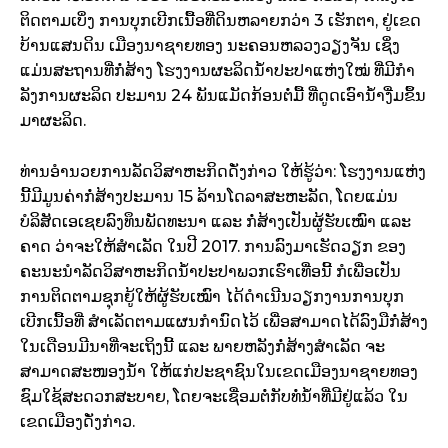
ຕິດຕາມເບິ່ງ ການບຸກເບີກເນື້ອທີ່ດິນຫລາຍກວ່າ 3 ເຮັກຕາ, ຢູ່ເຂດ
ບ້ານແສນດິນ ເມືອງນາຊາຍທອງ ນະຄອນຫລວງວຽງຈັນ ເຊິ່ງ
ແມ່ນສະຖານທີ່ກໍ່ສ້າງ ໂຮງງານຜະລິດນໍ້າປະປາແຫ່ງໃໝ່ ທີ່ມີກໍາ
ລັງການຜະລິດ ປະມານ 24 ພັນແມັດກ້ອນຕໍ່ມື້ ທີ່ດູດເອົານໍ້າງື່ມຂຶ້ນ
ມາຜະລິດ.
ທ່ານອໍານວຍການລັດວິສາຫະກິດດັ່ງກ່າວ ໃຫ້ຮູ້ວ່າ: ໂຮງງານແຫ່ງ
ນີ້ມີມູນຄ່າກໍ່ສ້າງປະມານ 15 ລ້ານໂດລາສະຫະລັດ, ໂດຍແມ່ນ
ບໍລິສັດເອເຊຍລົງທຶນພັດທະນາ ແລະ ກໍ່ສ້າງເປັນຜູ້ຮັບເໝົາ ແລະ
ຄາດ ວ່າຈະໃຫ້ສໍາເລັດ ໃນປີ 2017. ການລົງມາເຮັດວຽກ ຂອງ
ຄະນະນໍາລັດວິສາຫະກິດນໍ້າປະປາພວກເຮົາເທື່ອນີ້ ກໍເພື່ອເປັນ
ການຕິດຕາມຊຸກຍູ້ໃຫ້ຜູ້ຮັບເໝົາ ໄດ້ດໍາເນີນວຽກງານການບຸກ
ເບີກເນື້ອທີ່ ສໍາເລັດຕາມແຜນກໍານົດໄວ້ ເພື່ອສາມາດໄດ້ລົງມືກໍ່ສ້າງ
ໃນເດືອນມີນາທີ່ຈະເຖິງນີ້ ແລະ ພາຍຫລັງກໍ່ສ້າງສໍາເລັດ ຈະ
ສາມາດສະໜອງນໍ້າ ໃຫ້ແກ່ປະຊາຊົນໃນເຂດເມືອງນາຊາຍທອງ
ຊົມໃຊ້ສະດວກສະບາຍ, ໂດຍຈະເຊື່ອມຕໍ່ກັບທໍ່ນໍ້າທີ່ມີຢູ່ແລ້ວ ໃນ
ເຂດເມືອງດັ່ງກ່າວ.