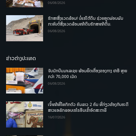
06/08/2026
ຮັກສາສິ່ງແວດລ້ອມ! ບໍ່ແຮ່ໃຕ້ດິນ ຊ່ວຍຫຼຸດຜ່ອນຜົນ
ກະທົບຕໍ່ສິ່ງແວດລ້ອມໜ້າດິນຮັກສາໜ້າດິນ.
06/08/2026
ຂ່າວຕ່າງປະເທດ
ຈັບນັກບິນມາເລເຊຍ ພ້ອມຍຶດເຄື່ອງຂອງກາງ ຢາອີ ຫຼາຍ
ກວ່າ 70,000 ເມັດ
06/08/2026
ເຈົ້າໜ້າທີ່ໄທກັກຕົວ ຄົນລາວ 2 ຄົນ ທີ່ກ່ຽວຂ້ອງກັບຄະດີ
ສາວແອລັກລອບເຮໂຣອີນເຂົ້າອົດສະຕາລີ
16/07/2026