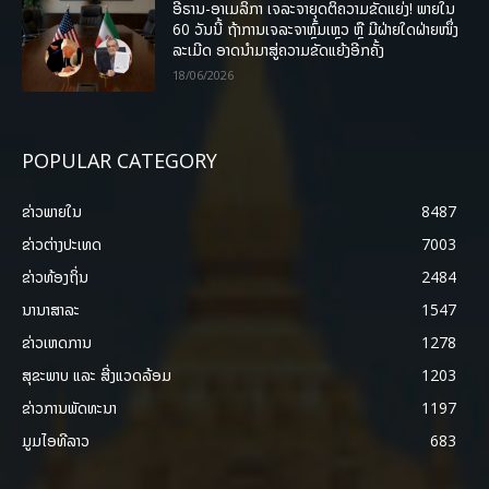
ອີຣານ-ອາເມລິກາ ເຈລະຈາຍຸດຕິຄວາມຂັດແຍ່ງ! ພາຍໃນ
60 ວັນນີ້ ຖ້າການເຈລະຈາຫຼົ້ມເຫຼວ ຫຼື ມີຝ່າຍໃດຝ່າຍໜຶ່ງ
ລະເມີດ ອາດນໍາມາສູ່ຄວາມຂັດແຍ້ງອີກຄັ້ງ
18/06/2026
POPULAR CATEGORY
ຂ່າວພາຍ​ໃນ
8487
ຂ່າວຕ່າງປະເທດ
7003
ຂ່າວທ້ອງຖິ່ນ
2484
ນານາສາລະ
1547
ຂ່າວເຫດການ
1278
ສຸຂະພາບ ແລະ ສີ່ງແວດລ້ອມ
1203
ຂ່າວການພັດທະນາ
1197
ມູມໄອທີລາວ
683