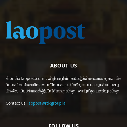
ABOUT US
ສຳນັກຂ່າວ laopost.com ຈະສ້າງໂຕເອງໃຫ້ກາຍເປັນຜູ້ນຳສື່ອອນລາຍຂອງລາວ ເພື່ອ
ຄົນລາວ ໂດຍນຳສະເໜີຂ່າວສານທີ່ມີຄຸນນະພາບ, ຖືກຕ້ອງຕາມແນວທາງນະໂຍບາຍຂອງ
ພັກ-ລັດ, ເປັນປະໂຫຍດຕໍ່ຜູ້ຊົມໃຫ້ໄດ້ຫຼາກຫຼາຍທີ່ສຸດ, ຈະແຈ້ງທີ່ສຸດ ແລະວ່ອງໄວທີ່ສຸດ.
Contact us:
laopost@rdkgroup.la
FOLLOW US