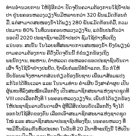
ທ່ານອໍານວຍການ ໃຫ້ຮູ້ອີກວ່າ: ປັດຈຸບັນຄວາມຕ້ອງການໃຊ້ນໍ້າປະ
ປາ ຢູ່ນະຄອນຫລວງວຽງຈັນມີຫລາຍກວ່າ 320 ພັນແມັດກ້ອນຕໍ່
ມື້, ແຕ່ສາມາດສະໜອງນໍ້າໄດ້ພຽງ 280 ພັນແມັດກ້ອນຕໍ່ມື້, ກວມ
ປະມານ 80% ໃນທົ່ວນະຄອນຫລວງວຽງຈັນ, ແຕ່ຮັບປະກັນວ່າ
ຮອດປີ 2020 ປະຊາຊົນຈະມີນໍ້າປະປາ ຊົມໃຊ້ຢ່າງທົ່ວເຖິງ
ແນ່ນອນ. ສະນັ້ນ ໃນໄລຍະທີ່ສະພາບການສະໜອງນໍ້າ ຍັງບໍ່ພຽງພໍ
ຕາມຄວາມຕ້ອງການ ຄືດັ່ງປັດຈຸບັນນີ້ ກໍຂໍຮຽກຮ້ອງເຖິງ
ພະນັກງານ, ທະຫານ, ຕໍາຫລວດ ຕະຫລອດຮອດປະຊາຊົນບັນດາ
ເຜົ່າ ຈົ່ງໃຊ້ນໍ້າຢ່າງປະຢັດ, ຖ້າພົບກໍລະນີທໍ່ນໍ້າແຕກ, ຮົ່ວ ກໍໃຫ້
ຮີບຮ້ອນແຈ້ງຫາພາກສ່ວນກ່ຽວຂ້ອງຮັບຊາບ ເພື່ອມາສ້ອມແປງ
ແກ້ໄຂໄດ້ທັນເວລາ ແລະ ໃນນາມທ່ານ ຄໍາເຜີຍ ວົງສາຄໍາຜຸຍ ເປັນ
ຜູ້ແທນທີ່ລົງສະໝັກເລືອກຕັ້ງ ເປັນສະມາຊິກສະພາແຫ່ງຊາດຊຸດທີ
VIII ເຂດເລືອກຕັ້ງທີ 1 ນະຄອນຫລວງວຽງຈັນ, ເພິ່ນກໍໄດ້ຮຽກຮ້ອງ
ໃຫ້ປະຊາຊົນລາວບັນດາເຜົ່າ ຜູ້ທີ່ມີສິດປ່ອນບັດເລືອກຕັ້ງ ຈົ່ງໄດ້
ອອກໄປໃຊ້ສິດຂອງຕົນ ເລືອກເອົາສະມາຊິກສະພາແຫ່ງຊາດຊຸດ
ໃໝ່ ແລະ ສະມາຊິກສະພາປະຊາຊົນທ້ອງຖິ່ນ, ນະຄອນຫລວງ ທີ່
ຈະມີຂຶ້ນພ້ອມກັນທົ່ວປະເທດ ໃນວັນທີ 20 ມີນາທີ່ຈະເຖິງນີ້ ໃຫ້ເປັນ