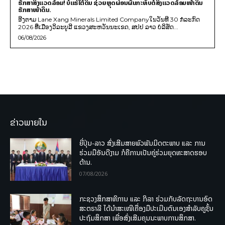
ຮັກສາສິ່ງແວດລ້ອມ! ບໍ່ແຮ່ໃຕ້ດິນ ຊ່ວຍຫຼຸດຜ່ອນຜົນກະທົບຕໍ່ສິ່ງແວດລ້ອມໜ້າດິນ
ຮັກສາໜ້າດິນ.
ອີງຕາມ Lane Xang Minerals Limited Companyໃນວັນທີ 30 ກໍລະກົດ
2026 ທີ່ເມືອງວິລະບູລີ ແຂວງສະຫວັນນະເຂດ, ສປປ ລາວ ບໍລິສັດ...
06/08/2026
ຂ່າວພາຍໃນ
ຍີ່ປຸ່ນ-ລາວ ສົ່ງເສີມສາຍພົວພັນມິດຕະພາບ ແລະ ການ
ຮ່ວມມືອັນດີງາມ ກໍຄືການເປັນຄູ່ຮ່ວມຍຸດທະສາດຮອບ
ດ້ານ.
07/08/2026
ກະຊວງສຶກສາທິການ ແລະ ກິລາ ຮ່ວມກັບລັດຖະບານອົດ
ສະຕຣາລີ ໄດ້ນຳສະເໜີເຄື່ອງມືປະເມີນຕົນເອງສຳລັບຄູຊັ້ນ
ປະຖົມສຶກສາ ເພື່ອສົ່ງເສີມຄຸນນະພາບການສຶກສາ.