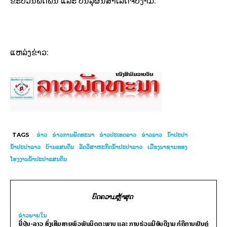
ຂະບວນຟົດຟື້ນ ແລະ ບັນລຸຜົນສໍາເລັດຈົບງາມ.
ແຫລ່ງຂ່າວ:
TAGS
ຂ່າວ
ຂ່າວການພັດທະນາ
ຂ່າວປະເທດລາວ
ຂ່າວລາວ
ນ້ຳປະປາ
ນ້ຳປະປາລາວ
ບ້ານແສນດິນ
ລັດວິສາຫະກິດນ້ຳປະປາລາວ
ເມືອງນາຊາຍທອງ
ໂຮງງານນ້ຳປະປາແສນດິນ
ບົດຄວາມຫຼ້າສຸດ
ຂ່າວພາຍ​ໃນ
ຍີ່ປຸ່ນ-ລາວ ສົ່ງເສີມສາຍພົວພັນມິດຕະພາບ ແລະ ການຮ່ວມມືອັນດີງາມ ກໍຄືການເປັນຄູ່