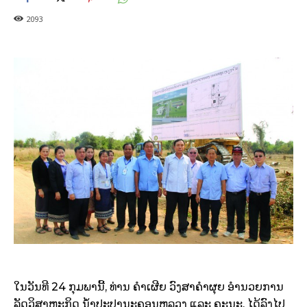
2093
ໃນວັນທີ 24 ກຸມພານີ້, ທ່ານ ຄໍາເຜີຍ ວົງສາຄໍາຜຸຍ ອໍານວຍການ
ລັດວິສາຫະກິດ ນໍ້າປະປານະຄອນຫລວງ ແລະ ຄະນະ, ໄດ້ລົງໄປ