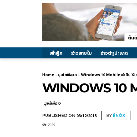
ໜ້າຫຼັກ
ຂ່າວພາຍ​ໃນ
ຂ່າວຕ່າງປະເທດ
Home
ມູມໄອທີລາວ
Windows 10 Mobile ສຳລັບ Xi
WINDOWS 10 MO
ມູມໄອທີລາວ
03/12/2015
PUBLISHED ON
BY
ÊNÖX
2019