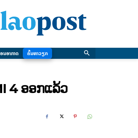
ອນອາກາດ
ຄົ້ນຫາວຽກ
 4 ອອກແລ້ວ