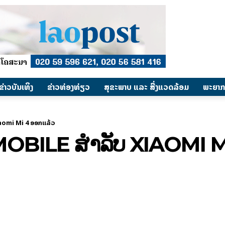
​ຂ່າວບັນເທິງ
​ຂ່າວທ່ອງທ່ຽວ
ສຸຂະພາບ ແລະ ສີ່ງແວດລ້ອມ
ພະຍາກ
aomi Mi 4 ອອກແລ້ວ
BILE ສຳລັບ XIAOMI MI