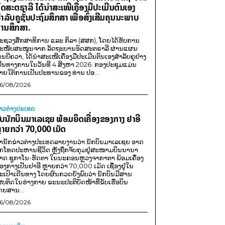
ົດສະຕຣາລີ ໄດ້ນຳສະເໜີເຄື່ອງມືປະເມີນຕົນເອງ
ຳລັບຄູຊັ້ນປະຖົມສຶກສາ ເພື່ອສົ່ງເສີມຄຸນນະພາບ
ານສຶກສາ.
ະຊວງສຶກສາທິການ ແລະ ກິລາ (ສສກ), ໂດຍໄດ້ຮັບການ
ະໜັບສະໜູນຈາກ ລັດຖະບານອົດສະຕຣາລີ ຜ່ານແຜນ
ານບີຄວາ, ໄດ້ນຳສະເໜີເຄື່ອງມືປະເມີນຕົນເອງສຳລັບຄູຢ່າງ
ປັນທາງການໃນວັນທີ 4 ສິງຫາ 2026. ກອງປະຊຸມແມ່ນ
າຍໃຕ້ການເປັນປະທານຂອງ ທ່ານ ປອ...
6/08/2026
່າວຕ່າງປະເທດ
ັບນັກບິນມາເລເຊຍ ພ້ອມຍຶດເຄື່ອງຂອງກາງ ຢາອີ
ຼາຍກວ່າ 70,000 ເມັດ
ຳນັກຂ່າວຕ່າງປະເທດລາຍງານວ່າ ນັກບິນມາເລເຊຍ ອາດ
ືກໂທດປະຫານຊີວິດ ຫຼັງຖືກຈັບກຸມຢູ່ສະໜາມບິນນານາ
າດ ຊູກາໂນ-ຮັດຕາ ໃນນະຄອນຫຼວງຈາກາຕາ ພ້ອມເຄື່ອງ
ອງກາງເປັນຢາອີ ຫຼາຍກວ່າ 70,000 ເມັດ ເຊື່ອງຢູ່ໃນ
ະເປົາເດີນທາງ ໂດຍຜົນກວດຍັງພົບວ່າ ນັກບິນມີສານ
ສບຕິດໃນຮ່າງກາຍ ຂະນະປະຕິບັດໜ້າທີ່ຂັບເຮືອບິນ
ດຍສານ...
6/08/2026