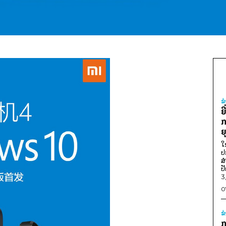
ຂ
ຍ
ກ
ຍ
ໃ
ປ
ສ
ປ
3
0
ຂ
ກ