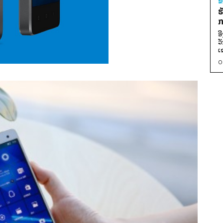
ຂ
ຮ
ກ
ອ
ວ
ເ
0