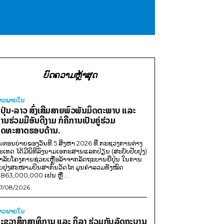
ບົດຄວາມຫຼ້າສຸດ
່າວພາຍ​ໃນ
ີ່ປຸ່ນ-ລາວ ສົ່ງເສີມສາຍພົວພັນມິດຕະພາບ ແລະ
ານຮ່ວມມືອັນດີງາມ ກໍຄືການເປັນຄູ່ຮ່ວມ
ຸດທະສາດຮອບດ້ານ.
ນຕອນບ່າຍຂອງວັນທີ 5 ສິງຫາ 2026 ທີ່ ກະຊວງການຕ່າງ
ະເທດ ໄດ້ມີພິທີລົງນາມເອກະສານແລກປ່ຽນ (ສະບັບປັບປຸງ)
ໍາລັບໂຄງການຊ່ວຍເຫຼືອລ້າຈາກລັດຖະບານຍີ່ປຸ່ນ ໃນການ
ັບປຸງສະໜາມບິນສາກົນວັດໄຕ ມູນຄ່າລວມທັງໝົດ
,863,000,000 ເຢນ ຫຼື...
7/08/2026
່າວພາຍ​ໃນ
ະຊວງສຶກສາທິການ ແລະ ກິລາ ຮ່ວມກັບລັດຖະບານ