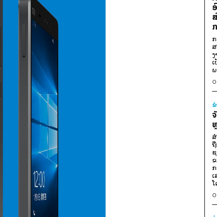
ອ
ສ
ກ
ກ
ສ
ງ
ເ
ພ
0
ຂ
ຈ
ຫ
ສ
ຖ
ຊ
ຂ
ກ
ເ
ໂ
0