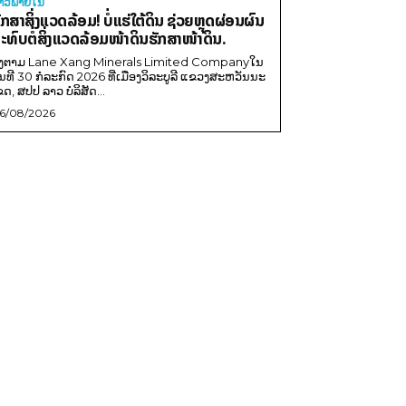
່າວພາຍ​ໃນ
ັກສາສິ່ງແວດລ້ອມ! ບໍ່ແຮ່ໃຕ້ດິນ ຊ່ວຍຫຼຸດຜ່ອນຜົນ
ະທົບຕໍ່ສິ່ງແວດລ້ອມໜ້າດິນຮັກສາໜ້າດິນ.
ີງຕາມ Lane Xang Minerals Limited Companyໃນ
ັນທີ 30 ກໍລະກົດ 2026 ທີ່ເມືອງວິລະບູລີ ແຂວງສະຫວັນນະ
ຂດ, ສປປ ລາວ ບໍລິສັດ...
6/08/2026