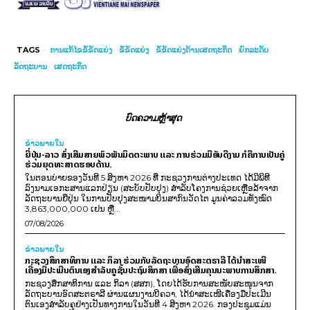
TAGS
ການແກ້ໄຂຂໍ້ຂັດແຍ່ງ
ຂໍ້ຂັດແຍ່ງ
ຂໍ້ຂັດແຍ່ງດ້ານເສດຖະກິດ
ຍົກລະດັບ
ລັດຖະບານ
ເສດຖະກິດ
ບົດຄວາມຫຼ້າສຸດ
ຂ່າວພາຍ​ໃນ
ຍີ່ປຸ່ນ-ລາວ ສົ່ງເສີມສາຍພົວພັນມິດຕະພາບ ແລະ ການຮ່ວມມືອັນດີງາມ ກໍຄືການເປັນຄູ່
ຮ່ວມຍຸດທະສາດຮອບດ້ານ.
ໃນຕອນບ່າຍຂອງວັນທີ 5 ສິງຫາ 2026 ທີ່ ກະຊວງການຕ່າງປະເທດ ໄດ້ມີພິທີ
ລົງນາມເອກະສານແລກປ່ຽນ (ສະບັບປັບປຸງ) ສໍາລັບໂຄງການຊ່ວຍເຫຼືອລ້າຈາກ
ລັດຖະບານຍີ່ປຸ່ນ ໃນການປັບປຸງສະໜາມບິນສາກົນວັດໄຕ ມູນຄ່າລວມທັງໝົດ
3,863,000,000 ເຢນ ຫຼື...
07/08/2026
ຂ່າວພາຍ​ໃນ
ກະຊວງສຶກສາທິການ ແລະ ກິລາ ຮ່ວມກັບລັດຖະບານອົດສະຕຣາລີ ໄດ້ນຳສະເໜີ
ເຄື່ອງມືປະເມີນຕົນເອງສຳລັບຄູຊັ້ນປະຖົມສຶກສາ ເພື່ອສົ່ງເສີມຄຸນນະພາບການສຶກສາ.
ກະຊວງສຶກສາທິການ ແລະ ກິລາ (ສສກ), ໂດຍໄດ້ຮັບການສະໜັບສະໜູນຈາກ
ລັດຖະບານອົດສະຕຣາລີ ຜ່ານແຜນງານບີຄວາ, ໄດ້ນຳສະເໜີເຄື່ອງມືປະເມີນ
ຕົນເອງສຳລັບຄູຢ່າງເປັນທາງການໃນວັນທີ 4 ສິງຫາ 2026. ກອງປະຊຸມແມ່ນ