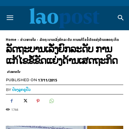
Home
ຂ່າວພາຍ​ໃນ
ລັດຖະບານເລັ່ງຍົກລະດັບ ການແກ້ໄຂຂໍ້ຂັດແຍ່ງດ້ານເສດຖະກິດ
ລັດຖະບານເລັ່ງຍົກລະດັບ ການ
ແກ້ໄຂຂໍ້ຂັດແຍ່ງດ້ານເສດຖະກິດ
ຂ່າວພາຍ​ໃນ
17/11/2015
PUBLISHED ON
BY
ປ໋ອງລູກຄູປິວ
1744