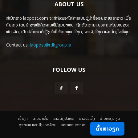
ABOUT US
ສຳນັກຂ່າວ laopost.com ຈະສ້າງໂຕເອງໃຫ້ກາຍເປັນຜູ້ນຳສື່ອອນລາຍຂອງລາວ ເພື່ອ
ຄົນລາວ ໂດຍນຳສະເໜີຂ່າວສານທີ່ມີຄຸນນະພາບ, ຖືກຕ້ອງຕາມແນວທາງນະໂຍບາຍຂອງ
ພັກ-ລັດ, ເປັນປະໂຫຍດຕໍ່ຜູ້ຊົມໃຫ້ໄດ້ຫຼາກຫຼາຍທີ່ສຸດ, ຈະແຈ້ງທີ່ສຸດ ແລະວ່ອງໄວທີ່ສຸດ.
Contact us:
laopost@rdkgroup.la
FOLLOW US
ໜ້າຫຼັກ
ຂ່າວພາຍ​ໃນ
ຂ່າວຕ່າງປະເທດ
​ຂ່າວບັນເທິງ
​ຂ່າວທ່ອງທ່ຽວ
ສຸຂະພາບ ແລະ ສີ່ງແວດລ້ອມ
ພະຍາກອນອາກາດ
ຄົ້ນຫາວຽກ