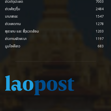
ຂ່າວຕ່າງປະເທດ
7003
ຂ່າວທ້ອງຖິ່ນ
2484
ນານາສາລະ
1547
ຂ່າວເຫດການ
1278
ສຸຂະພາບ ແລະ ສີ່ງແວດລ້ອມ
1203
ຂ່າວການພັດທະນາ
1197
ມູມໄອທີລາວ
683