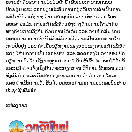
ໝາຍ​ສຳຄັນ​ຂອງ​ການ​ອົບຮົມ​ຄັ້ງ​ນີ້ ເພື່ອ​ເປັນ​ການ​ຖອດຖອນ​
ບົດຮຽນ ແລະ ແລກປ່ຽນ​ປະສົບ​ການ​ກ່ຽວ​ກັບ​ການ​ດຳເນີນການ​
ແກ້​ໄຂ​ຂໍ້​ຂັດ​ແຍ່ງ​ທາງ​ດ້ານເສດຖະກິດ ແບບ​ມີ​ທາງ​ເລືອກ ໂດຍ​
ສະເພາະແມ່ນ​ ການ​ແກ້​ໄຂຂໍ້​ຂັດ​ແຍ່ງ​ທາງ​ດ້ານ​ການ​ຄ້າ​ສາກົນ
ທາງ​ດ້ານ​ການ​ລົງທຶນ ດ້ວຍການ​ໄກ່​ເກ່ຍ ແລະ ການ​ຕັດສິນ ໂດຍ​
ຄະນະ​ກຳມະການທັງ​ນີ້ ເພື່ອ​ເພີ່ມ​ທະວີ​ຄວາມ​ເປັນ​ເອກະພາບ​ໃນ​
ການ​ປັບປຸງ ແລະ ດຳເນີນ​ວຽກ​ງານ​ຂອງ​ຂະແໜງການ​ແກ້​ໄຂ​ຂໍ້​ຂັດ​
ແຍ່ງ​ ໃຫ້​ມີຄວາມ​ເປັນ​ເອກະ​ພາບ ແລະ ສອດຄ່ອງ​ໃນ​ການ​ປະຕິບັດ​
ວຽກງານ​ຕົວ​ຈິງ ເຊິ່ງ​ຕະຫຼອດ​ໄລຍະ 2 ວັນ ຜູ້​ເຂົ້າ​ຮ່ວມ​ຈະ​ໄດ້​ຮັບ​ຮູ້
ແລະ ເຂົ້າໃຈ​ແຈ້ງ​ເຖິງ​ບັນດາ​ລະບຽບການ ວິທີ​ການ ຂັ້ນ​ຕອນ ລວມ
ທັງ​ເຕັກນິກ ແລະ ທັກ​ສະຂອງຂະ​ບວນ​ການ​ດຳເນີນ​ການ​ໄກ່ເກ່ຍ
ແລະ ດຳເນີນ​ການ​ຕັດສິນ ໂດຍ​ຄະນະ​ກຳມະການ​ນອກ​ລະບົບ​ສານ​
ປະຊາຊົນ​ຕື່ມ​ອີກ.
ແຫ່ລງຂ່າວ