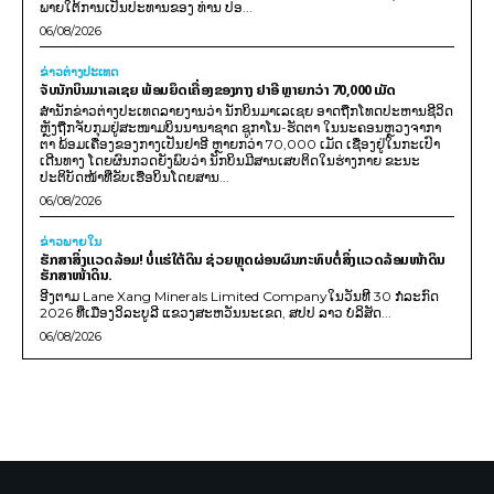
ພາຍໃຕ້ການເປັນປະທານຂອງ ທ່ານ ປອ...
06/08/2026
ຂ່າວຕ່າງປະເທດ
ຈັບນັກບິນມາເລເຊຍ ພ້ອມຍຶດເຄື່ອງຂອງກາງ ຢາອີ ຫຼາຍກວ່າ 70,000 ເມັດ
ສຳນັກຂ່າວຕ່າງປະເທດລາຍງານວ່າ ນັກບິນມາເລເຊຍ ອາດຖືກໂທດປະຫານຊີວິດ
ຫຼັງຖືກຈັບກຸມຢູ່ສະໜາມບິນນານາຊາດ ຊູກາໂນ-ຮັດຕາ ໃນນະຄອນຫຼວງຈາກາ
ຕາ ພ້ອມເຄື່ອງຂອງກາງເປັນຢາອີ ຫຼາຍກວ່າ 70,000 ເມັດ ເຊື່ອງຢູ່ໃນກະເປົາ
ເດີນທາງ ໂດຍຜົນກວດຍັງພົບວ່າ ນັກບິນມີສານເສບຕິດໃນຮ່າງກາຍ ຂະນະ
ປະຕິບັດໜ້າທີ່ຂັບເຮືອບິນໂດຍສານ...
06/08/2026
ຂ່າວພາຍ​ໃນ
ຮັກສາສິ່ງແວດລ້ອມ! ບໍ່ແຮ່ໃຕ້ດິນ ຊ່ວຍຫຼຸດຜ່ອນຜົນກະທົບຕໍ່ສິ່ງແວດລ້ອມໜ້າດິນ
ຮັກສາໜ້າດິນ.
ອີງຕາມ Lane Xang Minerals Limited Companyໃນວັນທີ 30 ກໍລະກົດ
2026 ທີ່ເມືອງວິລະບູລີ ແຂວງສະຫວັນນະເຂດ, ສປປ ລາວ ບໍລິສັດ...
06/08/2026