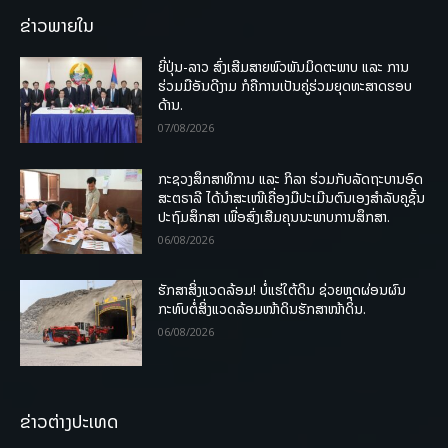
ຂ່າວພາຍໃນ
ຍີ່ປຸ່ນ-ລາວ ສົ່ງເສີມສາຍພົວພັນມິດຕະພາບ ແລະ ການ
ຮ່ວມມືອັນດີງາມ ກໍຄືການເປັນຄູ່ຮ່ວມຍຸດທະສາດຮອບ
ດ້ານ.
07/08/2026
ກະຊວງສຶກສາທິການ ແລະ ກິລາ ຮ່ວມກັບລັດຖະບານອົດ
ສະຕຣາລີ ໄດ້ນຳສະເໜີເຄື່ອງມືປະເມີນຕົນເອງສຳລັບຄູຊັ້ນ
ປະຖົມສຶກສາ ເພື່ອສົ່ງເສີມຄຸນນະພາບການສຶກສາ.
06/08/2026
ຮັກສາສິ່ງແວດລ້ອມ! ບໍ່ແຮ່ໃຕ້ດິນ ຊ່ວຍຫຼຸດຜ່ອນຜົນ
ກະທົບຕໍ່ສິ່ງແວດລ້ອມໜ້າດິນຮັກສາໜ້າດິນ.
06/08/2026
ຂ່າວຕ່າງປະເທດ