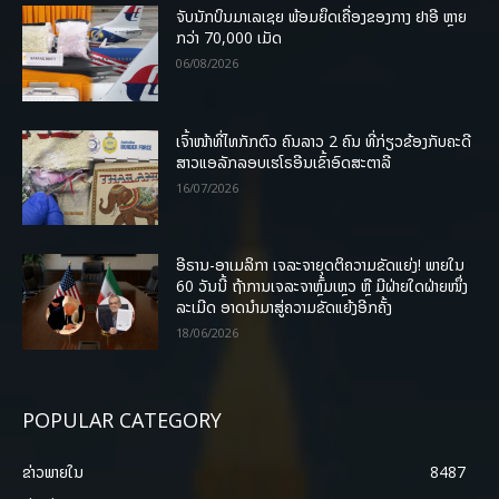
ຈັບນັກບິນມາເລເຊຍ ພ້ອມຍຶດເຄື່ອງຂອງກາງ ຢາອີ ຫຼາຍ
ກວ່າ 70,000 ເມັດ
06/08/2026
ເຈົ້າໜ້າທີ່ໄທກັກຕົວ ຄົນລາວ 2 ຄົນ ທີ່ກ່ຽວຂ້ອງກັບຄະດີ
ສາວແອລັກລອບເຮໂຣອີນເຂົ້າອົດສະຕາລີ
16/07/2026
ອີຣານ-ອາເມລິກາ ເຈລະຈາຍຸດຕິຄວາມຂັດແຍ່ງ! ພາຍໃນ
60 ວັນນີ້ ຖ້າການເຈລະຈາຫຼົ້ມເຫຼວ ຫຼື ມີຝ່າຍໃດຝ່າຍໜຶ່ງ
ລະເມີດ ອາດນໍາມາສູ່ຄວາມຂັດແຍ້ງອີກຄັ້ງ
18/06/2026
POPULAR CATEGORY
ຂ່າວພາຍ​ໃນ
8487