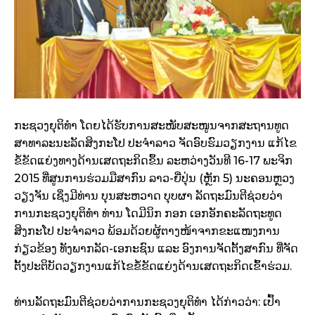
ກະຊວງ​ຍຸຕິ​ທຳ ໂດຍ​ໄດ້​ຮັບການ​ສະໜັບສະໜູນ​ຈາກ​ສະຖານທູດ
ສາທາລະນະ​ລັດສິງກະໂປ ປະຈຳ​ລາວ ຈັດ​ອົບຮົມ​ວຽກ​ງານ ແກ້​ໄຂ​
ຂໍ້​ຂັດ​ແຍ່ງ​ທາງ​ດ້ານ​ເສດຖະ​ກິດ​ຂຶ້ນ ​ລະຫວ່າງວັນ​ທີ 16-17 ພະຈິກ
2015 ທີ່​ສູນ​ການ​ຮ່ວມມື​ສາກົນ ລາວ-ຍີ່ປຸ່ນ (ຫຼັກ 5) ນະຄອນຫຼວງ​
ວຽງ​ຈັນ ເຊິ່ງ​ມີທ່ານ ບຸນ​ສະຫວາດ ບຸບຜາ ລັດຖະ​ມົນຕີ​ຊ່ວຍ​ວ່າ
ການ​ກະຊວງ​ຍຸຕິ​ທຳ ທ່ານ ໂດມີ​ນິກ ​ກອກ ເອກອັກ​ຄະ​ລັດ​ຖະ​ທູດ
ສິງກະໂປ ປະຈຳລາວ ພ້ອມ​ດ້ວຍ​ຜູ້ຕາງໜ້າຈາກ​ຂະແໜງການ​
ກ່ຽວຂ້ອງ ທັງພາກ​ລັດ-ເອກະ​ຊົນ ແລະ ອົງການຈັດຕັ້ງ​ສາກົນ ທີ່​ຈັດ​
ຕັ້ງ​ປະຕິ​ບັດ​ວຽກ​ງານແກ້​ໄຂ​ຂໍ້​ຂັດ​ແຍ່ງດ້ານ​ເສດຖະກິດ​ເຂົ້າ​ຮ່ວມ.
ທ່ານ​ລັດຖະມົນຕີ​ຊ່ວຍ​ວ່າການ​ກະຊວງ​ຍຸຕິ​ທຳ ໄດ້​ກ່າວ​ວ່າ: ເປົ້າ​