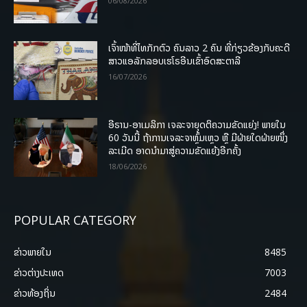
06/08/2026
ເຈົ້າໜ້າທີ່ໄທກັກຕົວ ຄົນລາວ 2 ຄົນ ທີ່ກ່ຽວຂ້ອງກັບຄະດີ
ສາວແອລັກລອບເຮໂຣອີນເຂົ້າອົດສະຕາລີ
16/07/2026
ອີຣານ-ອາເມລິກາ ເຈລະຈາຍຸດຕິຄວາມຂັດແຍ່ງ! ພາຍໃນ
60 ວັນນີ້ ຖ້າການເຈລະຈາຫຼົ້ມເຫຼວ ຫຼື ມີຝ່າຍໃດຝ່າຍໜຶ່ງ
ລະເມີດ ອາດນໍາມາສູ່ຄວາມຂັດແຍ້ງອີກຄັ້ງ
18/06/2026
POPULAR CATEGORY
ຂ່າວພາຍ​ໃນ
8485
ຂ່າວຕ່າງປະເທດ
7003
ຂ່າວທ້ອງຖິ່ນ
2484