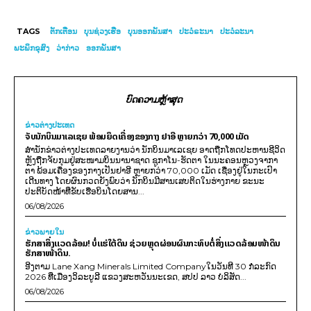
TAGS
ຕັກເຕືອນ
ບຸນຊ່ວງເຮືອ
ບຸນອອກພັນສາ
ປະວໍຣະນາ
ປະວໍລະນາ
ພະພິກຂຸສົງ
ວ່າກ່າວ
ອອກພັນສາ
ບົດຄວາມຫຼ້າສຸດ
ຂ່າວຕ່າງປະເທດ
ຈັບນັກບິນມາເລເຊຍ ພ້ອມຍຶດເຄື່ອງຂອງກາງ ຢາອີ ຫຼາຍກວ່າ 70,000 ເມັດ
ສຳນັກຂ່າວຕ່າງປະເທດລາຍງານວ່າ ນັກບິນມາເລເຊຍ ອາດຖືກໂທດປະຫານຊີວິດ
ຫຼັງຖືກຈັບກຸມຢູ່ສະໜາມບິນນານາຊາດ ຊູກາໂນ-ຮັດຕາ ໃນນະຄອນຫຼວງຈາກາ
ຕາ ພ້ອມເຄື່ອງຂອງກາງເປັນຢາອີ ຫຼາຍກວ່າ 70,000 ເມັດ ເຊື່ອງຢູ່ໃນກະເປົາ
ເດີນທາງ ໂດຍຜົນກວດຍັງພົບວ່າ ນັກບິນມີສານເສບຕິດໃນຮ່າງກາຍ ຂະນະ
ປະຕິບັດໜ້າທີ່ຂັບເຮືອບິນໂດຍສານ...
06/08/2026
ຂ່າວພາຍ​ໃນ
ຮັກສາສິ່ງແວດລ້ອມ! ບໍ່ແຮ່ໃຕ້ດິນ ຊ່ວຍຫຼຸດຜ່ອນຜົນກະທົບຕໍ່ສິ່ງແວດລ້ອມໜ້າດິນ
ຮັກສາໜ້າດິນ.
ອີງຕາມ Lane Xang Minerals Limited Companyໃນວັນທີ 30 ກໍລະກົດ
2026 ທີ່ເມືອງວິລະບູລີ ແຂວງສະຫວັນນະເຂດ, ສປປ ລາວ ບໍລິສັດ...
06/08/2026