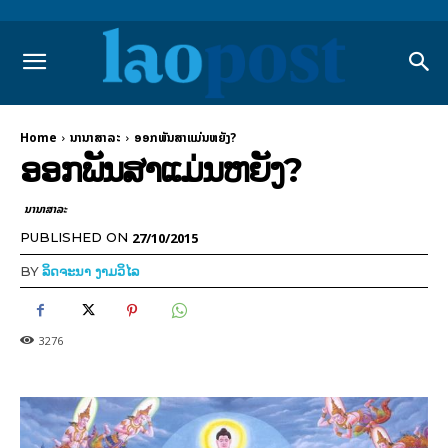
Home
ນານາສາລະ
ອອກພັນສາແມ່ນຫຍັງ?
ອອກພັນສາແມ່ນຫຍັງ?
ນານາສາລະ
27/10/2015
PUBLISHED ON
BY
ລິດຈະນາ ງາມວິໄລ
3276