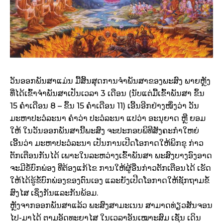
ວັນອອກພັນສາແມ່ນ ມື້ສິ້ນສຸດການຈຳພັນສາຂອງພະສົງ ພາຍຫຼັງ
ທີ່ໄດ້ເຂົ້າຈຳພັນສາເປັນເວລາ 3 ເດືອນ (ນັບແຕ່ມື້ເຂົ້າພັນສາ ຂຶ້ນ
15 ຄ່ຳເດືອນ 8 – ຂຶ້ນ 15 ຄ່ຳເດືອນ 11) ເອີ້ນອີກຢ່າງໜຶ່ງວ່າ ວັນ
ມະຫາປະວໍລະນາ ຄຳວ່າ ປະວໍລະນາ ແປວ່າ ອະນຸຍາດ ຫຼື ຍອມ
ໃຫ້ ໃນວັນອອກພັນສານີ້ພະສົງ ຈະປະກອບພິທີສັງຄະກຳໃຫຍ່
ເອີ້ນວ່າ ມະຫາປະວໍລະນາ ເປັນການເປີດໂອກາດໃຫ້ພິກຂຸ ກ່າວ
ຕັກເຕືອນກັນໄດ້ ເພາະໃນລະຫວ່າງເຂົ້າພັນສາ ພະສົງບາງອົງອາດ
ຈະມີຂໍ້ບົກພ່ອງ ທີ່ຕ້ອງແກ້ໄຂ ການໃຫ້ຜູ້ອື່ນກ່າວຕັກເຕືອນໄດ້ ເຮັດ
ໃຫ້ໄດ້ຮູ້ຂໍ້ບົກພ່ອງຂອງຕົນເອງ ແລະຍັງເປີດໂອກາດໃຫ້ຊັກຖາມຂໍ້
ສົງໄສ ເຊິ່ງກັນແລະກັນພ້ອມ.
ຫຼັງຈາກອອກພັນສາແລ້ວ ພະສົງສາມະເນນ ສາມາດທ່ຽວສັນຈອນ
ໄປ-ມາໄດ້ ຕາມອັດທະຍາໄສ ໃນເວລາອັນເໝາະສົມ ເຊັ່ນ ເດິນ