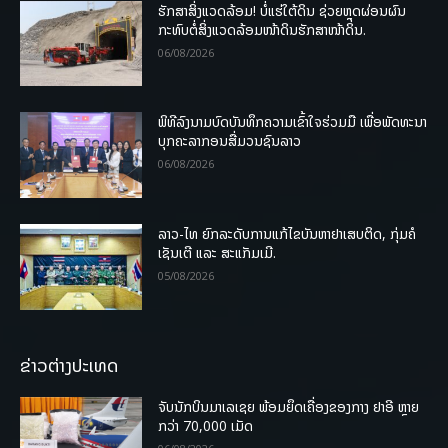
ຮັກສາສິ່ງແວດລ້ອມ! ບໍ່ແຮ່ໃຕ້ດິນ ຊ່ວຍຫຼຸດຜ່ອນຜົນ
ກະທົບຕໍ່ສິ່ງແວດລ້ອມໜ້າດິນຮັກສາໜ້າດິນ.
06/08/2026
ພິທີລົງນາມບົດບັນທຶກຄວາມເຂົ້າໃຈຮ່ວມມື ເພື່ອພັດທະນາ
ບຸກຄະລາກອນສື່ມວນຊົນລາວ
06/08/2026
ລາວ-ໄທ ຍົກລະດັບການແກ້ໄຂບັນຫາຢາເສບຕິດ, ກຸ່ມຄໍ
ເຊັນເຕີ ແລະ ສະແກັມເມີ.
05/08/2026
ຂ່າວຕ່າງປະເທດ
ຈັບນັກບິນມາເລເຊຍ ພ້ອມຍຶດເຄື່ອງຂອງກາງ ຢາອີ ຫຼາຍ
ກວ່າ 70,000 ເມັດ