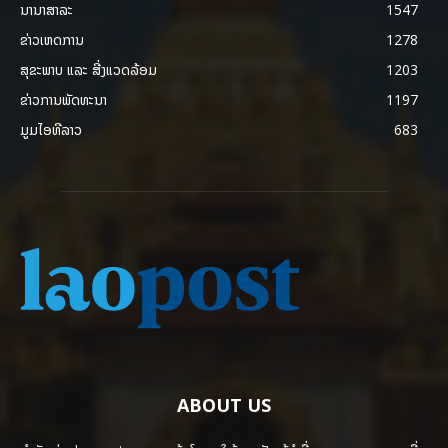
ນານາສາລະ
1547
ຂ່າວເຫດການ
1278
ສຸຂະພາບ ແລະ ສີ່ງແວດລ້ອມ
1203
ຂ່າວການພັດທະນາ
1197
ມູມໄອທີລາວ
683
ABOUT US