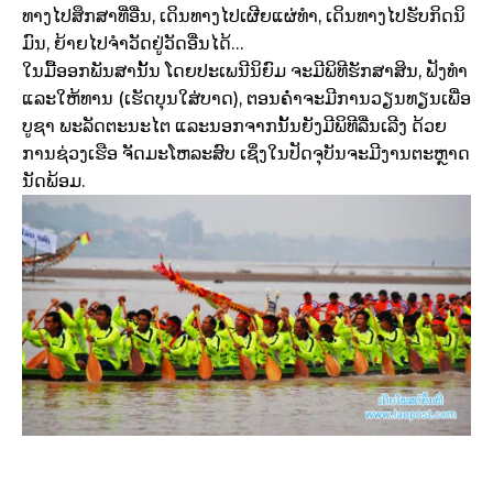
ທາງໄປສຶກສາທີ່ອື່ນ, ເດິນທາງໄປເຜີຍແຜ່ທຳ, ເດິນທາງໄປຮັບກິດນິ
ມົນ, ຍ້າຍໄປຈຳວັດຢູ່ວັດອື່ນໄດ້…
ໃນມື້ອອກພັນສານັ້ນ ໂດຍປະເພນີນິຍົມ ຈະມີພິທີຮັກສາສິນ, ຟັງທຳ
ແລະໃຫ້ທານ (ເຮັດບຸນໃສ່ບາດ), ຕອນຄ່ຳຈະມີການວຽນທຽນເພື່ອ
ບູຊາ ພະລັດຕະນະໄຕ ແລະນອກຈາກນັ້ນຍັງມີພິທີລື່ນເລີງ ດ້ວຍ
ການຊ່ວງເຮືອ ຈັດມະໂຫລະສົບ ເຊິ່ງໃນປັດຈຸບັນຈະມີງານຕະຫຼາດ
ນັດພ້ອມ.