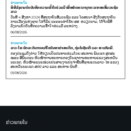
ຂ່າວພາຍ​ໃນ
ພິທີລົງນາມບົດບັນທຶກຄວາມເຂົ້າໃຈຮ່ວມມື ເພື່ອພັດທະນາບຸກຄະລາກອນສື່ມວນຊົນ
ລາວ
ວັນທີ 4 ສິງຫາ 2026 ທີ່ສະຖາບັນສື່ມວນຊົນ ແລະ ໂຄສະນາ ສັງກັດສະຖາບັນ
ການເມືອງແຫ່ງຊາດ ໂຮ່ຈິມິນ ນະຄອນຮ່າໂນ້ຍ ສສ. ຫວຽດນາມ, ໄດ້ຈັດພິທີ
ລົງນາມບົດບັນທຶກຄວາມເຂົ້າໃຈຮ່ວມມື ລະຫວ່າງ...
06/08/2026
ຂ່າວພາຍ​ໃນ
ລາວ-ໄທ ຍົກລະດັບການແກ້ໄຂບັນຫາຢາເສບຕິດ, ກຸ່ມຄໍເຊັນເຕີ ແລະ ສະແກັມເມີ.
ກອງປະຊຸມດັ່ງກ່າວ ໃຫ້ກຽດເປັນປະທານຮ່ວມໂດຍ ສະຫາຍ ພັນເອກ ສຸກສະ
ໝອນ ສີພັນດອນ ຫົວໜ້າການທະຫານກອງບັນຊາການທະຫານແຂວງສະຫວັນ
ນະເຂດ, ຫົວໜ້າຄະນະໜ່ວຍປະສານງານປະຈຳພື້ນທີ່ຊາຍແດນລາວ-ໄທ ແຂວງ
ສະຫວັນນະເຂດ ສປປ ລາວ ແລະ ສະຫາຍ ພົນຕີ...
05/08/2026
ຂ່າວພາຍໃນ