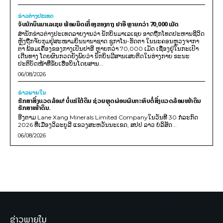
ຂ່າວຕ່າງປະເທດ
ຈັບນັກບິນມາເລເຊຍ ພ້ອມຍຶດເຄື່ອງຂອງກາງ ຢາອີ ຫຼາຍກວ່າ 70,000 ເມັດ
ສຳນັກຂ່າວຕ່າງປະເທດລາຍງານວ່າ ນັກບິນມາເລເຊຍ ອາດຖືກໂທດປະຫານຊີວິດ
ຫຼັງຖືກຈັບກຸມຢູ່ສະໜາມບິນນານາຊາດ ຊູກາໂນ-ຮັດຕາ ໃນນະຄອນຫຼວງຈາກາ
ຕາ ພ້ອມເຄື່ອງຂອງກາງເປັນຢາອີ ຫຼາຍກວ່າ 70,000 ເມັດ ເຊື່ອງຢູ່ໃນກະເປົາ
ເດີນທາງ ໂດຍຜົນກວດຍັງພົບວ່າ ນັກບິນມີສານເສບຕິດໃນຮ່າງກາຍ ຂະນະ
ປະຕິບັດໜ້າທີ່ຂັບເຮືອບິນໂດຍສານ...
06/08/2026
ຂ່າວພາຍ​ໃນ
ຮັກສາສິ່ງແວດລ້ອມ! ບໍ່ແຮ່ໃຕ້ດິນ ຊ່ວຍຫຼຸດຜ່ອນຜົນກະທົບຕໍ່ສິ່ງແວດລ້ອມໜ້າດິນ
ຮັກສາໜ້າດິນ.
ອີງຕາມ Lane Xang Minerals Limited Companyໃນວັນທີ 30 ກໍລະກົດ
2026 ທີ່ເມືອງວິລະບູລີ ແຂວງສະຫວັນນະເຂດ, ສປປ ລາວ ບໍລິສັດ...
06/08/2026
ຂ່າວພາຍໃນ