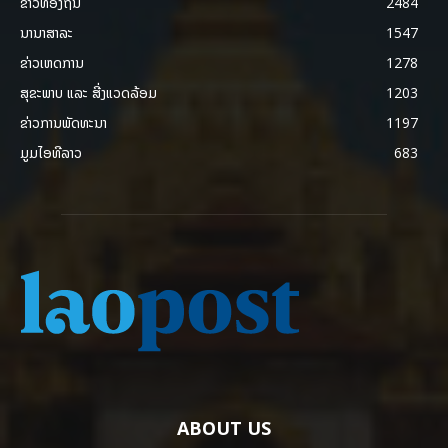
ຂ່າວທ້ອງຖິ່ນ
2484
ນານາສາລະ
1547
ຂ່າວເຫດການ
1278
ສຸຂະພາບ ແລະ ສີ່ງແວດລ້ອມ
1203
ຂ່າວການພັດທະນາ
1197
ມູມໄອທີລາວ
683
ABOUT US