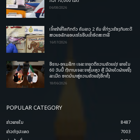
ກວ່າ 70,000 ເມັດ
06/08/2026
ເຈົ້າໜ້າທີ່ໄທກັກຕົວ ຄົນລາວ 2 ຄົນ ທີ່ກ່ຽວຂ້ອງກັບຄະດີ
ສາວແອລັກລອບເຮໂຣອີນເຂົ້າອົດສະຕາລີ
16/07/2026
ອີຣານ-ອາເມລິກາ ເຈລະຈາຍຸດຕິຄວາມຂັດແຍ່ງ! ພາຍໃນ
60 ວັນນີ້ ຖ້າການເຈລະຈາຫຼົ້ມເຫຼວ ຫຼື ມີຝ່າຍໃດຝ່າຍໜຶ່ງ
ລະເມີດ ອາດນໍາມາສູ່ຄວາມຂັດແຍ້ງອີກຄັ້ງ
18/06/2026
POPULAR CATEGORY
ຂ່າວພາຍ​ໃນ
8487
ຂ່າວຕ່າງປະເທດ
7003