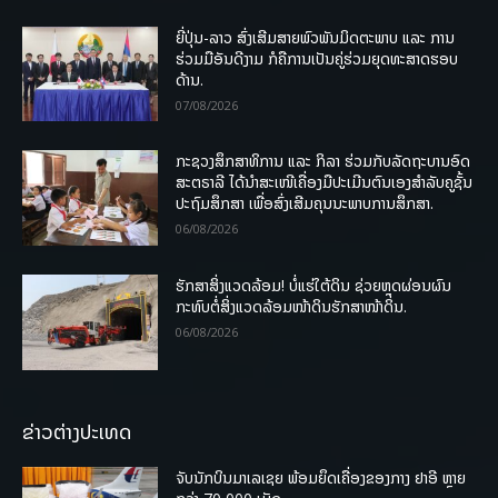
ຍີ່ປຸ່ນ-ລາວ ສົ່ງເສີມສາຍພົວພັນມິດຕະພາບ ແລະ ການ
ຮ່ວມມືອັນດີງາມ ກໍຄືການເປັນຄູ່ຮ່ວມຍຸດທະສາດຮອບ
ດ້ານ.
07/08/2026
ກະຊວງສຶກສາທິການ ແລະ ກິລາ ຮ່ວມກັບລັດຖະບານອົດ
ສະຕຣາລີ ໄດ້ນຳສະເໜີເຄື່ອງມືປະເມີນຕົນເອງສຳລັບຄູຊັ້ນ
ປະຖົມສຶກສາ ເພື່ອສົ່ງເສີມຄຸນນະພາບການສຶກສາ.
06/08/2026
ຮັກສາສິ່ງແວດລ້ອມ! ບໍ່ແຮ່ໃຕ້ດິນ ຊ່ວຍຫຼຸດຜ່ອນຜົນ
ກະທົບຕໍ່ສິ່ງແວດລ້ອມໜ້າດິນຮັກສາໜ້າດິນ.
06/08/2026
ຂ່າວຕ່າງປະເທດ
ຈັບນັກບິນມາເລເຊຍ ພ້ອມຍຶດເຄື່ອງຂອງກາງ ຢາອີ ຫຼາຍ