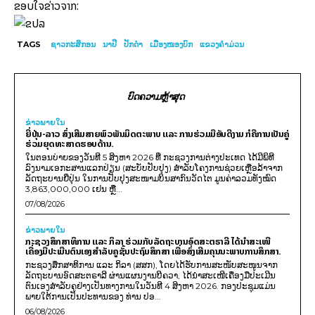
ຂອບໃຈຂ່າວຈາກ:
TAGS
ຊາວກະສິກອນ
ນາປີ
ປັກດຳ
ເມືອງໜອງບົກ
ແຂວງຄຳມ່ວນ
ບົດຄວາມຫຼ້າສຸດ
ຂ່າວພາຍ​ໃນ
ຍີ່ປຸ່ນ-ລາວ ສົ່ງເສີມສາຍພົວພັນມິດຕະພາບ ແລະ ການຮ່ວມມືອັນດີງາມ ກໍຄືການເປັນຄູ່
ຮ່ວມຍຸດທະສາດຮອບດ້ານ.
ໃນຕອນບ່າຍຂອງວັນທີ 5 ສິງຫາ 2026 ທີ່ ກະຊວງການຕ່າງປະເທດ ໄດ້ມີພິທີ
ລົງນາມເອກະສານແລກປ່ຽນ (ສະບັບປັບປຸງ) ສໍາລັບໂຄງການຊ່ວຍເຫຼືອລ້າຈາກ
ລັດຖະບານຍີ່ປຸ່ນ ໃນການປັບປຸງສະໜາມບິນສາກົນວັດໄຕ ມູນຄ່າລວມທັງໝົດ
3,863,000,000 ເຢນ ຫຼື...
07/08/2026
ຂ່າວພາຍ​ໃນ
ກະຊວງສຶກສາທິການ ແລະ ກິລາ ຮ່ວມກັບລັດຖະບານອົດສະຕຣາລີ ໄດ້ນຳສະເໜີ
ເຄື່ອງມືປະເມີນຕົນເອງສຳລັບຄູຊັ້ນປະຖົມສຶກສາ ເພື່ອສົ່ງເສີມຄຸນນະພາບການສຶກສາ.
ກະຊວງສຶກສາທິການ ແລະ ກິລາ (ສສກ), ໂດຍໄດ້ຮັບການສະໜັບສະໜູນຈາກ
ລັດຖະບານອົດສະຕຣາລີ ຜ່ານແຜນງານບີຄວາ, ໄດ້ນຳສະເໜີເຄື່ອງມືປະເມີນ
ຕົນເອງສຳລັບຄູຢ່າງເປັນທາງການໃນວັນທີ 4 ສິງຫາ 2026. ກອງປະຊຸມແມ່ນ
ພາຍໃຕ້ການເປັນປະທານຂອງ ທ່ານ ປອ...
06/08/2026