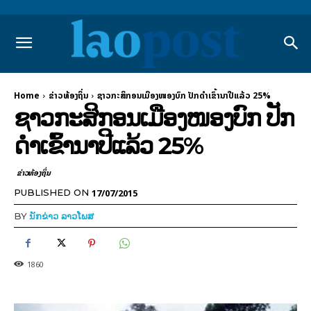
Home
ຂ່າວທ້ອງຖິ່ນ
ຊາວກະສິກອນເມືອງໜອງບົກ ປັກດໍາເຂົ້ານາປີແລ້ວ 25%
ຊາວກະສິກອນເມືອງໜອງບົກ ປັກ
ດໍາເຂົ້ານາປີແລ້ວ 25%
ຂ່າວທ້ອງຖິ່ນ
17/07/2015
PUBLISHED ON
BY
ນັກຂ່າວ ລາວໂພສ
1860