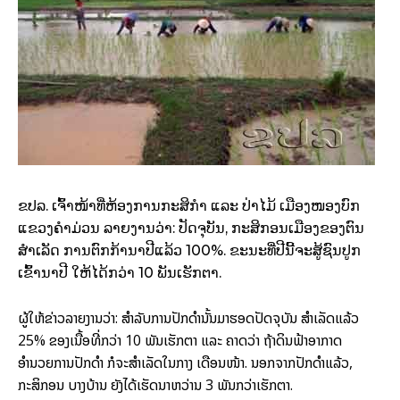
ຂປລ
. ເຈົ້າໜ້າທີ່ຫ້ອງການກະສິກຳ ແລະ ປ່າໄມ້ ເມືອງໜອງບົກ
ແຂວງຄຳມ່ວນ ລາຍງານວ່າ: ປັດຈຸບັນ, ກະສິກອນເມືອງຂອງຕົນ
ສຳເລັດ ການຕົກກ້ານາປີແລ້ວ 100%. ຂະນະທີ່ປີນີ້ຈະສູ້ຊົນປູກ
ເຂົ້ານາປີ ໃຫ້ໄດ້ກວ່າ 10 ພັນເຮັກຕາ.
ຜູ້ໃຫ້ຂ່າວລາຍງານວ່າ: ສຳລັບການປັກດຳນັ້ນມາຮອດປັດຈຸບັນ ສຳເລັດແລ້ວ
25% ຂອງເນື້ອທີ່ກວ່າ 10 ພັນເຮັກຕາ ແລະ ຄາດວ່າ ຖ້າດິນຟ້າອາກາດ
ອຳນວຍການປັກດຳ ກໍຈະສຳເລັດໃນກາງ ເດືອນໜ້າ. ນອກຈາກປັກດຳແລ້ວ,
ກະສິກອນ ບາງບ້ານ ຍັງໄດ້ເຮັດນາຫວ່ານ 3 ພັນກວ່າເຮັກຕາ.