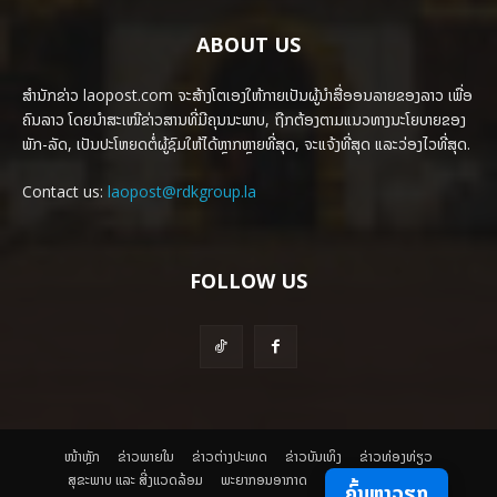
ABOUT US
ສຳນັກຂ່າວ laopost.com ຈະສ້າງໂຕເອງໃຫ້ກາຍເປັນຜູ້ນຳສື່ອອນລາຍຂອງລາວ ເພື່ອ
ຄົນລາວ ໂດຍນຳສະເໜີຂ່າວສານທີ່ມີຄຸນນະພາບ, ຖືກຕ້ອງຕາມແນວທາງນະໂຍບາຍຂອງ
ພັກ-ລັດ, ເປັນປະໂຫຍດຕໍ່ຜູ້ຊົມໃຫ້ໄດ້ຫຼາກຫຼາຍທີ່ສຸດ, ຈະແຈ້ງທີ່ສຸດ ແລະວ່ອງໄວທີ່ສຸດ.
Contact us:
laopost@rdkgroup.la
FOLLOW US
ໜ້າຫຼັກ
ຂ່າວພາຍ​ໃນ
ຂ່າວຕ່າງປະເທດ
​ຂ່າວບັນເທິງ
​ຂ່າວທ່ອງທ່ຽວ
ສຸຂະພາບ ແລະ ສີ່ງແວດລ້ອມ
ພະຍາກອນອາກາດ
ຄົ້ນຫາວຽກ