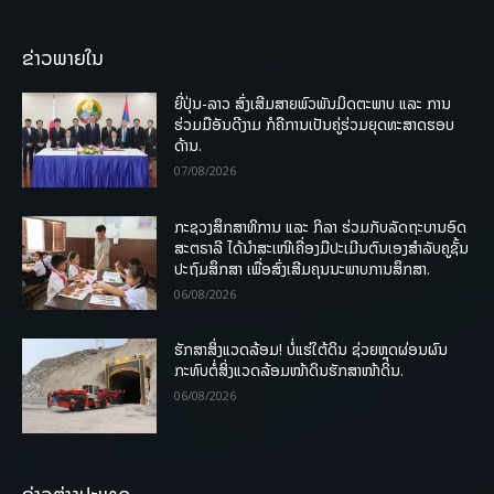
ຂ່າວພາຍໃນ
ຍີ່ປຸ່ນ-ລາວ ສົ່ງເສີມສາຍພົວພັນມິດຕະພາບ ແລະ ການ
ຮ່ວມມືອັນດີງາມ ກໍຄືການເປັນຄູ່ຮ່ວມຍຸດທະສາດຮອບ
ດ້ານ.
07/08/2026
ກະຊວງສຶກສາທິການ ແລະ ກິລາ ຮ່ວມກັບລັດຖະບານອົດ
ສະຕຣາລີ ໄດ້ນຳສະເໜີເຄື່ອງມືປະເມີນຕົນເອງສຳລັບຄູຊັ້ນ
ປະຖົມສຶກສາ ເພື່ອສົ່ງເສີມຄຸນນະພາບການສຶກສາ.
06/08/2026
ຮັກສາສິ່ງແວດລ້ອມ! ບໍ່ແຮ່ໃຕ້ດິນ ຊ່ວຍຫຼຸດຜ່ອນຜົນ
ກະທົບຕໍ່ສິ່ງແວດລ້ອມໜ້າດິນຮັກສາໜ້າດິນ.
06/08/2026
ຂ່າວຕ່າງປະເທດ