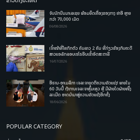
ຈັບນັກບິນມາເລເຊຍ ພ້ອມຍຶດເຄື່ອງຂອງກາງ ຢາອີ ຫຼາຍ
ກວ່າ 70,000 ເມັດ
06/08/2026
ເຈົ້າໜ້າທີ່ໄທກັກຕົວ ຄົນລາວ 2 ຄົນ ທີ່ກ່ຽວຂ້ອງກັບຄະດີ
ສາວແອລັກລອບເຮໂຣອີນເຂົ້າອົດສະຕາລີ
16/07/2026
ອີຣານ-ອາເມລິກາ ເຈລະຈາຍຸດຕິຄວາມຂັດແຍ່ງ! ພາຍໃນ
60 ວັນນີ້ ຖ້າການເຈລະຈາຫຼົ້ມເຫຼວ ຫຼື ມີຝ່າຍໃດຝ່າຍໜຶ່ງ
ລະເມີດ ອາດນໍາມາສູ່ຄວາມຂັດແຍ້ງອີກຄັ້ງ
18/06/2026
POPULAR CATEGORY