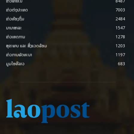
ຂ່າວພາຍ​ໃນ
8487
ຂ່າວຕ່າງປະເທດ
7003
ຂ່າວທ້ອງຖິ່ນ
2484
ນານາສາລະ
1547
ຂ່າວເຫດການ
1278
ສຸຂະພາບ ແລະ ສີ່ງແວດລ້ອມ
1203
ຂ່າວການພັດທະນາ
1197
ມູມໄອທີລາວ
683