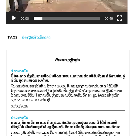
e
r
00:00
00:49
TAGS
ຢ່າຮຽນເຮັດເດັດຂາດ!
ບົດຄວາມຫຼ້າສຸດ
ຂ່າວພາຍ​ໃນ
ຍີ່ປຸ່ນ-ລາວ ສົ່ງເສີມສາຍພົວພັນມິດຕະພາບ ແລະ ການຮ່ວມມືອັນດີງາມ ກໍຄືການເປັນຄູ່
ຮ່ວມຍຸດທະສາດຮອບດ້ານ.
ໃນຕອນບ່າຍຂອງວັນທີ 5 ສິງຫາ 2026 ທີ່ ກະຊວງການຕ່າງປະເທດ ໄດ້ມີພິທີ
ລົງນາມເອກະສານແລກປ່ຽນ (ສະບັບປັບປຸງ) ສໍາລັບໂຄງການຊ່ວຍເຫຼືອລ້າຈາກ
ລັດຖະບານຍີ່ປຸ່ນ ໃນການປັບປຸງສະໜາມບິນສາກົນວັດໄຕ ມູນຄ່າລວມທັງໝົດ
3,863,000,000 ເຢນ ຫຼື...
07/08/2026
ຂ່າວພາຍ​ໃນ
ກະຊວງສຶກສາທິການ ແລະ ກິລາ ຮ່ວມກັບລັດຖະບານອົດສະຕຣາລີ ໄດ້ນຳສະເໜີ
ເຄື່ອງມືປະເມີນຕົນເອງສຳລັບຄູຊັ້ນປະຖົມສຶກສາ ເພື່ອສົ່ງເສີມຄຸນນະພາບການສຶກສາ.
ກະຊວງສຶກສາທິການ ແລະ ກິລາ (ສສກ), ໂດຍໄດ້ຮັບການສະໜັບສະໜູນຈາກ