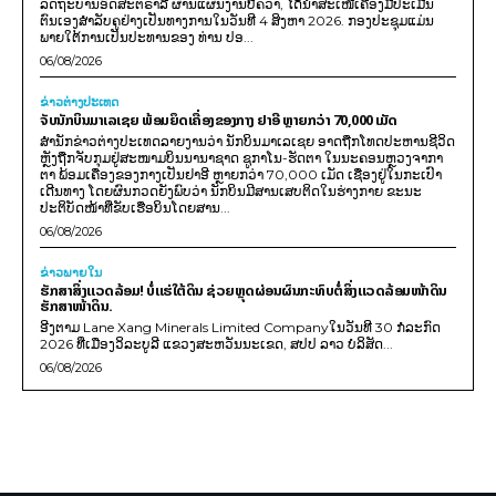
ລັດຖະບານອົດສະຕຣາລີ ຜ່ານແຜນງານບີຄວາ, ໄດ້ນຳສະເໜີເຄື່ອງມືປະເມີນ
ຕົນເອງສຳລັບຄູຢ່າງເປັນທາງການໃນວັນທີ 4 ສິງຫາ 2026. ກອງປະຊຸມແມ່ນ
ພາຍໃຕ້ການເປັນປະທານຂອງ ທ່ານ ປອ...
06/08/2026
ຂ່າວຕ່າງປະເທດ
ຈັບນັກບິນມາເລເຊຍ ພ້ອມຍຶດເຄື່ອງຂອງກາງ ຢາອີ ຫຼາຍກວ່າ 70,000 ເມັດ
ສຳນັກຂ່າວຕ່າງປະເທດລາຍງານວ່າ ນັກບິນມາເລເຊຍ ອາດຖືກໂທດປະຫານຊີວິດ
ຫຼັງຖືກຈັບກຸມຢູ່ສະໜາມບິນນານາຊາດ ຊູກາໂນ-ຮັດຕາ ໃນນະຄອນຫຼວງຈາກາ
ຕາ ພ້ອມເຄື່ອງຂອງກາງເປັນຢາອີ ຫຼາຍກວ່າ 70,000 ເມັດ ເຊື່ອງຢູ່ໃນກະເປົາ
ເດີນທາງ ໂດຍຜົນກວດຍັງພົບວ່າ ນັກບິນມີສານເສບຕິດໃນຮ່າງກາຍ ຂະນະ
ປະຕິບັດໜ້າທີ່ຂັບເຮືອບິນໂດຍສານ...
06/08/2026
ຂ່າວພາຍ​ໃນ
ຮັກສາສິ່ງແວດລ້ອມ! ບໍ່ແຮ່ໃຕ້ດິນ ຊ່ວຍຫຼຸດຜ່ອນຜົນກະທົບຕໍ່ສິ່ງແວດລ້ອມໜ້າດິນ
ຮັກສາໜ້າດິນ.
ອີງຕາມ Lane Xang Minerals Limited Companyໃນວັນທີ 30 ກໍລະກົດ
2026 ທີ່ເມືອງວິລະບູລີ ແຂວງສະຫວັນນະເຂດ, ສປປ ລາວ ບໍລິສັດ...
06/08/2026