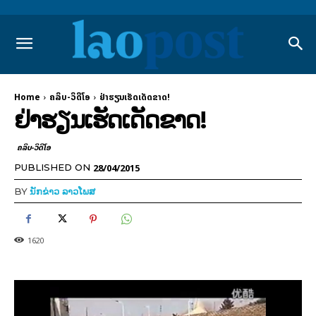
Home
ຄລິບ-ວິດີໂອ
ຢ່າຮຽນເຮັດເດັດຂາດ!
ຢ່າຮຽນເຮັດເດັດຂາດ!
ຄລິບ-ວິດີໂອ
28/04/2015
PUBLISHED ON
BY
ນັກຂ່າວ ລາວໂພສ
1620