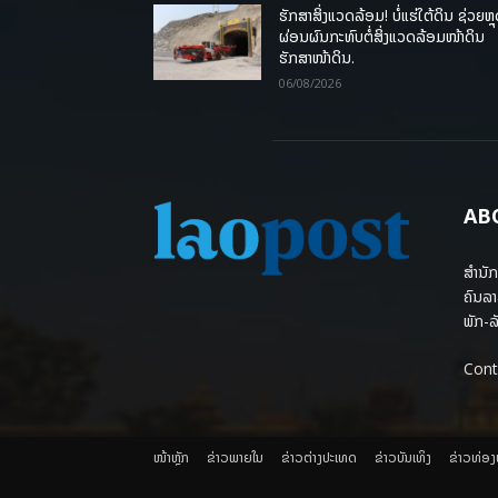
ຮັກສາສິ່ງແວດລ້ອມ! ບໍ່ແຮ່ໃຕ້ດິນ ຊ່ວຍຫຼ
ຜ່ອນຜົນກະທົບຕໍ່ສິ່ງແວດລ້ອມໜ້າດິນ
ຮັກສາໜ້າດິນ.
06/08/2026
AB
ສຳນັກ
ຄົນລາ
ພັກ-ລັ
Cont
ໜ້າຫຼັກ
ຂ່າວພາຍ​ໃນ
ຂ່າວຕ່າງປະເທດ
​ຂ່າວບັນເທິງ
​ຂ່າວທ່ອ