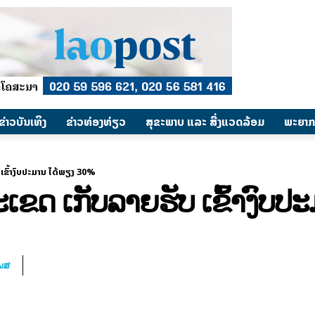
​ຂ່າວບັນເທິງ
​ຂ່າວທ່ອງທ່ຽວ
ສຸຂະພາບ ແລະ ສີ່ງແວດລ້ອມ
ພະຍາກ
ເຂົ້າງົບປະມານ ໄດ້ພຽງ 30%
ເຂດ ເກັບລາຍຮັບ ເຂົ້າງົບ
ໂພສ