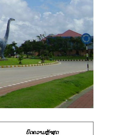
ບົດຄວາມຫຼ້າສຸດ