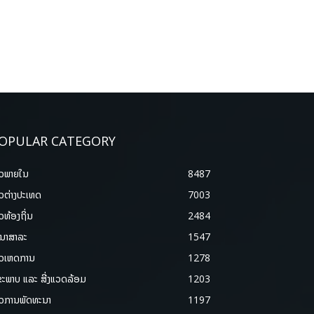
OPULAR CATEGORY
າວພາຍ​ໃນ
8487
າວຕ່າງປະເທດ
7003
າວທ້ອງຖິ່ນ
2484
ນາສາລະ
1547
າວເຫດການ
1278
ຂະພາບ ແລະ ສີ່ງແວດລ້ອມ
1203
າວການພັດທະນາ
1197