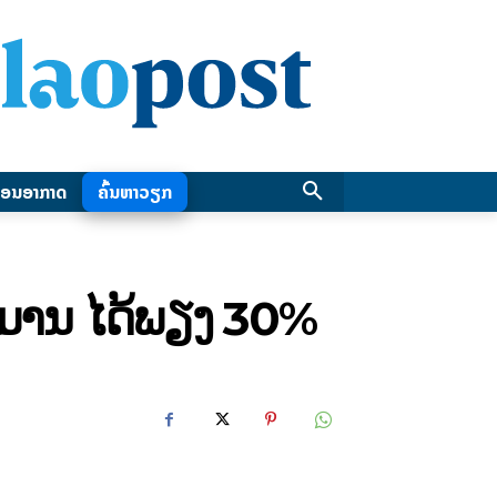
ອນອາກາດ
ຄົ້ນຫາວຽກ
ປະມານ ໄດ້ພຽງ 30%