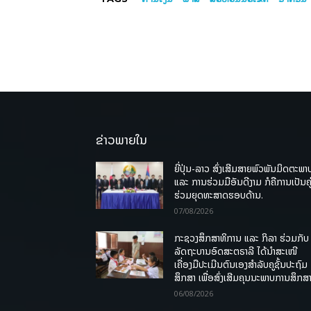
ຂ່າວພາຍໃນ
ຍີ່ປຸ່ນ-ລາວ ສົ່ງເສີມສາຍພົວພັນມິດຕະພາ
ແລະ ການຮ່ວມມືອັນດີງາມ ກໍຄືການເປັນຄູ
ຮ່ວມຍຸດທະສາດຮອບດ້ານ.
07/08/2026
ກະຊວງສຶກສາທິການ ແລະ ກິລາ ຮ່ວມກັບ
ລັດຖະບານອົດສະຕຣາລີ ໄດ້ນຳສະເໜີ
ເຄື່ອງມືປະເມີນຕົນເອງສຳລັບຄູຊັ້ນປະຖົມ
ສຶກສາ ເພື່ອສົ່ງເສີມຄຸນນະພາບການສຶກສາ
06/08/2026