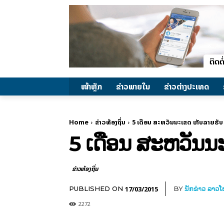
ໜ້າຫຼັກ
ຂ່າວພາຍ​ໃນ
ຂ່າວຕ່າງປະເທດ
Home
ຂ່າວທ້ອງຖິ່ນ
5 ເດືອນ ສະຫວັນນະເຂດ ເກັບລາຍຮັບ 
5 ເດືອນ ສະຫວັນນະ
ຂ່າວທ້ອງຖິ່ນ
17/03/2015
PUBLISHED ON
BY
ນັກຂ່າວ ລາວ
2272