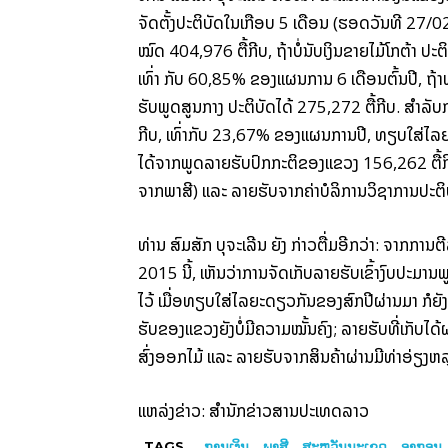
ຈັດ​ຕັ້ງ​ປະຕິບັດ​ໃນ​ເກືອບ 5 ​ເດືອນ (ຮອດ​ວັນ​ທີ 27/0
ໝົດ 404,976 ຕື້​ກີບ, ຖ້າ​ບໍ່​ນັບ​ເງິນ​ຂາຍ​ໄມ້​ໂກ​ຕ້າ
ປະຕິ
ເທົ່າ ​ກັບ 60,85% ຂອງ​ແຜນການ 6 ​ເດືອນ​ຕົ້ນ​ປີ, ​ຖ້າ​ທ
ຮັບ​ພູດ​ສູນ​ກາງ ປະຕິບັດ​ໄດ້ 275,272 ຕື້​ກີບ. ສຳລັບ​
ກີບ, ​ເທົ່າ​ກັບ 23,67% ຂອງ​ແຜນການ​ປີ, ທຽ​ບ​ໃສ່​ໄລຍະ​
ໄດ້​ຈາກພູດ​ລາຍ​ຮັບ​ປົກກະຕິ​ຂອງ​ແຂວງ 156,262 ຕື້​ກີ
ຈາກພາສີ) ​ແລະ
ລາຍ​ຮັບ​ຈາກ​ຄ່າ​ບໍລິການ​ວິຊາ​ການ​ປະຕິ
ທ່ານ​ ສົມ​ສັກ
ບຸ​ຈະ​ເລີ​ນ
ຍັງ ​ກ່າວ​ຕື່ມ​ອີກ​ວ່າ: ຈາກ​ກາ
2015 ນີ້, ​ເຫັນ​ວ່າການຈັດ​ເກັບ​ລາຍ​ຮັບ​ເຂົ້າງ​ົບປະມານພ
ໄວ້ ​ເມື່ອ​ທຽບ​ໃສ່​ໄລຍະ​ດຽວ​ກັນ​ຂອງ​ສົກ​ປີຜ່ານມາ
ກໍຍັ
ຮັບຂອງ​ແຂວງ​ຍັງ​ບໍ່​ມີ​ຄວາມ​ໝັ້ນຄົງ; ລາຍ​ຮັບ​ທີ່​ເກັບ​ໄດ້​
ສົ່ງ​ອອກ​ໄມ້ ​ແລະ
ລາຍ​ຮັບ​ຈາກ​ສິນຄ້າ​ຜ່ານ​ມີ​ທ່າ​ອ່ຽງຫ
ແຫລ່ງ​ຂ່າວ: ສຳ​ນັກ​ຂ່າວ​ສານ​ປະ​ເທດ​ລາວ
TAGS
ການ​ເງິນ
ພາ​ສີ
ສະ​ຫວັນ​ນະ​ເຂດ
ອາ​ກອນ