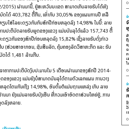
0
2/2015) ຜ່ານ​ມາ​ນີ້, ຢູ່​ສະຫວັນ​ນະ​ເຂດ
ສາມາດ​ເກັບ​ລາຍ​ຮັບ​​ໄດ້​ທັງ​
ບັດ​ໄດ້ 403,782 ຕື້​ກີບ, ​ເທົ່າ​ກັບ 30,05% ຂອງ​ແຜນການ​ປີ
ຫລື
ຂ
ຈ
ຽບ​ໃສ່​ໄລຍະ​ດຽວ​ກັນ​ກັບ​ສົກ​ປີ​ກ່ອນ​​​ຫລຸດ​ລົງ 14,98% ​ໃນ​ນີ້: ລາຍ​
ຫ
ການ​ປະຕິບັດ​ລາຍ​ຮັບ​ພູດ​ຂອງ​ແຂວງ ​ແມ່ນ​ບັນລຸ​ໄດ້​ແລ້ວ 157,743 ຕື້​
ສ
ດຽວ​ກັນ​ຂອງ​ສົກ​ປີ​ກ່ອນ​ຫລຸດ​ລົງ 15,82% ​ເຊິ່ງ​ລາຍ​ຮັບ​ດັ່ງກ່າວ​
ຖ
ຊ
ບ (ສ່ວຍ​ສາ​ອາກອນ, ຊັບ​ສິນ​ລັດ, ຄຸ້ມ​ຄອງ​ລັດ​ວິ​ສາ​ຫະກິດ
ແລະ ຮັບ​
ຂ
ກ
ບັດ​ໄດ້ 1,481 ລ້ານ​ກີບ. ​
ເ
ໂ
ນ​ຕີ​ລາຄາ​ການ​ປະຕິບັດ​ງົບປະມານ​ໃນ 5 ​ເດືອນຜ່ານ​ມາ​ຂ​ອງສົກ​ປີ 2014-
0
ູດ​ຂອງ​ແຂວງ ​ແມ່ນ​ຍັງ​ບໍ່​ສາມາດ​ບັນລຸ​ໄດ້​ຕາມ​ຕົວ​ເລກ​ແຜນ
ການ​ວາງ​
ຂ
ງ​ຫລຸດ​ໂຕນ​ກັນ​ເຖິງ 14,98%, ອັນ​ຕົ້ນຕໍ​​ແມ່ນ​ຖານ​​ແຫລ່ງ​ ​ເກັບ
ລາຍ​
ຮ
ຜ່ານ​ມາ
ຍັງ​ແມ່ນ​ລາຍ​ຮັບ​ບັງ​ເອີນ
ທີ່​ກວມ​ເອົາ​ອັດຕາ​ສ່ວນ​ໃຫຍ່​ຢູ່, ການ​
ກ
ລຸດ​ລົງ​ຫລາຍ.
ອ
ວ
ເ
0
ເກັບ​ລາຍ​ຮັບ