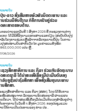
່າວພາຍ​ໃນ
ີ່ປຸ່ນ-ລາວ ສົ່ງເສີມສາຍພົວພັນມິດຕະພາບ ແລະ
ານຮ່ວມມືອັນດີງາມ ກໍຄືການເປັນຄູ່ຮ່ວມ
ຸດທະສາດຮອບດ້ານ.
ນຕອນບ່າຍຂອງວັນທີ 5 ສິງຫາ 2026 ທີ່ ກະຊວງການຕ່າງ
ະເທດ ໄດ້ມີພິທີລົງນາມເອກະສານແລກປ່ຽນ (ສະບັບປັບປຸງ)
ໍາລັບໂຄງການຊ່ວຍເຫຼືອລ້າຈາກລັດຖະບານຍີ່ປຸ່ນ ໃນການ
ັບປຸງສະໜາມບິນສາກົນວັດໄຕ ມູນຄ່າລວມທັງໝົດ
,863,000,000 ເຢນ ຫຼື...
7/08/2026
່າວພາຍ​ໃນ
ະຊວງສຶກສາທິການ ແລະ ກິລາ ຮ່ວມກັບລັດຖະບານ
ົດສະຕຣາລີ ໄດ້ນຳສະເໜີເຄື່ອງມືປະເມີນຕົນເອງ
ຳລັບຄູຊັ້ນປະຖົມສຶກສາ ເພື່ອສົ່ງເສີມຄຸນນະພາບ
ານສຶກສາ.
ະຊວງສຶກສາທິການ ແລະ ກິລາ (ສສກ), ໂດຍໄດ້ຮັບການ
ະໜັບສະໜູນຈາກ ລັດຖະບານອົດສະຕຣາລີ ຜ່ານແຜນ
ານບີຄວາ, ໄດ້ນຳສະເໜີເຄື່ອງມືປະເມີນຕົນເອງສຳລັບຄູຢ່າງ
ປັນທາງການໃນວັນທີ 4 ສິງຫາ 2026. ກອງປະຊຸມແມ່ນ
າຍໃຕ້ການເປັນປະທານຂອງ ທ່ານ ປອ...