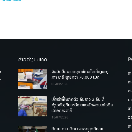
ຂ່າວຕ່າງປະເທດ
P
ບ
ຈັບນັກບິນມາເລເຊຍ ພ້ອມຍຶດເຄື່ອງຂອງ
ຂ່
່
ກາງ ຢາອີ ຫຼາຍກວ່າ 70,000 ເມັດ
ຂ່
06/08/2026
ຂ່
ເຈົ້າໜ້າທີ່ໄທກັກຕົວ ຄົນລາວ 2 ຄົນ ທີ່
ນາ
ກ່ຽວຂ້ອງກັບຄະດີສາວແອລັກລອບເຮໂຣອີນ
ຂ່
ເຂົ້າອົດສະຕາລີ
ສຸ
.
16/07/2026
ຂ່
ອີຣານ-ອາເມລິກາ ເຈລະຈາຍຸດຕິຄວາມ