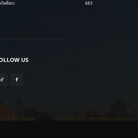
ມໄອທີລາວ
683
OLLOW US