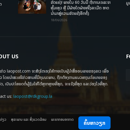
ຂັດແຍ່ງ! ພາຍໃນ 60 ວັນນີ້ ຖ້າການເຈລະຈາ
ມູ
ຸດ
ຫຼົ້ມເຫຼວ ຫຼື ມີຝ່າຍໃດຝ່າຍໜຶ່ງລະເມີດ ອາດ
ນໍາມາສູ່ຄວາມຂັດແຍ້ງອີກຄັ້ງ
18/06/2026
OUT US
F
ຂ່າວ laopost.com ຈະສ້າງໂຕເອງໃຫ້ກາຍເປັນຜູ້ນຳສື່ອອນລາຍຂອງລາວ ເພື່ອ
ວ ໂດຍນຳສະເໜີຂ່າວສານທີ່ມີຄຸນນະພາບ, ຖືກຕ້ອງຕາມແນວທາງນະໂຍບາຍຂອງ
ດ, ເປັນປະໂຫຍດຕໍ່ຜູ້ຊົມໃຫ້ໄດ້ຫຼາກຫຼາຍທີ່ສຸດ, ຈະແຈ້ງທີ່ສຸດ ແລະວ່ອງໄວທີ່ສຸດ.
act us:
laopost@rdkgroup.la
ງທ່ຽວ
ສຸຂະພາບ ແລະ ສີ່ງແວດລ້ອມ
ພະຍາກອນອາກາດ
ຄົ້ນຫາວຽກ