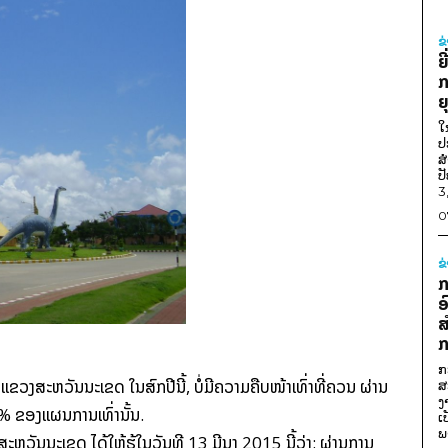
ຂ
ຍ
ກ
ຍ
ໃ
ປ
ສ
ປ
3
0
ຂ
ກ
ອ
ສ
ກ
ກ
ງ​ສະຫວັນ​ນະ​ເຂດ​​​ ໃນ​ສົກ​ປີ​ນີ້, ບໍ່​ມີ​ຄວາມ​ຄືບ​ໜ້າ​ເທົ່າ​ທີ່​ຄວນ
ຜ່ານ
ສ
ງ
% ຂອງ​ແຜນການ​ເທົ່າ​ນັ້ນ.
ເ
ພ
ງສະຫວັນນະເຂດ ​ໄດ້ໃຫ້ຮູ້​ໃນວັນ​ທີ 13 ມີນາ 2015 ນີ້ວ່າ: ຜ່ານ​ການ