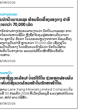
6/08/2026
່າວຕ່າງປະເທດ
ັບນັກບິນມາເລເຊຍ ພ້ອມຍຶດເຄື່ອງຂອງກາງ ຢາອີ
ຼາຍກວ່າ 70,000 ເມັດ
ຳນັກຂ່າວຕ່າງປະເທດລາຍງານວ່າ ນັກບິນມາເລເຊຍ ອາດ
ືກໂທດປະຫານຊີວິດ ຫຼັງຖືກຈັບກຸມຢູ່ສະໜາມບິນນານາ
າດ ຊູກາໂນ-ຮັດຕາ ໃນນະຄອນຫຼວງຈາກາຕາ ພ້ອມເຄື່ອງ
ອງກາງເປັນຢາອີ ຫຼາຍກວ່າ 70,000 ເມັດ ເຊື່ອງຢູ່ໃນ
ະເປົາເດີນທາງ ໂດຍຜົນກວດຍັງພົບວ່າ ນັກບິນມີສານ
ສບຕິດໃນຮ່າງກາຍ ຂະນະປະຕິບັດໜ້າທີ່ຂັບເຮືອບິນ
ດຍສານ...
6/08/2026
່າວພາຍ​ໃນ
ັກສາສິ່ງແວດລ້ອມ! ບໍ່ແຮ່ໃຕ້ດິນ ຊ່ວຍຫຼຸດຜ່ອນຜົນ
ະທົບຕໍ່ສິ່ງແວດລ້ອມໜ້າດິນຮັກສາໜ້າດິນ.
ີງຕາມ Lane Xang Minerals Limited Companyໃນ
ັນທີ 30 ກໍລະກົດ 2026 ທີ່ເມືອງວິລະບູລີ ແຂວງສະຫວັນນະ
ຂດ, ສປປ ລາວ ບໍລິສັດ...
6/08/2026