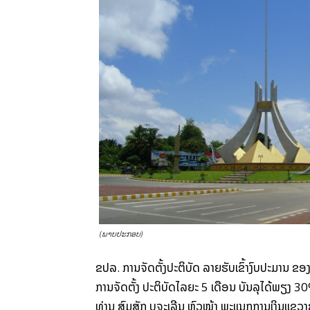
(ພາບ​ປະ​ກອບ)
ຂປລ. ​ການຈັດ​ຕັ້ງ​ປະຕິບັດ​ ລາ​ຍຮັບ​ເຂົ້າ​ງົບປະມານ ​ຂອງ​ແຂວ
ການຈັດຕັ້ງ ປະຕິບັດໄລຍະ 5 ​ເດືອນ​ ບັນລຸ​ໄດ້​ພຽງ 30
ທ່ານ
ສົມ​ສັກ
ບຸ​ຈະ​ເລີ​ນ
ຫົວໜ້າ ​ພະ​ແນ​ກການ​​ເງິນ​ແຂວ