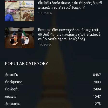
ເຈົ້າໜ້າທີ່ໄທກັກຕົວ ຄົນລາວ 2 ຄົນ ທີ່ກ່ຽວຂ້ອງກັບຄະດີ
ສາວແອລັກລອບເຮໂຣອີນເຂົ້າອົດສະຕາລີ
16/07/2026
ອີຣານ-ອາເມລິກາ ເຈລະຈາຍຸດຕິຄວາມຂັດແຍ່ງ! ພາຍໃນ
60 ວັນນີ້ ຖ້າການເຈລະຈາຫຼົ້ມເຫຼວ ຫຼື ມີຝ່າຍໃດຝ່າຍໜຶ່ງ
ລະເມີດ ອາດນໍາມາສູ່ຄວາມຂັດແຍ້ງອີກຄັ້ງ
18/06/2026
POPULAR CATEGORY
ຂ່າວພາຍ​ໃນ
8487
ຂ່າວຕ່າງປະເທດ
7003
ຂ່າວທ້ອງຖິ່ນ
2484
ນານາສາລະ
1547
ຂ່າວເຫດການ
1278