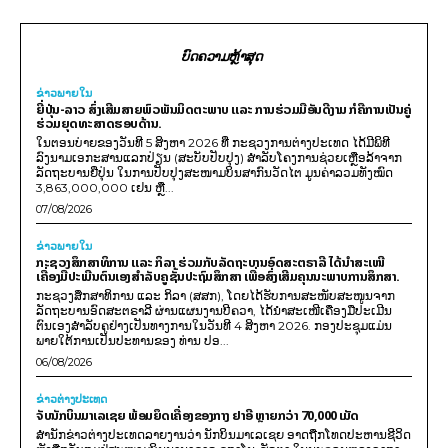
ບົດຄວາມຫຼ້າສຸດ
ຂ່າວພາຍ​ໃນ
ຍີ່ປຸ່ນ-ລາວ ສົ່ງເສີມສາຍພົວພັນມິດຕະພາບ ແລະ ການຮ່ວມມືອັນດີງາມ ກໍຄືການເປັນຄູ່
ຮ່ວມຍຸດທະສາດຮອບດ້ານ.
ໃນຕອນບ່າຍຂອງວັນທີ 5 ສິງຫາ 2026 ທີ່ ກະຊວງການຕ່າງປະເທດ ໄດ້ມີພິທີ
ລົງນາມເອກະສານແລກປ່ຽນ (ສະບັບປັບປຸງ) ສໍາລັບໂຄງການຊ່ວຍເຫຼືອລ້າຈາກ
ລັດຖະບານຍີ່ປຸ່ນ ໃນການປັບປຸງສະໜາມບິນສາກົນວັດໄຕ ມູນຄ່າລວມທັງໝົດ
3,863,000,000 ເຢນ ຫຼື...
07/08/2026
ຂ່າວພາຍ​ໃນ
ກະຊວງສຶກສາທິການ ແລະ ກິລາ ຮ່ວມກັບລັດຖະບານອົດສະຕຣາລີ ໄດ້ນຳສະເໜີ
ເຄື່ອງມືປະເມີນຕົນເອງສຳລັບຄູຊັ້ນປະຖົມສຶກສາ ເພື່ອສົ່ງເສີມຄຸນນະພາບການສຶກສາ.
ກະຊວງສຶກສາທິການ ແລະ ກິລາ (ສສກ), ໂດຍໄດ້ຮັບການສະໜັບສະໜູນຈາກ
ລັດຖະບານອົດສະຕຣາລີ ຜ່ານແຜນງານບີຄວາ, ໄດ້ນຳສະເໜີເຄື່ອງມືປະເມີນ
ຕົນເອງສຳລັບຄູຢ່າງເປັນທາງການໃນວັນທີ 4 ສິງຫາ 2026. ກອງປະຊຸມແມ່ນ
ພາຍໃຕ້ການເປັນປະທານຂອງ ທ່ານ ປອ...
06/08/2026
ຂ່າວຕ່າງປະເທດ
ຈັບນັກບິນມາເລເຊຍ ພ້ອມຍຶດເຄື່ອງຂອງກາງ ຢາອີ ຫຼາຍກວ່າ 70,000 ເມັດ
ສຳນັກຂ່າວຕ່າງປະເທດລາຍງານວ່າ ນັກບິນມາເລເຊຍ ອາດຖືກໂທດປະຫານຊີວິດ