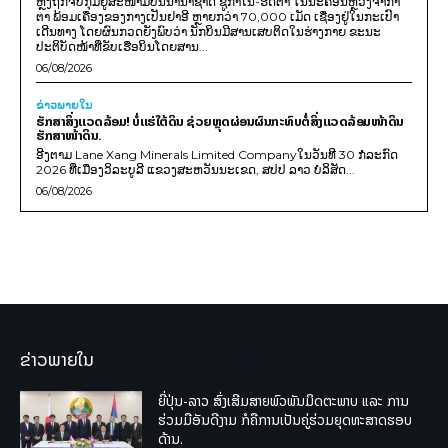
ຫຼັງຖືກຈັບກຸມຢູ່ສະໜາມບິນນານາຊາດ ຊູກາໂນ-ຮັດຕາ ໃນນະຄອນຫຼວງຈາກາ
ຕາ ພ້ອມເຄື່ອງຂອງກາງເປັນຢາອີ ຫຼາຍກວ່າ 70,000 ເມັດ ເຊື່ອງຢູ່ໃນກະເປົາ
ເດີນທາງ ໂດຍຜົນກວດຍັງພົບວ່າ ນັກບິນມີສານເສບຕິດໃນຮ່າງກາຍ ຂະນະ
ປະຕິບັດໜ້າທີ່ຂັບເຮືອບິນໂດຍສານ...
06/08/2026
ຂ່າວພາຍ​ໃນ
ຮັກສາສິ່ງແວດລ້ອມ! ບໍ່ແຮ່ໃຕ້ດິນ ຊ່ວຍຫຼຸດຜ່ອນຜົນກະທົບຕໍ່ສິ່ງແວດລ້ອມໜ້າດິນ
ຮັກສາໜ້າດິນ.
ອີງຕາມ Lane Xang Minerals Limited Companyໃນວັນທີ 30 ກໍລະກົດ
2026 ທີ່ເມືອງວິລະບູລີ ແຂວງສະຫວັນນະເຂດ, ສປປ ລາວ ບໍລິສັດ...
06/08/2026
ຂ່າວພາຍໃນ
ຍີ່ປຸ່ນ-ລາວ ສົ່ງເສີມສາຍພົວພັນມິດຕະພາບ ແລະ ການ
ຮ່ວມມືອັນດີງາມ ກໍຄືການເປັນຄູ່ຮ່ວມຍຸດທະສາດຮອບ
ດ້ານ.