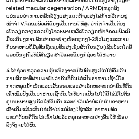
ເປັນ)ພະຍາດ​ຕາ​ເສື່ອມ​ສະພາບຫລື​ຕາບອດ​ໃນ​ຄົນ​ສູງ​ອາ​ຍຸ(age-
related macular degeneration / ARMD)ຫລຸດລົງ
ແນ່ນອນ​ວ່າ ການ​ຫລີກ​ລ້ຽງ​ແສງ​ແດດ​ກ້າ,ແສງ​ໄຟ​ກ້າຫລື​ການ​ຢູ່​
ໜ້າ​ຈໍTV,ຈໍ​ຄອມພິວເຕີ​ດົນ​ໆເປັນ​ການ​ດີ​ທີ່ສຸດວ່າຖ້າ​ຈຳ​ເປັນ​ຕ້ອງ​
ເຮັດວຽກ​ກາງ​ແດດເບິ່ງໂທລະພາບຫລື​ເຮັດວຽກ​ໜ້າ​ຈໍ​ຄອມພິວເຕີ​
ມື້​ລະ​ດົນ​ໆການ​ພັກ​ສາຍ​ຕາ​ຢ່າງ​ໜ້ອຍ​ທຸກ​ໆ1-2ຊົ່ວ​ໂມງແລະ​ການ​
ກິນ​ອາຫານ​ທີ່​ມີ​ລູ​ທີນຊີ​ແຊນ​ທີນ​ສູງເຊັ່ນຜັກ​ໃບ​ຂຽວ(ເຊັ່ນບັອກ​ໂຄ​ລີ​
ແລະອື່ນໆ)ຖົ່ວ​ທີ່​ມີ​ສີ​ຂຽວ,ສາລີ​ແລະອື່ນໆກໍ​ຊ່ວຍ​ໄດ້​ຫລາຍ
4.ໄຂ່​ຊ່ວຍຫ​ລຸດ​ຄວາມ​ຕຸ້ຍເນື່ອງ​ຈາກ​ມີ​ໂປ​ຕີນ​ສູງເຮັດໃຫ້​ອີ່ມ​ດົນ
ການສຶກສາ​ທີ່​ຜ່ານມາ​ພົບ​ວ່າຄົົນທີ່​ກິນ​ໄຂ່​ເປັນ​ອາຫານ​ເຊົ້າ​ມີ​ໂອ​
ກາດຫ​ລຸດ​ນ້ຳ​ໜັກ​ແລະ​ເສັ້ນ​ຮອບ​ແອວ​ສຳ​ເລັດ​ຫລາຍກວ່າ​ຄົົນທີ່​ກິນ​
ເຂົ້າໜົມ​ປັງ​ເປັນ​ອາຫານ​ເຊົ້າກົນ​ໄກ​ທີ່​ອາດ​ເປັນ​ໄປ​ໄດ້​ຄືໄຂ່​ມີ​ໂປ​ຕີນ​
ຄຸນນະພາບ​ສູງເຮັດໃຫ້​ອີ່ມ​ດົນແລະ​ຢ່າ​ລືມ​ວ່າບໍ່ແມ່ນ​ກິນ​ອາຫານ​
ເທົ່າ​ເດີມ​ແລ້ວ​ເສີມ​ໄຂ່​ເຂົ້າໄປແຕ່​ຕ້ອງ​ໃຊ້​ຫລັກ”ອາຫານ​ທົດ​
ແທນ”ດ້ວຍຄືກິນ​ໄຂ່​ເຂົ້າໄປແລ້ວຫ​ລຸດ​ອາຫານ​ຢ່າງ​ອື່ນ​ໃຫ້​ໜ້ອຍ​
ລົງ​ຈຶ່ງ​ຈະ​ໄດ້​ຜົນ