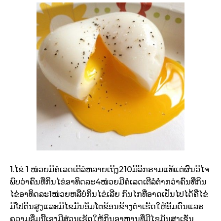
1.ໄຂ່ 1 ໜ່ວຍ​ມີ​ຄໍ​ເລດ​ເຕີ​ລໍ​ຫລາຍ​ເຖິງ210ມິ​ລິ​ກຣາມ​ແທ້ແຕ່​ຜົນ​ວິ​ໄຈ​
ພົບ​ວ່າຄົົນທີ່​ກິນ​ໄຂ່​ອາທິດ​ລະ4ໜ່ວຍ​ມີ​ຄໍ​ເລດ​ເຕີ​ລໍ​ຕ່ຳ​ກວ່າ​ຄົົນທີ່​ກິນ​
ໄຂ່​ອາທິດ​ລະ1ໜ່ວຍ​ຫລື​ບໍ່​ກິນ​ໄຂ່​ເລີຍ ກົນ​ໄກ​ທີ່​ອາດ​ເປັນ​ໄປ​ໄດ້​ຄືໄຂ່​
ມີ​ໂປ​ຕີນ​ສູງ​ແລະ​ມີ​ໄຂ​ມັນ​ອີ່ມ​ໂຕ​ຂ້ອນ​ຂ້າງ​ຕ່ຳເຮັດໃຫ້​ອີ່ມ​ດົນແລະ​
ຄວາມ​ອີ່ມ​ນີ້​ເອງ​ມີ​ສ່ວນ​ເຮັດໃຫ້​ກິນ​ອາຫານ​ທີ່​ມີ​ໄຂ​ມັນ​ສູງເຊັ່ນ