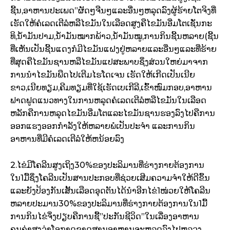
ຊີ້ນ,ອາຫານ​ປະ​ເພດ”ຜັດໆຈືນໆແລະອື່ນໆຫລຸດລົງຜູ້​ຮ້າຍ​ໂຕຈິງ​ທີ່​
ເຮັດໃຫ້​ຄໍ​ເລດ​ເຕີ​ລໍ​ຫລື​ໄຂ​ມັນ​ໃນ​ເລືອດ​ສູງ​ຄືໄຂ​ມັນ​ອີ່ມ​ໂຕເຊັ່ນກະ​
ທິ,ນ້ຳ​ມັນ​ປາມ,ນ້ຳ​ມັນ​ໝາກ​ພ້າວ,ນ້ຳ​ມັນ​ໝູ,ການ​ກິນ​ຊີ້ນ​ຫລາຍ​(ຊີ້ນ
ທີ່​ເຫັນ​ເປັນ​ຊີ້ນ​ແດງ​ກໍ​ມີ​ໄຂ​ມັນ​ແຝງ​ຢູ່​ຫລາຍແລະອື່ນໆແລະ​ທີ່​ຮ້າຍ​
ທີ່ສຸດ​ຄືໄຂ​ມັນ​ຊານ​ຫລື​ໄຂ​ມັນ​ແປ​ສະພາບຊຶ່ງ​ສ່ວນ​ໃຫຍ່​ມາ​ຈາກ​
ການ​ນຳ​ໄຂ​ມັນ​ພືດ​ໄປ​ເຕີມ​ໄຮ​ໂດເຈນ ເຮັດໃຫ້​ເກີດ​ເປັນ​ເນີຍ​
ຂາວ,ເນີຍ​ທຽມ,ຄີມ​ທຽມທີ່​ໃຊ້​ເຮັດ​ເບ​ເກີ​ລີ,ເຂົ້າໜົມ​​ກອບ,ອາຫານ​
ຟາດ​ຟູດແນວ​ທາງ​ໃນ​ການຫ​ລຸດ​ຄໍ​ເລດ​ເຕີ​ລໍ​ຫລື​ໄຂ​ມັນ​ໃນ​ເລືອດ​
ຫລັກ​ຄືການຫ​ລຸດ​ໄຂ​ມັນ​ອີ່ມ​ໂຕ​ແລະ​ໄຂ​ມັນ​ຊານຮອງ​ລົງ​ໄປ​ຄືການ​
ອອກ​ແຮງອອກ​ກຳ​ລັງ​ໃຫ້​ຫລາຍ​ພໍ​ເປັນ​ປະຈຳ ແລະ​ການ​ກິນ​
ອາຫານ​ທີ່​ມີ​ຄໍ​ເລດ​ເຕີ​ລໍ​ໃຫ້​ຫນ້ອຍ​ລົງ
2.ໄຂ່​ມີ​ໂຄ​ລີນ​ສູງ​ເຖິງ30%ຂອງ​ປະລິມານ​ທີ່​ຮ່າງກາຍ​ຕ້ອງ​ການ​
ໃນ1ມື້ຊຶ່ງ​ໂຄ​ລີນ​ເປັນ​ສານ​ປະກອບ​ທີ່​ຊ່ວຍ​ເສີມ​ຄວາມ​ຈຳ​ໃຫ້​ດີ​ຂຶ້ນ
ແລະ​ຍັງ​ປ້ອງ​ກັນ​ເສັ້ນ​ເລືອດ​ອຸດ​ຕັນ​ໄດ້​ນໍາອີກ​ໄຂ່1ໜ່ວຍ​ໃຫ້​ໂຄ​ລີນ​
ຫລາຍ​ປະ​ມານ30%ຂອງ​ປະລິມານ​ທີ່​ຮ່າງກາຍ​ຕ້ອງ​ການ​ໃນ1ມື້
ການ​ກິນ​ໄຂ່​ຈຶ່ງ​ປຽບ​ຄື​ການ​ຊື້”ປະ​ກັນ​ຊີວິດ”ໃນ​ເລື່ອງ​ອາຫານ​
ຄຸນຄ່າ​ສູງ​ວ່າໂອ​ກາດ​ຂາດ​ສານ​ອາຫານ​ຈະ​ຫລຸດລົງ​ໄປ​ຫລວງ