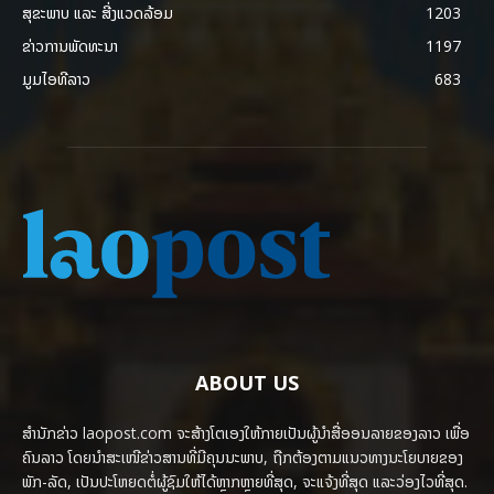
ສຸຂະພາບ ແລະ ສີ່ງແວດລ້ອມ
1203
ຂ່າວການພັດທະນາ
1197
ມູມໄອທີລາວ
683
ABOUT US
ສຳນັກຂ່າວ laopost.com ຈະສ້າງໂຕເອງໃຫ້ກາຍເປັນຜູ້ນຳສື່ອອນລາຍຂອງລາວ ເພື່ອ
ຄົນລາວ ໂດຍນຳສະເໜີຂ່າວສານທີ່ມີຄຸນນະພາບ, ຖືກຕ້ອງຕາມແນວທາງນະໂຍບາຍຂອງ
ພັກ-ລັດ, ເປັນປະໂຫຍດຕໍ່ຜູ້ຊົມໃຫ້ໄດ້ຫຼາກຫຼາຍທີ່ສຸດ, ຈະແຈ້ງທີ່ສຸດ ແລະວ່ອງໄວທີ່ສຸດ.