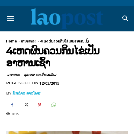
Home
ນານາສາລະ
4ເຫດຜົນຄວນກິນໄຂ່ເປັນອາຫານເຊົ້າ
4ເຫດຜົນຄວນກິນໄຂ່ເປັນ
ອາຫານເຊົ້າ
ນານາສາລະ
ສຸຂະພາບ ແລະ ສີ່ງແວດລ້ອມ
12/03/2015
PUBLISHED ON
BY
ນັກຂ່າວ ລາວໂພສ
1815