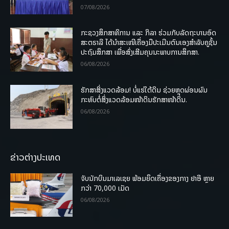
07/08/2026
ກະຊວງສຶກສາທິການ ແລະ ກິລາ ຮ່ວມກັບລັດຖະບານອົດ
ສະຕຣາລີ ໄດ້ນຳສະເໜີເຄື່ອງມືປະເມີນຕົນເອງສຳລັບຄູຊັ້ນ
ປະຖົມສຶກສາ ເພື່ອສົ່ງເສີມຄຸນນະພາບການສຶກສາ.
06/08/2026
ຮັກສາສິ່ງແວດລ້ອມ! ບໍ່ແຮ່ໃຕ້ດິນ ຊ່ວຍຫຼຸດຜ່ອນຜົນ
ກະທົບຕໍ່ສິ່ງແວດລ້ອມໜ້າດິນຮັກສາໜ້າດິນ.
06/08/2026
ຂ່າວຕ່າງປະເທດ
ຈັບນັກບິນມາເລເຊຍ ພ້ອມຍຶດເຄື່ອງຂອງກາງ ຢາອີ ຫຼາຍ
ກວ່າ 70,000 ເມັດ
06/08/2026