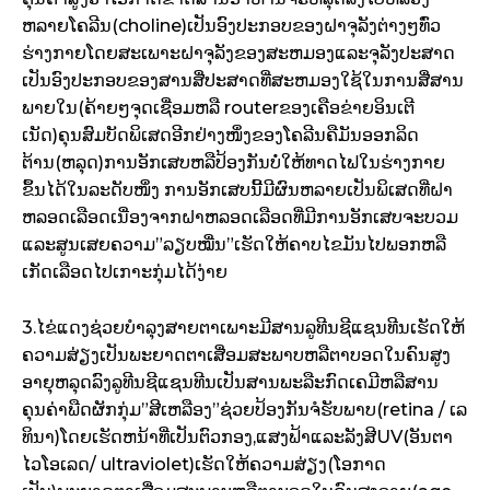
ຫລາຍໂຄ​ລີນ(choline)ເປັນ​ອົງປະກອບ​ຂອງ​ຝາ​ຈຸລັງຕ່າງໆທົ່ວ​
ຮ່າງກາຍໂດຍ​ສະເພາະ​ຝາຈຸລັງ​ຂອງ​ສະຫມອງ​ແລະ​ຈຸລັງ​ປະສາດ
ເປັນ​ອົງປະກອບ​ຂອງ​ສານ​ສື່​ປະສາດ​ທີ່​ສະຫມອງ​ໃຊ້​ໃນ​ການ​ສື່​ສານ​
ພາຍ​ໃນ(ຄ້າຍ​ໆຈຸດ​ເຊື່ອມ​ຫລື routerຂອງ​ເຄືອ​ຂ່າຍ​ອິນ​ເຕີ​
ເນັດ)ຄຸນສົມບັດ​ພິເສດ​ອີກ​ຢ່າງ​ໜຶ່ງ​ຂອງ​ໂຄ​ລີນ​ຄືມັນ​ອອກ​ລິດ​
ຕ້ານ(ຫລຸດ)ການ​ອັກ​ເສບຫລື​ປ້ອງ​ກັນ​ບໍ່​ໃຫ້​ທາດ​ໄຟ​ໃນ​ຮ່າງກາຍ​
ຂຶ້ນໄດ້​ໃນ​ລະ​ດັບ​ໜຶ່ງ ການ​ອັກ​ເສບ​ນີ້​ມີ​ຜົນ​ຫລາຍ​ເປັນ​ພິເສດ​ທີ່​ຝາ​
ຫລອດ​ເລືອດເນື່ອງ​ຈາກ​ຝາ​ຫລອດ​ເລືອດ​ທີ່​ມີ​ການ​ອັກ​ເສບ​ຈະ​ບວມ
ແລະ​ສູນ​ເສຍ​ຄວາມ”ລຽບ​ໝື່ນ”ເຮັດໃຫ້​ຄາບ​ໄຂ​ມັນ​ໄປ​ພອກຫລື​
ເກັດ​ເລືອດ​ໄປ​ເກາະ​ກຸ່ມ​ໄດ້​ງ່າຍ
3.ໄຂ່​ແດງ​ຊ່ວຍ​ບຳ​ລຸງ​ສາຍ​ຕາເພາະ​ມີ​ສານ​ລູ​ທີນຊີ​ແຊນ​ທີນເຮັດໃຫ້​
ຄວາມ​ສ່ຽງ​ເປັນ​ພະຍາດ​ຕາ​ເສື່ອມ​ສະພາບຫລື​ຕາບອດ​ໃນ​ຄົນ​ສູງ​
ອາ​ຍຸ​ຫລຸດລົງລູ​ທີນຊີ​ແຊນ​ທີນ​ເປັນ​ສານ​ພະ​ລືະ​ກົດ​ເຄ​ມີ​ຫລື​ສານ​
ຄຸນຄ່າ​ພືດ​ຜັກ​ກຸ່ມ”ສີ​ເຫລືອງ”ຊ່ວຍ​ປ້​ອງ​ກັນ​ຈໍ​ຮັບ​ພາບ(retina / ເລ​
ທິ​ນາ)ໂດຍ​ເຮັດ​ຫນ້າທີ່​ເປັນ​ຕົວ​ກອງ,ແສງ​​ຟ້າແລະ​ລັງສີUV(ອັນ​ຕາ​
ໄວ​ໂອ​ເລດ/ ultraviolet)ເຮັດໃຫ້​ຄວາມ​ສ່ຽງ(ໂອ​ກາດ​