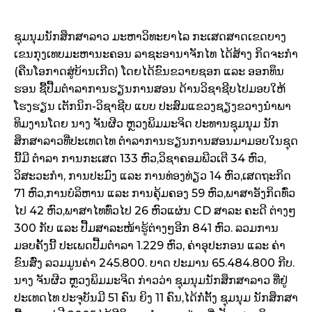
ຊຸມນຸມນັກສຶກສາລາວ ມະຫາວິທະຍາໄລ ກະເສດສາດເຂດບາງ
ເຂນກຸງເທບມະຫານະຄອນ ລາຊະອານາຈັກໄທ ໄດ້ສ້າງ ກິດຈະກຳ
(ຄືນໂອກາດສູ່ບ້ານເກີດ) ໂດຍໄດ້ຂົນຂວາຍຊອກ ແລະ ອອກທຶນ
ຮອນ ຊື້ປື້ມຕຳລາການຮຽນການສອນ ດ້ານວິຊາຊີບໄປມອບໃຫ້
ໂຮງຮຽນ ເຕັກນິກ-ວິຊາຊີບ ແບບ ປະສົມແຂວງຊຽງຂວາງນຳພາ
ທິມງານໂດຍ ນາງ ຈັນຜີວ ຫຼວງພິມມະຈິດ ປະທານຊຸມນຸມ ນັກ
ສຶກສາລາວທີ່ປະເທດໄທ ຕຳລາການຮຽນການສອນມາມອບໃນຊຸດ
ນີ້ມີ ຕຳລາ ການກະເສດ 133 ຫົວ,ວິຊາຄອມພີວເຕີ 34 ຫົວ,
ວິສະວະກຳ, ການປະມົງ ແລະ ການທ່ອງທ່ຽວ 14 ຫົວ,ເສດຖະກິດ
71 ຫົວ,ການບໍລິຫານ ແລະ ການຄຸ້ມຄອງ 59 ຫົວ,ພາສາອັງກິດທົ່່ວ
ໄປ 42 ຫົວ,ພາສາໄທທົ່ວໄປ 26 ຫົວແຜ່ນ CD ສາລະ ຄະດີ ຕ່າງໆ
300 ກັບ ແລະ ປື້ມສາລະໜ້າຮູ້ຕ່າງໆອີກ 841 ຫົວ. ລວມການ
ມອບຄັ້ງນີ້ ປະເພດປື້ມຕຳລາ 1.229 ຫົວ, ຄ່າອຸປະກອນ ແລະ ຄ່າ
ຂົນສົ່ງ ລວມມູນຄ່າ 245.800. ບາດ ປະມານ 65.484.800 ກີບ.
ນາງ ຈັນຜີວ ຫຼວງພິມມະຈິດ ກ່າວວ່າ ຊຸມນຸມນັກສຶກສາລາວ ທີ່ຢູ່
ປະເທດໄທ ປະຈຸບັນມີ 51 ຄົນ ຍິງ 11 ຄົນ,ໄດ້ກໍ່ຕັ້ງ ຊຸມນຸມ ນັກສຶກສາ