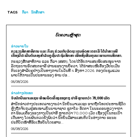
TAGS
ກີລາ
ນັກສຶກສາ
ບົດຄວາມຫຼ້າສຸດ
ຂ່າວພາຍ​ໃນ
ກະຊວງສຶກສາທິການ ແລະ ກິລາ ຮ່ວມກັບລັດຖະບານອົດສະຕຣາລີ ໄດ້ນຳສະເໜີ
ເຄື່ອງມືປະເມີນຕົນເອງສຳລັບຄູຊັ້ນປະຖົມສຶກສາ ເພື່ອສົ່ງເສີມຄຸນນະພາບການສຶກສາ.
ກະຊວງສຶກສາທິການ ແລະ ກິລາ (ສສກ), ໂດຍໄດ້ຮັບການສະໜັບສະໜູນຈາກ
ລັດຖະບານອົດສະຕຣາລີ ຜ່ານແຜນງານບີຄວາ, ໄດ້ນຳສະເໜີເຄື່ອງມືປະເມີນ
ຕົນເອງສຳລັບຄູຢ່າງເປັນທາງການໃນວັນທີ 4 ສິງຫາ 2026. ກອງປະຊຸມແມ່ນ
ພາຍໃຕ້ການເປັນປະທານຂອງ ທ່ານ ປອ...
06/08/2026
ຂ່າວຕ່າງປະເທດ
ຈັບນັກບິນມາເລເຊຍ ພ້ອມຍຶດເຄື່ອງຂອງກາງ ຢາອີ ຫຼາຍກວ່າ 70,000 ເມັດ
ສຳນັກຂ່າວຕ່າງປະເທດລາຍງານວ່າ ນັກບິນມາເລເຊຍ ອາດຖືກໂທດປະຫານຊີວິດ
ຫຼັງຖືກຈັບກຸມຢູ່ສະໜາມບິນນານາຊາດ ຊູກາໂນ-ຮັດຕາ ໃນນະຄອນຫຼວງຈາກາ
ຕາ ພ້ອມເຄື່ອງຂອງກາງເປັນຢາອີ ຫຼາຍກວ່າ 70,000 ເມັດ ເຊື່ອງຢູ່ໃນກະເປົາ
ເດີນທາງ ໂດຍຜົນກວດຍັງພົບວ່າ ນັກບິນມີສານເສບຕິດໃນຮ່າງກາຍ ຂະນະ
ປະຕິບັດໜ້າທີ່ຂັບເຮືອບິນໂດຍສານ...
06/08/2026