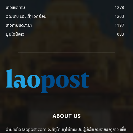
ຂ່າວເຫດການ
1278
ສຸຂະພາບ ແລະ ສີ່ງແວດລ້ອມ
1203
ຂ່າວການພັດທະນາ
1197
ມູມໄອທີລາວ
683
ABOUT US
ສຳນັກຂ່າວ laopost.com ຈະສ້າງໂຕເອງໃຫ້ກາຍເປັນຜູ້ນຳສື່ອອນລາຍຂອງລາວ ເພື່ອ