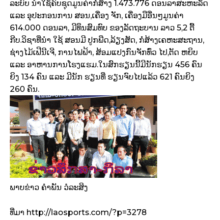
ລະບົບ ນຳໃຊ້ຄົບຊຸດມູນຄ່າກໍ່ສ້າງ 1.473.776 ດອນລາສະຫະລັດ
ແລະ ອຸປະກອນການ ສອນ,ເຄື່ອງ ຈັກ, ເຄື່ອງມືອື່ນໆມູນຄ່າ
614.000 ດອນລາ, ມີທຶນສົມທົບ ຂອງລັດຖະບານ ລາວ 5,2 ຕື້
ກີບ.ວິຊາທີ່ນຳ ໃຊ້ ສອນມີ ປູກພືດ,ລ້ຽງສັດ, ກໍ່ສ້າງເຄຫະສະຖານ,
ຊ່າງໄມ້ເຟີນີເຈີ, ການໄຟຟ້າ, ສ້ອມແປງກົນຈັກທົ່ວ ໄປ,ຕັດ ຫຍິບ
ແລະ ອາຫານການໂຮງແຮມ.ໃນສົກຮຽນນີ້ມີນັກຮຽນ 456 ຄົນ
ຍິງ 134 ຄົນ ແລະ ມີນັກ ຮຽນທີ່ ຮຽນຈົບໄປແລ້ວ 621 ຄົນຍິງ
260 ຄົນ.
ພາບຂ່າວ ຄຳພັນ ວໍລະສິງ
ທີ່ມາ http://laosports.com/?p=3278