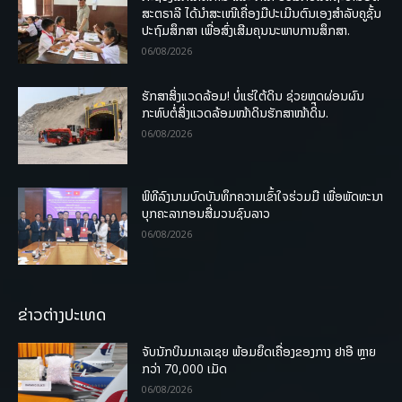
ສະຕຣາລີ ໄດ້ນຳສະເໜີເຄື່ອງມືປະເມີນຕົນເອງສຳລັບຄູຊັ້ນ
ປະຖົມສຶກສາ ເພື່ອສົ່ງເສີມຄຸນນະພາບການສຶກສາ.
06/08/2026
ຮັກສາສິ່ງແວດລ້ອມ! ບໍ່ແຮ່ໃຕ້ດິນ ຊ່ວຍຫຼຸດຜ່ອນຜົນ
ກະທົບຕໍ່ສິ່ງແວດລ້ອມໜ້າດິນຮັກສາໜ້າດິນ.
06/08/2026
ພິທີລົງນາມບົດບັນທຶກຄວາມເຂົ້າໃຈຮ່ວມມື ເພື່ອພັດທະນາ
ບຸກຄະລາກອນສື່ມວນຊົນລາວ
06/08/2026
ຂ່າວຕ່າງປະເທດ
ຈັບນັກບິນມາເລເຊຍ ພ້ອມຍຶດເຄື່ອງຂອງກາງ ຢາອີ ຫຼາຍ
ກວ່າ 70,000 ເມັດ
06/08/2026