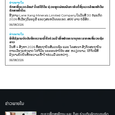
ຂ່າວພາຍ​ໃນ
ຮັກສາສິ່ງແວດລ້ອມ! ບໍ່ແຮ່ໃຕ້ດິນ ຊ່ວຍຫຼຸດຜ່ອນຜົນກະທົບຕໍ່ສິ່ງແວດລ້ອມໜ້າດິນ
ຮັກສາໜ້າດິນ.
ອີງຕາມ Lane Xang Minerals Limited Companyໃນວັນທີ 30 ກໍລະກົດ
2026 ທີ່ເມືອງວິລະບູລີ ແຂວງສະຫວັນນະເຂດ, ສປປ ລາວ ບໍລິສັດ...
06/08/2026
ຂ່າວພາຍ​ໃນ
ພິທີລົງນາມບົດບັນທຶກຄວາມເຂົ້າໃຈຮ່ວມມື ເພື່ອພັດທະນາບຸກຄະລາກອນສື່ມວນຊົນ
ລາວ
ວັນທີ 4 ສິງຫາ 2026 ທີ່ສະຖາບັນສື່ມວນຊົນ ແລະ ໂຄສະນາ ສັງກັດສະຖາບັນ
ການເມືອງແຫ່ງຊາດ ໂຮ່ຈິມິນ ນະຄອນຮ່າໂນ້ຍ ສສ. ຫວຽດນາມ, ໄດ້ຈັດພິທີ
ລົງນາມບົດບັນທຶກຄວາມເຂົ້າໃຈຮ່ວມມື ລະຫວ່າງ...
06/08/2026
ຂ່າວພາຍໃນ
ກະຊວງສຶກສາທິການ ແລະ ກິລາ ຮ່ວມກັບລັດຖະບານອົດ