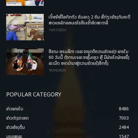
ເຈົ້າໜ້າທີ່ໄທກັກຕົວ ຄົນລາວ 2 ຄົນ ທີ່ກ່ຽວຂ້ອງກັບຄະດີ
ສາວແອລັກລອບເຮໂຣອີນເຂົ້າອົດສະຕາລີ
16/07/2026
ອີຣານ-ອາເມລິກາ ເຈລະຈາຍຸດຕິຄວາມຂັດແຍ່ງ! ພາຍໃນ
60 ວັນນີ້ ຖ້າການເຈລະຈາຫຼົ້ມເຫຼວ ຫຼື ມີຝ່າຍໃດຝ່າຍໜຶ່ງ
ລະເມີດ ອາດນໍາມາສູ່ຄວາມຂັດແຍ້ງອີກຄັ້ງ
18/06/2026
POPULAR CATEGORY
ຂ່າວພາຍ​ໃນ
8486
ຂ່າວຕ່າງປະເທດ
7003
ຂ່າວທ້ອງຖິ່ນ
2484
ນານາສາລະ
1547