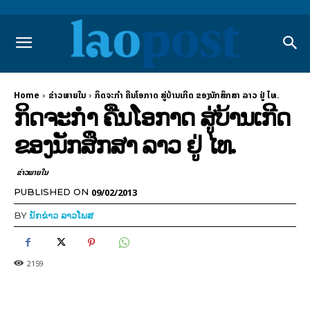
Home
ຂ່າວພາຍ​ໃນ
ກິດຈະກຳ ຄືນໂອກາດ ສູ່ບ້ານເກີດ ຂອງນັກສຶກສາ ລາວ ຢູ່ ໄທ.
ກິດຈະກຳ ຄືນໂອກາດ ສູ່ບ້ານເກີດ
ຂອງນັກສຶກສາ ລາວ ຢູ່ ໄທ.
ຂ່າວພາຍ​ໃນ
09/02/2013
PUBLISHED ON
BY
ນັກຂ່າວ ລາວໂພສ
2159