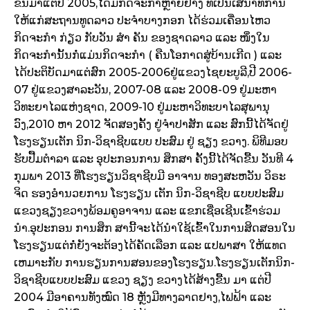
ຂື້ນມາແຕ່ປີ 2005,ໄດ້ມີກິດຈະກຳຫຼາຍຢ່າງ ທີ່ເປັນເສນາທິການ
ໃຫ້ແກ່ສະຖານທູດລາວ ປະຈຳບາງກອກ ໄດ້ຮ່ວມເຄື່ອນໄຫວ
ກິດຈະກຳ ກ່ຽວ ກັບວັນ ສຳ ຄັນ ຂອງຊາດລາວ ແລະ ໜຶ່ງໃນ
ກິດຈະກຳນັ້ນກໍ່ແມ່ນກິດຈະກຳ ( ຄືນໂອກາດສູ່ບ້ານເກີດ ) ແລະ
ໄດ້ປະຕິບັດມາແຕ່ສົກ 2005-2006ຢູ່ແຂວງໄຊຍະບູລີ,ປີ 2006-
07 ຢູ່ແຂວງສາລະວັນ, 2007-08 ແລະ 2008-09 ຢູ່ມະຫາ
ວິທະຍາໄລແຫ່ງຊາດ, 2009-10 ຢູ່ມະຫາວິທະບາໄລສຸພານຸ
ວົງ,2010 ຫາ 2012 ຈັດສອງຄັ້ງ ຢູ່ຈຳປາສັກ ແລະ ສົກນີ້ໄດ້ຈັດຢູ່
ໂຮງຮຽນເຕັກ ນິກ-ວິຊາຊີບແບບ ປະສົມ ຢູ່ ຊຽງ ຂວາງ. ພິທີມອບ
ຮັບປື້ມຕຳລາ ແລະ ອຸປະກອນການ ສຶກສາ ຄັ້ງນີ້ໄດ້ຈັດຂື້ນ ວັນທີ 4
ກຸມພາ 2013 ທີ່ໂຮງຮຽນວິຊາຊີບມີ ອາຈານ ທອງສະຫວັນ ວິຣະ
ຈິດ ຮອງອຳນວຍການ ໂຮງຮຽນ ເຕັກ ນິກ-ວິຊາຊີບ ແບບປະສົມ
ແຂວງຊຽງຂວາງພ້ອມຄູອາຈານ ແລະ ແຂກເຊື່ອເຊີນເຂົ້າຮ່ວມ
ນຳ.ອຸປະກອນ ການສຶກ ສານີ້ຈະໄດ້ນຳໃຊ້ເຂົ້າໃນການສິດສອນໃນ
ໂຮງຮຽນແຕ່ກໍ່ຍັງຈະຕ້ອງໄດ້ຄັດເລືອກ ແລະ ແປພາສາ ໃຫ້ແທດ
ເຫມາະກັບ ການຮຽນການສອນຂອງໂຮງຮຽນ.ໂຮງຮຽນເຕັກນິກ-
ວິຊາຊີບແບບປະສົມ ແຂວງ ຊຽງ ຂວາງໄດ້ສ້າງຂື້ນ ມາ ແຕ່ປີ
2004 ມີອາຄານທັງໝົດ 18 ຫຼັງມີທາງລາດຢາງ,ໄຟຟ້າ ແລະ