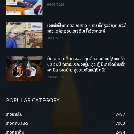
06/08/2026
ເຈົ້າໜ້າທີ່ໄທກັກຕົວ ຄົນລາວ 2 ຄົນ ທີ່ກ່ຽວຂ້ອງກັບຄະດີ
ສາວແອລັກລອບເຮໂຣອີນເຂົ້າອົດສະຕາລີ
16/07/2026
ອີຣານ-ອາເມລິກາ ເຈລະຈາຍຸດຕິຄວາມຂັດແຍ່ງ! ພາຍໃນ
60 ວັນນີ້ ຖ້າການເຈລະຈາຫຼົ້ມເຫຼວ ຫຼື ມີຝ່າຍໃດຝ່າຍໜຶ່ງ
ລະເມີດ ອາດນໍາມາສູ່ຄວາມຂັດແຍ້ງອີກຄັ້ງ
18/06/2026
POPULAR CATEGORY
ຂ່າວພາຍ​ໃນ
8487
ຂ່າວຕ່າງປະເທດ
7003
ຂ່າວທ້ອງຖິ່ນ
2484