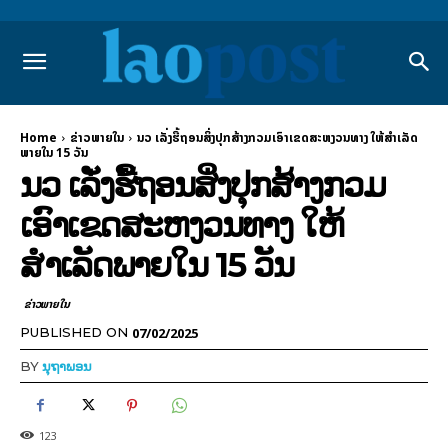
Home
ຂ່າວພາຍ​ໃນ
ນວ ເລັ່ງຮື້ຖອນສິ່ງປຸກສ້າງກວມເອົາເຂດສະຫງວນທາງ ໃຫ້ສຳເລັດ
ພາຍໃນ 15 ວັນ
ນວ ເລັ່ງຮື້ຖອນສິ່ງປຸກສ້າງກວມ
ເອົາເຂດສະຫງວນທາງ ໃຫ້
ສຳເລັດພາຍໃນ 15 ວັນ
ຂ່າວພາຍ​ໃນ
07/02/2025
PUBLISHED ON
BY
ນຸຖາພອນ
123