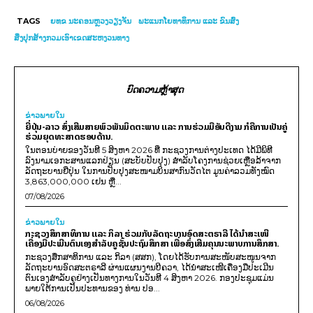
TAGS
ຍທຂ ນະຄອນຫຼວງວຽງຈັນ
ພະແນກໂຍທາທິການ ແລະ ຂົນສົ່ງ
ສິ່ງປຸກສ້າງກວມເອົາເຂດສະຫງວນທາງ
ບົດຄວາມຫຼ້າສຸດ
ຂ່າວພາຍ​ໃນ
ຍີ່ປຸ່ນ-ລາວ ສົ່ງເສີມສາຍພົວພັນມິດຕະພາບ ແລະ ການຮ່ວມມືອັນດີງາມ ກໍຄືການເປັນຄູ່
ຮ່ວມຍຸດທະສາດຮອບດ້ານ.
ໃນຕອນບ່າຍຂອງວັນທີ 5 ສິງຫາ 2026 ທີ່ ກະຊວງການຕ່າງປະເທດ ໄດ້ມີພິທີ
ລົງນາມເອກະສານແລກປ່ຽນ (ສະບັບປັບປຸງ) ສໍາລັບໂຄງການຊ່ວຍເຫຼືອລ້າຈາກ
ລັດຖະບານຍີ່ປຸ່ນ ໃນການປັບປຸງສະໜາມບິນສາກົນວັດໄຕ ມູນຄ່າລວມທັງໝົດ
3,863,000,000 ເຢນ ຫຼື...
07/08/2026
ຂ່າວພາຍ​ໃນ
ກະຊວງສຶກສາທິການ ແລະ ກິລາ ຮ່ວມກັບລັດຖະບານອົດສະຕຣາລີ ໄດ້ນຳສະເໜີ
ເຄື່ອງມືປະເມີນຕົນເອງສຳລັບຄູຊັ້ນປະຖົມສຶກສາ ເພື່ອສົ່ງເສີມຄຸນນະພາບການສຶກສາ.
ກະຊວງສຶກສາທິການ ແລະ ກິລາ (ສສກ), ໂດຍໄດ້ຮັບການສະໜັບສະໜູນຈາກ
ລັດຖະບານອົດສະຕຣາລີ ຜ່ານແຜນງານບີຄວາ, ໄດ້ນຳສະເໜີເຄື່ອງມືປະເມີນ
ຕົນເອງສຳລັບຄູຢ່າງເປັນທາງການໃນວັນທີ 4 ສິງຫາ 2026. ກອງປະຊຸມແມ່ນ
ພາຍໃຕ້ການເປັນປະທານຂອງ ທ່ານ ປອ...
06/08/2026