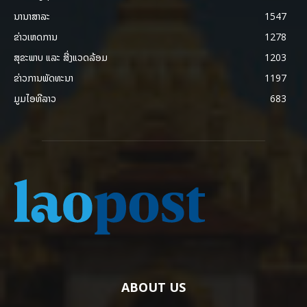
ນານາສາລະ
1547
ຂ່າວເຫດການ
1278
ສຸຂະພາບ ແລະ ສີ່ງແວດລ້ອມ
1203
ຂ່າວການພັດທະນາ
1197
ມູມໄອທີລາວ
683
ABOUT US