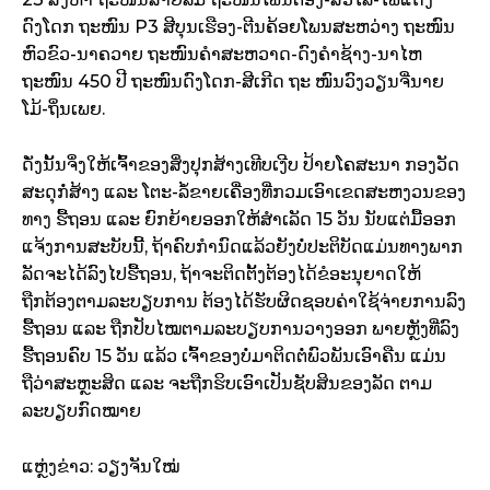
ດົງໂດກ ຖະໜົນ P3 ສີບຸນເຮືອງ-ຕີນຄ້ອຍໂພນສະຫວ່າງ ຖະໜົນ
ຫົວຂົວ-ນາຄວາຍ ຖະໜົນຄໍາສະຫວາດ-ດົງຄໍາຊ້າງ-ນາໄຫ
ຖະໜົນ 450 ປີ ຖະໜົນດົງໂດກ-ສີເກີດ ຖະ ໜົນວົງວຽນຈີ່ນາຍ
ໂມ້-ຖິ່ນເພຍ.
ດັ່ງນັ້ນຈຶ່ງໃຫ້ເຈົ້າຂອງສິ່ງປຸກສ້າງເທີບເງີບ ປ້າຍໂຄສະນາ ກອງວັດ
ສະດຸກໍ່ສ້າງ ແລະ ໂຕະ-ລໍ້ຂາຍເຄື່ອງທີ່ກວມເອົາເຂດສະຫງວນຂອງ
ທາງ ຮື້ຖອນ ແລະ ຍົກຍ້າຍອອກໃຫ້ສໍາເລັດ 15 ວັນ ນັບແຕ່ມື້ອອກ
ແຈ້ງການສະບັບນີ້, ຖ້າຄົບກໍານົດແລ້ວຍັງບໍ່ປະຕິບັດແມ່ນທາງພາກ
ລັດຈະໄດ້ລົງໄປຮື້ຖອນ, ຖ້າຈະຕິດຕັ້ງຕ້ອງໄດ້ຂໍອະນຸຍາດໃຫ້
ຖືກຕ້ອງຕາມລະບຽບການ ຕ້ອງໄດ້ຮັບຜິດຊອບຄ່າໃຊ້ຈ່າຍການລົງ
ຮື້ຖອນ ແລະ ຖືກປັບໄໝຕາມລະບຽບການວາງອອກ ພາຍຫຼັງທີ່ລົງ
ຮື້ຖອນຄົບ 15 ວັນ ແລ້ວ ເຈົ້າຂອງບໍ່ມາຕິດຕໍ່ພົວພັນເອົາຄືນ ແມ່ນ
ຖືວ່າສະຫຼະສິດ ແລະ ຈະຖືກຮິບເອົາເປັນຊັບສິນຂອງລັດ ຕາມ
ລະບຽບກົດໝາຍ
ແຫຼ່ງຂ່າວ: ວຽງຈັນໃໝ່