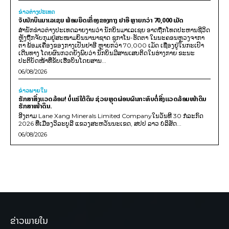
ຂ່າວຕ່າງປະເທດ
ຈັບນັກບິນມາເລເຊຍ ພ້ອມຍຶດເຄື່ອງຂອງກາງ ຢາອີ ຫຼາຍກວ່າ 70,000 ເມັດ
ສຳນັກຂ່າວຕ່າງປະເທດລາຍງານວ່າ ນັກບິນມາເລເຊຍ ອາດຖືກໂທດປະຫານຊີວິດ
ຫຼັງຖືກຈັບກຸມຢູ່ສະໜາມບິນນານາຊາດ ຊູກາໂນ-ຮັດຕາ ໃນນະຄອນຫຼວງຈາກາ
ຕາ ພ້ອມເຄື່ອງຂອງກາງເປັນຢາອີ ຫຼາຍກວ່າ 70,000 ເມັດ ເຊື່ອງຢູ່ໃນກະເປົາ
ເດີນທາງ ໂດຍຜົນກວດຍັງພົບວ່າ ນັກບິນມີສານເສບຕິດໃນຮ່າງກາຍ ຂະນະ
ປະຕິບັດໜ້າທີ່ຂັບເຮືອບິນໂດຍສານ...
06/08/2026
ຂ່າວພາຍ​ໃນ
ຮັກສາສິ່ງແວດລ້ອມ! ບໍ່ແຮ່ໃຕ້ດິນ ຊ່ວຍຫຼຸດຜ່ອນຜົນກະທົບຕໍ່ສິ່ງແວດລ້ອມໜ້າດິນ
ຮັກສາໜ້າດິນ.
ອີງຕາມ Lane Xang Minerals Limited Companyໃນວັນທີ 30 ກໍລະກົດ
2026 ທີ່ເມືອງວິລະບູລີ ແຂວງສະຫວັນນະເຂດ, ສປປ ລາວ ບໍລິສັດ...
06/08/2026
ຂ່າວພາຍໃນ