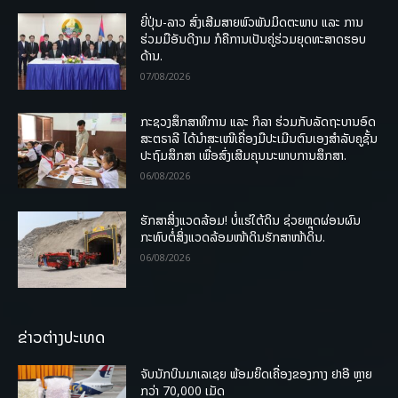
ຍີ່ປຸ່ນ-ລາວ ສົ່ງເສີມສາຍພົວພັນມິດຕະພາບ ແລະ ການ
ຮ່ວມມືອັນດີງາມ ກໍຄືການເປັນຄູ່ຮ່ວມຍຸດທະສາດຮອບ
ດ້ານ.
07/08/2026
ກະຊວງສຶກສາທິການ ແລະ ກິລາ ຮ່ວມກັບລັດຖະບານອົດ
ສະຕຣາລີ ໄດ້ນຳສະເໜີເຄື່ອງມືປະເມີນຕົນເອງສຳລັບຄູຊັ້ນ
ປະຖົມສຶກສາ ເພື່ອສົ່ງເສີມຄຸນນະພາບການສຶກສາ.
06/08/2026
ຮັກສາສິ່ງແວດລ້ອມ! ບໍ່ແຮ່ໃຕ້ດິນ ຊ່ວຍຫຼຸດຜ່ອນຜົນ
ກະທົບຕໍ່ສິ່ງແວດລ້ອມໜ້າດິນຮັກສາໜ້າດິນ.
06/08/2026
ຂ່າວຕ່າງປະເທດ
ຈັບນັກບິນມາເລເຊຍ ພ້ອມຍຶດເຄື່ອງຂອງກາງ ຢາອີ ຫຼາຍ
ກວ່າ 70,000 ເມັດ