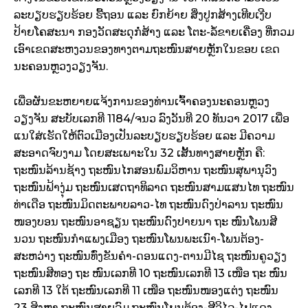
ລະບຽບຮຽບຮ້ອຍ ຮື້ຖອນ ແລະ ຍົກຍ້າຍ ສິ່ງປູກສ້າງເທີບເງີບ
ປ້າຍໂຄສະນາ ກອງວັດສະດຸກໍ່ສ້າງ ແລະ ໂຕະ-ລໍ້ຂາຍເຄື່ອງ ທີ່ກວມ
ເອົາເຂດສະຫງວນຂອງທາງຕາມຖະໜົນສາຍຫຼັກໃນຂອບ ເຂດ
ນະຄອນຫຼວງວຽງຈັນ.
ເພື່ອຜັນຂະຫຍາຍແຈ້ງການຂອງທ່ານເຈົ້າຄອງນະຄອນຫຼວງ
ວຽງຈັນ ສະບັບເລກທີ 1184/ຈນວ ລົງວັນທີ 20 ທັນວາ 2017 ເພື່ອ
ແນໃສ່ເຮັດໃຫ້ຕົວເມືອງເປັນລະບຽບຮຽບຮ້ອຍ ແລະ ມີຄວາມ
ສະອາດຈົບງາມ ໂດຍສະເພາະໃນ 32 ເສັ້ນທາງສາຍຫຼັກ ຄື:
ຖະໜົນລ້ານຊ້າງ ຖະໜົນໄກສອນພົມວິຫານ ຖະໜົນສຸພານຸວົງ
ຖະໜົນຟ້າງຸ່ມ ຖະໜົນເສດຖາທິລາດ ຖະໜົນສາມແສນໄທ ຖະໜົນ
ທ່າເດືອ ຖະໜົນມິດຕະພາບລາວ-ໄທ ຖະໜົນດົງປ່າລານ ຖະໜົນ
ໜອງບອນ ຖະໜົນອາຊຽນ ຖະໜົນດົງປາຍນາ ຖະ ໜົນໂພນສີ
ນວນ ຖະໜົນກໍາແພງເມືອງ ຖະໜົນໂພນພະເນົາ-ໂພນຕ້ອງ-
ສະຫວ່າງ ຖະໜົນທົ່ງຂັນຄໍາ-ດອນແດງ-ຕານມີໄຊ ຖະໜົນຄູວຽງ
ຖະໜົນສີທອງ ຖະ ໜົນເລກທີ 10 ຖະໜົນເລກທີ 13 ເໜືອ ຖະ ໜົນ
ເລກທີ 13 ໃຕ້ ຖະໜົນເລກທີ 11 ເໜືອ ຖະໜົນໜອງແຕ່ງ ຖະໜົນ
23 ສິງຫາ ຖະໜົນສາຍລົມ ຖະໜົນໂພນຕ້ອງ-ສີວິໄລ-ໄຟແດງ