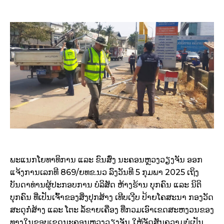
ພະແນກໂຍທາທິການ ແລະ ຂົນສົ່ງ ນະຄອນຫຼວງວຽງຈັນ ອອກ
ແຈ້ງການເລກທີ 869/ຍທຂ.ນວ ລົງວັນທີ 5 ກຸມພາ 2025 ເຖິງ
ບັນດາທ່ານຜູ້ປະກອບການ ບໍລິສັດ ຫ້າງຮ້ານ ບຸກຄົນ ແລະ ນິຕິ
ບຸກຄົນ ທີ່ເປັນເຈົ້າຂອງສິ່ງປຸກສ້າງ ເທີບເງີບ ປ້າຍໂຄສະນາ ກອງວັດ
ສະດຸກໍ່ສ້າງ ແລະ ໂຕະ ລໍ້ຂາຍເຄື່ອງ ທີ່ກວມເອົາເຂດສະຫງວນຂອງ
ທາງໃນຂອບເຂດນະຄອນຫຼວງວຽງຈັນ ໃຫ້ຈັດສັນຄວາມບໍ່ເປັນ