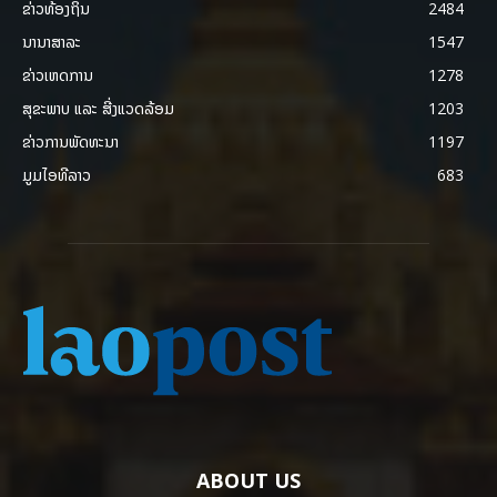
ຂ່າວທ້ອງຖິ່ນ
2484
ນານາສາລະ
1547
ຂ່າວເຫດການ
1278
ສຸຂະພາບ ແລະ ສີ່ງແວດລ້ອມ
1203
ຂ່າວການພັດທະນາ
1197
ມູມໄອທີລາວ
683
ABOUT US