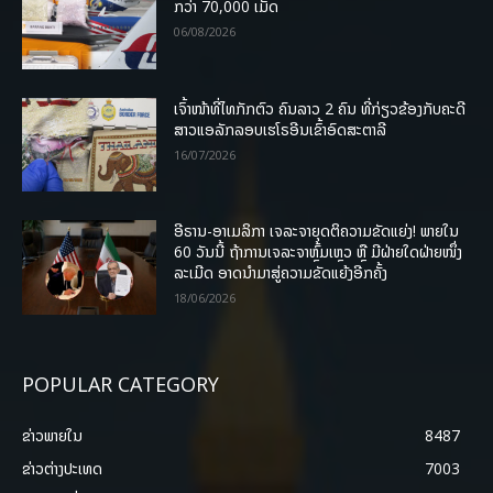
ກວ່າ 70,000 ເມັດ
06/08/2026
ເຈົ້າໜ້າທີ່ໄທກັກຕົວ ຄົນລາວ 2 ຄົນ ທີ່ກ່ຽວຂ້ອງກັບຄະດີ
ສາວແອລັກລອບເຮໂຣອີນເຂົ້າອົດສະຕາລີ
16/07/2026
ອີຣານ-ອາເມລິກາ ເຈລະຈາຍຸດຕິຄວາມຂັດແຍ່ງ! ພາຍໃນ
60 ວັນນີ້ ຖ້າການເຈລະຈາຫຼົ້ມເຫຼວ ຫຼື ມີຝ່າຍໃດຝ່າຍໜຶ່ງ
ລະເມີດ ອາດນໍາມາສູ່ຄວາມຂັດແຍ້ງອີກຄັ້ງ
18/06/2026
POPULAR CATEGORY
ຂ່າວພາຍ​ໃນ
8487
ຂ່າວຕ່າງປະເທດ
7003