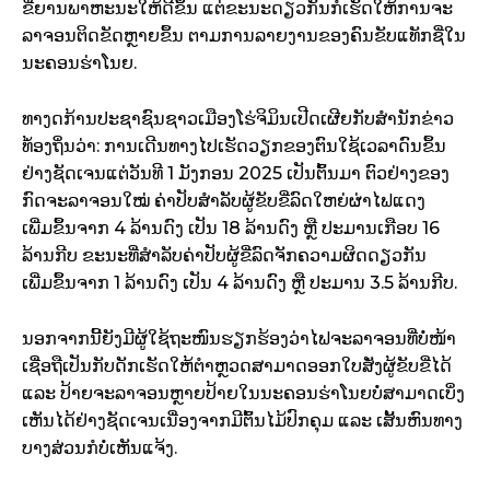
ຂີ່ຍານພາຫະນະໃຫ້ດີຂຶ້ນ ແຕ່ຂະນະດຽວກັນກໍເຮັດໃຫ້ການຈະ
ລາຈອນຕິດຂັດຫຼາຍຂຶ້ນ ຕາມການລາຍງານຂອງຄົນຂັບແທັກຊີ່ໃນ
ນະຄອນຮ່າໂນຍ.
ທາງດກ້ານປະຊາຊົນຊາວເມືອງໂຮ່ຈິມິນເປີດເຜີຍກັບສຳນັກຂ່າວ
ທ່້ອງຖິ່ນວ່າ: ການເດີນທາງໄປເຮັດວຽກຂອງຕົນໃຊ້ເວລາດົນຂຶ້ນ
ຢ່າງຊັດເຈນແຕ່ວັນທີ 1 ມັງກອນ 2025 ເປັນຕົ້ນມາ ຕົວຢ່າງຂອງ
ກົດຈະລາຈອນໃໝ່ ຄ່າປັບສຳລັບຜູ້ຂັບຂີ່ລົດໃຫຍ່ຜ່າໄຟແດງ
ເພີ່ມຂຶ້ນຈາກ 4 ລ້ານດົງ ເປັນ 18 ລ້ານດົງ ຫຼື ປະມານເກືອບ 16
ລ້ານກີບ ຂະນະທີ່ສຳລັບຄ່າປັບຜູ້ຂີ່ລົດຈັກຄວາມຜິດດຽວກັນ
ເພີ່ມຂຶ້ນຈາກ 1 ລ້ານດົງ ເປັນ 4 ລ້ານດົງ ຫຼື ປະມານ 3.5 ລ້ານກີບ.
ນອກຈາກນີ້ຍັງມີຜູ້ໃຊ້ຖະໜົນຮຽກຮ້ອງວ່າໄຟຈະລາຈອນທີ່ບໍ່ໜ້າ
ເຊື່ອຖືເປັນກັບດັກເຮັດໃຫ້ຕຳຫຼວດສາມາດອອກໃບສັ່ງຜູ້ຂັບຂີ່ໄດ້
ແລະ ປ້າຍຈະລາຈອນຫຼາຍປ້າຍໃນນະຄອນຮ່າໂນຍບໍ່ສາມາດເບິ່ງ
ເຫັນໄດ້ຢ່າງຊັດເຈນເນື່ອງຈາກມີຕົ້ນໄມ້ປົກຄຸມ ແລະ ເສັ້ນຫົນທາງ
ບາງສ່ວນກໍບໍ່ເຫັນແຈ້ງ.