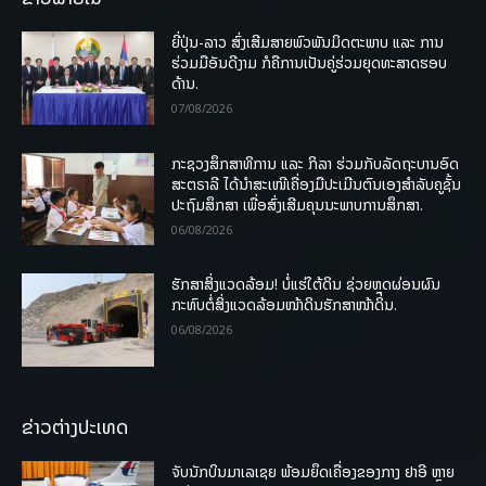
ຍີ່ປຸ່ນ-ລາວ ສົ່ງເສີມສາຍພົວພັນມິດຕະພາບ ແລະ ການ
ຮ່ວມມືອັນດີງາມ ກໍຄືການເປັນຄູ່ຮ່ວມຍຸດທະສາດຮອບ
ດ້ານ.
07/08/2026
ກະຊວງສຶກສາທິການ ແລະ ກິລາ ຮ່ວມກັບລັດຖະບານອົດ
ສະຕຣາລີ ໄດ້ນຳສະເໜີເຄື່ອງມືປະເມີນຕົນເອງສຳລັບຄູຊັ້ນ
ປະຖົມສຶກສາ ເພື່ອສົ່ງເສີມຄຸນນະພາບການສຶກສາ.
06/08/2026
ຮັກສາສິ່ງແວດລ້ອມ! ບໍ່ແຮ່ໃຕ້ດິນ ຊ່ວຍຫຼຸດຜ່ອນຜົນ
ກະທົບຕໍ່ສິ່ງແວດລ້ອມໜ້າດິນຮັກສາໜ້າດິນ.
06/08/2026
ຂ່າວຕ່າງປະເທດ
ຈັບນັກບິນມາເລເຊຍ ພ້ອມຍຶດເຄື່ອງຂອງກາງ ຢາອີ ຫຼາຍ