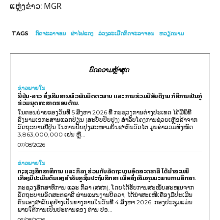
MGR
ແຫຼ່ງຂ່າວ:
TAGS
ກົດຈະລາຈອນ
ຜ່າ​ໄຟ​ແດງ
ລ່ວງລະເມີດກົດຈະລາຈອນ
ຫວຽດ​ນາມ
ບົດຄວາມຫຼ້າສຸດ
ຂ່າວພາຍ​ໃນ
ຍີ່ປຸ່ນ-ລາວ ສົ່ງເສີມສາຍພົວພັນມິດຕະພາບ ແລະ ການຮ່ວມມືອັນດີງາມ ກໍຄືການເປັນຄູ່
ຮ່ວມຍຸດທະສາດຮອບດ້ານ.
ໃນຕອນບ່າຍຂອງວັນທີ 5 ສິງຫາ 2026 ທີ່ ກະຊວງການຕ່າງປະເທດ ໄດ້ມີພິທີ
ລົງນາມເອກະສານແລກປ່ຽນ (ສະບັບປັບປຸງ) ສໍາລັບໂຄງການຊ່ວຍເຫຼືອລ້າຈາກ
ລັດຖະບານຍີ່ປຸ່ນ ໃນການປັບປຸງສະໜາມບິນສາກົນວັດໄຕ ມູນຄ່າລວມທັງໝົດ
3,863,000,000 ເຢນ ຫຼື...
07/08/2026
ຂ່າວພາຍ​ໃນ
ກະຊວງສຶກສາທິການ ແລະ ກິລາ ຮ່ວມກັບລັດຖະບານອົດສະຕຣາລີ ໄດ້ນຳສະເໜີ
ເຄື່ອງມືປະເມີນຕົນເອງສຳລັບຄູຊັ້ນປະຖົມສຶກສາ ເພື່ອສົ່ງເສີມຄຸນນະພາບການສຶກສາ.
ກະຊວງສຶກສາທິການ ແລະ ກິລາ (ສສກ), ໂດຍໄດ້ຮັບການສະໜັບສະໜູນຈາກ
ລັດຖະບານອົດສະຕຣາລີ ຜ່ານແຜນງານບີຄວາ, ໄດ້ນຳສະເໜີເຄື່ອງມືປະເມີນ
ຕົນເອງສຳລັບຄູຢ່າງເປັນທາງການໃນວັນທີ 4 ສິງຫາ 2026. ກອງປະຊຸມແມ່ນ
ພາຍໃຕ້ການເປັນປະທານຂອງ ທ່ານ ປອ...