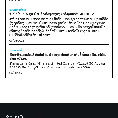
06/08/2026
ຂ່າວຕ່າງປະເທດ
ຈັບນັກບິນມາເລເຊຍ ພ້ອມຍຶດເຄື່ອງຂອງກາງ ຢາອີ ຫຼາຍກວ່າ 70,000 ເມັດ
ສຳນັກຂ່າວຕ່າງປະເທດລາຍງານວ່າ ນັກບິນມາເລເຊຍ ອາດຖືກໂທດປະຫານຊີວິດ
ຫຼັງຖືກຈັບກຸມຢູ່ສະໜາມບິນນານາຊາດ ຊູກາໂນ-ຮັດຕາ ໃນນະຄອນຫຼວງຈາກາ
ຕາ ພ້ອມເຄື່ອງຂອງກາງເປັນຢາອີ ຫຼາຍກວ່າ 70,000 ເມັດ ເຊື່ອງຢູ່ໃນກະເປົາ
ເດີນທາງ ໂດຍຜົນກວດຍັງພົບວ່າ ນັກບິນມີສານເສບຕິດໃນຮ່າງກາຍ ຂະນະ
ປະຕິບັດໜ້າທີ່ຂັບເຮືອບິນໂດຍສານ...
06/08/2026
ຂ່າວພາຍ​ໃນ
ຮັກສາສິ່ງແວດລ້ອມ! ບໍ່ແຮ່ໃຕ້ດິນ ຊ່ວຍຫຼຸດຜ່ອນຜົນກະທົບຕໍ່ສິ່ງແວດລ້ອມໜ້າດິນ
ຮັກສາໜ້າດິນ.
ອີງຕາມ Lane Xang Minerals Limited Companyໃນວັນທີ 30 ກໍລະກົດ
2026 ທີ່ເມືອງວິລະບູລີ ແຂວງສະຫວັນນະເຂດ, ສປປ ລາວ ບໍລິສັດ...
06/08/2026
ຂ່າວພາຍໃນ