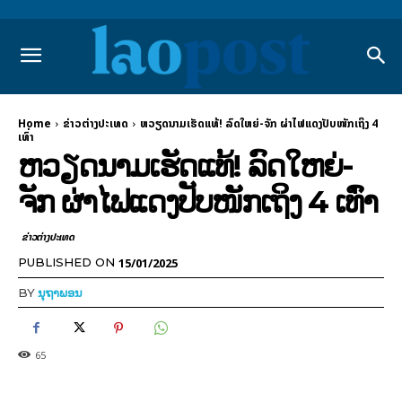
Home
ຂ່າວຕ່າງປະເທດ
ຫວຽດນາມເຮັດແທ້! ລົດໃຫຍ່-ຈັກ ຜ່າໄຟແດງປັບໜັກເຖິງ 4
ເທົ່າ
ຫວຽດນາມເຮັດແທ້! ລົດໃຫຍ່-
ຈັກ ຜ່າໄຟແດງປັບໜັກເຖິງ 4 ເທົ່າ
ຂ່າວຕ່າງປະເທດ
15/01/2025
PUBLISHED ON
BY
ນຸຖາພອນ
65