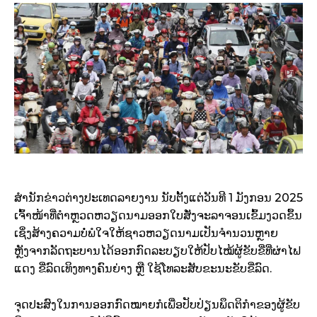
ສຳນັກຂ່າວຕ່າງປະເທດລາຍງານ ນັບຕັ້ງແຕ່ວັນທີ 1 ມັງກອນ 2025
ເຈົ້າໜ້າທີ່ຕຳຫຼວດຫວຽດນາມອອກໃບສັ່ງຈະລາຈອນເຂົ້ມງວດຂຶ້ນ
ເຊິ່ງສ້າງຄວາມບໍ່ພໍໃຈໃຫ້ຊາວຫວຽດນາມເປັນຈຳນວນຫຼາຍ
ຫຼັງຈາກລັດຖະບານໄດ້ອອກກົດລະບຽບໃຫ້ປັບໄໝ້ຜູ້ຂັບຂີ່ທີ່ຜ່າໄຟ
ແດງ ຂີ່ລົດເທິງທາງຄົນຍ່າງ ຫຼື ໃຊ້ໂທລະສັບຂະນະຂັບຂີ່ລົດ.
ຈຸດປະສົງໃນການອອກກົດໝາຍກໍເພື່ອປັບປ່ຽນພຶດຕິກຳຂອງຜູ້ຂັບ