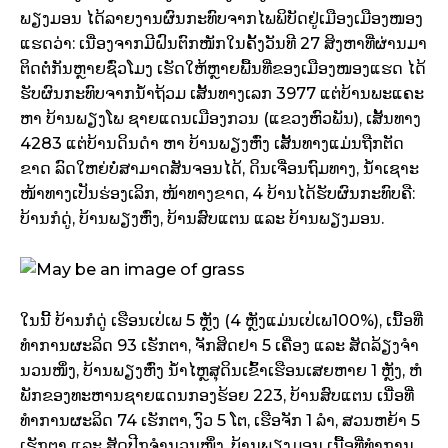
ພຽງມອນ ໄດ້ລາຍງານຜົນກະທົບຈາກໄພພິບັດຢູ່ເມືອງເມືອງໜອງ
ແຮດວ່າ: ເນື່ອງຈາກມີຝົນຕົກໜັກໃນຄັ້ງວັນທີ 27 ສິງຫາທີ່ຜ່ານມາ
ຕິດຕໍ່ກັນຫຼາຍຊົ່ວໂມງ ເຮັດໃຫ້ຫຼາຍພື້ນທີ່ຂອງເມືອງໜອງແຮດ ໄດ້
ຮັບຜົນກະທົບຈາກນ້ຳຖ້ວມ ເສັ້ນທາງເລກ 3977 ແຕ່ບ້ານພະແຄະ
ຫາ ບ້ານພຽງໂພ ຊາຍແດນເມືອງກວນ (ແຂວງຫົວພັນ), ເສັ້ນທາງ
4283 ແຕ່ບ້ານດິນດຳ ຫາ ບ້ານພຽງຫົ່ງ ເສັ້ນທາງແມ່ນຖືກຕັດ
ຂາດ ລົດໃຫຍ່ບໍ່ສາມາດສັນຈອນໄດ້, ດິນເຈື່ອນຖົມທາງ, ນ້ຳເຊາະ
ໜ້າທາງເປັນຮ່ອງເລິກ, ໜ້າທາງຂາດ, 4 ບ້ານໄດ້ຮັບຜົນກະທົບຄື:
ບ້ານກໍດູ່, ບ້ານພຽງຫົ່ງ, ບ້ານສົບແຕນ ແລະ ບ້ານພຽງມອນ.
ໃນນີ້ ບ້ານກໍດູ່ ເຮືອນເປ່ເພ 5 ຫຼັງ (4 ຫຼັງແມ່ນເປ່ເພ100%), ເນື້ອທີ່
ທຳການຜະລິດ 93 ເຮັກຕາ, ຈັກສິດຢາ 5 ເຄື່ອງ ແລະ ສັດລ້ຽງຈໍາ
ນວນໜຶ່ງ, ບ້ານພຽງຫົ່ງ ນ້ຳໄຫຼສຸດິນເຂົ້າເຮືອນເສຍຫາຍ 1 ຫຼັງ, ຫໍ
ພັກຂອງທະຫານຊາຍແດນກອງຮ້ອຍ 223, ບ້ານສົບແຕນ ເນື່ອທີ່
ທຳການຜະລິດ 74 ເຮັກຕາ, ງົວ 5 ໂຕ, ເຮືອຈັກ 1 ລຳ, ສວນຫຍ້າ 5
ເຮັກຕາ ແລະ ສັດປີກຈຳນວນໜຶ່ງ, ບ້ານພຽງມອນ ເນື້ອທີ່ທຳການ