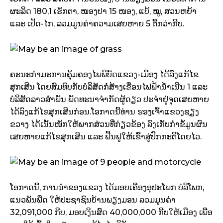
ຜະລິດ 180,1 ເຮັກຕາ, ໜອງປາ 15 ໜອງ, ແບ້, ໝູ, ສວນຫຍ້າ
ແລະ ເປັດ-ໄກ, ລວມມູນຄ່າຄວາມເສຍຫາຍ 5 ຕື້ກວ່າກີບ.
ຄະນະກຳມະການຄຸ້ມຄອງໄພພິບັດແຂວງ-ເມືອງ ໄດ້ລົງແກ້ໄຂ
ສຸກເສີນ ໂດຍສົມທົບກັບບໍລິສັດກໍ່ສ້າງເຂື່ອນໄຟຟ້ານໍ້າເນີນ 1 ແລະ
ບໍລິສັດລາວສຳພັນ ພັດທະນາຈຳກັດຜູ້ດຽວ ປະຈຳຢູ່ຈຸດເສຍຫາຍ
ໄດ້ລົງແກ້ໄຂສຸກເສີນກ່ອນ.ໂອກາດນີ້ທ່ານ ຮອງເຈົ້າແຂວງຊຽງ
ຂວາງ ໄດ້ເນັ້ນໜັກໃຫ້ພາກສ່ວນທີ່ກ່ຽວຂ້ອງ ລົງເກັບກຳຂໍ້ມູນຜົນ
ເສຍຫາຍແກ້ໄຂສຸກເສີນ ແລະ ຟື້ນຟູໃຫ້ເຂົ້າສູ່ປົກກະຕິໂດຍໄວ.
ໂອກາດນີ້, ການນຳຂອງແຂວງ ໄດ້ມອບເຄື່ອງອຸປະໂພກ ບໍລິໂພກ,
ແນວພັນພືດ ໃຫ້ປະຊາຊົນບ້ານພຽງມອນ ລວມມູນຄ່າ
32,091,000 ກີບ, ມອບເງິນສົດ 40,000,000 ກີບໃຫ້ເມືອງ ເພື່ອ