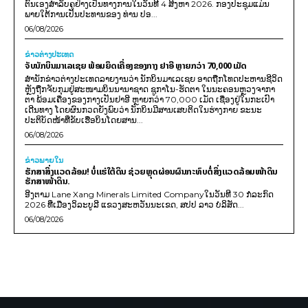
ຕົນເອງສຳລັບຄູຢ່າງເປັນທາງການໃນວັນທີ 4 ສິງຫາ 2026. ກອງປະຊຸມແມ່ນ
ພາຍໃຕ້ການເປັນປະທານຂອງ ທ່ານ ປອ...
06/08/2026
ຂ່າວຕ່າງປະເທດ
ຈັບນັກບິນມາເລເຊຍ ພ້ອມຍຶດເຄື່ອງຂອງກາງ ຢາອີ ຫຼາຍກວ່າ 70,000 ເມັດ
ສຳນັກຂ່າວຕ່າງປະເທດລາຍງານວ່າ ນັກບິນມາເລເຊຍ ອາດຖືກໂທດປະຫານຊີວິດ
ຫຼັງຖືກຈັບກຸມຢູ່ສະໜາມບິນນານາຊາດ ຊູກາໂນ-ຮັດຕາ ໃນນະຄອນຫຼວງຈາກາ
ຕາ ພ້ອມເຄື່ອງຂອງກາງເປັນຢາອີ ຫຼາຍກວ່າ 70,000 ເມັດ ເຊື່ອງຢູ່ໃນກະເປົາ
ເດີນທາງ ໂດຍຜົນກວດຍັງພົບວ່າ ນັກບິນມີສານເສບຕິດໃນຮ່າງກາຍ ຂະນະ
ປະຕິບັດໜ້າທີ່ຂັບເຮືອບິນໂດຍສານ...
06/08/2026
ຂ່າວພາຍ​ໃນ
ຮັກສາສິ່ງແວດລ້ອມ! ບໍ່ແຮ່ໃຕ້ດິນ ຊ່ວຍຫຼຸດຜ່ອນຜົນກະທົບຕໍ່ສິ່ງແວດລ້ອມໜ້າດິນ
ຮັກສາໜ້າດິນ.
ອີງຕາມ Lane Xang Minerals Limited Companyໃນວັນທີ 30 ກໍລະກົດ
2026 ທີ່ເມືອງວິລະບູລີ ແຂວງສະຫວັນນະເຂດ, ສປປ ລາວ ບໍລິສັດ...
06/08/2026