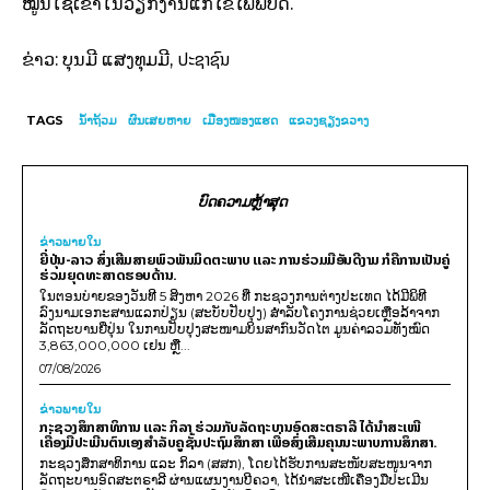
ໝູນໃຊ້ເຂົ້າໃນວຽກງານແກ້ໄຂໄພພິບັດ.
ປະຊາຊົນ
ຂ່າວ: ບຸນມີ ແສງທຸມມີ,
TAGS
ນໍ້າຖ້ວມ
ຜົນເສຍຫາຍ
ເມືອງໜອງແຮດ
ແຂວງຊຽງຂວາງ
ບົດຄວາມຫຼ້າສຸດ
ຂ່າວພາຍ​ໃນ
ຍີ່ປຸ່ນ-ລາວ ສົ່ງເສີມສາຍພົວພັນມິດຕະພາບ ແລະ ການຮ່ວມມືອັນດີງາມ ກໍຄືການເປັນຄູ່
ຮ່ວມຍຸດທະສາດຮອບດ້ານ.
ໃນຕອນບ່າຍຂອງວັນທີ 5 ສິງຫາ 2026 ທີ່ ກະຊວງການຕ່າງປະເທດ ໄດ້ມີພິທີ
ລົງນາມເອກະສານແລກປ່ຽນ (ສະບັບປັບປຸງ) ສໍາລັບໂຄງການຊ່ວຍເຫຼືອລ້າຈາກ
ລັດຖະບານຍີ່ປຸ່ນ ໃນການປັບປຸງສະໜາມບິນສາກົນວັດໄຕ ມູນຄ່າລວມທັງໝົດ
3,863,000,000 ເຢນ ຫຼື...
07/08/2026
ຂ່າວພາຍ​ໃນ
ກະຊວງສຶກສາທິການ ແລະ ກິລາ ຮ່ວມກັບລັດຖະບານອົດສະຕຣາລີ ໄດ້ນຳສະເໜີ
ເຄື່ອງມືປະເມີນຕົນເອງສຳລັບຄູຊັ້ນປະຖົມສຶກສາ ເພື່ອສົ່ງເສີມຄຸນນະພາບການສຶກສາ.
ກະຊວງສຶກສາທິການ ແລະ ກິລາ (ສສກ), ໂດຍໄດ້ຮັບການສະໜັບສະໜູນຈາກ
ລັດຖະບານອົດສະຕຣາລີ ຜ່ານແຜນງານບີຄວາ, ໄດ້ນຳສະເໜີເຄື່ອງມືປະເມີນ