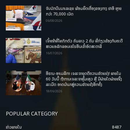
ຈັບນັກບິນມາເລເຊຍ ພ້ອມຍຶດເຄື່ອງຂອງກາງ ຢາອີ ຫຼາຍ
ກວ່າ 70,000 ເມັດ
06/08/2026
ເຈົ້າໜ້າທີ່ໄທກັກຕົວ ຄົນລາວ 2 ຄົນ ທີ່ກ່ຽວຂ້ອງກັບຄະດີ
ສາວແອລັກລອບເຮໂຣອີນເຂົ້າອົດສະຕາລີ
16/07/2026
ອີຣານ-ອາເມລິກາ ເຈລະຈາຍຸດຕິຄວາມຂັດແຍ່ງ! ພາຍໃນ
60 ວັນນີ້ ຖ້າການເຈລະຈາຫຼົ້ມເຫຼວ ຫຼື ມີຝ່າຍໃດຝ່າຍໜຶ່ງ
ລະເມີດ ອາດນໍາມາສູ່ຄວາມຂັດແຍ້ງອີກຄັ້ງ
18/06/2026
POPULAR CATEGORY
ຂ່າວພາຍ​ໃນ
8487