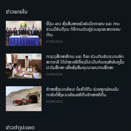
ຂ່າວພາຍໃນ
ຍີ່ປຸ່ນ-ລາວ ສົ່ງເສີມສາຍພົວພັນມິດຕະພາບ ແລະ ການ
ຮ່ວມມືອັນດີງາມ ກໍຄືການເປັນຄູ່ຮ່ວມຍຸດທະສາດຮອບ
ດ້ານ.
07/08/2026
ກະຊວງສຶກສາທິການ ແລະ ກິລາ ຮ່ວມກັບລັດຖະບານອົດ
ສະຕຣາລີ ໄດ້ນຳສະເໜີເຄື່ອງມືປະເມີນຕົນເອງສຳລັບຄູຊັ້ນ
ປະຖົມສຶກສາ ເພື່ອສົ່ງເສີມຄຸນນະພາບການສຶກສາ.
06/08/2026
ຮັກສາສິ່ງແວດລ້ອມ! ບໍ່ແຮ່ໃຕ້ດິນ ຊ່ວຍຫຼຸດຜ່ອນຜົນ
ກະທົບຕໍ່ສິ່ງແວດລ້ອມໜ້າດິນຮັກສາໜ້າດິນ.
06/08/2026
ຂ່າວຕ່າງປະເທດ