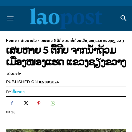
Home
ຂ່າວພາຍ​ໃນ
ເສຍຫາຍ 5 ຕື້ກີບ ຈາກນໍ້າຖ້ວມເມືອງໜອງແຮດ ແຂວງຊຽງຂວາງ
ເສຍຫາຍ 5 ຕື້ກີບ ຈາກນໍ້າຖ້ວມ
ເມືອງໜອງແຮດ ແຂວງຊຽງຂວາງ
ຂ່າວພາຍ​ໃນ
02/09/2024
PUBLISHED ON
BY
ພິຍາດາ
96