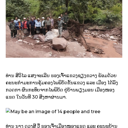
ທ່ານ ສີວິໄລ ແສງຈະເລີນ ຮອງເຈົ້າແຂວງຊຽງຂວາງ ພ້ອມດ້ວຍ
ຄະນະກຳມະການຄຸ້ມຄອງໄພພິບັດຂັ້ນແຂວງ ແລະ ເມືອງ ໄດ້ລົງ
ກວດກາ ຜົນກະທົບຈາກໄພພິບັດ ຢູ່ບ້ານພຽງມອນ ເມືອງໜອງ
ແຮດ ໃນວັນທີ 30 ສິງຫາຜ່ານມາ.
ທ່ານ ນາງ ດວງສີ ວື່ ຮອງເຈົ້າເມືອງໜອງແຮດ ແລະ ຄະນະບ້ານ