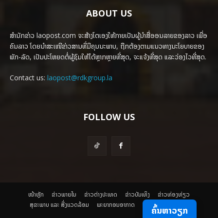
ABOUT US
ສຳນັກຂ່າວ laopost.com ຈະສ້າງໂຕເອງໃຫ້ກາຍເປັນຜູ້ນຳສື່ອອນລາຍຂອງລາວ ເພື່ອ
ຄົນລາວ ໂດຍນຳສະເໜີຂ່າວສານທີ່ມີຄຸນນະພາບ, ຖືກຕ້ອງຕາມແນວທາງນະໂຍບາຍຂອງ
ພັກ-ລັດ, ເປັນປະໂຫຍດຕໍ່ຜູ້ຊົມໃຫ້ໄດ້ຫຼາກຫຼາຍທີ່ສຸດ, ຈະແຈ້ງທີ່ສຸດ ແລະວ່ອງໄວທີ່ສຸດ.
Contact us:
laopost@rdkgroup.la
FOLLOW US
ໜ້າຫຼັກ
ຂ່າວພາຍ​ໃນ
ຂ່າວຕ່າງປະເທດ
​ຂ່າວບັນເທິງ
​ຂ່າວທ່ອງທ່ຽວ
ສຸຂະພາບ ແລະ ສີ່ງແວດລ້ອມ
ພະຍາກອນອາກາດ
ຄົ້ນຫາວຽກ