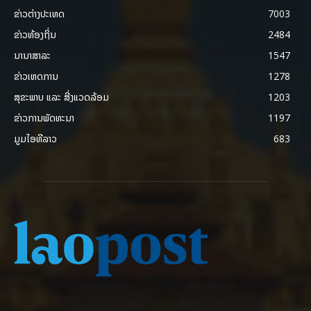
ຂ່າວຕ່າງປະເທດ
7003
ຂ່າວທ້ອງຖິ່ນ
2484
ນານາສາລະ
1547
ຂ່າວເຫດການ
1278
ສຸຂະພາບ ແລະ ສີ່ງແວດລ້ອມ
1203
ຂ່າວການພັດທະນາ
1197
ມູມໄອທີລາວ
683