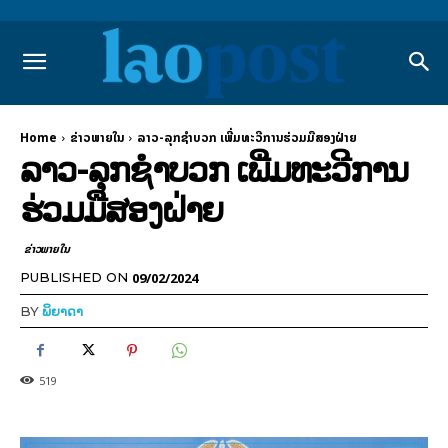
Home
ຂ່າວພາຍ​ໃນ
ລາວ-ລຸກຊຳບວກ ເພີ່ມທະວີການຮ່ວມມືສອງຝ່າຍ
ລາວ-ລຸກຊຳບວກ ເພີ່ມທະວີການ
ຮ່ວມມືສອງຝ່າຍ
ຂ່າວພາຍ​ໃນ
09/02/2024
PUBLISHED ON
BY
ພິຍາດາ
519