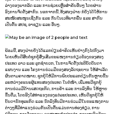
ລ່າງຂອງພາກລັດ ແລະ ການຊ່ວຍເຫຼືອສໍາຄັນອື່ນໆ ໂດຍຜ່ານ
ອົງການຈັດຕັ້ງສາກົນ. ນອກຈາກນີ້, ທັງສອງຝ່າຍ ກໍຍັງໄດ້ໃຫ້ການ
ສະໜັບສະໜູນເຊິ່ງກັນ ແລະ ກັນໃນເວທີພາກພື້ນ ແລະ ສາກົນ
ເປັນຕົ້ນ ສປຊ, ອາຊຽນ ແລະ ອື່ນໆ.
ພ້ອມນີ້, ສອງຝ່າຍຍັງໄດ້ແລກປ່ຽນຄໍາຄິດເຫັນຢ່າງກົງໄປກົງມາ
ໂດຍເຫັນດີສືບຕໍ່ຊຸກຍູ້ສົ່ງເສີມຂະແໜງການກ່ຽວຂ້ອງຂອງສອງ
ປະເທດ ລາວ ແລະ ລຸກຊຳບວກ, ໃນການຈັດຕັ້ງປະຕິບັດບັນດາ
ແຜນງານ ແລະ ໂຄງການຮ່ວມມືຂອງສອງລັດຖະບານ ໃຫ້ສໍາເລັດ
ຜົນຕາມຄາດໝາຍ, ຊຸກຍູ້ໃຫ້ມີການພົບປະແລກປ່ຽນກັນຫຼາຍຂຶ້ນ
ລະຫວ່າງຄະນະຜູ້ແທນສອງປະເທດ ໃນຕໍ່ໜ້າ, ເພີ່ມທະວີຊຸກຍູ້
ການຮ່ວມມືດ້ານເສດຖະກິດ, ການຄ້າ ແລະ ການລົງທຶນ ໃຫ້ຫຼາຍ
ຂຶ້ນຕື່ມ, ໂດຍອີງໃສ່ທ່າແຮງຂອງແຕ່ລະປະເທດ, ເຫັນດີຊຸກຍູ້ໃຫ້
ບັນດານັກທຸລະກິດ ແລະ ນັກລົງທຶນມີການຮ່ວມມືໃນຂະແໜງການ
ຕ່າງໆທີ່ມີທ່າແຮງຮ່ວມກັນເປັນຕົ້ນແມ່ນການທ່ອງທ່ຽວ, ການ