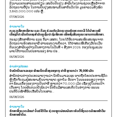
ລົງນາມເອກະສານແລກປ່ຽນ (ສະບັບປັບປຸງ) ສໍາລັບໂຄງການຊ່ວຍເຫຼືອລ້າຈາກ
ລັດຖະບານຍີ່ປຸ່ນ ໃນການປັບປຸງສະໜາມບິນສາກົນວັດໄຕ ມູນຄ່າລວມທັງໝົດ
3,863,000,000 ເຢນ ຫຼື...
07/08/2026
ຂ່າວພາຍ​ໃນ
ກະຊວງສຶກສາທິການ ແລະ ກິລາ ຮ່ວມກັບລັດຖະບານອົດສະຕຣາລີ ໄດ້ນຳສະເໜີ
ເຄື່ອງມືປະເມີນຕົນເອງສຳລັບຄູຊັ້ນປະຖົມສຶກສາ ເພື່ອສົ່ງເສີມຄຸນນະພາບການສຶກສາ.
ກະຊວງສຶກສາທິການ ແລະ ກິລາ (ສສກ), ໂດຍໄດ້ຮັບການສະໜັບສະໜູນຈາກ
ລັດຖະບານອົດສະຕຣາລີ ຜ່ານແຜນງານບີຄວາ, ໄດ້ນຳສະເໜີເຄື່ອງມືປະເມີນ
ຕົນເອງສຳລັບຄູຢ່າງເປັນທາງການໃນວັນທີ 4 ສິງຫາ 2026. ກອງປະຊຸມແມ່ນ
ພາຍໃຕ້ການເປັນປະທານຂອງ ທ່ານ ປອ...
06/08/2026
ຂ່າວຕ່າງປະເທດ
ຈັບນັກບິນມາເລເຊຍ ພ້ອມຍຶດເຄື່ອງຂອງກາງ ຢາອີ ຫຼາຍກວ່າ 70,000 ເມັດ
ສຳນັກຂ່າວຕ່າງປະເທດລາຍງານວ່າ ນັກບິນມາເລເຊຍ ອາດຖືກໂທດປະຫານຊີວິດ
ຫຼັງຖືກຈັບກຸມຢູ່ສະໜາມບິນນານາຊາດ ຊູກາໂນ-ຮັດຕາ ໃນນະຄອນຫຼວງຈາກາ
ຕາ ພ້ອມເຄື່ອງຂອງກາງເປັນຢາອີ ຫຼາຍກວ່າ 70,000 ເມັດ ເຊື່ອງຢູ່ໃນກະເປົາ
ເດີນທາງ ໂດຍຜົນກວດຍັງພົບວ່າ ນັກບິນມີສານເສບຕິດໃນຮ່າງກາຍ ຂະນະ
ປະຕິບັດໜ້າທີ່ຂັບເຮືອບິນໂດຍສານ...
06/08/2026
ຂ່າວພາຍ​ໃນ
ຮັກສາສິ່ງແວດລ້ອມ! ບໍ່ແຮ່ໃຕ້ດິນ ຊ່ວຍຫຼຸດຜ່ອນຜົນກະທົບຕໍ່ສິ່ງແວດລ້ອມໜ້າດິນ
ຮັກສາໜ້າດິນ.