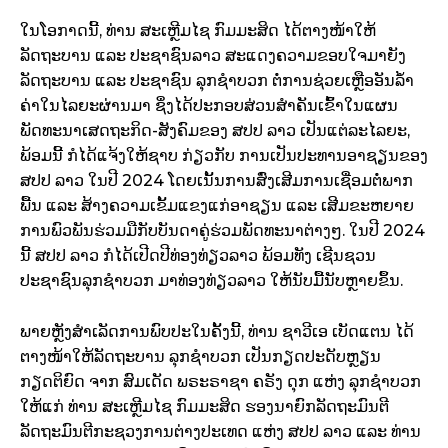
ໃນໂອກາດນີ້, ທ່ານ ສະເຫຼີມໄຊ ກົມມະສິດ ໄດ້ຕາງໜ້າໃຫ້
ລັດຖະບານ ແລະ ປະຊາຊົນລາວ ສະແດງຄວາມຂອບໃຈມາຍັງ
ລັດຖະບານ ແລະ ປະຊາຊົນ ລຸກຊຳບວກ ຕໍ່ການຊ່ວຍເຫຼືອອັນລ້ຳ
ຄ່າໃນໄລຍະຜ່ານມາ ຊຶ່ງໄດ້ປະກອບສ່ວນສຳຄັນເຂົ້າໃນແຜນ
ພັດທະນາເສດຖະກິດ-ສັງຄົມຂອງ ສປປ ລາວ ເປັນແຕ່ລະໄລຍະ,
ພ້ອມນີ້ ກໍໄດ້ແຈ້ງໃຫ້ຊາບ ກ່ຽວກັບ ການເປັນປະທານອາຊຽນຂອງ
ສປປ ລາວ ໃນປີ 2024 ໂດຍເນັ້ນການສົ່ງເສີມການເຊື່ອມຕໍ່ພາກ
ພື້ນ ແລະ ສ້າງຄວາມເຂັ້ມແຂງແກ່ອາຊຽນ ແລະ ເສີມຂະຫຍາຍ
ການພົວພັນຮ່ວມມືກັບບັນດາຄູ່ຮ່ວມພັດທະນາຕ່າງໆ. ໃນປີ 2024
ນີ້ ສປປ ລາວ ກໍໄດ້ເປີດປີທ່ອງທ່ຽວລາວ ພ້ອມທັງ ເຊີນຊວນ
ປະຊາຊົນລຸກຊຳບວກ ມາທ່ອງທ່ຽວລາວ ໃຫ້ນັບມື້ນັບຫຼາຍຂຶ້ນ.
ພາຍຫຼັງສຳເລັດການພົບປະໃນຄັ້ງນີ້, ທ່ານ ຊາວີເອ ເບັດແຕນ ໄດ້
ຕາງໜ້າໃຫ້ລັດຖະບານ ລຸກຊໍາບວກ ເປັນກຽດປະດັບຫຼຽນ
ກຽດຕິຍົດ ຈາກ ສົມເດັດ ພຣະຣາຊາ ຄຣັງ ດຸກ ແຫ່ງ ລຸກຊໍາບວກ
ໃຫ້ແກ່ ທ່ານ ສະເຫຼີມໄຊ ກົມມະສິດ ຮອງນາຍົກລັດຖະມົນຕີ
ລັດຖະມົນຕີກະຊວງການຕ່າງປະເທດ ແຫ່ງ ສປປ ລາວ ແລະ ທ່ານ