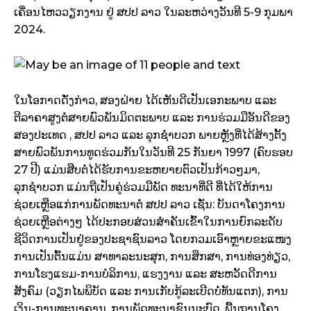
ເຄື່ອນໄຫວວຽກງານ ຢູ່ ສປປ ລາວ ໃນລະຫວ່າງວັນທີ 5-9 ກຸມພາ
2024.
ໃນໂອກາດດັ່ງກ່າວ, ສອງຝ່າຍ ໄດ້ເຫັນດີເປັນເອກະພາບ ແລະ
ຕີລາຄາສູງຕໍ່ສາຍພົວພັນມິດຕະພາບ ແລະ ການຮ່ວມມືອັນດີຂອງ
ສອງປະເທດ , ສປປ ລາວ ແລະ ລຸກຊຳບວກ ພາຍຫຼັງທີ່ໄດ້ສ້າງຕັ້ງ
ສາຍພົວພັນການທູດຮ່ວມກັນໃນວັນທີ 25 ກັນຍາ 1997 (ຄົບຮອບ
27 ປີ) ແມ່ນສືບຕໍ່ໄດ້ຮັບການຂະຫຍາຍຕົວເປັນກ້າວໆມາ,
ລຸກຊຳບວກ ແມ່ນຖືເປັນຄູ່ຮ່ວມມືພັດ ທະນາທີ່ດີ ທີ່ໄດ້ໃຫ້ການ
ຊ່ວຍເຫຼືອແກ່ການພັດທະນາຕໍ່ ສປປ ລາວ ເຊັ່ນ: ບັນດາໂຄງການ
ຊ່ວຍເຫຼືອຕ່າງໆ ໄດ້ປະກອບສ່ວນສຳຄັນເຂົ້າໃນການຍົກລະດັບ
ຊີວິດການເປັນຢູ່ຂອງປະຊາຊົນລາວ ໂດຍກວມເອົາຫຼາຍຂະແໜງ
ການເປັນຕົ້ນແມ່ນ ສາທາລະນະສຸກ, ການສຶກສາ, ການທ່ອງທ່ຽວ,
ການໂຮງແຮມ-ການບໍລິການ, ແຮງງານ ແລະ ສະຫວັດດີການ
ສັງຄົມ (ວຽກໄພພິບັດ ແລະ ການເກັບກູ້ລະເບີດບໍ່ທັນແຕກ), ການ
ເງິນ-ການທະນາຄານ, ການພັດທະນາຊົນນະບົດ, ພື້ນຖານໂຄງ