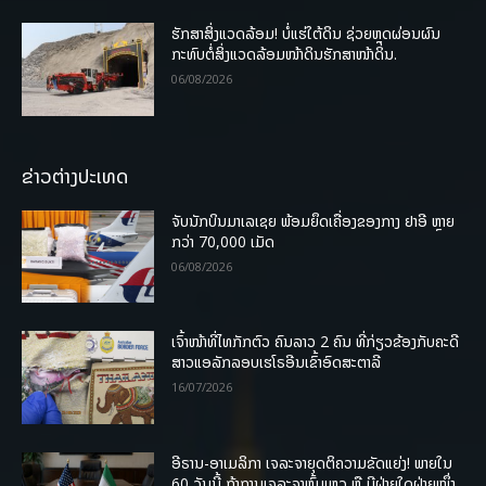
ຮັກສາສິ່ງແວດລ້ອມ! ບໍ່ແຮ່ໃຕ້ດິນ ຊ່ວຍຫຼຸດຜ່ອນຜົນ
ກະທົບຕໍ່ສິ່ງແວດລ້ອມໜ້າດິນຮັກສາໜ້າດິນ.
06/08/2026
ຂ່າວຕ່າງປະເທດ
ຈັບນັກບິນມາເລເຊຍ ພ້ອມຍຶດເຄື່ອງຂອງກາງ ຢາອີ ຫຼາຍ
ກວ່າ 70,000 ເມັດ
06/08/2026
ເຈົ້າໜ້າທີ່ໄທກັກຕົວ ຄົນລາວ 2 ຄົນ ທີ່ກ່ຽວຂ້ອງກັບຄະດີ
ສາວແອລັກລອບເຮໂຣອີນເຂົ້າອົດສະຕາລີ
16/07/2026
ອີຣານ-ອາເມລິກາ ເຈລະຈາຍຸດຕິຄວາມຂັດແຍ່ງ! ພາຍໃນ
60 ວັນນີ້ ຖ້າການເຈລະຈາຫຼົ້ມເຫຼວ ຫຼື ມີຝ່າຍໃດຝ່າຍໜຶ່ງ