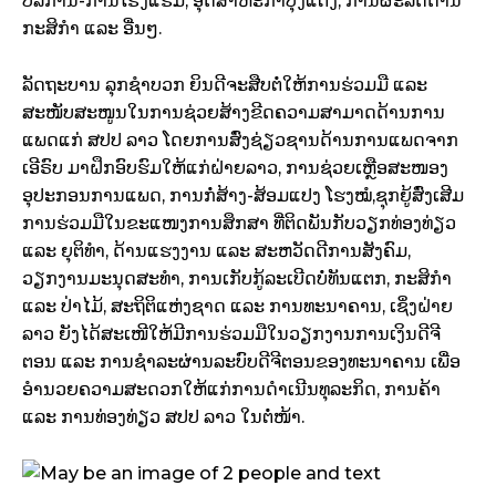
ບໍລິການ-ການໂຮງແຮມ, ອຸດສາຫະກຳປຸງແຕ່ງ, ການຜະລິດດ້ານ
ກະສິກໍາ ແລະ ອື່ນໆ.
ລັດຖະບານ ລຸກຊຳບວກ ຍິນດີຈະສືບຕໍ່ໃຫ້ການຮ່ວມມື ແລະ
ສະໜັບສະໜູນໃນການຊ່ວຍສ້າງຂີດຄວາມສາມາດດ້ານການ
ແພດແກ່ ສປປ ລາວ ໂດຍການສົ່ງຊ່ຽວຊານດ້ານການແພດຈາກ
ເອີຣົບ ມາຝຶກອົບຮົມໃຫ້ແກ່ຝ່າຍລາວ, ການຊ່ວຍເຫຼືອສະໜອງ
ອຸປະກອນການແພດ, ການກໍ່ສ້າງ-ສ້ອມແປງ ໂຮງໝໍ,ຊຸກຍູ້ສົ່ງເສີມ
ການຮ່ວມມືໃນຂະແໜງການສຶກສາ ທີ່ຕິດພັນກັບວຽກທ່ອງທ່ຽວ
ແລະ ຍຸຕິທຳ, ດ້ານແຮງງານ ແລະ ສະຫວັດດີການສັງຄົມ,
ວຽກງານມະນຸດສະທຳ, ການເກັບກູ້ລະເບີດບໍ່ທັນແຕກ, ກະສິກຳ
ແລະ ປ່າໄມ້, ສະຖິຕິແຫ່ງຊາດ ແລະ ການທະນາຄານ, ເຊິ່ງຝ່າຍ
ລາວ ຍັງໄດ້ສະເໜີໃຫ້ມີການຮ່ວມມືໃນວຽກງານການເງິນດີຈີ
ຕອນ ແລະ ການຊຳລະຜ່ານລະບົບດີຈີຕອນຂອງທະນາຄານ ເພື່ອ
ອຳນວຍຄວາມສະດວກໃຫ້ແກ່ການດຳເນີນທຸລະກິດ, ການຄ້າ
ແລະ ການທ່ອງທ່ຽວ ສປປ ລາວ ໃນຕໍ່ໜ້າ.