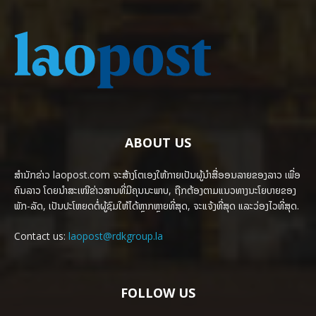
ABOUT US
ສຳນັກຂ່າວ laopost.com ຈະສ້າງໂຕເອງໃຫ້ກາຍເປັນຜູ້ນຳສື່ອອນລາຍຂອງລາວ ເພື່ອ
ຄົນລາວ ໂດຍນຳສະເໜີຂ່າວສານທີ່ມີຄຸນນະພາບ, ຖືກຕ້ອງຕາມແນວທາງນະໂຍບາຍຂອງ
ພັກ-ລັດ, ເປັນປະໂຫຍດຕໍ່ຜູ້ຊົມໃຫ້ໄດ້ຫຼາກຫຼາຍທີ່ສຸດ, ຈະແຈ້ງທີ່ສຸດ ແລະວ່ອງໄວທີ່ສຸດ.
Contact us:
laopost@rdkgroup.la
FOLLOW US