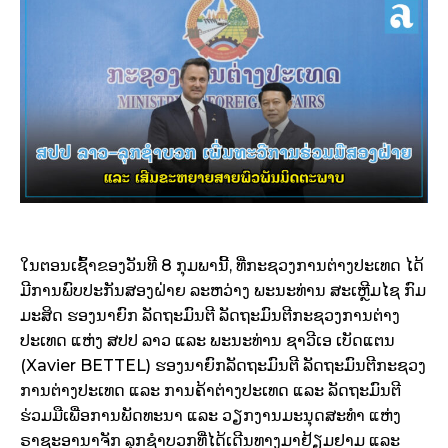
ໃນຕອນເຊົ້າຂອງວັນທີ 8 ກຸມພານີ້, ທີ່ກະຊວງການຕ່າງປະເທດ ໄດ້
ມີການພົບປະກັນສອງຝ່າຍ ລະຫວ່າງ ພະນະທ່ານ ສະເຫຼີມໄຊ ກົມ
ມະສິດ ຮອງນາຍົກ ລັດຖະມົນຕີ ລັດຖະມົນຕີກະຊວງການຕ່າງ
ປະເທດ ແຫ່ງ ສປປ ລາວ ແລະ ພະນະທ່ານ ຊາວີເອ ເບັດແຕນ
(Xavier BETTEL) ຮອງນາຍົກລັດຖະມົນຕີ ລັດຖະມົນຕີກະຊວງ
ການຕ່າງປະເທດ ແລະ ການຄ້າຕ່າງປະເທດ ແລະ ລັດຖະມົນຕີ
ຮ່ວມມືເພື່ອການພັດທະນາ ແລະ ວຽກງານມະນຸດສະທຳ ແຫ່ງ
ຣາຊະອານາຈັກ ລຸກຊໍາບວກທີ່ໄດ້ເດີນທາງມາຢ້ຽມຢາມ ແລະ