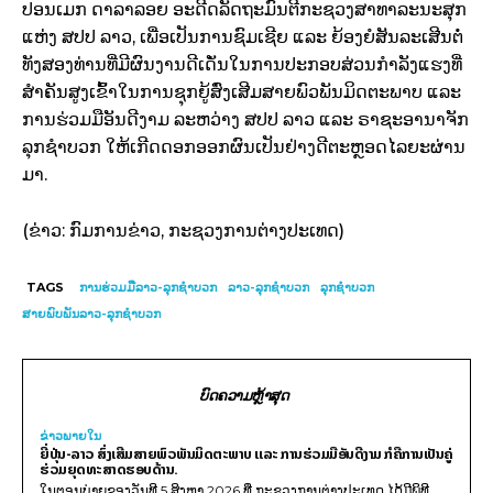
ປອນເມກ ດາລາລອຍ ອະດີດລັດຖະມົນຕີກະຊວງສາທາລະນະສຸກ
ແຫ່ງ ສປປ ລາວ, ເພື່ອເປັນການຊົມເຊີຍ ແລະ ຍ້ອງຍໍສັນລະເສີນຕໍ່
ທັງສອງທ່ານທີ່ມີຜົນງານດີເດັ່ນໃນການປະກອບສ່ວນກຳລັງແຮງທີ່
ສໍາຄັນສູງເຂົ້າໃນການຊຸກຍູ້ສົ່ງເສີມສາຍພົວພັນມິດຕະພາບ ແລະ
ການຮ່ວມມືອັນດີງາມ ລະຫວ່າງ ສປປ ລາວ ແລະ ຣາຊະອານາຈັກ
ລຸກຊຳບວກ ໃຫ້ເກີດດອກອອກຜົນເປັນຢ່າງດີຕະຫຼອດໄລຍະຜ່ານ
ມາ.
(ຂ່າວ: ກົມການຂ່າວ, ກະຊວງການຕ່າງປະເທດ)
TAGS
ການຮ່ວມມືລາວ-ລຸກຊໍາບວກ
ລາວ-ລຸກຊໍາບວກ
ລຸກຊໍາບວກ
ສາຍພົບພັນລາວ-ລຸກຊໍາບວກ
ບົດຄວາມຫຼ້າສຸດ
ຂ່າວພາຍ​ໃນ
ຍີ່ປຸ່ນ-ລາວ ສົ່ງເສີມສາຍພົວພັນມິດຕະພາບ ແລະ ການຮ່ວມມືອັນດີງາມ ກໍຄືການເປັນຄູ່
ຮ່ວມຍຸດທະສາດຮອບດ້ານ.
ໃນຕອນບ່າຍຂອງວັນທີ 5 ສິງຫາ 2026 ທີ່ ກະຊວງການຕ່າງປະເທດ ໄດ້ມີພິທີ