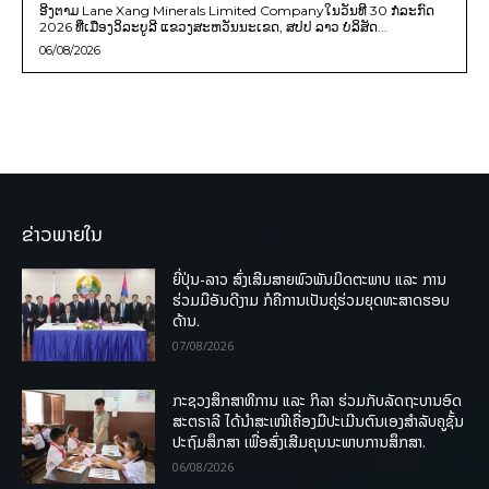
ອີງຕາມ Lane Xang Minerals Limited Companyໃນວັນທີ 30 ກໍລະກົດ
2026 ທີ່ເມືອງວິລະບູລີ ແຂວງສະຫວັນນະເຂດ, ສປປ ລາວ ບໍລິສັດ...
06/08/2026
ຂ່າວພາຍໃນ
ຍີ່ປຸ່ນ-ລາວ ສົ່ງເສີມສາຍພົວພັນມິດຕະພາບ ແລະ ການ
ຮ່ວມມືອັນດີງາມ ກໍຄືການເປັນຄູ່ຮ່ວມຍຸດທະສາດຮອບ
ດ້ານ.
07/08/2026
ກະຊວງສຶກສາທິການ ແລະ ກິລາ ຮ່ວມກັບລັດຖະບານອົດ
ສະຕຣາລີ ໄດ້ນຳສະເໜີເຄື່ອງມືປະເມີນຕົນເອງສຳລັບຄູຊັ້ນ
ປະຖົມສຶກສາ ເພື່ອສົ່ງເສີມຄຸນນະພາບການສຶກສາ.
06/08/2026