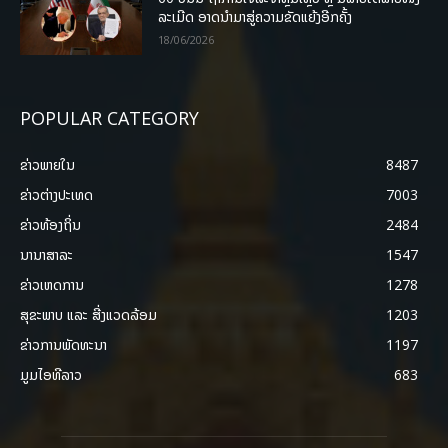
ລະເມີດ ອາດນໍາມາສູ່ຄວາມຂັດແຍ້ງອີກຄັ້ງ
18/06/2026
POPULAR CATEGORY
ຂ່າວພາຍ​ໃນ
8487
ຂ່າວຕ່າງປະເທດ
7003
ຂ່າວທ້ອງຖິ່ນ
2484
ນານາສາລະ
1547
ຂ່າວເຫດການ
1278
ສຸຂະພາບ ແລະ ສີ່ງແວດລ້ອມ
1203
ຂ່າວການພັດທະນາ
1197
ມູມໄອທີລາວ
683