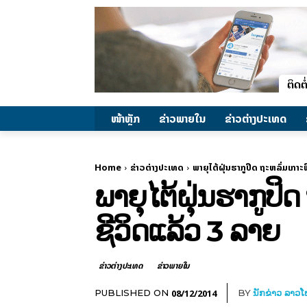
ໜ້າຫຼັກ
ຂ່າວພາຍ​ໃນ
ຂ່າວຕ່າງປະເທດ
Home
ຂ່າວຕ່າງປະເທດ
ພາຍຸໄຕ້ຝຸ່ນຮາກູປິດ ຖະຫລົ່ມເກາ
ພາຍຸໄຕ້ຝຸ່ນຮາກູປິ
ຊີວິດແລ້ວ 3 ລາຍ
ຂ່າວຕ່າງປະເທດ
ຂ່າວພາຍ​ໃນ
08/12/2014
PUBLISHED ON
BY
ນັກຂ່າວ ລາວ