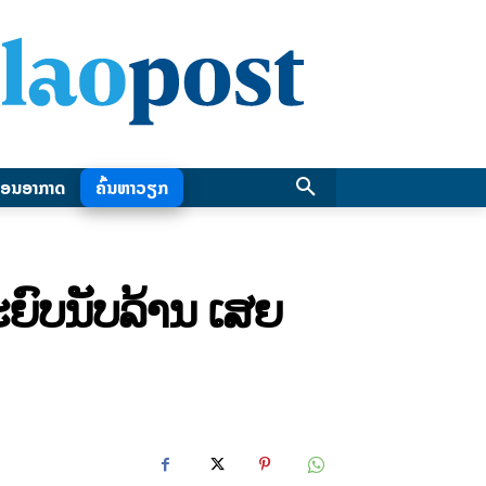
ອນອາກາດ
ຄົ້ນຫາວຽກ
ະຍົບນັບລ້ານ ເສຍ