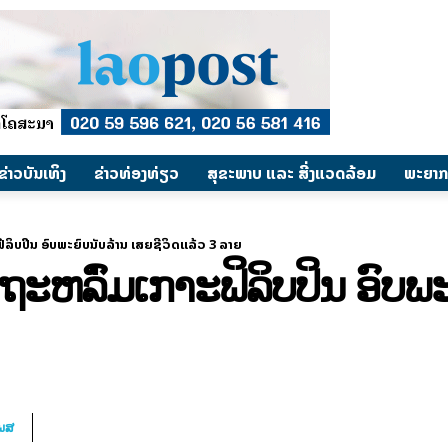
​ຂ່າວບັນເທິງ
​ຂ່າວທ່ອງທ່ຽວ
ສຸຂະພາບ ແລະ ສີ່ງແວດລ້ອມ
ພະຍາກ
ະຟິລິບປິນ ອົບພະຍົບນັບລ້ານ ເສຍຊີວິດແລ້ວ 3 ລາຍ
ດ ຖະຫລົ່ມເກາະຟິລິບປິນ ອົບພ
ໂພສ