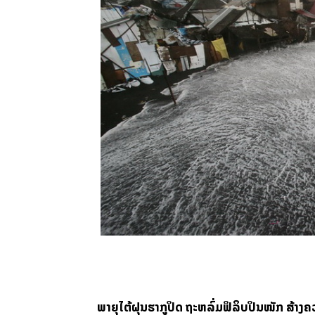
ພາຍຸໄຕ້ຝຸນຮາກູປິດ ຖະຫລົ່ມຟິລິບປິນໜັກ ສ້