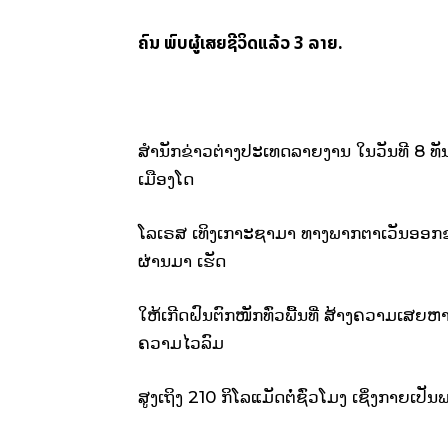
ຄົນ
ພົບຜູ້ເສຍຊີວິດແລ້ວ 3 ລາຍ.
ສຳນັກຂ່າວຕ່າງປະເທດລາຍງານ ໃນວັນທີ 8 ທັນວ
ເມືອງໂດ
ໂລເຣສ ເທິງເກາະຊາມາ ທາງພາກຕາເວັນອອກຂອງ
ຜ່ານມາ ເຮັດ
ໃຫ້ເກີດຝົນຕົກໜັກທົ່ວພື້ນທີ່ ສ້າງຄວາມເສຍ
ຄວາມໄວລົມ
ສູງເຖິງ 210 ກິໂລແມັດຕໍ່ຊົ່ວໂມງ ເຊິ່ງກາຍເປັນພາຍ