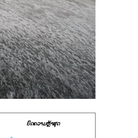
ບົດຄວາມຫຼ້າສຸດ