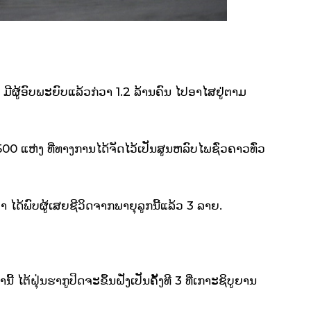
ມີຜູ້ອົບພະຍົບແລ້ວກ່ວາ 1.2 ລ້ານຄົນ ໄປອາໄສຢູ່ຕາມ
0​ ແຫ່ງ ທີ່ທາງການໄດ້ຈັດໄວ້ເປັນສູນຫລົບໄພຊົ່ວຄາວທົ່ວ
າ ໄດ້ພົບຜູ້ເສຍຊີວິດຈາກພາຍຸລູກນີ້ແລ້ວ 3 ລາຍ.
ີ້ ໄຕ້ຝຸ່ນຮາກູປິດຈະຂຶ້ນຝັ່ງເປັນຄັ້ງທີ 3 ທີ່ເກາະຊິບູຍານ