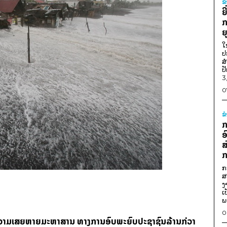
ຂ
ຍ
ກ
ຍ
ໃ
ປ
ສ
ປ
3
0
ຂ
ກ
ອ
ສ
ກ
ກ
ສ
ງ
ເ
ພ
0
າງຄວາມເສຍຫາຍມະຫາສານ ທາງການອົບພະຍົບປະຊາຊົນລ້ານກ່ວາ