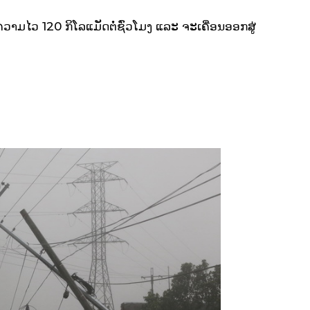
ວາມໄວ 120 ກິໂລແມັດຕໍ່ຊົ່ວໂມງ ແລະ ຈະເຄື່ອນອອກສູ່