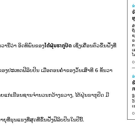
ຂ
ຈ
ຫ
ສ
ຖ
ຊ
ຂ
ໄຕ້ຝຸ່ນຮາກູປິດ
ານີ້ວ່າ ອິດທິພົນຂອງ
ເຊິ່ງເຄື່ອນຕົວຂຶ້ນຝັ່ງທີ່
ກ
ເ
ໂ
0
ປະເທດຟິລິບປິນ ເມື່ອຕອນຄ່ຳຂອງວັນເສົາທີ 6 ທັນວາ
ຂ
ຮ
ກ
ຫາຍແກ່ເຮືອນຊານຈຳນວນກວ້າງຂວາງ, ໄຕ້ຝຸ່ນຮາກູປິດ ມີ
ອ
ວ
ເ
0
ຸທີ່ຮຸນແຮງທີ່ສຸດທີ່ຂຶ້ນຝັ່ງຟິລິບປິນໃນປີນີ້.