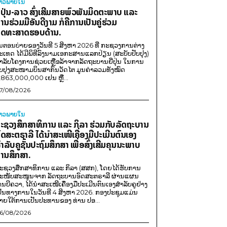
່າວພາຍ​ໃນ
ີ່ປຸ່ນ-ລາວ ສົ່ງເສີມສາຍພົວພັນມິດຕະພາບ ແລະ
ານຮ່ວມມືອັນດີງາມ ກໍຄືການເປັນຄູ່ຮ່ວມ
ຸດທະສາດຮອບດ້ານ.
ນຕອນບ່າຍຂອງວັນທີ 5 ສິງຫາ 2026 ທີ່ ກະຊວງການຕ່າງ
ະເທດ ໄດ້ມີພິທີລົງນາມເອກະສານແລກປ່ຽນ (ສະບັບປັບປຸງ)
ໍາລັບໂຄງການຊ່ວຍເຫຼືອລ້າຈາກລັດຖະບານຍີ່ປຸ່ນ ໃນການ
ັບປຸງສະໜາມບິນສາກົນວັດໄຕ ມູນຄ່າລວມທັງໝົດ
,863,000,000 ເຢນ ຫຼື...
7/08/2026
່າວພາຍ​ໃນ
ະຊວງສຶກສາທິການ ແລະ ກິລາ ຮ່ວມກັບລັດຖະບານ
ົດສະຕຣາລີ ໄດ້ນຳສະເໜີເຄື່ອງມືປະເມີນຕົນເອງ
ຳລັບຄູຊັ້ນປະຖົມສຶກສາ ເພື່ອສົ່ງເສີມຄຸນນະພາບ
ານສຶກສາ.
ະຊວງສຶກສາທິການ ແລະ ກິລາ (ສສກ), ໂດຍໄດ້ຮັບການ
ະໜັບສະໜູນຈາກ ລັດຖະບານອົດສະຕຣາລີ ຜ່ານແຜນ
ານບີຄວາ, ໄດ້ນຳສະເໜີເຄື່ອງມືປະເມີນຕົນເອງສຳລັບຄູຢ່າງ
ປັນທາງການໃນວັນທີ 4 ສິງຫາ 2026. ກອງປະຊຸມແມ່ນ
າຍໃຕ້ການເປັນປະທານຂອງ ທ່ານ ປອ...
6/08/2026