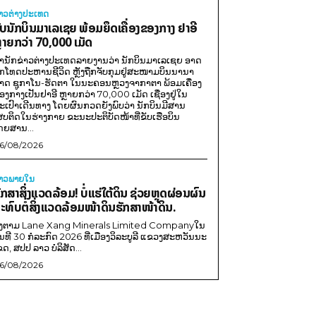
່າວຕ່າງປະເທດ
ັບນັກບິນມາເລເຊຍ ພ້ອມຍຶດເຄື່ອງຂອງກາງ ຢາອີ
ຼາຍກວ່າ 70,000 ເມັດ
ຳນັກຂ່າວຕ່າງປະເທດລາຍງານວ່າ ນັກບິນມາເລເຊຍ ອາດ
ືກໂທດປະຫານຊີວິດ ຫຼັງຖືກຈັບກຸມຢູ່ສະໜາມບິນນານາ
າດ ຊູກາໂນ-ຮັດຕາ ໃນນະຄອນຫຼວງຈາກາຕາ ພ້ອມເຄື່ອງ
ອງກາງເປັນຢາອີ ຫຼາຍກວ່າ 70,000 ເມັດ ເຊື່ອງຢູ່ໃນ
ະເປົາເດີນທາງ ໂດຍຜົນກວດຍັງພົບວ່າ ນັກບິນມີສານ
ສບຕິດໃນຮ່າງກາຍ ຂະນະປະຕິບັດໜ້າທີ່ຂັບເຮືອບິນ
ດຍສານ...
6/08/2026
່າວພາຍ​ໃນ
ັກສາສິ່ງແວດລ້ອມ! ບໍ່ແຮ່ໃຕ້ດິນ ຊ່ວຍຫຼຸດຜ່ອນຜົນ
ະທົບຕໍ່ສິ່ງແວດລ້ອມໜ້າດິນຮັກສາໜ້າດິນ.
ີງຕາມ Lane Xang Minerals Limited Companyໃນ
ັນທີ 30 ກໍລະກົດ 2026 ທີ່ເມືອງວິລະບູລີ ແຂວງສະຫວັນນະ
ຂດ, ສປປ ລາວ ບໍລິສັດ...
6/08/2026