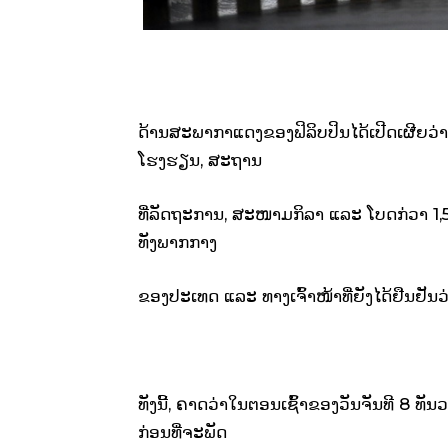
ດ້ານສະພາກາແດງຂອງຟິລິບປິນໄດ້ເປີດເຜີຍວ່າ 
ໂຮງຮຽນ, ສະຖານ
ທີ່ລັດຖະການ, ສະໜາມກິລາ ແລະ ໂບດກ່ວາ 1,50
ທັງພາກກາງ
ຂອງປະເທດ ແລະ ທາງເຈົ້າໜ້າທີ່ຍັງໄດ້ຢືນຢັນວ່
ທັງນີ້, ຄາດວ່າໃນຕອນເຊົ້າຂອງວັນຈັນທີ 8 ທັນວານ
ກ່ອນທີ່ຈະພັດ