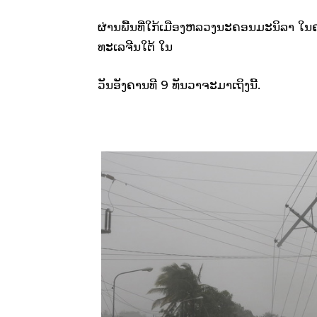
ຜ່ານພື້ນທີ່ໃກ້ເມືອງຫລວງນະຄອນມະນິລາ ໃນຄ
ທະເລຈີນໃຕ້ ໃນ
ວັນອັງຄານທີ 9 ທັນວາຈະມາເຖິງນີ້.