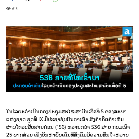
613
ໃນໄລຍະດຳເນີນກອງປະຊຸມສະໄໝສາມັນເທື່ອທີ 5 ຂອງສະພາ
ແຫ່ງຊາດ ຊຸດທີ IX ມີປະຊາຊົນບັນດາເຜົ່າ ສົ່ງຄຳຄິດຄຳເຫັນ
ຜ່ານໂທລະສັບສາຍດ່ວນ (156) ຫລາຍກວ່າ 536 ສາຍ ກວມເອົາ
25 ພາກສ່ວນ ເຊິ່ງບັນຫາພົ້ນເດັ່ນທີ່ສັງຄົມມີຄວາມສົນໃຈຫລາຍ