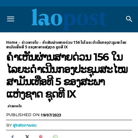
Home
ຂ່າວພາຍ​ໃນ
ຄຳເຫັນຜ່ານສາຍດ່ວນ 156 ໃນໄລຍະດຳເນີນກອງປະຊຸມສະໄໝ
ສາມັນເທື່ອທີ 5 ຂອງສະພາແຫ່ງຊາດ ຊຸດທີ IX
ຄຳເຫັນຜ່ານສາຍດ່ວນ 156 ໃນ
ໄລຍະດຳເນີນກອງປະຊຸມສະໄໝ
ສາມັນເທື່ອທີ 5 ຂອງສະພາ
ແຫ່ງຊາດ ຊຸດທີ IX
ຂ່າວພາຍ​ໃນ
19/07/2023
PUBLISHED ON
BY
ສຸກສະດາພອນ