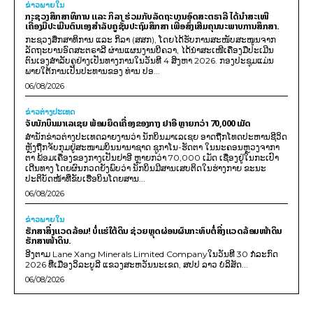
ຂ່າວພາຍ​ໃນ
ກະຊວງສຶກສາທິການ ແລະ ກິລາ ຮ່ວມກັບລັດຖະບານອົດສະຕຣາລີ ໄດ້ນຳສະເໜີ
ເຄື່ອງມືປະເມີນຕົນເອງສຳລັບຄູຊັ້ນປະຖົມສຶກສາ ເພື່ອສົ່ງເສີມຄຸນນະພາບການສຶກສາ.
ກະຊວງສຶກສາທິການ ແລະ ກິລາ (ສສກ), ໂດຍໄດ້ຮັບການສະໜັບສະໜູນຈາກ
ລັດຖະບານອົດສະຕຣາລີ ຜ່ານແຜນງານບີຄວາ, ໄດ້ນຳສະເໜີເຄື່ອງມືປະເມີນ
ຕົນເອງສຳລັບຄູຢ່າງເປັນທາງການໃນວັນທີ 4 ສິງຫາ 2026. ກອງປະຊຸມແມ່ນ
ພາຍໃຕ້ການເປັນປະທານຂອງ ທ່ານ ປອ...
06/08/2026
ຂ່າວຕ່າງປະເທດ
ຈັບນັກບິນມາເລເຊຍ ພ້ອມຍຶດເຄື່ອງຂອງກາງ ຢາອີ ຫຼາຍກວ່າ 70,000 ເມັດ
ສຳນັກຂ່າວຕ່າງປະເທດລາຍງານວ່າ ນັກບິນມາເລເຊຍ ອາດຖືກໂທດປະຫານຊີວິດ
ຫຼັງຖືກຈັບກຸມຢູ່ສະໜາມບິນນານາຊາດ ຊູກາໂນ-ຮັດຕາ ໃນນະຄອນຫຼວງຈາກາ
ຕາ ພ້ອມເຄື່ອງຂອງກາງເປັນຢາອີ ຫຼາຍກວ່າ 70,000 ເມັດ ເຊື່ອງຢູ່ໃນກະເປົາ
ເດີນທາງ ໂດຍຜົນກວດຍັງພົບວ່າ ນັກບິນມີສານເສບຕິດໃນຮ່າງກາຍ ຂະນະ
ປະຕິບັດໜ້າທີ່ຂັບເຮືອບິນໂດຍສານ...
06/08/2026
ຂ່າວພາຍ​ໃນ
ຮັກສາສິ່ງແວດລ້ອມ! ບໍ່ແຮ່ໃຕ້ດິນ ຊ່ວຍຫຼຸດຜ່ອນຜົນກະທົບຕໍ່ສິ່ງແວດລ້ອມໜ້າດິນ
ຮັກສາໜ້າດິນ.
ອີງຕາມ Lane Xang Minerals Limited Companyໃນວັນທີ 30 ກໍລະກົດ
2026 ທີ່ເມືອງວິລະບູລີ ແຂວງສະຫວັນນະເຂດ, ສປປ ລາວ ບໍລິສັດ...
06/08/2026