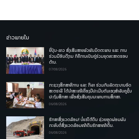
ຂ່າວພາຍໃນ
ຍີ່ປຸ່ນ-ລາວ ສົ່ງເສີມສາຍພົວພັນມິດຕະພາບ ແລະ ການ
ຮ່ວມມືອັນດີງາມ ກໍຄືການເປັນຄູ່ຮ່ວມຍຸດທະສາດຮອບ
ດ້ານ.
07/08/2026
ກະຊວງສຶກສາທິການ ແລະ ກິລາ ຮ່ວມກັບລັດຖະບານອົດ
ສະຕຣາລີ ໄດ້ນຳສະເໜີເຄື່ອງມືປະເມີນຕົນເອງສຳລັບຄູຊັ້ນ
ປະຖົມສຶກສາ ເພື່ອສົ່ງເສີມຄຸນນະພາບການສຶກສາ.
06/08/2026
ຮັກສາສິ່ງແວດລ້ອມ! ບໍ່ແຮ່ໃຕ້ດິນ ຊ່ວຍຫຼຸດຜ່ອນຜົນ
ກະທົບຕໍ່ສິ່ງແວດລ້ອມໜ້າດິນຮັກສາໜ້າດິນ.
06/08/2026