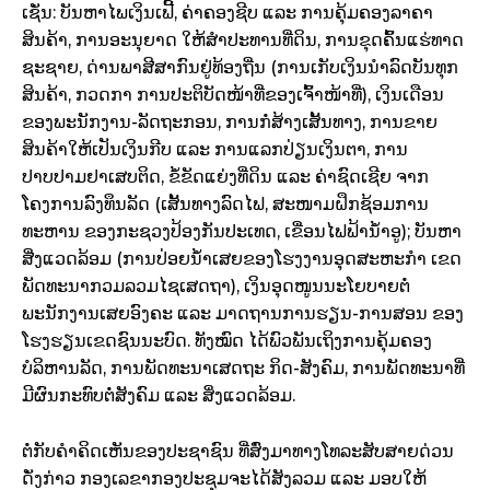
ເຊັ່ນ: ບັນຫາໄພເງິນເຟີ້, ຄ່າຄອງຊີບ ແລະ ການຄຸ້ມຄອງລາຄາ
ສິນຄ້າ, ການອະນຸຍາດ ໃຫ້ສໍາປະທານທີ່ດິນ, ການຂຸດຄົ້ນແຮ່ທາດ
ຊະຊາຍ, ດ່ານພາສີສາກົນຢູ່ທ້ອງຖີ່ນ (ການເກັບເງິນນໍາລົດບັນທຸກ
ສິນຄ້າ, ກວດກາ ການປະຕິບັດໜ້າທີ່ຂອງເຈົ້າໜ້າທີ່), ເງິນເດືອນ
ຂອງພະນັກງານ-ລັດຖະກອນ, ການກໍ່ສ້າງເສັ້ນທາງ, ການຂາຍ
ສິນຄ້າໃຫ້ເປັນເງິນກີບ ແລະ ການແລກປ່ຽນເງິນຕາ, ການ
ປາບປາມຢາເສບຕິດ, ຂໍ້ຂັດແຍ່ງທີ່ດິນ ແລະ ຄ່າຊົດເຊີຍ ຈາກ
ໂຄງການລົງທຶນລັດ (ເສັ້ນທາງລົດໄຟ, ສະໜາມຝຶກຊ້ອມການ
ທະຫານ ຂອງກະຊວງປ້ອງກັນປະເທດ, ເຂື່ອນໄຟຟ້ານໍ້າອູ); ບັນຫາ
ສີ່ງແວດລ້ອມ (ການປ່ອຍນໍ້າເສຍຂອງໂຮງງານອຸດສະຫະກໍາ ເຂດ
ພັດທະນາກວມລວມໄຊເສດຖາ), ເງິນອຸດໜູນນະໂຍບາຍຕໍ່
ພະນັກງານເສຍອົງຄະ ແລະ ມາດຖານການຮຽນ-ການສອນ ຂອງ
ໂຮງຮຽນເຂດຊົນນະບົດ. ທັງໝົດ ໄດ້ພົວພັນເຖິງການຄຸ້ມຄອງ
ບໍລິຫານລັດ, ການພັດທະນາເສດຖະ ກິດ-ສັງຄົມ, ການພັດທະນາທີ່
ມີຜົນກະທົບຕໍ່ສັງຄົມ ແລະ ສິ່ງແວດລ້ອມ.
ຕໍ່ກັບຄໍາຄິດເຫັນຂອງປະຊາຊົນ ທີ່ສົ່ງມາທາງໂທລະສັບສາຍດ່ວນ
ດັ່ງກ່າວ ກອງເລຂາກອງປະຊຸມຈະໄດ້ສັງລວມ ແລະ ມອບໃຫ້