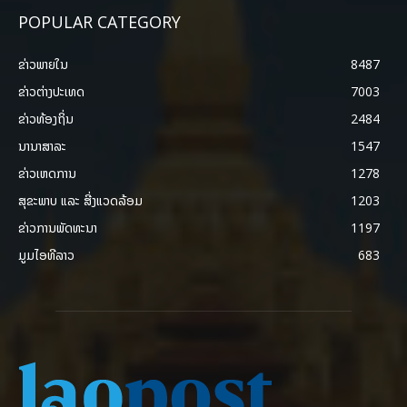
POPULAR CATEGORY
ຂ່າວພາຍ​ໃນ
8487
ຂ່າວຕ່າງປະເທດ
7003
ຂ່າວທ້ອງຖິ່ນ
2484
ນານາສາລະ
1547
ຂ່າວເຫດການ
1278
ສຸຂະພາບ ແລະ ສີ່ງແວດລ້ອມ
1203
ຂ່າວການພັດທະນາ
1197
ມູມໄອທີລາວ
683