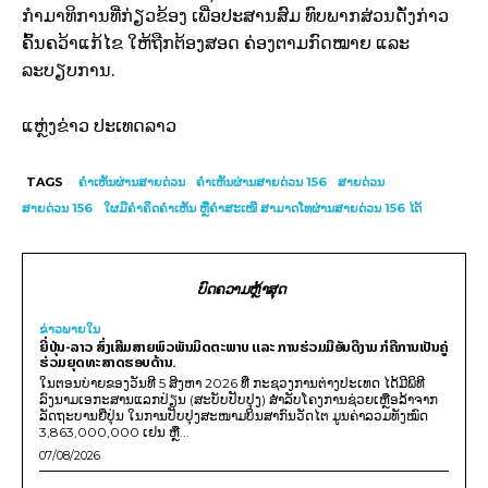
ກຳມາທິການທີ່ກ່ຽວຂ້ອງ ເພື່ອປະສານສົມ ທົບພາກສ່ວນດັ່ງກ່າວ
ຄົ້ນຄວ້າແກ້ໄຂ ໃຫ້ຖືກຕ້ອງສອດ ຄ່ອງຕາມກົດໝາຍ ແລະ
ລະບຽບການ.
ແຫຼ່ງຂ່າວ ປະເທດລາວ
TAGS
ຄຳເຫັນຜ່ານສາຍດ່ວນ
ຄຳເຫັນຜ່ານສາຍດ່ວນ 156
ສາຍດ່ວນ
ສາຍດ່ວນ 156
ໃຜມີຄຳຄິດຄຳເຫັນ ຫຼືຄຳສະເໜີ ສາມາດໂທຜ່ານສາຍດ່ວນ 156 ໄດ້
ບົດຄວາມຫຼ້າສຸດ
ຂ່າວພາຍ​ໃນ
ຍີ່ປຸ່ນ-ລາວ ສົ່ງເສີມສາຍພົວພັນມິດຕະພາບ ແລະ ການຮ່ວມມືອັນດີງາມ ກໍຄືການເປັນຄູ່
ຮ່ວມຍຸດທະສາດຮອບດ້ານ.
ໃນຕອນບ່າຍຂອງວັນທີ 5 ສິງຫາ 2026 ທີ່ ກະຊວງການຕ່າງປະເທດ ໄດ້ມີພິທີ
ລົງນາມເອກະສານແລກປ່ຽນ (ສະບັບປັບປຸງ) ສໍາລັບໂຄງການຊ່ວຍເຫຼືອລ້າຈາກ
ລັດຖະບານຍີ່ປຸ່ນ ໃນການປັບປຸງສະໜາມບິນສາກົນວັດໄຕ ມູນຄ່າລວມທັງໝົດ
3,863,000,000 ເຢນ ຫຼື...
07/08/2026