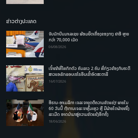
ຂ່າວຕ່າງປະເທດ
ຈັບນັກບິນມາເລເຊຍ ພ້ອມຍຶດເຄື່ອງຂອງກາງ ຢາອີ ຫຼາຍ
ກວ່າ 70,000 ເມັດ
06/08/2026
ເຈົ້າໜ້າທີ່ໄທກັກຕົວ ຄົນລາວ 2 ຄົນ ທີ່ກ່ຽວຂ້ອງກັບຄະດີ
ສາວແອລັກລອບເຮໂຣອີນເຂົ້າອົດສະຕາລີ
16/07/2026
ອີຣານ-ອາເມລິກາ ເຈລະຈາຍຸດຕິຄວາມຂັດແຍ່ງ! ພາຍໃນ
60 ວັນນີ້ ຖ້າການເຈລະຈາຫຼົ້ມເຫຼວ ຫຼື ມີຝ່າຍໃດຝ່າຍໜຶ່ງ
ລະເມີດ ອາດນໍາມາສູ່ຄວາມຂັດແຍ້ງອີກຄັ້ງ
18/06/2026