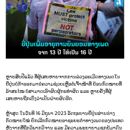
ຫຼາຍສິບປີແລ້ວ ທີ່ຜູ້ເສຍຫາຍຈາກການລ່ວງລະເມີດທາງເພດໃນ
ຍີ່ປຸ່ນບໍ່ກ້າອອກມາຂໍຄວາມຊ່ວຍເຫຼືອຕໍ່ເຈົ້າໜ້າທີ່ ຍ້ອນກົດໝາຍທີ່
ລ້າສະໄໝ ບໍ່ສາມາດເອົາຜິດຜູ້ກະທຳຜິດ ແລະ ຫຼາຍຄັ້ງທີ່ຜູ້
ເສຍຫາຍຖືກເບິ່ງວ່າເປັນຝ່າຍຜິດອີກ.
ຫຼ້າສຸດ ໃນວັນທີ 16 ມິຖຸນາ 2023 ລັດຖະບານຍີ່ປຸ່ນຜ່ານຮ່າງ
ກົດໝາຍໃໝ່ ຍົກເລີກກົດໝາຍອາຊະຍະກຳທາງເພດຂອງປະເທດ
ຫຼັງຈາກທີ່ຖືກວິພາກວິຈານ ແລະ ມີຄວາມພະຍາຍາມຊຸກຍູ້ມາດົນ