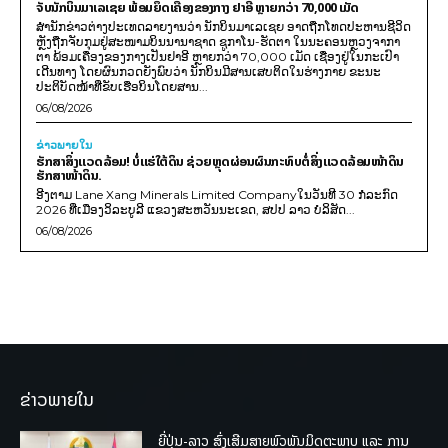
ຈັບນັກບິນມາເລເຊຍ ພ້ອມຍຶດເຄື່ອງຂອງກາງ ຢາອີ ຫຼາຍກວ່າ 70,000 ເມັດ
ສຳນັກຂ່າວຕ່າງປະເທດລາຍງານວ່າ ນັກບິນມາເລເຊຍ ອາດຖືກໂທດປະຫານຊີວິດ
ຫຼັງຖືກຈັບກຸມຢູ່ສະໜາມບິນນານາຊາດ ຊູກາໂນ-ຮັດຕາ ໃນນະຄອນຫຼວງຈາກາ
ຕາ ພ້ອມເຄື່ອງຂອງກາງເປັນຢາອີ ຫຼາຍກວ່າ 70,000 ເມັດ ເຊື່ອງຢູ່ໃນກະເປົາ
ເດີນທາງ ໂດຍຜົນກວດຍັງພົບວ່າ ນັກບິນມີສານເສບຕິດໃນຮ່າງກາຍ ຂະນະ
ປະຕິບັດໜ້າທີ່ຂັບເຮືອບິນໂດຍສານ...
06/08/2026
ຂ່າວພາຍ​ໃນ
ຮັກສາສິ່ງແວດລ້ອມ! ບໍ່ແຮ່ໃຕ້ດິນ ຊ່ວຍຫຼຸດຜ່ອນຜົນກະທົບຕໍ່ສິ່ງແວດລ້ອມໜ້າດິນ
ຮັກສາໜ້າດິນ.
ອີງຕາມ Lane Xang Minerals Limited Companyໃນວັນທີ 30 ກໍລະກົດ
2026 ທີ່ເມືອງວິລະບູລີ ແຂວງສະຫວັນນະເຂດ, ສປປ ລາວ ບໍລິສັດ...
06/08/2026
ຂ່າວພາຍໃນ
ຍີ່ປຸ່ນ-ລາວ ສົ່ງເສີມສາຍພົວພັນມິດຕະພາບ ແລະ ການ