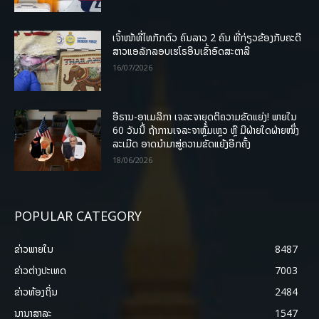
ເຈົ້າໜ້າທີ່ໄທກັກຕົວ ຄົນລາວ 2 ຄົນ ທີ່ກ່ຽວຂ້ອງກັບຄະດີ
ສາວແອລັກລອບເຮໂຣອີນເຂົ້າອົດສະຕາລີ
16/07/2026
ອີຣານ-ອາເມລິກາ ເຈລະຈາຍຸດຕິຄວາມຂັດແຍ່ງ! ພາຍໃນ
60 ວັນນີ້ ຖ້າການເຈລະຈາຫຼົ້ມເຫຼວ ຫຼື ມີຝ່າຍໃດຝ່າຍໜຶ່ງ
ລະເມີດ ອາດນໍາມາສູ່ຄວາມຂັດແຍ້ງອີກຄັ້ງ
18/06/2026
POPULAR CATEGORY
ຂ່າວພາຍ​ໃນ
8487
ຂ່າວຕ່າງປະເທດ
7003
ຂ່າວທ້ອງຖິ່ນ
2484
ນານາສາລະ
1547