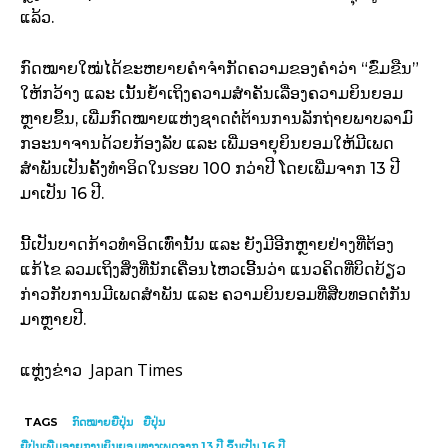
ແລ້ວ.
ກົດໝາຍໃໝ່ໄດ້ຂະຫຍາຍຄຳຈຳກັດຄວາມຂອງຄຳວ່າ “ຂົ່ມຂືນ”
ໃຫ້ກວ້າງ ແລະ ເນັ້ນຍ້ຳເຖິງຄວາມສຳຄັນເລື່ອງຄວາມຍິນຍອມ
ຫຼາຍຂຶ້ນ, ເພີ່ມກົດໝາຍແຫ່ງຊາດຕໍ່ຕ້ານການລັກຖ່າຍພາບລາມົ
ກອະນາຈານດ້ວຍກ້ອງລັບ ແລະ ເພີ່ມອາຍຸຍິນຍອມໃຫ້ມີເພດ
ສຳພັນເປັນຄັ້ງທຳອິດໃນຮອບ 100 ກວ່າປີ ໂດຍເພີ່ມຈາກ 13 ປີ
ມາເປັນ 16 ປີ.
ນີ້ເປັນບາດກ້າວທຳອິດເທົ່ານັ້ນ ແລະ ຍັງມີອີກຫຼາຍຢ່າງທີ່ຕ້ອງ
ແກ້ໄຂ ລວມເຖິງສິ່ງທີ່ນັກເຄື່ອນໄຫວເອີ້ນວ່າ ແນວຄິດທີ່ບິດບ້ຽວ
ກ່າວກັບການມີເພດສຳພັນ ແລະ ຄວາມຍິນຍອມທີ່ສືບທອດຕໍ່ກັນ
ມາຫຼາຍປີ.
Japan Times
ແຫຼ່ງຂ່າວ
TAGS
ກົດໝາຍຍີ່ປຸ່ນ
ຍີ່ປຸ່ນ
ຍີ່ປຸ່ນ​​ເພີ່ມ​ອາຍຸ​ການ​ຍິນ​ຍອມ​ທາງ​ເພດ​ຈາກ 13 ປີ ຂຶ້ນ​ເປັນ 16 ປີ​