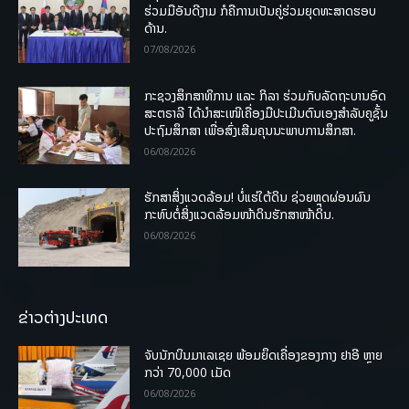
ຮ່ວມມືອັນດີງາມ ກໍຄືການເປັນຄູ່ຮ່ວມຍຸດທະສາດຮອບ
ດ້ານ.
07/08/2026
ກະຊວງສຶກສາທິການ ແລະ ກິລາ ຮ່ວມກັບລັດຖະບານອົດ
ສະຕຣາລີ ໄດ້ນຳສະເໜີເຄື່ອງມືປະເມີນຕົນເອງສຳລັບຄູຊັ້ນ
ປະຖົມສຶກສາ ເພື່ອສົ່ງເສີມຄຸນນະພາບການສຶກສາ.
06/08/2026
ຮັກສາສິ່ງແວດລ້ອມ! ບໍ່ແຮ່ໃຕ້ດິນ ຊ່ວຍຫຼຸດຜ່ອນຜົນ
ກະທົບຕໍ່ສິ່ງແວດລ້ອມໜ້າດິນຮັກສາໜ້າດິນ.
06/08/2026
ຂ່າວຕ່າງປະເທດ
ຈັບນັກບິນມາເລເຊຍ ພ້ອມຍຶດເຄື່ອງຂອງກາງ ຢາອີ ຫຼາຍ
ກວ່າ 70,000 ເມັດ
06/08/2026