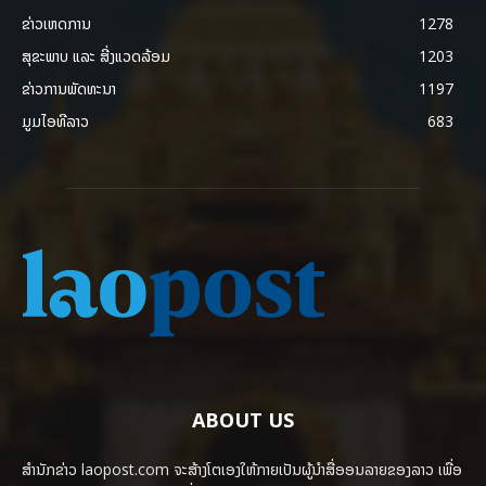
ຂ່າວເຫດການ
1278
ສຸຂະພາບ ແລະ ສີ່ງແວດລ້ອມ
1203
ຂ່າວການພັດທະນາ
1197
ມູມໄອທີລາວ
683
ABOUT US
ສຳນັກຂ່າວ laopost.com ຈະສ້າງໂຕເອງໃຫ້ກາຍເປັນຜູ້ນຳສື່ອອນລາຍຂອງລາວ ເພື່ອ