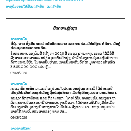
ອາຍຸຍິນຍອມໃຫ້ມີເພດສຳພັນ
ເພດສຳພັນ
ບົດຄວາມຫຼ້າສຸດ
ຂ່າວພາຍ​ໃນ
ຍີ່ປຸ່ນ-ລາວ ສົ່ງເສີມສາຍພົວພັນມິດຕະພາບ ແລະ ການຮ່ວມມືອັນດີງາມ ກໍຄືການເປັນຄູ່
ຮ່ວມຍຸດທະສາດຮອບດ້ານ.
ໃນຕອນບ່າຍຂອງວັນທີ 5 ສິງຫາ 2026 ທີ່ ກະຊວງການຕ່າງປະເທດ ໄດ້ມີພິທີ
ລົງນາມເອກະສານແລກປ່ຽນ (ສະບັບປັບປຸງ) ສໍາລັບໂຄງການຊ່ວຍເຫຼືອລ້າຈາກ
ລັດຖະບານຍີ່ປຸ່ນ ໃນການປັບປຸງສະໜາມບິນສາກົນວັດໄຕ ມູນຄ່າລວມທັງໝົດ
3,863,000,000 ເຢນ ຫຼື...
07/08/2026
ຂ່າວພາຍ​ໃນ
ກະຊວງສຶກສາທິການ ແລະ ກິລາ ຮ່ວມກັບລັດຖະບານອົດສະຕຣາລີ ໄດ້ນຳສະເໜີ
ເຄື່ອງມືປະເມີນຕົນເອງສຳລັບຄູຊັ້ນປະຖົມສຶກສາ ເພື່ອສົ່ງເສີມຄຸນນະພາບການສຶກສາ.
ກະຊວງສຶກສາທິການ ແລະ ກິລາ (ສສກ), ໂດຍໄດ້ຮັບການສະໜັບສະໜູນຈາກ
ລັດຖະບານອົດສະຕຣາລີ ຜ່ານແຜນງານບີຄວາ, ໄດ້ນຳສະເໜີເຄື່ອງມືປະເມີນ
ຕົນເອງສຳລັບຄູຢ່າງເປັນທາງການໃນວັນທີ 4 ສິງຫາ 2026. ກອງປະຊຸມແມ່ນ
ພາຍໃຕ້ການເປັນປະທານຂອງ ທ່ານ ປອ...
06/08/2026
ຂ່າວຕ່າງປະເທດ