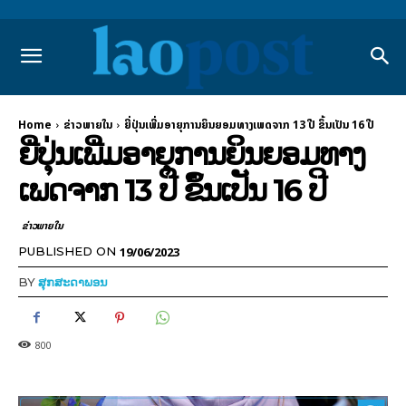
Home
ຂ່າວພາຍ​ໃນ
ຍີ່ປຸ່ນ​​ເພີ່ມ​ອາຍຸ​ການ​ຍິນ​ຍອມ​ທາງ​ເພດ​ຈາກ 13 ປີ ຂຶ້ນ​ເປັນ 16 ປີ​
ຍີ່ປຸ່ນ​​ເພີ່ມ​ອາຍຸ​ການ​ຍິນ​ຍອມ​ທາງ​
ເພດ​ຈາກ 13 ປີ ຂຶ້ນ​ເປັນ 16 ປີ​
ຂ່າວພາຍ​ໃນ
19/06/2023
PUBLISHED ON
BY
ສຸກສະດາພອນ
800