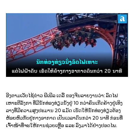
ອີງຕາມເວັບໄຊ້ຂ່າວ ພີເພີລ ເດລີ້ ຂອງຈີນລາຍງານວ່າ: ລົດໄຟ
ເຫາະຕີລັງກາ ທີ່ມີນັກທ່ອງທ່ຽວນັ່ງຢູ່ 10 ກວ່າຄົນເກີດຄ້າງຢູ່ເທິງ
ລາງທີ່ມີຄວາມສູງປະມານ 20 ແມັດ ເຮັດໃຫ້ນັກທ່ອງທ່ຽວຕ້ອງ
ຫ້ອຍຫົວກັບຢູ່ກາງອາກາດ ເປັນເວລາດົນກວ່າ 20 ນາທີ ກ່ອນທີ່
ເຈົ້າໜ້າທີ່ຈະໃຫ້ການຊ່ວຍເຫຼືອ ແລະ ລົງມາໄດ້ຢ່າງປອດໄພ.