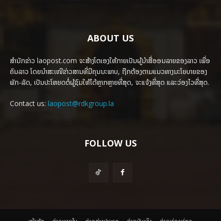
ABOUT US
ສຳນັກຂ່າວ laopost.com ຈະສ້າງໂຕເອງໃຫ້ກາຍເປັນຜູ້ນຳສື່ອອນລາຍຂອງລາວ ເພື່ອ
ຄົນລາວ ໂດຍນຳສະເໜີຂ່າວສານທີ່ມີຄຸນນະພາບ, ຖືກຕ້ອງຕາມແນວທາງນະໂຍບາຍຂອງ
ພັກ-ລັດ, ເປັນປະໂຫຍດຕໍ່ຜູ້ຊົມໃຫ້ໄດ້ຫຼາກຫຼາຍທີ່ສຸດ, ຈະແຈ້ງທີ່ສຸດ ແລະວ່ອງໄວທີ່ສຸດ.
Contact us:
laopost@rdkgroup.la
FOLLOW US