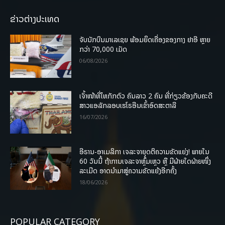
ຂ່າວຕ່າງປະເທດ
ຈັບນັກບິນມາເລເຊຍ ພ້ອມຍຶດເຄື່ອງຂອງກາງ ຢາອີ ຫຼາຍ
ກວ່າ 70,000 ເມັດ
06/08/2026
ເຈົ້າໜ້າທີ່ໄທກັກຕົວ ຄົນລາວ 2 ຄົນ ທີ່ກ່ຽວຂ້ອງກັບຄະດີ
ສາວແອລັກລອບເຮໂຣອີນເຂົ້າອົດສະຕາລີ
16/07/2026
ອີຣານ-ອາເມລິກາ ເຈລະຈາຍຸດຕິຄວາມຂັດແຍ່ງ! ພາຍໃນ
60 ວັນນີ້ ຖ້າການເຈລະຈາຫຼົ້ມເຫຼວ ຫຼື ມີຝ່າຍໃດຝ່າຍໜຶ່ງ
ລະເມີດ ອາດນໍາມາສູ່ຄວາມຂັດແຍ້ງອີກຄັ້ງ
18/06/2026
POPULAR CATEGORY