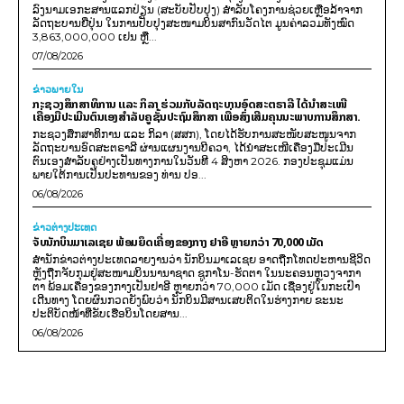
ລົງນາມເອກະສານແລກປ່ຽນ (ສະບັບປັບປຸງ) ສໍາລັບໂຄງການຊ່ວຍເຫຼືອລ້າຈາກ
ລັດຖະບານຍີ່ປຸ່ນ ໃນການປັບປຸງສະໜາມບິນສາກົນວັດໄຕ ມູນຄ່າລວມທັງໝົດ
3,863,000,000 ເຢນ ຫຼື...
07/08/2026
ຂ່າວພາຍ​ໃນ
ກະຊວງສຶກສາທິການ ແລະ ກິລາ ຮ່ວມກັບລັດຖະບານອົດສະຕຣາລີ ໄດ້ນຳສະເໜີ
ເຄື່ອງມືປະເມີນຕົນເອງສຳລັບຄູຊັ້ນປະຖົມສຶກສາ ເພື່ອສົ່ງເສີມຄຸນນະພາບການສຶກສາ.
ກະຊວງສຶກສາທິການ ແລະ ກິລາ (ສສກ), ໂດຍໄດ້ຮັບການສະໜັບສະໜູນຈາກ
ລັດຖະບານອົດສະຕຣາລີ ຜ່ານແຜນງານບີຄວາ, ໄດ້ນຳສະເໜີເຄື່ອງມືປະເມີນ
ຕົນເອງສຳລັບຄູຢ່າງເປັນທາງການໃນວັນທີ 4 ສິງຫາ 2026. ກອງປະຊຸມແມ່ນ
ພາຍໃຕ້ການເປັນປະທານຂອງ ທ່ານ ປອ...
06/08/2026
ຂ່າວຕ່າງປະເທດ
ຈັບນັກບິນມາເລເຊຍ ພ້ອມຍຶດເຄື່ອງຂອງກາງ ຢາອີ ຫຼາຍກວ່າ 70,000 ເມັດ
ສຳນັກຂ່າວຕ່າງປະເທດລາຍງານວ່າ ນັກບິນມາເລເຊຍ ອາດຖືກໂທດປະຫານຊີວິດ
ຫຼັງຖືກຈັບກຸມຢູ່ສະໜາມບິນນານາຊາດ ຊູກາໂນ-ຮັດຕາ ໃນນະຄອນຫຼວງຈາກາ
ຕາ ພ້ອມເຄື່ອງຂອງກາງເປັນຢາອີ ຫຼາຍກວ່າ 70,000 ເມັດ ເຊື່ອງຢູ່ໃນກະເປົາ
ເດີນທາງ ໂດຍຜົນກວດຍັງພົບວ່າ ນັກບິນມີສານເສບຕິດໃນຮ່າງກາຍ ຂະນະ
ປະຕິບັດໜ້າທີ່ຂັບເຮືອບິນໂດຍສານ...
06/08/2026