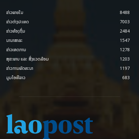
ຂ່າວພາຍ​ໃນ
8488
ຂ່າວຕ່າງປະເທດ
7003
ຂ່າວທ້ອງຖິ່ນ
2484
ນານາສາລະ
1547
ຂ່າວເຫດການ
1278
ສຸຂະພາບ ແລະ ສີ່ງແວດລ້ອມ
1203
ຂ່າວການພັດທະນາ
1197
ມູມໄອທີລາວ
683