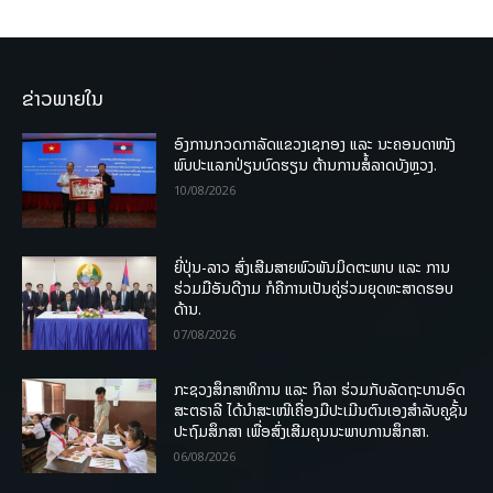
ຂ່າວພາຍໃນ
ອົງການກວດກາລັດແຂວງເຊກອງ ແລະ ນະຄອນດາໜັງ
ພົບປະແລກປ່ຽນບົດຮຽນ ຕ້ານການສໍ້ລາດບັງຫຼວງ.
10/08/2026
ຍີ່ປຸ່ນ-ລາວ ສົ່ງເສີມສາຍພົວພັນມິດຕະພາບ ແລະ ການ
ຮ່ວມມືອັນດີງາມ ກໍຄືການເປັນຄູ່ຮ່ວມຍຸດທະສາດຮອບ
ດ້ານ.
07/08/2026
ກະຊວງສຶກສາທິການ ແລະ ກິລາ ຮ່ວມກັບລັດຖະບານອົດ
ສະຕຣາລີ ໄດ້ນຳສະເໜີເຄື່ອງມືປະເມີນຕົນເອງສຳລັບຄູຊັ້ນ
ປະຖົມສຶກສາ ເພື່ອສົ່ງເສີມຄຸນນະພາບການສຶກສາ.
06/08/2026