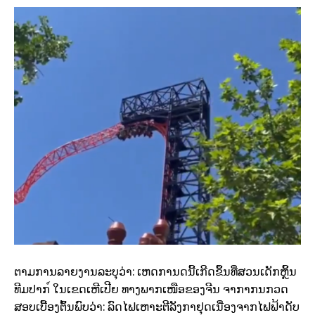
ຕາມການລາຍງານລະບຸວ່າ: ເຫດການດນີ້ເກີດຂຶ້ນທີ່ສວນເດັກຫຼິ້ນ
ທີມປາກ์ ໃນເຂດເຫີເປີຍ ທາງພາກເໜືອຂອງຈີນ ຈາກາກນກວດ
ສອບເບື້ອງຕົ້ນພົບວ່າ: ລົດໄຟເຫາະຕີລັງກາຢຸດເນື່ອງຈາກໄຟຟ້າດັບ