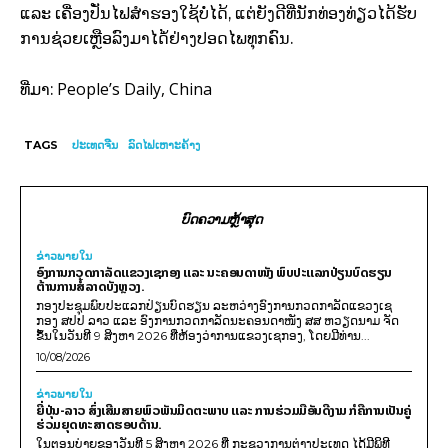
ແລະ ເຄື່ອງປັ່ນໄຟສຳຮອງໃຊ້ບໍ່ໄດ້, ແຕ່ຍັງດີທີ່ນັກທ່ອງທ່ຽວໄດ້ຮັບ
ການຊ່ວຍເຫຼືອລົງມາໄດ່້ຢ່າງປອດໄພທຸກຄົນ.
People’s Daily, China
ທີ່ມາ:
TAGS
ປະເທດຈີນ
ລົດໄຟເຫາະຄ້າງ
ບົດຄວາມຫຼ້າສຸດ
ຂ່າວພາຍ​ໃນ
ອົງການກວດກາລັດແຂວງເຊກອງ ແລະ ນະຄອນດາໜັງ ພົບປະແລກປ່ຽນບົດຮຽນ
ຕ້ານການສໍ້ລາດບັງຫຼວງ.
ກອງປະຊຸມພົບປະແລກປ່ຽນບົດຮຽນ ລະຫວ່າງອົງການກວດກາລັດແຂວງເຊ
ກອງ ສປປ ລາວ ແລະ ອົງການກວດກາລັດນະຄອນດາໜັງ ສສ ຫວຽດນາມ ຈັດ
ຂຶ້ນໃນວັນທີ 9 ສິງຫາ 2026 ທີ່ຫ້ອງວ່າການແຂວງເຊກອງ, ໂດຍມີທ່ານ...
10/08/2026
ຂ່າວພາຍ​ໃນ
ຍີ່ປຸ່ນ-ລາວ ສົ່ງເສີມສາຍພົວພັນມິດຕະພາບ ແລະ ການຮ່ວມມືອັນດີງາມ ກໍຄືການເປັນຄູ່
ຮ່ວມຍຸດທະສາດຮອບດ້ານ.
ໃນຕອນບ່າຍຂອງວັນທີ 5 ສິງຫາ 2026 ທີ່ ກະຊວງການຕ່າງປະເທດ ໄດ້ມີພິທີ