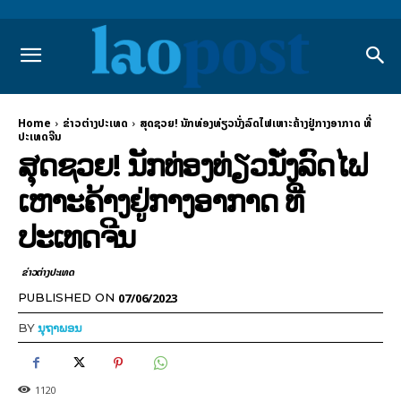
Home
ຂ່າວຕ່າງປະເທດ
ສຸດຊວຍ! ນັກທ່ອງທ່ຽວນັ່ງລົດໄຟເຫາະຄ້າງຢູ່ກາງອາກາດ ທີ່
ປະເທດຈີນ
ສຸດຊວຍ! ນັກທ່ອງທ່ຽວນັ່ງລົດໄຟ
ເຫາະຄ້າງຢູ່ກາງອາກາດ ທີ່
ປະເທດຈີນ
ຂ່າວຕ່າງປະເທດ
07/06/2023
PUBLISHED ON
BY
ນຸຖາພອນ
1120