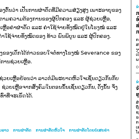
ຂ
້ອງຕົ້ນວ່າ ເປັນການຜ່າຕັດທີ່ມີຄວາມສ່ຽງສູງ ເພາະອາຍຸຂອງ​
ກ
ັດຕາມຄວາມຕ້ອງການຂອງຜູ້ປົກຄອງ ແລະ ຜູ້ຊ່ວຍເຫຼືອ,
ອ
ສ
ຼືອຄ່າຜ່າຕັດ ແລະ ຄ່າໃຊ້ຈ່າຍທັງໝົດຢູ່ໃນໂຮງໝໍ ແລະ
ກ
ຄ່າໃຊ້ຈ່າຍທັງໝົດຂອງ ທ້າວ ພົນພິບູນ ແລະ ຜູ້ປົກຄອງ.
ກ
ສ
ງ
ກຄອງຂອງເດັກໄດ້ກ່າວຂອບໃຈຕໍ່ທາງໂຮງໝໍ Severance ຂອງ
ເ
ພ
້ການຊ່ວຍເຫຼືອ.
0
າຊ່ວຍເຫຼືອຍ້ອນວ່າ ລາວກໍມີ​ພະ​ຍາດຫົວໃຈເຊັ່ນດຽວກັນກັບ​
ຂ
 ຊ່ວຍເຫຼືອຈາກສັງຄົມໃນຕອນນັ້ນເຊັ່ນດຽວກັນ, ດັ່ງນັ້ນ ຈຶ່ງ
ຈ
ຫ
່າທີ່ຈະເຮັດໄດ້.
ສ
ຖ
ຊ
ຂ
ກ
ເ
ອຍລາວ
ການຜ່າຕັດ
ການຜ່າຕັດຫົວໃຈ
ການຜ່າຕັດໂດຍບໍ່ເສຍຄ່າ
ໂ