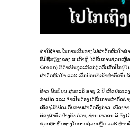
ຄ່າ​ໃຊ້​ຈ່າຍ​ໃນ​ການ​ເດີນ​ທາງ​ໄປຜ່າຕັດຫົວໃຈ
ທີ່ມີຊື່ສຽງງຂອງ ສ ເກົາຫຼີ ໄດ້ຮັບການຊ່ວຍເຫ
Green) ທີ່ດໍາເນີນທຸລະກິດກ່ຽວກັບສັດປີກຢູ່
ຜ່າຕັດຫົວໃຈ ແລະ ເດັກນ້ອຍທີ່ເຂົ້າຜ່າຕັດນັ
ທ້າວ ພົນພິບູນ ສູນທະລີ ອາຍຸ 2 ປີ ເກີດຢູ່ແ
ກໍາເນີດ ແລະ ຈໍາເປັນຕ້ອງໄດ້ຮັບການຜ່າຕັດຢ່າ
ເຄື່ອງມີທີ່ພ້ອມກັບການຜ່າຕັດດັ່ງກ່າວ ເນື່ອ
ຕ້ອງຜ່າຕັດຢ່າງຮີບດ່ວນ, ທ່ານ ເຈວອນ ລີ ຈຶ່ງໄ
ຊອກຫາຫົນທາງໃນການຊ່ວຍເຫຼືອ ແລະ ຜ່ານພົ້