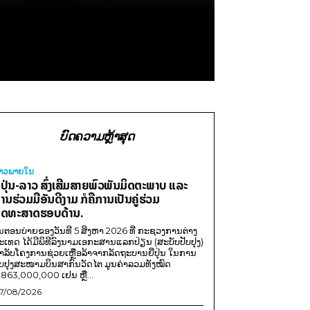
ບົດຄວາມຫຼ້າສຸດ
່າວພາຍ​ໃນ
ີ່ປຸ່ນ-ລາວ ສົ່ງເສີມສາຍພົວພັນມິດຕະພາບ ແລະ
ານຮ່ວມມືອັນດີງາມ ກໍຄືການເປັນຄູ່ຮ່ວມ
ຸດທະສາດຮອບດ້ານ.
ນຕອນບ່າຍຂອງວັນທີ 5 ສິງຫາ 2026 ທີ່ ກະຊວງການຕ່າງ
ະເທດ ໄດ້ມີພິທີລົງນາມເອກະສານແລກປ່ຽນ (ສະບັບປັບປຸງ)
ໍາລັບໂຄງການຊ່ວຍເຫຼືອລ້າຈາກລັດຖະບານຍີ່ປຸ່ນ ໃນການ
ັບປຸງສະໜາມບິນສາກົນວັດໄຕ ມູນຄ່າລວມທັງໝົດ
,863,000,000 ເຢນ ຫຼື...
7/08/2026