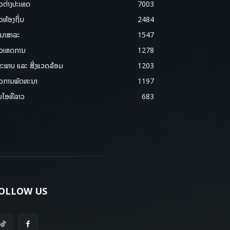
າວຕ່າງປະເທດ
7003
າວທ້ອງຖິ່ນ
2484
ນາສາລະ
1547
າວເຫດການ
1278
ຂະພາບ ແລະ ສີ່ງແວດລ້ອມ
1203
າວການພັດທະນາ
1197
ມໄອທີລາວ
683
OLLOW US