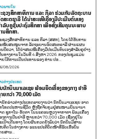
່າວພາຍ​ໃນ
ະຊວງສຶກສາທິການ ແລະ ກິລາ ຮ່ວມກັບລັດຖະບານ
ົດສະຕຣາລີ ໄດ້ນຳສະເໜີເຄື່ອງມືປະເມີນຕົນເອງ
ຳລັບຄູຊັ້ນປະຖົມສຶກສາ ເພື່ອສົ່ງເສີມຄຸນນະພາບ
ານສຶກສາ.
ະຊວງສຶກສາທິການ ແລະ ກິລາ (ສສກ), ໂດຍໄດ້ຮັບການ
ະໜັບສະໜູນຈາກ ລັດຖະບານອົດສະຕຣາລີ ຜ່ານແຜນ
ານບີຄວາ, ໄດ້ນຳສະເໜີເຄື່ອງມືປະເມີນຕົນເອງສຳລັບຄູຢ່າງ
ປັນທາງການໃນວັນທີ 4 ສິງຫາ 2026. ກອງປະຊຸມແມ່ນ
າຍໃຕ້ການເປັນປະທານຂອງ ທ່ານ ປອ...
6/08/2026
່າວຕ່າງປະເທດ
ັບນັກບິນມາເລເຊຍ ພ້ອມຍຶດເຄື່ອງຂອງກາງ ຢາອີ
ຼາຍກວ່າ 70,000 ເມັດ
ຳນັກຂ່າວຕ່າງປະເທດລາຍງານວ່າ ນັກບິນມາເລເຊຍ ອາດ
ືກໂທດປະຫານຊີວິດ ຫຼັງຖືກຈັບກຸມຢູ່ສະໜາມບິນນານາ
າດ ຊູກາໂນ-ຮັດຕາ ໃນນະຄອນຫຼວງຈາກາຕາ ພ້ອມເຄື່ອງ
ອງກາງເປັນຢາອີ ຫຼາຍກວ່າ 70,000 ເມັດ ເຊື່ອງຢູ່ໃນ
ະເປົາເດີນທາງ ໂດຍຜົນກວດຍັງພົບວ່າ ນັກບິນມີສານ
ສບຕິດໃນຮ່າງກາຍ ຂະນະປະຕິບັດໜ້າທີ່ຂັບເຮືອບິນ
ດຍສານ...