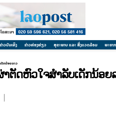
​ຂ່າວບັນເທິງ
​ຂ່າວທ່ອງທ່ຽວ
ສຸຂະພາບ ແລະ ສີ່ງແວດລ້ອມ
ພະຍາກ
ບເດັກນ້ອຍລາວ
່າຕັດຫົວໃຈສໍາລັບເດັກນ້ອຍ