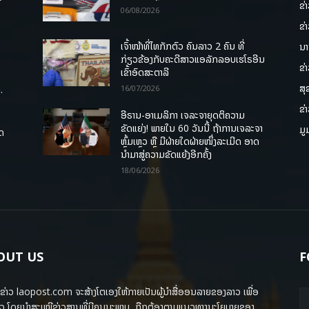
ຂ່
06/08/2026
ຂ່
ເຈົ້າໜ້າທີ່ໄທກັກຕົວ ຄົນລາວ 2 ຄົນ ທີ່
ນາ
ກ່ຽວຂ້ອງກັບຄະດີສາວແອລັກລອບເຮໂຣອີນ
ຂ່
ເຂົ້າອົດສະຕາລີ
ສຸ
.
16/07/2026
ຂ່
ອີຣານ-ອາເມລິກາ ເຈລະຈາຍຸດຕິຄວາມ
ຂັດແຍ່ງ! ພາຍໃນ 60 ວັນນີ້ ຖ້າການເຈລະຈາ
ມູ
ຸດ
ຫຼົ້ມເຫຼວ ຫຼື ມີຝ່າຍໃດຝ່າຍໜຶ່ງລະເມີດ ອາດ
ນໍາມາສູ່ຄວາມຂັດແຍ້ງອີກຄັ້ງ
18/06/2026
OUT US
F
ຂ່າວ laopost.com ຈະສ້າງໂຕເອງໃຫ້ກາຍເປັນຜູ້ນຳສື່ອອນລາຍຂອງລາວ ເພື່ອ
ວ ໂດຍນຳສະເໜີຂ່າວສານທີ່ມີຄຸນນະພາບ, ຖືກຕ້ອງຕາມແນວທາງນະໂຍບາຍຂອງ