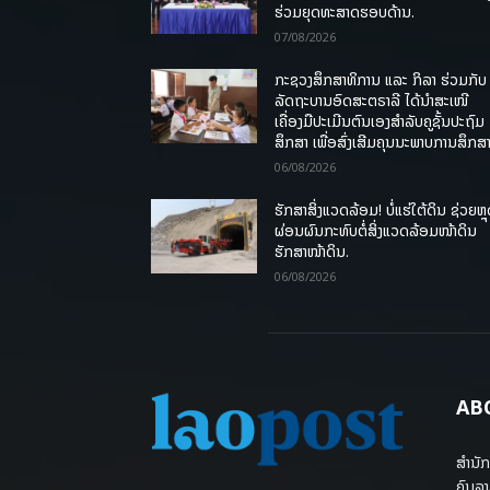
ຮ່ວມຍຸດທະສາດຮອບດ້ານ.
07/08/2026
ກະຊວງສຶກສາທິການ ແລະ ກິລາ ຮ່ວມກັບ
ລັດຖະບານອົດສະຕຣາລີ ໄດ້ນຳສະເໜີ
ເຄື່ອງມືປະເມີນຕົນເອງສຳລັບຄູຊັ້ນປະຖົມ
ສຶກສາ ເພື່ອສົ່ງເສີມຄຸນນະພາບການສຶກສາ
06/08/2026
ຮັກສາສິ່ງແວດລ້ອມ! ບໍ່ແຮ່ໃຕ້ດິນ ຊ່ວຍຫຼ
ຜ່ອນຜົນກະທົບຕໍ່ສິ່ງແວດລ້ອມໜ້າດິນ
ຮັກສາໜ້າດິນ.
06/08/2026
AB
ສຳນັກ
ຄົນລາ