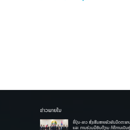
ຂ່າວພາຍໃນ
ຍີ່ປຸ່ນ-ລາວ ສົ່ງເສີມສາຍພົວພັນມິດຕະພາ
ແລະ ການຮ່ວມມືອັນດີງາມ ກໍຄືການເປັນຄູ