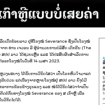
ສໍາລັບເດັກນ້ອຍລາວ ຢູ່ທີ່ໂຮງໝໍ Severance ຊຶ່ງເປັນໂຮງໝໍ
ຼືອຈາກ ທ່ານ ເຈວອນ ລີ ຜູ້ອໍານວຍການບໍລິສັດ ເດິກຣີນ (The
ໃນ ສປປ ລາວ ໄດ້ຊ່ວຍເຫຼືອ ແລະ ໄດ້ປະສົບຜົນສໍາເລັດການ
ຂ
້ນໄດ້ອອກໂຮງໝໍໃນວັນທີ 14 ເມສາ 2023.
ຍ
ກ
ຍ
ຂວງຫຼວງພະບາງ ໄດ້ຮັບການວິນິດໄສວ່າ ເປັນໂຣກຫົວໃຈມາແຕ່
ໃ
ງຮີບດ່ວນ ແຕ່ເນື່ອງຈາກຫຼາຍໂຮງໝໍຢູ່ ສປປ ລາວ ຍັງບໍ່ມີ
ປ
ສ
ງຈາກອາການຂ້ອນຂ້າງຮຸນແຮງ ແລະ ໝໍໄດ້ວິນິດໄສວ່າຈໍາເປັນ
ປ
ດ້ຕິດຕໍ່ກັບທາງໂຮງໝໍ Severance ຂອງ ສ ເກົາຫຼີ ເພື່ອ
3
0
ນວິກິດໄປໄດ້.