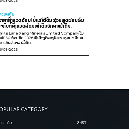
6/08/2026
່າວພາຍ​ໃນ
ັກສາສິ່ງແວດລ້ອມ! ບໍ່ແຮ່ໃຕ້ດິນ ຊ່ວຍຫຼຸດຜ່ອນຜົນ
ະທົບຕໍ່ສິ່ງແວດລ້ອມໜ້າດິນຮັກສາໜ້າດິນ.
ີງຕາມ Lane Xang Minerals Limited Companyໃນ
ັນທີ 30 ກໍລະກົດ 2026 ທີ່ເມືອງວິລະບູລີ ແຂວງສະຫວັນນະ
ຂດ, ສປປ ລາວ ບໍລິສັດ...
6/08/2026
OPULAR CATEGORY
າວພາຍ​ໃນ
8487