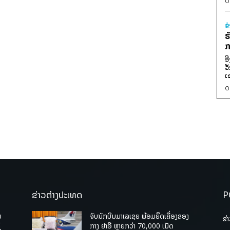
0
ຂ
ຮ
ກ
ອ
ວ
ເ
0
ຂ່າວຕ່າງປະເທດ
P
ບ
ຈັບນັກບິນມາເລເຊຍ ພ້ອມຍຶດເຄື່ອງຂອງ
ຂ່
່
ກາງ ຢາອີ ຫຼາຍກວ່າ 70,000 ເມັດ