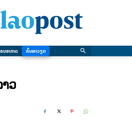
ອນອາກາດ
ຄົ້ນຫາວຽກ
ລາວ