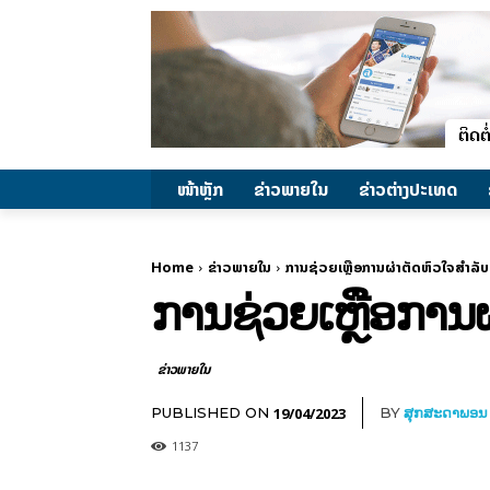
ໜ້າຫຼັກ
ຂ່າວພາຍ​ໃນ
ຂ່າວຕ່າງປະເທດ
Home
ຂ່າວພາຍ​ໃນ
ການຊ່ວຍເຫຼືອການຜ່າຕັດຫົວໃຈສໍາລັ
ການຊ່ວຍເຫຼືອການຜ
ຂ່າວພາຍ​ໃນ
19/04/2023
PUBLISHED ON
BY
ສຸກສະດາພອນ
1137