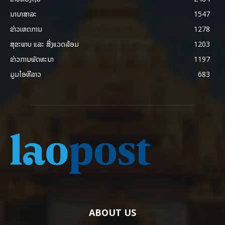
ນານາສາລະ
1547
ຂ່າວເຫດການ
1278
ສຸຂະພາບ ແລະ ສີ່ງແວດລ້ອມ
1203
ຂ່າວການພັດທະນາ
1197
ມູມໄອທີລາວ
683
ABOUT US