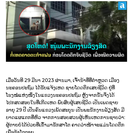
ເມື່ອວັນທີ 29 ມີນາ 2023 ຜ່ານມາ, ເຈົ້ານ້າທີ່ທີ່ຕຳຫຼວດ ເມືອງ
ນະຄອນປະຖົມ ໄດ້ຮັບແຈ້ງເຫດ ຊາຍໂດດຕຶກເສຍຊີວິດ ຢູ່ທີ່
ໂຮງໝໍແຫ່ງໜຶ່ງໃນແຂວງນະຄອນປະຖົມ ຫຼັງຈາກນັ້ນຈຶ່ງໄດ້
ໄປກສດສອບໃນທີ່ເກີດເຫດ ພົບສົບຜູ້ເສຍຊີວິດ ເປັນເພດຊາຍ
ອາຍຸ 29 ປີ ເປັນຄົນແຂວງເພັດສະບູນ ເປັນພະນັກງານລ້ຽງສັດ ມີ
ບາດແຜແຕກທີ່ຫົວ ຈາກການສອບສວນຜູ້ເຫັນເຫດການຊາບວ່າ:
ຜູ້ຕາຍບໍ່ໄດ້ປ່ວຍທີ່ເຂົ້າມາຮັກສາໂຕ ຄາດວ່າໜ້າຈະແມ່ນໂດດຕຶກ
ເພື່ອຂ້າໂຕຕາຍ.