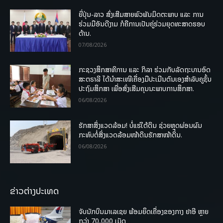
ຍີ່ປຸ່ນ-ລາວ ສົ່ງເສີມສາຍພົວພັນມິດຕະພາບ ແລະ ການ
ຮ່ວມມືອັນດີງາມ ກໍຄືການເປັນຄູ່ຮ່ວມຍຸດທະສາດຮອບ
ດ້ານ.
07/08/2026
ກະຊວງສຶກສາທິການ ແລະ ກິລາ ຮ່ວມກັບລັດຖະບານອົດ
ສະຕຣາລີ ໄດ້ນຳສະເໜີເຄື່ອງມືປະເມີນຕົນເອງສຳລັບຄູຊັ້ນ
ປະຖົມສຶກສາ ເພື່ອສົ່ງເສີມຄຸນນະພາບການສຶກສາ.
06/08/2026
ຮັກສາສິ່ງແວດລ້ອມ! ບໍ່ແຮ່ໃຕ້ດິນ ຊ່ວຍຫຼຸດຜ່ອນຜົນ
ກະທົບຕໍ່ສິ່ງແວດລ້ອມໜ້າດິນຮັກສາໜ້າດິນ.
06/08/2026
ຂ່າວຕ່າງປະເທດ
ຈັບນັກບິນມາເລເຊຍ ພ້ອມຍຶດເຄື່ອງຂອງກາງ ຢາອີ ຫຼາຍ
ກວ່າ 70,000 ເມັດ