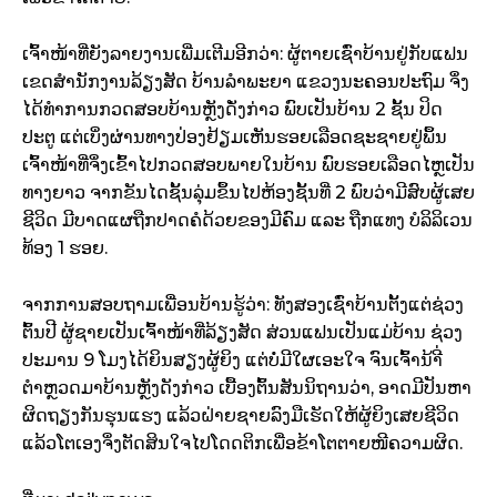
ເຈົ້າໜ້າທີ່ຍັງລາຍງານເພີ່ມເຕີມອີກວ່າ: ຜູ້ຕາຍເຊົ່າບ້ານຢູ່ກັບແຟນ
ເຂດສຳນັກງານລ້ຽງສັດ ບ້ານລຳພະຍາ ແຂວງນະຄອນປະຖົມ ຈຶ່ງ
ໄດ້ທຳການກວດສອບບ້ານຫຼັງດັ່ງກ່າວ ພົບເປັນບ້ານ 2 ຊັ້ນ ປິດ
ປະຕູ ແຕ່ເບິ່ງຜ່ານທາງປ່ອງຢ້ຽມເຫັນຮອຍເລືອດຊະຊາຍຢູ່ພຶ້ນ
ເຈົ້າໜ້າທີ່ຈຶ່ງເຂົ້າໄປກວດສອບພາຍໃນບ້ານ ພົບຮອຍເລືອດໄຫຼເປັນ
ທາງຍາວ ຈາກຂັນໄດຊັ້ນລຸ່ມຂຶ້ນໄປຫ້ອງຊັ້ນທີ່ 2 ພົບວ່າມີສົບຜູ້ເສຍ
ຊີວິດ ມີບາດແຜຖືກປາດຄໍດ້ວຍຂອງມີຄົມ ແລະ ຖືກແທງ ບໍລິລິເວນ
ທ້ອງ 1 ຮອຍ.
ຈາກການສອບຖາມເພື່ອນບ້ານຮູ້ວ່າ: ທັງສອງເຊົ່າບ້ານຕັ້ງແຕ່ຊ່ວງ
ຕົ້ນປີ ຜູ້ຊາຍເປັນເຈົ້າໜ້າທີ່ລ້ຽງສັດ ສ່ວນແຟນເປັນແມ່ບ້ານ ຊ່ວງ
ປະມານ 9 ໂມງໄດ້ຍິນສຽງຜູ້ຍິງ ແຕ່ບໍ່ມີໃຜເອະໃຈ ຈົນເຈົ້ານ້າີ່
ຕຳຫຼວດມາບ້ານຫຼັງດັງກ່າວ ເບື້ອງຕົ້ນສັນນິຖານວ່າ, ອາດມີປັນຫາ
ຜິດຖຽງກັນຮຸນແຮງ ແລ້ວຝ່າຍຊາຍລົງມືເຮັດໃຫ້ຜູ້ຍິງເສຍຊີວິດ
ແລ້ວໂຕເອງຈຶ່ງຕັດສິນໃຈໄປໂດດຕິກເພື່ອຂ້າໂຕຕາຍໜີຄວາມຜິດ.