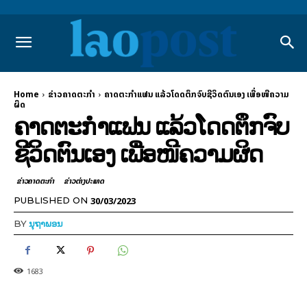
Home
ຂ່າວຄາດຕະກຳ
ຄາດຕະກຳແຟນ ແລ້ວໂດດຕຶກຈົບຊີວິດຕົນເອງ ເພື່ອໜີຄວາມ
ຜິດ
ຄາດຕະກຳແຟນ ແລ້ວໂດດຕຶກຈົບ
ຊີວິດຕົນເອງ ເພື່ອໜີຄວາມຜິດ
ຂ່າວຄາດຕະກຳ
ຂ່າວຕ່າງປະເທດ
30/03/2023
PUBLISHED ON
BY
ນຸຖາພອນ
1683