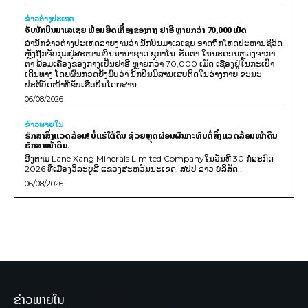
ຂ່າວຕ່າງປະເທດ
ຈັບນັກບິນມາເລເຊຍ ພ້ອມຍຶດເຄື່ອງຂອງກາງ ຢາອີ ຫຼາຍກວ່າ 70,000 ເມັດ
ສຳນັກຂ່າວຕ່າງປະເທດລາຍງານວ່າ ນັກບິນມາເລເຊຍ ອາດຖືກໂທດປະຫານຊີວິດ
ຫຼັງຖືກຈັບກຸມຢູ່ສະໜາມບິນນານາຊາດ ຊູກາໂນ-ຮັດຕາ ໃນນະຄອນຫຼວງຈາກາ
ຕາ ພ້ອມເຄື່ອງຂອງກາງເປັນຢາອີ ຫຼາຍກວ່າ 70,000 ເມັດ ເຊື່ອງຢູ່ໃນກະເປົາ
ເດີນທາງ ໂດຍຜົນກວດຍັງພົບວ່າ ນັກບິນມີສານເສບຕິດໃນຮ່າງກາຍ ຂະນະ
ປະຕິບັດໜ້າທີ່ຂັບເຮືອບິນໂດຍສານ...
06/08/2026
ຂ່າວພາຍ​ໃນ
ຮັກສາສິ່ງແວດລ້ອມ! ບໍ່ແຮ່ໃຕ້ດິນ ຊ່ວຍຫຼຸດຜ່ອນຜົນກະທົບຕໍ່ສິ່ງແວດລ້ອມໜ້າດິນ
ຮັກສາໜ້າດິນ.
ອີງຕາມ Lane Xang Minerals Limited Companyໃນວັນທີ 30 ກໍລະກົດ
2026 ທີ່ເມືອງວິລະບູລີ ແຂວງສະຫວັນນະເຂດ, ສປປ ລາວ ບໍລິສັດ...
06/08/2026
ຂ່າວພາຍໃນ