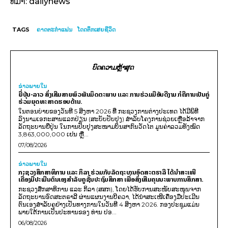
ທີ່ມາ: dailynews
TAGS
ຄາດຕະກຳແຟນ
ໂດດຕຶກເສຍຊີວິດ
ບົດຄວາມຫຼ້າສຸດ
ຂ່າວພາຍ​ໃນ
ຍີ່ປຸ່ນ-ລາວ ສົ່ງເສີມສາຍພົວພັນມິດຕະພາບ ແລະ ການຮ່ວມມືອັນດີງາມ ກໍຄືການເປັນຄູ່
ຮ່ວມຍຸດທະສາດຮອບດ້ານ.
ໃນຕອນບ່າຍຂອງວັນທີ 5 ສິງຫາ 2026 ທີ່ ກະຊວງການຕ່າງປະເທດ ໄດ້ມີພິທີ
ລົງນາມເອກະສານແລກປ່ຽນ (ສະບັບປັບປຸງ) ສໍາລັບໂຄງການຊ່ວຍເຫຼືອລ້າຈາກ
ລັດຖະບານຍີ່ປຸ່ນ ໃນການປັບປຸງສະໜາມບິນສາກົນວັດໄຕ ມູນຄ່າລວມທັງໝົດ
3,863,000,000 ເຢນ ຫຼື...
07/08/2026
ຂ່າວພາຍ​ໃນ
ກະຊວງສຶກສາທິການ ແລະ ກິລາ ຮ່ວມກັບລັດຖະບານອົດສະຕຣາລີ ໄດ້ນຳສະເໜີ
ເຄື່ອງມືປະເມີນຕົນເອງສຳລັບຄູຊັ້ນປະຖົມສຶກສາ ເພື່ອສົ່ງເສີມຄຸນນະພາບການສຶກສາ.
ກະຊວງສຶກສາທິການ ແລະ ກິລາ (ສສກ), ໂດຍໄດ້ຮັບການສະໜັບສະໜູນຈາກ
ລັດຖະບານອົດສະຕຣາລີ ຜ່ານແຜນງານບີຄວາ, ໄດ້ນຳສະເໜີເຄື່ອງມືປະເມີນ
ຕົນເອງສຳລັບຄູຢ່າງເປັນທາງການໃນວັນທີ 4 ສິງຫາ 2026. ກອງປະຊຸມແມ່ນ
ພາຍໃຕ້ການເປັນປະທານຂອງ ທ່ານ ປອ...
06/08/2026