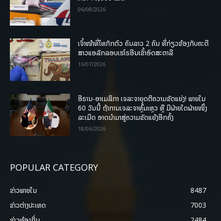
06/08/2026
ເຈົ້າໜ້າທີ່ໄທກັກຕົວ ຄົນລາວ 2 ຄົນ ທີ່ກ່ຽວຂ້ອງກັບຄະດີ
ສາວແອລັກລອບເຮໂຣອີນເຂົ້າອົດສະຕາລີ
16/07/2026
ອີຣານ-ອາເມລິກາ ເຈລະຈາຍຸດຕິຄວາມຂັດແຍ່ງ! ພາຍໃນ
60 ວັນນີ້ ຖ້າການເຈລະຈາຫຼົ້ມເຫຼວ ຫຼື ມີຝ່າຍໃດຝ່າຍໜຶ່ງ
ລະເມີດ ອາດນໍາມາສູ່ຄວາມຂັດແຍ້ງອີກຄັ້ງ
18/06/2026
POPULAR CATEGORY
ຂ່າວພາຍ​ໃນ
8487
ຂ່າວຕ່າງປະເທດ
7003
ຂ່າວທ້ອງຖິ່ນ
2484