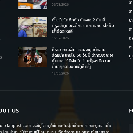
ຂ່
06/08/2026
ຂ່
ເຈົ້າໜ້າທີ່ໄທກັກຕົວ ຄົນລາວ 2 ຄົນ ທີ່
ນາ
ກ່ຽວຂ້ອງກັບຄະດີສາວແອລັກລອບເຮໂຣອີນ
ຂ່
ເຂົ້າອົດສະຕາລີ
ສຸ
.
16/07/2026
ຂ່
ອີຣານ-ອາເມລິກາ ເຈລະຈາຍຸດຕິຄວາມ
ຂັດແຍ່ງ! ພາຍໃນ 60 ວັນນີ້ ຖ້າການເຈລະຈາ
ມູ
ຸດ
ຫຼົ້ມເຫຼວ ຫຼື ມີຝ່າຍໃດຝ່າຍໜຶ່ງລະເມີດ ອາດ
ນໍາມາສູ່ຄວາມຂັດແຍ້ງອີກຄັ້ງ
18/06/2026
OUT US
F
ຂ່າວ laopost.com ຈະສ້າງໂຕເອງໃຫ້ກາຍເປັນຜູ້ນຳສື່ອອນລາຍຂອງລາວ ເພື່ອ
ວ ໂດຍນຳສະເໜີຂ່າວສານທີ່ມີຄຸນນະພາບ, ຖືກຕ້ອງຕາມແນວທາງນະໂຍບາຍຂອງ