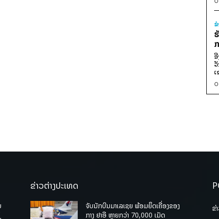
0
ຂ
ຮ
ກ
ອ
ວ
ເ
0
ຂ່າວຕ່າງປະເທດ
P
ບ
ຈັບນັກບິນມາເລເຊຍ ພ້ອມຍຶດເຄື່ອງຂອງ
ຂ່
່
ກາງ ຢາອີ ຫຼາຍກວ່າ 70,000 ເມັດ