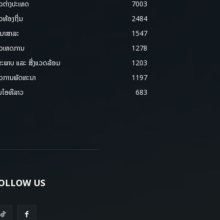
າວຕ່າງປະເທດ
7003
າວທ້ອງຖິ່ນ
2484
ນາສາລະ
1547
າວເຫດການ
1278
ຂະພາບ ແລະ ສີ່ງແວດລ້ອມ
1203
າວການພັດທະນາ
1197
ມໄອທີລາວ
683
OLLOW US