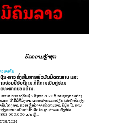
ບົດຄວາມຫຼ້າສຸດ
່າວພາຍ​ໃນ
ີ່ປຸ່ນ-ລາວ ສົ່ງເສີມສາຍພົວພັນມິດຕະພາບ ແລະ
ານຮ່ວມມືອັນດີງາມ ກໍຄືການເປັນຄູ່ຮ່ວມ
ຸດທະສາດຮອບດ້ານ.
ນຕອນບ່າຍຂອງວັນທີ 5 ສິງຫາ 2026 ທີ່ ກະຊວງການຕ່າງ
ະເທດ ໄດ້ມີພິທີລົງນາມເອກະສານແລກປ່ຽນ (ສະບັບປັບປຸງ)
ໍາລັບໂຄງການຊ່ວຍເຫຼືອລ້າຈາກລັດຖະບານຍີ່ປຸ່ນ ໃນການ
ັບປຸງສະໜາມບິນສາກົນວັດໄຕ ມູນຄ່າລວມທັງໝົດ
,863,000,000 ເຢນ ຫຼື...
7/08/2026