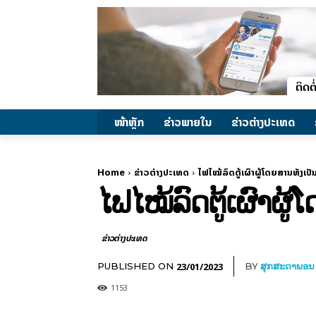
ໜ້າຫຼັກ
ຂ່າວພາຍ​ໃນ
ຂ່າວຕ່າງປະເທດ
Home
ຂ່າວຕ່າງປະເທດ
ໄຟໄໝ້ລົດຕູ້ເຜົາຜູ້ໂດຍສານທັງເປັ
ໄຟໄໝ້ລົດຕູ້ເຜົາຜູ້
ຂ່າວຕ່າງປະເທດ
23/01/2023
PUBLISHED ON
BY
ສຸກສະດາພອນ
1153