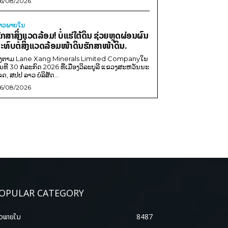
6/08/2026
່າວພາຍ​ໃນ
ັກສາສິ່ງແວດລ້ອມ! ບໍ່ແຮ່ໃຕ້ດິນ ຊ່ວຍຫຼຸດຜ່ອນຜົນ
ະທົບຕໍ່ສິ່ງແວດລ້ອມໜ້າດິນຮັກສາໜ້າດິນ.
ີງຕາມ Lane Xang Minerals Limited Companyໃນ
ັນທີ 30 ກໍລະກົດ 2026 ທີ່ເມືອງວິລະບູລີ ແຂວງສະຫວັນນະ
ຂດ, ສປປ ລາວ ບໍລິສັດ...
6/08/2026
OPULAR CATEGORY
າວພາຍ​ໃນ
8487