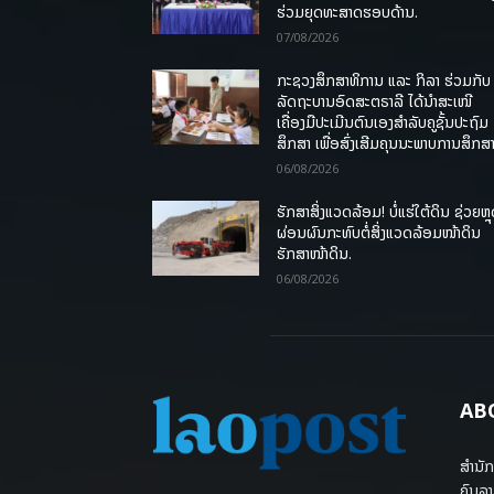
ຮ່ວມຍຸດທະສາດຮອບດ້ານ.
07/08/2026
ກະຊວງສຶກສາທິການ ແລະ ກິລາ ຮ່ວມກັບ
ລັດຖະບານອົດສະຕຣາລີ ໄດ້ນຳສະເໜີ
ເຄື່ອງມືປະເມີນຕົນເອງສຳລັບຄູຊັ້ນປະຖົມ
ສຶກສາ ເພື່ອສົ່ງເສີມຄຸນນະພາບການສຶກສາ
06/08/2026
ຮັກສາສິ່ງແວດລ້ອມ! ບໍ່ແຮ່ໃຕ້ດິນ ຊ່ວຍຫຼ
ຜ່ອນຜົນກະທົບຕໍ່ສິ່ງແວດລ້ອມໜ້າດິນ
ຮັກສາໜ້າດິນ.
06/08/2026
AB
ສຳນັກ
ຄົນລາ