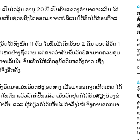
ຂ
ເປັນໄວລຸ້ນ ອາຍຸ 20 ປີ ເປັນຄົນແຂວງອຳນາດຈະເລີນ ໄດ້
ກ
ບເຫັນຊ່ວຍດຶງໂຕອອກມາຈາກບໍລິເວນໃກ້ລົດໄດ້ກ່ອນທີ່ຈະ
ອ
ສ
ກ
ກ
ິດໄດ້ທັງໝົດ 11 ຄົນ ໃນນັ້ນມີເດັກນ້ອຍ 2 ຄົນ ລອດຊີວິດ 1
ສ
ງ
ບັດຕິເຫດຢ່າງຊັດເຈນ ແຕ່ຄາດວ່າຄົນຂັບລົດບໍ່ສາມາດຄວບຄຸມ
ເ
ພ
ນລັບໃນ ຈົນເຮັດໃຫ້ເກີດອຸບັດຕິເຫດດັ່ງກ່າວ ເຊິ່ງ
0
ິງອີກຄັ້ງ.
ຂ
່ນັ່ງລົດມາແມ່ນລັບຕະຫຼອດທາງ ເມື່ອມາຮອດຈຸດເກີດເຫດ ໄດ້
ຈ
ຫ
ນຕື່ນ ແລ້ວລົດກໍປີ້ນແລ້ວ ເມື່ອລົດຢຸດກໍໄດ້ຍິນສຽງຮ້ອງຂໍ
ສ
ຳກັນ ແລະ ຜູ້ກ່ຽວກໍໄດ້ເຫັນໄຟກຳລັງໄໝ້ ຈຶ່ງຄານອອກມາ
ຖ
ຊ
ຂ
ກ
ເ
ໂ