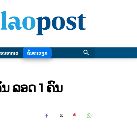
ອນອາກາດ
ຄົ້ນຫາວຽກ
ຄົນ ລອດ 1 ຄົນ