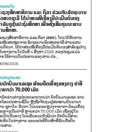
່າວພາຍ​ໃນ
ະຊວງສຶກສາທິການ ແລະ ກິລາ ຮ່ວມກັບລັດຖະບານ
ົດສະຕຣາລີ ໄດ້ນຳສະເໜີເຄື່ອງມືປະເມີນຕົນເອງ
ຳລັບຄູຊັ້ນປະຖົມສຶກສາ ເພື່ອສົ່ງເສີມຄຸນນະພາບ
ານສຶກສາ.
ະຊວງສຶກສາທິການ ແລະ ກິລາ (ສສກ), ໂດຍໄດ້ຮັບການ
ະໜັບສະໜູນຈາກ ລັດຖະບານອົດສະຕຣາລີ ຜ່ານແຜນ
ານບີຄວາ, ໄດ້ນຳສະເໜີເຄື່ອງມືປະເມີນຕົນເອງສຳລັບຄູຢ່າງ
ປັນທາງການໃນວັນທີ 4 ສິງຫາ 2026. ກອງປະຊຸມແມ່ນ
າຍໃຕ້ການເປັນປະທານຂອງ ທ່ານ ປອ...
6/08/2026
່າວຕ່າງປະເທດ
ັບນັກບິນມາເລເຊຍ ພ້ອມຍຶດເຄື່ອງຂອງກາງ ຢາອີ
ຼາຍກວ່າ 70,000 ເມັດ
ຳນັກຂ່າວຕ່າງປະເທດລາຍງານວ່າ ນັກບິນມາເລເຊຍ ອາດ
ືກໂທດປະຫານຊີວິດ ຫຼັງຖືກຈັບກຸມຢູ່ສະໜາມບິນນານາ
າດ ຊູກາໂນ-ຮັດຕາ ໃນນະຄອນຫຼວງຈາກາຕາ ພ້ອມເຄື່ອງ
ອງກາງເປັນຢາອີ ຫຼາຍກວ່າ 70,000 ເມັດ ເຊື່ອງຢູ່ໃນ
ະເປົາເດີນທາງ ໂດຍຜົນກວດຍັງພົບວ່າ ນັກບິນມີສານ
ສບຕິດໃນຮ່າງກາຍ ຂະນະປະຕິບັດໜ້າທີ່ຂັບເຮືອບິນ
ດຍສານ...