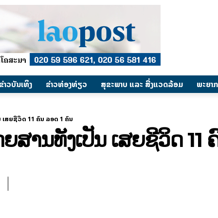
​ຂ່າວບັນເທິງ
​ຂ່າວທ່ອງທ່ຽວ
ສຸຂະພາບ ແລະ ສີ່ງແວດລ້ອມ
ພະຍາກ
ນ ເສຍຊີວິດ 11 ຄົນ ລອດ 1 ຄົນ
ໂດຍສານທັງເປັນ ເສຍຊີວິດ 11 