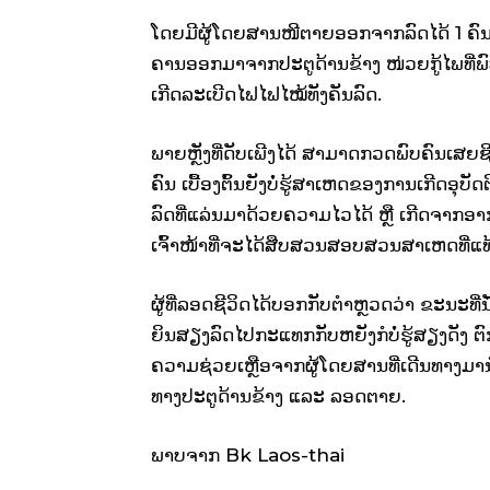
ໂດຍມີຜູ້ໂດຍສານໜີຕາຍອອກຈາກລົດໄດ້ 1 ຄົນ 
ຄານອອກມາຈາກປະຕູດ້ານຂ້າງ ໜ່ວຍກູ້ໄພທີ່ພົ
ເກີດລະເບີດໄຟໄຟໄໝ້ທັງຄັນລົດ.
ພາຍຫຼັງທີ່ດັບເພີງໄດ້ ສາມາດກວດພົບຄົນເສຍຊີວ
ຄົນ ເບື້ອງຕົ້ນຍັງບໍ່ຮູ້ສາເຫດຂອງການເກີດອຸ
ລົດທີ່ແລ່ນມາດ້ວຍຄວາມໄວໄດ້ ຫຼື ເກີດຈາກອາກາ
ເຈົ້າໜ້າທີ່ຈະໄດ້ສືບສວນສອບສວນສາເຫດທີ່ແທ້ຈ
ຜູ້ທີ່ລອດຊີວິດໄດ້ບອກກັບຕຳຫຼວດວ່າ ຂະນະທີ
ຍິນສຽງລົດໄປກະແທກກັບຫຍັງກໍບໍ່ຮູ້ສຽງດັງ ຕົກໃ
ຄວາມຊ່ວຍເຫຼືອຈາກຜູ້ໂດຍສານທີ່ເດີນທາງມານ
ທາງປະຕູດ້ານຂ້າງ ແລະ ລອດຕາຍ.
ພາບຈາກ
Bk Laos-thai