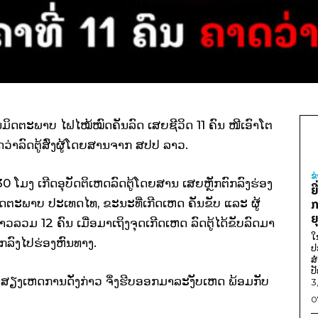
ົນມິດຕະພາບ ໄຟໄໝ້ໝົດຄັນລົດ ເສຍຊີວິດ 11 ຄົນ ໜີເອົາໂຕ
ດວ່າລົດຕູ້ສົ່ງຜູ້ໂດຍສານຈາກ ສປປ ລາວ.
ຂ
 ໂມງ ເກີດອຸບັດຕິເຫດລົດຕູ້ໂດຍສານ ເສຍຫຼັກຕົກລົງຮ່ອງ
ຍ
ດຕະພາບ ປະເທດໄທ, ຂະນະທີ່ເກີດເຫດ ຄັນຂັບ ແລະ ຜູ້
ກ
ຍ
ລວມ 12 ຄົນ ເມື່ອມາເຖິງຈຸດເກີດເຫດ ລົດຕູ້ໄດ້ຂັບລົດມາ
ໃ
ົກລົງໄປຮ່ອງຫົນທາງ.
ປ
ສ
ປ
ອໄດ້ຍິນສຽງເຫດການດັ່ງກ່າວ ຈຶ່ງຮີບອອກມາລະງັບເຫດ ພ້ອມກັບ
3
0