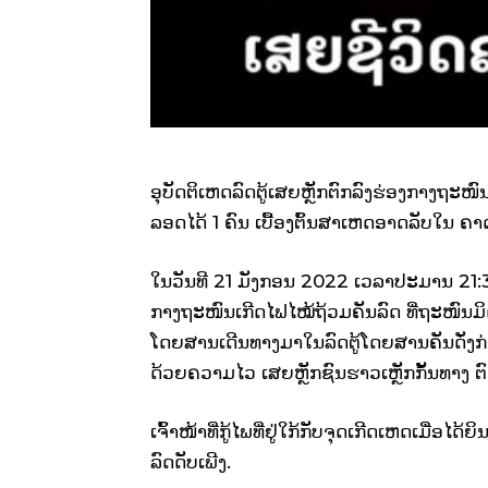
ອຸບັດຕິເຫດລົດຕູ້ເສຍຫຼັກຕົກລົງຮ່ອງກາງຖະໜ
ລອດໄດ້ 1 ຄົນ ເບື້ອງຕົ້ນສາເຫດອາດລັບໃນ ຄາ
ໃນວັນທີ 21 ມັງກອນ 2022 ເວລາປະມານ 21:30
ກາງຖະໜົນເກີດໄຟໄໝ້ຖ້ວມຄັນລົດ ທີ່ຖະໜົນມິ
ໂດຍສານເດີນທາງມາໃນລົດຕູ້ໂດຍສານຄັນດັ່ງກ່າວ
ດ້ວຍຄວາມໄວ ເສຍຫຼັກຊົນຮາວເຫຼັກກັ້ນທາງ ຕ
ເຈົ້າໜ້າທີ່ກູ້ໄພທີ່ຢູ່ໃກ້ກັບຈຸດເກີດເຫດເມື່
ລົດດັບເພີງ.