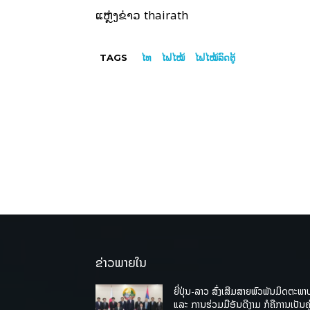
thairath
ແຫຼ່ງຂ່າວ
TAGS
ໄທ
ໄຟໄໝ້
ໄຟໄໝ້ລົດຕູ້
ຂ່າວພາຍໃນ
ຍີ່ປຸ່ນ-ລາວ ສົ່ງເສີມສາຍພົວພັນມິດຕະພາ
ແລະ ການຮ່ວມມືອັນດີງາມ ກໍຄືການເປັນຄູ