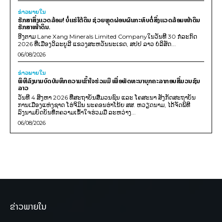
ຂ່າວພາຍ​ໃນ
ຮັກສາສິ່ງແວດລ້ອມ! ບໍ່ແຮ່ໃຕ້ດິນ ຊ່ວຍຫຼຸດຜ່ອນຜົນກະທົບຕໍ່ສິ່ງແວດລ້ອມໜ້າດິນ
ຮັກສາໜ້າດິນ.
ອີງຕາມ Lane Xang Minerals Limited Companyໃນວັນທີ 30 ກໍລະກົດ
2026 ທີ່ເມືອງວິລະບູລີ ແຂວງສະຫວັນນະເຂດ, ສປປ ລາວ ບໍລິສັດ...
06/08/2026
ຂ່າວພາຍ​ໃນ
ພິທີລົງນາມບົດບັນທຶກຄວາມເຂົ້າໃຈຮ່ວມມື ເພື່ອພັດທະນາບຸກຄະລາກອນສື່ມວນຊົນ
ລາວ
ວັນທີ 4 ສິງຫາ 2026 ທີ່ສະຖາບັນສື່ມວນຊົນ ແລະ ໂຄສະນາ ສັງກັດສະຖາບັນ
ການເມືອງແຫ່ງຊາດ ໂຮ່ຈິມິນ ນະຄອນຮ່າໂນ້ຍ ສສ. ຫວຽດນາມ, ໄດ້ຈັດພິທີ
ລົງນາມບົດບັນທຶກຄວາມເຂົ້າໃຈຮ່ວມມື ລະຫວ່າງ...
06/08/2026
ຂ່າວພາຍໃນ