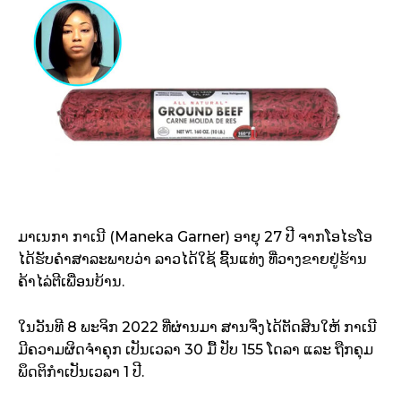
ມາເນກາ ກາເນີ (Maneka Garner) ອາຍຸ 27 ປີ ຈາກໂອໄຮໂອ
ໄດ້ຮັບຄຳສາລະພາບວ່າ ລາວໄດ້ໃຊ້ ຊີ້ນແທ່ງ ທີ່ວາງຂາຍຢູ່ຮ້ານ
ຄ້າໄລ່ຕີເພື່ອນບ້ານ.
ໃນວັນທີ 8 ພະຈິກ 2022 ທີ່ຜ່ານມາ ສານຈຶ່ງໄດ້ຕັດສິນໃຫ້ ກາເນີ
ມີຄວາມຜິດຈຳຄຸກ ເປັນເວລາ 30 ມື້ ປັບ 155 ໂດລາ ແລະ ຖືກຄຸມ
ພຶດຕິກຳເປັນເວລາ 1 ປີ.