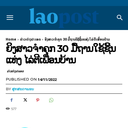
Home
ຂ່າວຕ່າງປະເທດ
ຍິງສາວຈຳຄຸກ 30 ມື້ຖານໃຊ້ຊີ້ນແທ່ງ ໄລ່ຕີເພື່ອນບ້ານ
ຍິງສາວຈຳຄຸກ 30 ມື້ຖານໃຊ້ຊີ້ນ
ແທ່ງ ໄລ່ຕີເພື່ອນບ້ານ
ຂ່າວຕ່າງປະເທດ
14/11/2022
PUBLISHED ON
BY
ສຸກສະດາພອນ
577