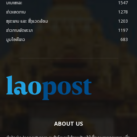
ນານາສາລະ
1547
ຂ່າວເຫດການ
1278
ສຸຂະພາບ ແລະ ສີ່ງແວດລ້ອມ
1203
ຂ່າວການພັດທະນາ
1197
ມູມໄອທີລາວ
683
ABOUT US