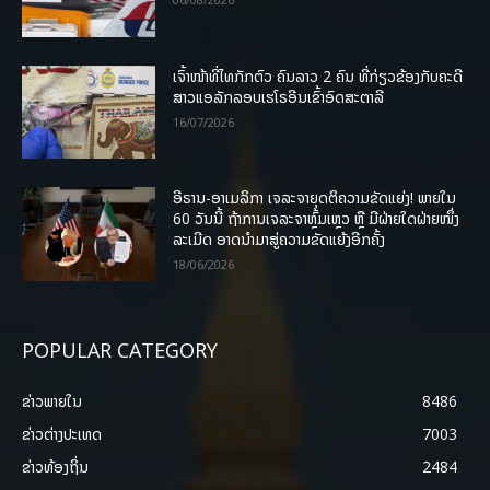
ເຈົ້າໜ້າທີ່ໄທກັກຕົວ ຄົນລາວ 2 ຄົນ ທີ່ກ່ຽວຂ້ອງກັບຄະດີ
ສາວແອລັກລອບເຮໂຣອີນເຂົ້າອົດສະຕາລີ
16/07/2026
ອີຣານ-ອາເມລິກາ ເຈລະຈາຍຸດຕິຄວາມຂັດແຍ່ງ! ພາຍໃນ
60 ວັນນີ້ ຖ້າການເຈລະຈາຫຼົ້ມເຫຼວ ຫຼື ມີຝ່າຍໃດຝ່າຍໜຶ່ງ
ລະເມີດ ອາດນໍາມາສູ່ຄວາມຂັດແຍ້ງອີກຄັ້ງ
18/06/2026
POPULAR CATEGORY
ຂ່າວພາຍ​ໃນ
8486
ຂ່າວຕ່າງປະເທດ
7003
ຂ່າວທ້ອງຖິ່ນ
2484