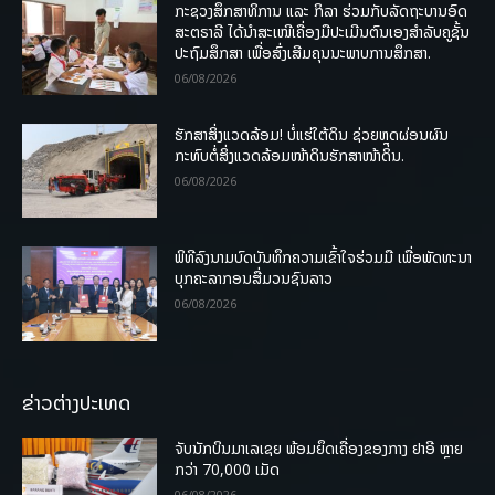
ກະຊວງສຶກສາທິການ ແລະ ກິລາ ຮ່ວມກັບລັດຖະບານອົດ
ສະຕຣາລີ ໄດ້ນຳສະເໜີເຄື່ອງມືປະເມີນຕົນເອງສຳລັບຄູຊັ້ນ
ປະຖົມສຶກສາ ເພື່ອສົ່ງເສີມຄຸນນະພາບການສຶກສາ.
06/08/2026
ຮັກສາສິ່ງແວດລ້ອມ! ບໍ່ແຮ່ໃຕ້ດິນ ຊ່ວຍຫຼຸດຜ່ອນຜົນ
ກະທົບຕໍ່ສິ່ງແວດລ້ອມໜ້າດິນຮັກສາໜ້າດິນ.
06/08/2026
ພິທີລົງນາມບົດບັນທຶກຄວາມເຂົ້າໃຈຮ່ວມມື ເພື່ອພັດທະນາ
ບຸກຄະລາກອນສື່ມວນຊົນລາວ
06/08/2026
ຂ່າວຕ່າງປະເທດ
ຈັບນັກບິນມາເລເຊຍ ພ້ອມຍຶດເຄື່ອງຂອງກາງ ຢາອີ ຫຼາຍ
ກວ່າ 70,000 ເມັດ
06/08/2026