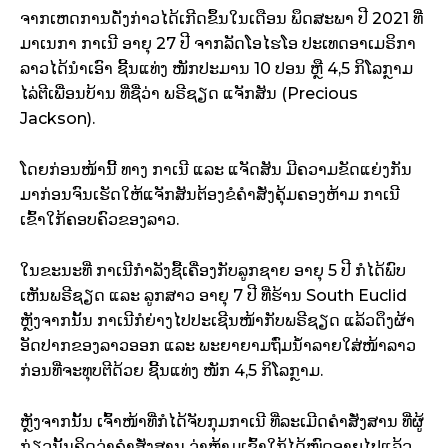
ຈາກເຫດການດັ່ງກ່າວໄດ້ເກີດຂຶ້ນໃນເດືອນ ພຶດສະພາ ປີ 2021 ທີ່
ມາເນກາ ກາເນີ ອາຍຸ 27 ປີ ຈາກລັດໂອໄຮໂອ ປະເທດອາເມຣິກາ
ລາວໄດ້ນຳເອົາ ຊີ້ນແທ່ງ ໜັກປະມານ 10 ປອນ ຫຼື 4,5 ກິໂລກຼາມ
ໄລ່ຕີເພື່ອນບ້ານ ທີ່ຊື່ວ່າ ພຣີຊຽດ ແຈັກສັນ (Precious
Jackson).
ໂດຍກ່ອນໜ້ານີ້ ທາງ ກາເນີ ແລະ ແຈັດສັນ ມີຄວາມຂັດແຍ່ງກັນ
ມາກ່ອນຈົນເຮັດໃຫ້ແຈັກສັນຕ້ອງຂໍຄຳສັ່ງຄຸ້ມຄອງຫ້າມ ກາເນີ
ເຂົ້າໃກ້ຄອບຄົວຂອງລາວ.
ໃນຂະນະທີ່ ກາເນີກຳລັງຊື້ເຄື່ອງກັບລູກຊາຍ ອາຍຸ 5 ປີ ກໍໄດ້ພົບ
ເຫັນພຣີຊຽດ ແລະ ລູກສາວ ອາຍຸ 7 ປີ ທີ່ຮ້ານ South Euclid
ຫຼັງຈາກນັ້ນ ກາເນີກໍຍ່າງໄປປະເຊີນໜ້າກັບພຣີຊຽດ ແລ້ວດຶງຜ້າ
ອັດປາກຂອງລາວອອກ ແລະ ພະຍາຍາມຖົ່ມນ້ຳລາຍໃສ່ໜ້າລາວ
ກ່ອນທີ່ຈະທຸບຕີດ້ວຍ ຊີ້ນແທ່ງ ໜັກ 4,5 ກິໂລກຼາມ.
ຫຼັງຈາກນັ້ນ ເຈົ້າໜ້າທີ່ກໍໄດ້ຈັບກຸມກາເນີ ທີ່ລະເມີດຄຳສັ່ງສານ ທີ່ຜູ້
ກ່ຽວນັ້ນຄິດວ່າຄຳສັ່ງສານ ວ່າຫ້າມເຂົ້າໃກ້ໄດ້ໝົດອາຍຸໄປແລ້ວ.