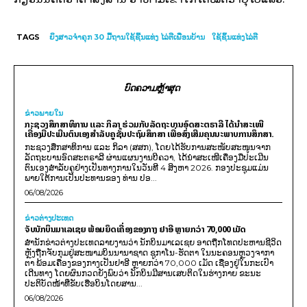
TAGS
ຍິງສາວຈຳຄຸກ 30 ມື້ຖານໃຊ້ຊີ້ນແທ່ງ ໄລ່ຕີເພື່ອນບ້ານ
ໃຊ້ຊິ້ນແທ່ງໄລ່ຕີ
ບົດຄວາມຫຼ້າສຸດ
ຂ່າວພາຍ​ໃນ
ກະຊວງສຶກສາທິການ ແລະ ກິລາ ຮ່ວມກັບລັດຖະບານອົດສະຕຣາລີ ໄດ້ນຳສະເໜີ
ເຄື່ອງມືປະເມີນຕົນເອງສຳລັບຄູຊັ້ນປະຖົມສຶກສາ ເພື່ອສົ່ງເສີມຄຸນນະພາບການສຶກສາ.
ກະຊວງສຶກສາທິການ ແລະ ກິລາ (ສສກ), ໂດຍໄດ້ຮັບການສະໜັບສະໜູນຈາກ
ລັດຖະບານອົດສະຕຣາລີ ຜ່ານແຜນງານບີຄວາ, ໄດ້ນຳສະເໜີເຄື່ອງມືປະເມີນ
ຕົນເອງສຳລັບຄູຢ່າງເປັນທາງການໃນວັນທີ 4 ສິງຫາ 2026. ກອງປະຊຸມແມ່ນ
ພາຍໃຕ້ການເປັນປະທານຂອງ ທ່ານ ປອ...
06/08/2026
ຂ່າວຕ່າງປະເທດ
ຈັບນັກບິນມາເລເຊຍ ພ້ອມຍຶດເຄື່ອງຂອງກາງ ຢາອີ ຫຼາຍກວ່າ 70,000 ເມັດ
ສຳນັກຂ່າວຕ່າງປະເທດລາຍງານວ່າ ນັກບິນມາເລເຊຍ ອາດຖືກໂທດປະຫານຊີວິດ
ຫຼັງຖືກຈັບກຸມຢູ່ສະໜາມບິນນານາຊາດ ຊູກາໂນ-ຮັດຕາ ໃນນະຄອນຫຼວງຈາກາ
ຕາ ພ້ອມເຄື່ອງຂອງກາງເປັນຢາອີ ຫຼາຍກວ່າ 70,000 ເມັດ ເຊື່ອງຢູ່ໃນກະເປົາ
ເດີນທາງ ໂດຍຜົນກວດຍັງພົບວ່າ ນັກບິນມີສານເສບຕິດໃນຮ່າງກາຍ ຂະນະ
ປະຕິບັດໜ້າທີ່ຂັບເຮືອບິນໂດຍສານ...
06/08/2026