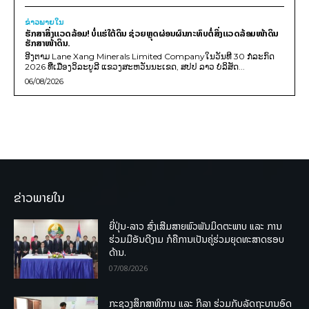
ຂ່າວພາຍ​ໃນ
ຮັກສາສິ່ງແວດລ້ອມ! ບໍ່ແຮ່ໃຕ້ດິນ ຊ່ວຍຫຼຸດຜ່ອນຜົນກະທົບຕໍ່ສິ່ງແວດລ້ອມໜ້າດິນ
ຮັກສາໜ້າດິນ.
ອີງຕາມ Lane Xang Minerals Limited Companyໃນວັນທີ 30 ກໍລະກົດ
2026 ທີ່ເມືອງວິລະບູລີ ແຂວງສະຫວັນນະເຂດ, ສປປ ລາວ ບໍລິສັດ...
06/08/2026
ຂ່າວພາຍໃນ
ຍີ່ປຸ່ນ-ລາວ ສົ່ງເສີມສາຍພົວພັນມິດຕະພາບ ແລະ ການ
ຮ່ວມມືອັນດີງາມ ກໍຄືການເປັນຄູ່ຮ່ວມຍຸດທະສາດຮອບ
ດ້ານ.
07/08/2026
ກະຊວງສຶກສາທິການ ແລະ ກິລາ ຮ່ວມກັບລັດຖະບານອົດ