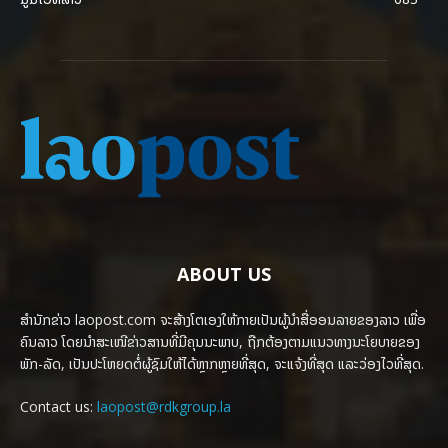
ABOUT US
ສຳນັກຂ່າວ laopost.com ຈະສ້າງໂຕເອງໃຫ້ກາຍເປັນຜູ້ນຳສື່ອອນລາຍຂອງລາວ ເພື່ອ
ຄົນລາວ ໂດຍນຳສະເໜີຂ່າວສານທີ່ມີຄຸນນະພາບ, ຖືກຕ້ອງຕາມແນວທາງນະໂຍບາຍຂອງ
ພັກ-ລັດ, ເປັນປະໂຫຍດຕໍ່ຜູ້ຊົມໃຫ້ໄດ້ຫຼາກຫຼາຍທີ່ສຸດ, ຈະແຈ້ງທີ່ສຸດ ແລະວ່ອງໄວທີ່ສຸດ.
Contact us:
laopost@rdkgroup.la