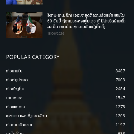
ອີຣານ-ອາເມລິກາ ເຈລະຈາຍຸດຕິຄວາມຂັດແຍ່ງ! ພາຍໃນ
60 ວັນນີ້ ຖ້າການເຈລະຈາຫຼົ້ມເຫຼວ ຫຼື ມີຝ່າຍໃດຝ່າຍໜຶ່ງ
ລະເມີດ ອາດນໍາມາສູ່ຄວາມຂັດແຍ້ງອີກຄັ້ງ
18/06/2026
POPULAR CATEGORY
ຂ່າວພາຍ​ໃນ
8487
ຂ່າວຕ່າງປະເທດ
7003
ຂ່າວທ້ອງຖິ່ນ
2484
ນານາສາລະ
1547
ຂ່າວເຫດການ
1278
ສຸຂະພາບ ແລະ ສີ່ງແວດລ້ອມ
1203
ຂ່າວການພັດທະນາ
1197
ມູມໄອທີລາວ
683