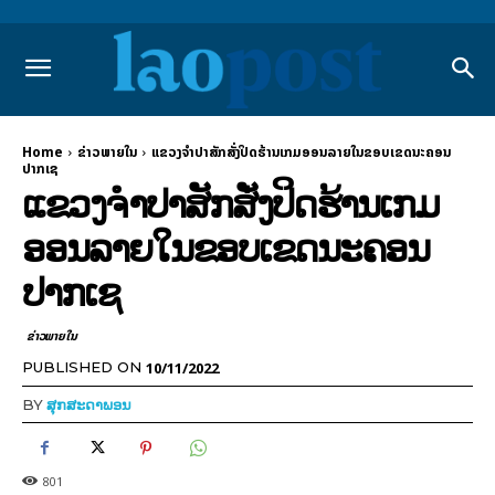
Home
ຂ່າວພາຍ​ໃນ
ແຂວງຈຳປາສັກສັ່ງປິດຮ້ານເກມອອນລາຍໃນຂອບເຂດນະຄອນ
ປາກເຊ
ແຂວງຈຳປາສັກສັ່ງປິດຮ້ານເກມ
ອອນລາຍໃນຂອບເຂດນະຄອນ
ປາກເຊ
ຂ່າວພາຍ​ໃນ
10/11/2022
PUBLISHED ON
BY
ສຸກສະດາພອນ
801