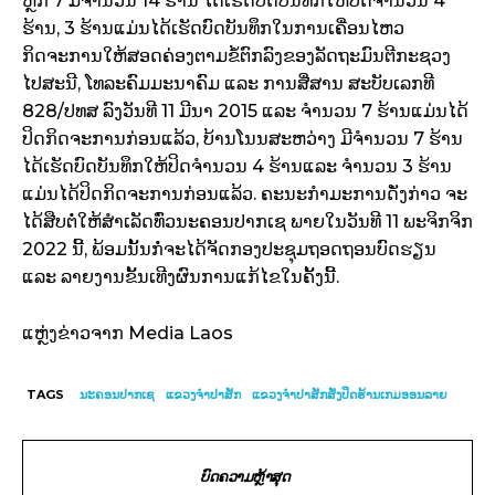
ຫຼັກ 7 ມີຈຳນວນ 14 ຮ້ານ ໄດ້ເຮັດບົດບັນທຶກໃຫ້ປິດຈຳນວນ 4
ຮ້ານ, 3 ຮ້ານແມ່ນໄດ້ເຮັດບົດບັນທຶກໃນການເຄື່ອນໄຫວ
ກິດຈະການໃຫ້ສອດຄ່ອງຕາມຂໍ້ຕົກລົງຂອງລັດຖະມົນຕີກະຊວງ
ໄປສະນີ, ໂທລະຄົມມະນາຄົມ ແລະ ການສື່ສານ ສະບັບເລກທີ
828/ປທສ ລົງວັນທີ 11 ມີນາ 2015 ແລະ ຈຳນວນ 7 ຮ້ານແມ່ນໄດ້
ປິດກິດຈະການກ່ອນແລ້ວ, ບ້ານໂນນສະຫວ່າງ ມີຈຳນວນ 7 ຮ້ານ
ໄດ້ເຮັດບົດບັນທຶກໃຫ້ປິດຈຳນວນ 4 ຮ້ານແລະ ຈຳນວນ 3 ຮ້ານ
ແມ່ນໄດ້ປິດກິດຈະການກ່ອນແລ້ວ. ຄະນະກຳມະການດັ່ງກ່າວ ຈະ
ໄດ້ສືບຕໍ່ໃຫ້ສຳເລັດທົ່ວນະຄອນປາກເຊ ພາຍໃນວັນທີ 11 ພະຈິກຈິກ
2022 ນີ້, ພ້ອມນັ້ນກໍ່ຈະໄດ້ຈັດກອງປະຊຸມຖອດຖອນບົດຮຽນ
ແລະ ລາຍງານຂັ້ນເທີງຜົນການແກ້ໄຂໃນຄັ້ງນີ້.
ແຫຼ່ງຂ່າວຈາກ Media Laos
TAGS
ນະຄອນປາກເຊ
ແຂວງຈຳປາສັກ
ແຂວງຈຳປາສັກສັ່ງປິດຮ້ານເກມອອນລາຍ
ບົດຄວາມຫຼ້າສຸດ