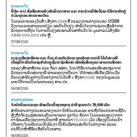
ຂ່າວພາຍ​ໃນ
ຍີ່ປຸ່ນ-ລາວ ສົ່ງເສີມສາຍພົວພັນມິດຕະພາບ ແລະ ການຮ່ວມມືອັນດີງາມ ກໍຄືການເປັນຄູ່
ຮ່ວມຍຸດທະສາດຮອບດ້ານ.
ໃນຕອນບ່າຍຂອງວັນທີ 5 ສິງຫາ 2026 ທີ່ ກະຊວງການຕ່າງປະເທດ ໄດ້ມີພິທີ
ລົງນາມເອກະສານແລກປ່ຽນ (ສະບັບປັບປຸງ) ສໍາລັບໂຄງການຊ່ວຍເຫຼືອລ້າຈາກ
ລັດຖະບານຍີ່ປຸ່ນ ໃນການປັບປຸງສະໜາມບິນສາກົນວັດໄຕ ມູນຄ່າລວມທັງໝົດ
3,863,000,000 ເຢນ ຫຼື...
07/08/2026
ຂ່າວພາຍ​ໃນ
ກະຊວງສຶກສາທິການ ແລະ ກິລາ ຮ່ວມກັບລັດຖະບານອົດສະຕຣາລີ ໄດ້ນຳສະເໜີ
ເຄື່ອງມືປະເມີນຕົນເອງສຳລັບຄູຊັ້ນປະຖົມສຶກສາ ເພື່ອສົ່ງເສີມຄຸນນະພາບການສຶກສາ.
ກະຊວງສຶກສາທິການ ແລະ ກິລາ (ສສກ), ໂດຍໄດ້ຮັບການສະໜັບສະໜູນຈາກ
ລັດຖະບານອົດສະຕຣາລີ ຜ່ານແຜນງານບີຄວາ, ໄດ້ນຳສະເໜີເຄື່ອງມືປະເມີນ
ຕົນເອງສຳລັບຄູຢ່າງເປັນທາງການໃນວັນທີ 4 ສິງຫາ 2026. ກອງປະຊຸມແມ່ນ
ພາຍໃຕ້ການເປັນປະທານຂອງ ທ່ານ ປອ...
06/08/2026
ຂ່າວຕ່າງປະເທດ
ຈັບນັກບິນມາເລເຊຍ ພ້ອມຍຶດເຄື່ອງຂອງກາງ ຢາອີ ຫຼາຍກວ່າ 70,000 ເມັດ
ສຳນັກຂ່າວຕ່າງປະເທດລາຍງານວ່າ ນັກບິນມາເລເຊຍ ອາດຖືກໂທດປະຫານຊີວິດ
ຫຼັງຖືກຈັບກຸມຢູ່ສະໜາມບິນນານາຊາດ ຊູກາໂນ-ຮັດຕາ ໃນນະຄອນຫຼວງຈາກາ
ຕາ ພ້ອມເຄື່ອງຂອງກາງເປັນຢາອີ ຫຼາຍກວ່າ 70,000 ເມັດ ເຊື່ອງຢູ່ໃນກະເປົາ
ເດີນທາງ ໂດຍຜົນກວດຍັງພົບວ່າ ນັກບິນມີສານເສບຕິດໃນຮ່າງກາຍ ຂະນະ
ປະຕິບັດໜ້າທີ່ຂັບເຮືອບິນໂດຍສານ...
06/08/2026