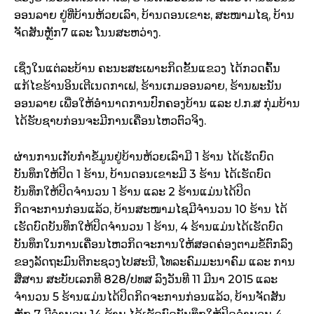
ອອນລາຍ ຢູ່ທີ່ບ້ານຫ້ວຍເລົາ, ບ້ານດອນເຂາະ, ສະໜາມໄຊ, ບ້ານ
ຈັດສັນຫຼັກ7 ແລະ ໂນນສະຫວ່າງ.
ເຊິ່ງໃນແຕ່ລະບ້ານ ຄະນະສະເພາະກິດຂັ້ນແຂວງ ໄດ້ກວດຄົ້ນ
ແກ້ໄຂຮ້ານອິນເຕີເນດກາເຟ, ຮ້ານເກມອອນລາຍ, ຮ້ານພະນັນ
ອອນລາຍ ເພື່ອໃຫ້ອໍານາດການປົກຄອງບ້ານ ແລະ ປ.ກ.ສ ກຸ່ມບ້ານ
ໄດ້ຮັບຊາບກ່ອນຈະມີການເຄື່ອນໄຫວຕົວຈິງ.
ຜ່ານການເກັບກໍາຂໍ້ມູນຢູ່ບ້ານຫ້ວຍເລົາມີ 1 ຮ້ານ ໄດ້ເຮັດບົດ
ບັນທຶກໃຫ້ປິດ 1 ຮ້ານ, ບ້ານດອນເຂາະມີ 3 ຮ້ານ ໄດ້ເຮັດບົດ
ບັນທຶກໃຫ້ປິດຈຳນວນ 1 ຮ້ານ ແລະ 2 ຮ້ານແມ່ນໄດ້ປິດ
ກິດຈະການກ່ອນແລ້ວ, ບ້ານສະໜາມໄຊມີຈຳນວນ 10 ຮ້ານ ໄດ້
ເຮັດບົດບັນທຶກໃຫ້ປິດຈຳນວນ 1 ຮ້ານ, 4 ຮ້ານແມ່ນໄດ້ເຮັດບົດ
ບັນທຶກໃນການເຄື່ອນໄຫວກິດຈະການໃຫ້ສອດຄ່ອງຕາມຂໍ້ຕົກລົງ
ຂອງລັດຖະມົນຕີກະຊວງໄປສະນີ, ໂທລະຄົມມະນາຄົມ ແລະ ການ
ສື່ສານ ສະບັບເລກທີ 828/ປທສ ລົງວັນທີ 11 ມີນາ 2015 ແລະ
ຈຳນວນ 5 ຮ້ານແມ່ນໄດ້ປິດກິດຈະການກ່ອນແລ້ວ, ບ້ານຈັດສັນ