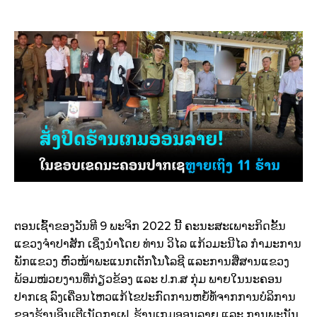
ຕອນເຊົ້າຂອງວັນທີ 9 ພະຈິກ 2022 ນີ້ ຄະນະສະເພາະກິດຂັ້ນ
ແຂວງຈຳປາສັກ ເຊິ່ງນໍາໂດຍ ທ່ານ ວິໄລ ແກ້ວມະນີໄລ ກໍາມະການ
ພັກແຂວງ ຫົວໜ້າພະແນກເຕັກໂນໂລຊີ ແລະການສື່ສານແຂວງ
ພ້ອມໜ່ວຍງານທີ່ກ່ຽວຂ້ອງ ແລະ ປ.ກ.ສ ກຸ່ມ ພາຍໃນນະຄອນ
ປາກເຊ ລົງເຄື່ອນໄຫວແກ້ໄຂປະກົດການຫຍໍ້ທໍ້ຈາກການບໍລິການ
ຂອງຮ້ານອິນເຕີເນັດກາເຟ, ຮ້ານເກມອອນລາຍ ແລະ ການພະນັນ