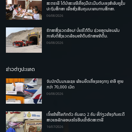
ສະຕຣາລີ ໄດ້ນຳສະເໜີເຄື່ອງມືປະເມີນຕົນເອງສຳລັບຄູຊັ້ນ
ປະຖົມສຶກສາ ເພື່ອສົ່ງເສີມຄຸນນະພາບການສຶກສາ.
06/08/2026
ຮັກສາສິ່ງແວດລ້ອມ! ບໍ່ແຮ່ໃຕ້ດິນ ຊ່ວຍຫຼຸດຜ່ອນຜົນ
ກະທົບຕໍ່ສິ່ງແວດລ້ອມໜ້າດິນຮັກສາໜ້າດິນ.
06/08/2026
ຂ່າວຕ່າງປະເທດ
ຈັບນັກບິນມາເລເຊຍ ພ້ອມຍຶດເຄື່ອງຂອງກາງ ຢາອີ ຫຼາຍ
ກວ່າ 70,000 ເມັດ
06/08/2026
ເຈົ້າໜ້າທີ່ໄທກັກຕົວ ຄົນລາວ 2 ຄົນ ທີ່ກ່ຽວຂ້ອງກັບຄະດີ
ສາວແອລັກລອບເຮໂຣອີນເຂົ້າອົດສະຕາລີ
16/07/2026