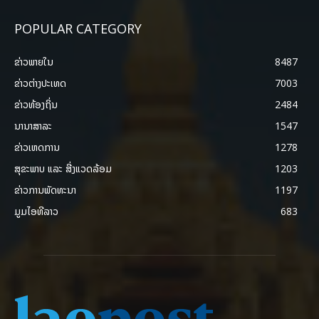
POPULAR CATEGORY
ຂ່າວພາຍ​ໃນ
8487
ຂ່າວຕ່າງປະເທດ
7003
ຂ່າວທ້ອງຖິ່ນ
2484
ນານາສາລະ
1547
ຂ່າວເຫດການ
1278
ສຸຂະພາບ ແລະ ສີ່ງແວດລ້ອມ
1203
ຂ່າວການພັດທະນາ
1197
ມູມໄອທີລາວ
683