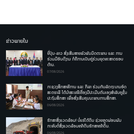
ຂ່າວພາຍໃນ
ຍີ່ປຸ່ນ-ລາວ ສົ່ງເສີມສາຍພົວພັນມິດຕະພາບ ແລະ ການ
ຮ່ວມມືອັນດີງາມ ກໍຄືການເປັນຄູ່ຮ່ວມຍຸດທະສາດຮອບ
ດ້ານ.
07/08/2026
ກະຊວງສຶກສາທິການ ແລະ ກິລາ ຮ່ວມກັບລັດຖະບານອົດ
ສະຕຣາລີ ໄດ້ນຳສະເໜີເຄື່ອງມືປະເມີນຕົນເອງສຳລັບຄູຊັ້ນ
ປະຖົມສຶກສາ ເພື່ອສົ່ງເສີມຄຸນນະພາບການສຶກສາ.
06/08/2026
ຮັກສາສິ່ງແວດລ້ອມ! ບໍ່ແຮ່ໃຕ້ດິນ ຊ່ວຍຫຼຸດຜ່ອນຜົນ
ກະທົບຕໍ່ສິ່ງແວດລ້ອມໜ້າດິນຮັກສາໜ້າດິນ.
06/08/2026