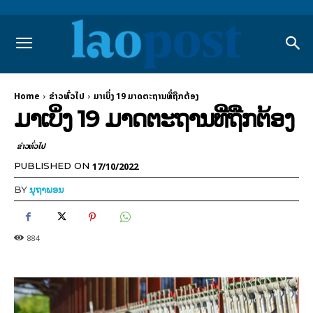
Home
ຂ່າວທົ່ວໄປ
ມາເບິ່ງ 19 ມາດຕະຖານທີ່ຖືກຕ້ອງ
ມາເບິ່ງ 19 ມາດຕະຖານທີ່ຖືກຕ້ອງ
ຂ່າວທົ່ວໄປ
17/10/2022
PUBLISHED ON
BY
ນຸຖາພອນ
884