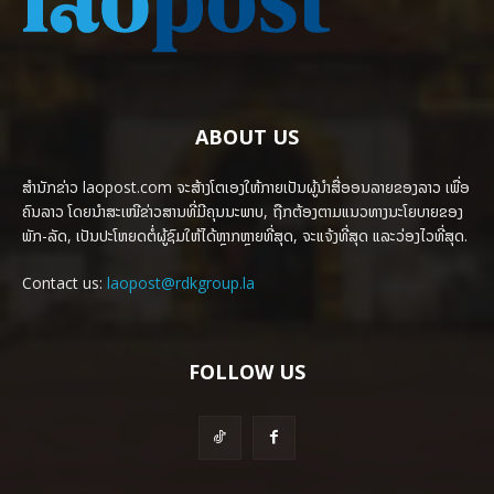
ABOUT US
ສຳນັກຂ່າວ laopost.com ຈະສ້າງໂຕເອງໃຫ້ກາຍເປັນຜູ້ນຳສື່ອອນລາຍຂອງລາວ ເພື່ອ
ຄົນລາວ ໂດຍນຳສະເໜີຂ່າວສານທີ່ມີຄຸນນະພາບ, ຖືກຕ້ອງຕາມແນວທາງນະໂຍບາຍຂອງ
ພັກ-ລັດ, ເປັນປະໂຫຍດຕໍ່ຜູ້ຊົມໃຫ້ໄດ້ຫຼາກຫຼາຍທີ່ສຸດ, ຈະແຈ້ງທີ່ສຸດ ແລະວ່ອງໄວທີ່ສຸດ.
Contact us:
laopost@rdkgroup.la
FOLLOW US