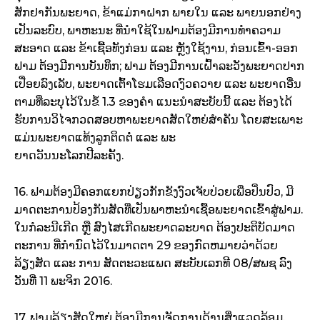
ສັກຢາກັນພະຍາດ, ຂ້າແມ່ກາຝາກ ພາຍໃນ ແລະ ພາຍນອກຢ່າງ
ເປັນລະບົບ, ພາຫະນະ ທີ່ນໍາໃຊ້ໃນຟາມຕ້ອງມີການທໍາຄວາມ
ສະອາດ ແລະ ຂ້າເຊື້ອທັງກ່ອນ ແລະ ຫຼັງໃຊ້ງານ, ກ່ອນເຂົ້າ-ອອກ
ຟາມ ຕ້ອງມີການບັນທຶກ; ຟາມ ຕ້ອງມີການເຝົ້າລະວັງພະຍາດປາກ
ເປື່ອຍລົງເລັບ, ພະຍາດເຕົ້າໂຮມເລືອດງົວຄວາຍ ແລະ ພະຍາດອື່ນ
ຕາມທີ່ລະບຸໄວ້ໃນຂໍ້ 1.3 ຂອງຄໍາ ແນະນໍາສະບັບນີ້ ແລະ ຕ້ອງໄດ້
ຮັບການວິໄຈກວດສອບຫາພະຍາດສັດໃຫຍ່ສໍາຄັນ ໂດຍສະເພາະ
ແມ່ນພະຍາດແທ້ງລູກຕິດຕໍ່ ແລະ ພະ
ຍາດວັນນະໂລກປີລະຄັ້ງ.
16. ຟາມຕ້ອງມີຄອກແຍກປ່ຽວກັກຂັງງົວເຈັບປ່ວຍເພື່ອປິ່ນປົວ, ມີ
ມາດຕະການປ້ອງກັນສັດທີ່ເປັນພາຫະນໍາເຊື້ອພະຍາດເຂົ້າສູ່ຟາມ.
ໃນກໍລະນີເກີດ ຫຼື ສົງໄສເກີດພະຍາດລະບາດ ຕ້ອງປະຕິບັດມາດ
ຕະການ ທີ່ກໍານົດໄວ້ໃນມາດຕາ 29 ຂອງກົດຫມາຍວ່າດ້ວຍ
ລ້ຽງສັດ ແລະ ການ ສັດຕະວະແພດ ສະບັບເລກທີ 08/ສພຊ ລົງ
ວັນທີ່ 11 ພະຈິກ 2016.
17. ຟາມລ້ຽງສັດໃຫຍ່ ຕ້ອງມີການຈັດການດ້ານສິ່ງແວດລ້ອມ,