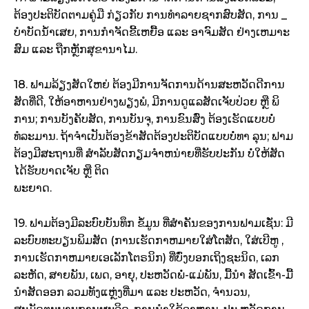
ຕ້ອງປະຕິບັດຕາມຄູ່ມື ກ່ຽວກັບ ການທໍາລາຍຊາກສົບສັດ, ການ _
ບໍາບັດນ້ໍາເສຍ, ການກໍາຈັດຂີ້ເຫຍື້ອ ແລະ ອາຈົມສັດ ຢ່າງເຫມາະ
ສົມ ແລະ ຖືກຫຼັກສຸຂານາໄມ.
18. ຟາມລ້ຽງສັດໃຫຍ່ ຕ້ອງມີການຈັດການດ້ານສະຫວັດດີການ
ສັດທີ່ດີ, ໃຫ້ອາຫານຢ່າງພຽງພໍ, ມີການດູແລສັດເຈັບປ່ວຍ ຫຼື ພິ
ການ; ການບັງຄັບສັດ, ການບັນຈຸ, ການຂົນສົ່ງ ຕ້ອງເຮັດແບບບໍ່
ທໍລະມານ. ຖ້າຈໍາເປັນຕ້ອງຂ້າສັດຕ້ອງປະຕິບັດແບບບໍ່ທາ ລຸນ; ຟາມ
ຕ້ອງມີສະຖານທີ່ ສໍາລັບສັດກຽມຈໍາຫນ່າຍທີ່ຮັບປະກັນ ບໍ່ໃຫ້ສັດ
ໄດ້ຮັບບາດເຈັບ ຫຼື ຕິດ
ພະຍາດ.
19. ຟາມຕ້ອງມີລະບົບບັນທຶກ ຂໍ້ມູນ ທີ່ສໍາຄັນຂອງການຟາມເຊັ່ນ: ມີ
ລະບົບທະບຽນພິມສັດ (ການເຮັດກາຫມາຍໃສ່ໂຕສັດ, ໃສ່ເບີຫູ ,
ການເຮັດກາຫມາຍເອເລັກໂຕຣນິກ) ທີ່ບົ່ງບອກເຖິງຊະນິດ, ເລກ
ລະຫັດ, ສາຍພັນ, ເພດ, ອາຍຸ, ປະຫວັດພໍ່-ແມ່ພັນ, ມື້ນໍາ ສັດເຂົ້າ-ມື້
ນໍາສັດອອກ ລວມທັງແຫຼ່ງທີ່ມາ ແລະ ປະຫວັດ, ຈໍານວນ,