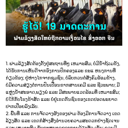
1. ຟາມລ້ຽງສັດຕ້ອງຕັ້ງຢູ່ສະຖານທີ່ໆ ເຫມາະສົມ, ບໍ່ມີນ້ໍາຖ້ວມຂັງ,
ໄດ້ຮັບການເຫັນດີຈາກອົງການປົກຄອງແລະ ຂະແ ຫນງການທີ່
ກ່ຽວຂ້ອງ; ຢູ່ຫ່າງໄກຈາກຊຸມຊົນ, ບໍ່ລົບກວນຕໍ່ສັງຄົມອ້ອມຂ້າງ,
ບໍ່ມີຄວາມສ່ຽງຕໍ່ການປົນເປື້ອນຂາກສານເຄມີ ແລະ ຊີວະພາບ; ມີ
ແຫຼ່ງນ້ໍາສະອາດ,ພຽງພໍ ແລະ ມີສະພາບແວດລ້ອມທີ່ ເຫມາະສົມ;
ບໍ່ໃກ້ກັບໂຮງຂ້າສັດ ແລະ ບໍ່ຢູ່ເຂດກັນຊົນຂອງເຂດປອດພະຍາດ
ປາກເປື່ອຍລົງເລັບ.
2. ພື້ນທີ່ ແລະ ການຈັດວາງຜັງຂອງຟາມ ຕ້ອງມີການຈັດວາງ ເຂດ
ລ້ຽງສັດ ແລະ ເຂດກໍ່ສ້າງສິ່ງອໍານວຍຄວາມສະດວກຢ່າງຊັດເຈນ
ແລະ ເຫມາະສົມ ກັບຂະຫນາດຂອງການລ້ຽງສັດ ເຊັ່ນ: ຄວນມີ