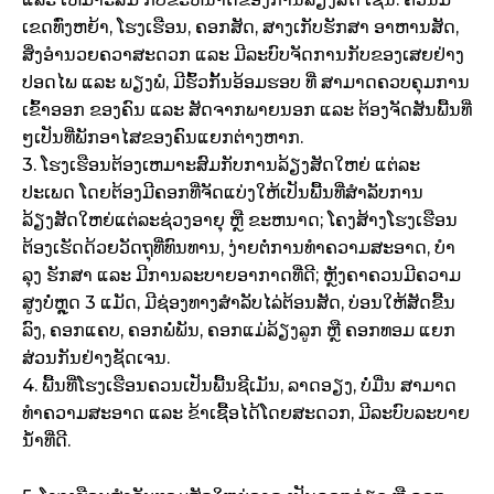
ເຂດທົ່ງຫຍ້າ, ໂຮງເຮືອນ, ຄອກສັດ, ສາງເກັບຮັກສາ ອາຫານສັດ,
ສິ່ງອໍານວຍຄວາສະດວກ ແລະ ມີລະບົບຈັດການກັບຂອງເສຍຢ່າງ
ປອດໄພ ແລະ ພຽງພໍ, ມີຮົ້ວກັ້ນອ້ອມຮອບ ທີ່ ສາມາດຄວບຄຸມການ
ເຂົ້າອອກ ຂອງຄົນ ແລະ ສັດຈາກພາຍນອກ ແລະ ຕ້ອງຈັດສັນພື້ນທີ່
ໆເປັນທີ່ພັກອາໄສຂອງຄົນແຍກຕ່າງຫາກ.
3. ໂຮງເຮືອນຕ້ອງເຫມາະສົມກັບການລ້ຽງສັດໃຫຍ່ ແຕ່ລະ
ປະເພດ ໂດຍຕ້ອງມີຄອກທີ່ຈັດແບ່ງໃຫ້ເປັນພື້ນທີ່ສໍາລັບການ
ລ້ຽງສັດໃຫຍ່ແຕ່ລະຊ່ວງອາຍຸ ຫຼື ຂະຫນາດ; ໂຄງສ້າງໂຮງເຮືອນ
ຕ້ອງເຮັດດ້ວຍວັດຖຸທີ່ທົນທານ, ງ່າຍຕໍ່ການທໍາຄວາມສະອາດ, ບໍາ
ລຸງ ຮັກສາ ແລະ ມີການລະບາຍອາກາດທີ່ດີ; ຫຼັງຄາຄວນມີຄວາມ
ສູງບໍ່ຫຼຸດ 3 ແມັດ, ມີຊ່ອງທາງສໍາລັບໄລ່ຕ້ອນສັດ, ບ່ອນໃຫ້ສັດຂື້ນ
ລົງ, ຄອກແຄບ, ຄອກພໍ່ພັນ, ຄອກແມ່ລ້ຽງລູກ ຫຼື ຄອກທອມ ແຍກ
ສ່ວນກັນຢ່າງຊັດເຈນ.
4. ພື້ນທີ່ໂຮງເຮືອນຄວນເປັນພື້ນຊີເມັນ, ລາດອຽງ, ບໍ່ມື່ນ ສາມາດ
ທໍາຄວາມສະອາດ ແລະ ຂ້າເຊື້ອໄດ້ໂດຍສະດວກ, ມີລະບົບລະບາຍ
ນ້ໍາທີ່ດີ.