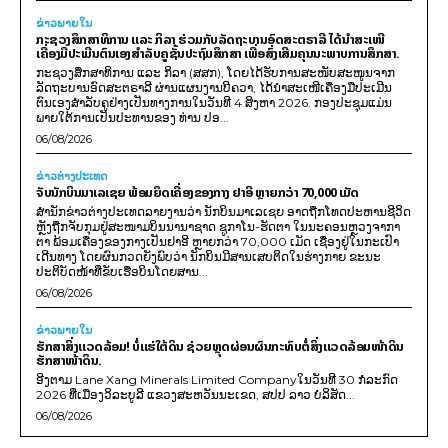
ຂ່າວພາຍ​ໃນ
ກະຊວງສຶກສາທິການ ແລະ ກິລາ ຮ່ວມກັບລັດຖະບານອົດສະຕຣາລີ ໄດ້ນຳສະເໜີ
ເຄື່ອງມືປະເມີນຕົນເອງສຳລັບຄູຊັ້ນປະຖົມສຶກສາ ເພື່ອສົ່ງເສີມຄຸນນະພາບການສຶກສາ.
ກະຊວງສຶກສາທິການ ແລະ ກິລາ (ສສກ), ໂດຍໄດ້ຮັບການສະໜັບສະໜູນຈາກ
ລັດຖະບານອົດສະຕຣາລີ ຜ່ານແຜນງານບີຄວາ, ໄດ້ນຳສະເໜີເຄື່ອງມືປະເມີນ
ຕົນເອງສຳລັບຄູຢ່າງເປັນທາງການໃນວັນທີ 4 ສິງຫາ 2026. ກອງປະຊຸມແມ່ນ
ພາຍໃຕ້ການເປັນປະທານຂອງ ທ່ານ ປອ...
06/08/2026
ຂ່າວຕ່າງປະເທດ
ຈັບນັກບິນມາເລເຊຍ ພ້ອມຍຶດເຄື່ອງຂອງກາງ ຢາອີ ຫຼາຍກວ່າ 70,000 ເມັດ
ສຳນັກຂ່າວຕ່າງປະເທດລາຍງານວ່າ ນັກບິນມາເລເຊຍ ອາດຖືກໂທດປະຫານຊີວິດ
ຫຼັງຖືກຈັບກຸມຢູ່ສະໜາມບິນນານາຊາດ ຊູກາໂນ-ຮັດຕາ ໃນນະຄອນຫຼວງຈາກາ
ຕາ ພ້ອມເຄື່ອງຂອງກາງເປັນຢາອີ ຫຼາຍກວ່າ 70,000 ເມັດ ເຊື່ອງຢູ່ໃນກະເປົາ
ເດີນທາງ ໂດຍຜົນກວດຍັງພົບວ່າ ນັກບິນມີສານເສບຕິດໃນຮ່າງກາຍ ຂະນະ
ປະຕິບັດໜ້າທີ່ຂັບເຮືອບິນໂດຍສານ...
06/08/2026
ຂ່າວພາຍ​ໃນ
ຮັກສາສິ່ງແວດລ້ອມ! ບໍ່ແຮ່ໃຕ້ດິນ ຊ່ວຍຫຼຸດຜ່ອນຜົນກະທົບຕໍ່ສິ່ງແວດລ້ອມໜ້າດິນ
ຮັກສາໜ້າດິນ.
ອີງຕາມ Lane Xang Minerals Limited Companyໃນວັນທີ 30 ກໍລະກົດ
2026 ທີ່ເມືອງວິລະບູລີ ແຂວງສະຫວັນນະເຂດ, ສປປ ລາວ ບໍລິສັດ...
06/08/2026