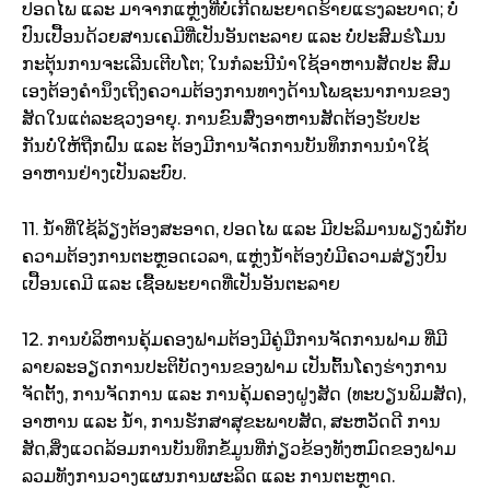
ປອດໄພ ແລະ ມາຈາກແຫຼ່ງທີ່ບໍ່ເກີດພະຍາດຮ້າຍແຮງລະບາດ; ບໍ່
ປົນເປື້ອນດ້ວຍສານເຄມີທີ່ເປັນອັນຕະລາຍ ແລະ ບໍ່ປະສົມຮໍໂມນ
ກະຕຸ້ນການຈະເລີນເຕີບໂຕ; ໃນກໍລະນີນໍາໃຊ້ອາຫານສັດປະ ສົມ
ເອງຕ້ອງຄໍານຶງເຖິງຄວາມຕ້ອງການທາງດ້ານໂພຊະນາການຂອງ
ສັດໃນແຕ່ລະຊວງອາຍຸ. ການຂົນສົ່ງອາຫານສັດຕ້ອງຮັບປະ
ກັນບໍ່ໃຫ້ຖືກຝົນ ແລະ ຕ້ອງມີການຈັດການບັນທຶກການນໍາໃຊ້
ອາຫານຢ່າງເປັນລະບົບ.
11. ນ້ໍາທີ່ໃຊ້ລ້ຽງຕ້ອງສະອາດ, ປອດໄພ ແລະ ມີປະລິມານພຽງພໍກັບ
ຄວາມຕ້ອງການຕະຫຼອດເວລາ, ແຫຼ່ງນ້ໍາຕ້ອງບໍ່ມີຄວາມສ່ຽງປົນ
ເປື້ອນເຄມີ ແລະ ເຊື້ອພະຍາດທີ່ເປັນອັນຕະລາຍ
12. ການບໍລິຫານຄຸ້ມຄອງຟາມຕ້ອງມີຄູ່ມືການຈັດການຟາມ ທີ່ມີ
ລາຍລະອຽດການປະຕິບັດງານຂອງຟາມ ເປັນຕົ້ນໂຄງຮ່າງການ
ຈັດຕັ້ງ, ການຈັດການ ແລະ ການຄຸ້ມຄອງຝູງສັດ (ທະບຽນພິມສັດ),
ອາຫານ ແລະ ນ້ໍາ, ການຮັກສາສຸຂະພາບສັດ, ສະຫວັດດີ ການ
ສັດ,ສິ່ງແວດລ້ອມການບັນທຶກຂໍ້ມູນທີ່ກ່ຽວຂ້ອງທັງຫມົດຂອງຟາມ
ລວມທັງການວາງແຜນການຜະລິດ ແລະ ການຕະຫຼາດ.