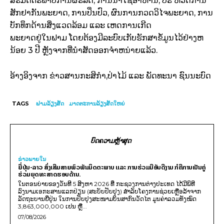
ສະມັດຕະພາບການຜະລິດ, ການນໍາໃຊ້ອາຫານ, ປະ ຫວັດການ
ສັກຢາກັນພະຍາດ, ການປິ່ນປົວ, ຜົນການກວດວິໄຈພະຍາດ, ການ
ບັກທຶກດ້ານສິ່ງແວດລ້ອມ ແລະ ເຫດການເກີດ
ພະຍາດຢູ່ໃນຟາມ ໂດຍຕ້ອງມີລະບົບເກັບຮັກສາຂໍ້ມູນໄວ້ຢ່າງຫ
ນ້ອຍ 3 ປີ ຫຼັງຈາກທີ່ນໍາສັດອອກຈໍາຫນ່າຍແລ້ວ.
ອ້າງອິງຈາກ ຂ່າວສານກະສິກຳ,ປ່າໄມ້ ແລະ ພັດທະນາ ຊົນນະບົດ
TAGS
ຟາມລ້ຽງສັດ
ມາດຕະການລ້ຽງສັດໃຫຍ່
ບົດຄວາມຫຼ້າສຸດ
ຂ່າວພາຍ​ໃນ
ຍີ່ປຸ່ນ-ລາວ ສົ່ງເສີມສາຍພົວພັນມິດຕະພາບ ແລະ ການຮ່ວມມືອັນດີງາມ ກໍຄືການເປັນຄູ່
ຮ່ວມຍຸດທະສາດຮອບດ້ານ.
ໃນຕອນບ່າຍຂອງວັນທີ 5 ສິງຫາ 2026 ທີ່ ກະຊວງການຕ່າງປະເທດ ໄດ້ມີພິທີ
ລົງນາມເອກະສານແລກປ່ຽນ (ສະບັບປັບປຸງ) ສໍາລັບໂຄງການຊ່ວຍເຫຼືອລ້າຈາກ
ລັດຖະບານຍີ່ປຸ່ນ ໃນການປັບປຸງສະໜາມບິນສາກົນວັດໄຕ ມູນຄ່າລວມທັງໝົດ
3,863,000,000 ເຢນ ຫຼື...
07/08/2026