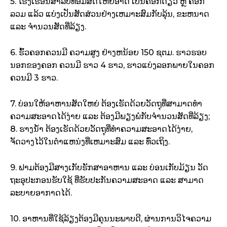
5. ໂຮງເຮືອນສໍາລັບທອມສັດໃຫຍ່ອາດ ເປັນຄອກດ່ຽວ ຫຼື ຄອກ
ລວມ ແລ້ວ ແບ່ງເປັນສັດສ່ວນຢ່າງເຫມາະສົມກັບລຸ້ນ, ຂະຫນາດ
ແລະ ຈໍານວນສັດທີ່ລ້ຽງ.
6. ຮົ້ວຄອກຄວນມີ ຄວາມສູງ ຢ່າງຫນ້ອຍ 150 ຊຕມ. ຮາວຮອບ
ນອກຂອງຄອກ ຄວນມີ ຮາວ 4 ຮາວ, ຮາວແບ່ງລອກພາຍໃນຄອກ
ຄວນມີ 3 ຮາວ.
7. ບ່ອນໃຫ້ອາຫານສັດໃຫຍ່ ຕ້ອງເຮັດດ້ວຍວັດຖຸທີ່ສາມາດທໍາ
ຄວາມສະອາດໄດ້ງ່າຍ ແລະ ຕ້ອງມີພຽງພໍກັບຈໍານວນສັດທີ່ລ້ຽງ;
8. ຮາງນ້ໍາ ຕ້ອງເຮັດດ້ວຍວັດຖຸທີ່ທໍາຄວາມສະອາດໄດ້ງ່າຍ,
ຈັດວາງໄວ້ໃນຕໍາແຫນ່ງທີ່ເຫມາະສົມ ແລະ ທົ່ວເຖິງ.
9. ຟາມຕ້ອງມີສາງເກັບຮັກສາອາຫານ ແລະ ບ່ອນເກັບມ້ຽນ ວັດ
ຖະອຸປະກອນຮັບໃຊ້ ທີ່ຮັບປະກັນຄວາມສະອາດ ແລະ ສາມາດ
ລະບາຍອາກາດໄດ້.
10. ອາຫານທີ່ໃຊ້ລ້ຽງຕ້ອງມີຄຸນນະພາບດີ, ຜ່ານການວິໄຈຄວາມ