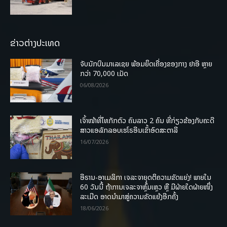
ຂ່າວຕ່າງປະເທດ
ຈັບນັກບິນມາເລເຊຍ ພ້ອມຍຶດເຄື່ອງຂອງກາງ ຢາອີ ຫຼາຍ
ກວ່າ 70,000 ເມັດ
06/08/2026
ເຈົ້າໜ້າທີ່ໄທກັກຕົວ ຄົນລາວ 2 ຄົນ ທີ່ກ່ຽວຂ້ອງກັບຄະດີ
ສາວແອລັກລອບເຮໂຣອີນເຂົ້າອົດສະຕາລີ
16/07/2026
ອີຣານ-ອາເມລິກາ ເຈລະຈາຍຸດຕິຄວາມຂັດແຍ່ງ! ພາຍໃນ
60 ວັນນີ້ ຖ້າການເຈລະຈາຫຼົ້ມເຫຼວ ຫຼື ມີຝ່າຍໃດຝ່າຍໜຶ່ງ
ລະເມີດ ອາດນໍາມາສູ່ຄວາມຂັດແຍ້ງອີກຄັ້ງ
18/06/2026