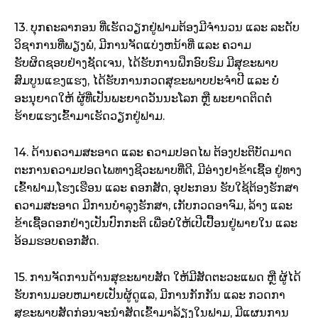
13. ບຸກຄະລາກອນ ທີ່ເຮັດວຽກຢູ່ຟາມຕ້ອງມີຈໍານວນ ແລະ ລະດັບ
ວິຊາການທີ່ພຽງພໍ, ມີການຈັດແບ່ງຫນ້າທີ່ ແລະ ຄວາມ
ຮັບຜິດຊອບຢ່າງຊັດເຈນ, ໄດ້ຮັບການຝຶກອົບຮົມ ມີສຸຂະພາບ
ສົມບູນແຂງແຮງ, ໄດ້ຮັບການກວດສຸຂະພາບປະຈໍາປີ ແລະ ບໍ່
ອະນຸຍາດໃຫ້ ຜູ້ທີ່ເປັນພະຍາດວັນນະໂລກ ຫຼື ພະຍາດຕິດຕໍ່
ຮ້າຍແຮງເຂົ້າມາເຮັດວຽກຢູ່ຟາມ.
14. ດ້ານຄວາມສະອາດ ແລະ ຄວາມປອດໄພ ຕ້ອງປະຕິບັດມາດ
ຕະການຄວາມປອດໄພທາງຊີວະພາບທີ່ດີ, ມີອ່າງຢາຂ້າເຊື້ອ ຢູ່ທາງ
ເຂົ້າຟາມ,ໂຮງເຮືອນ ແລະ ຄອກສັດ, ອຸປະກອນ ຮັບໃຊ້ຕ້ອງຮັກສາ
ຄວາມສະອາດ ມີການບໍາລຸງຮັກສາ, ເກັບກວດອາຈົມ, ລ້າງ ແລະ
ຂ້າເຊື້ອດອກຢ່າງເປັນປົກກະຕິ ເພື່ອບໍ່ໃຫ້ເປີເປື້ອນຢູ່ພາຍໃນ ແລະ
ອ້ອມຮອບຄອກສັດ.
15. ການຈັດການດ້ານສຸຂະພາບສັດ ໃຫ້ມີສັດຕະວະແພດ ຫຼື ຜູ້ໄດ້
ຮັບການມອບຫມາຍເປັນຜູ້ດູແລ, ມີການກັກກັນ ແລະ ກວດກາ
ສຸຂະພາບສັດກ່ອນຈະນໍາສັດເຂົ້າມາລ້ຽງໃນຟາມ, ມີແຜນການ