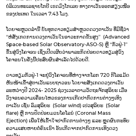
ບໍລິເວນທະເລຊາຍໂກບີ ເຂດມົງໂກເລຍ ທາງຕາເວັນອອກສຽງເໜືອ
ຂອງປະເທດ ໃນເວລາ 7:43 ໂມງ.
ໂດຍຈະຫຼວດລຳນີ້ ບັນທຸກດາວທຽມສຳຫຼວດດວງຕາເວັນ ທີ່ມີຊື່ວ່າ
“ຫໍສັງເກດການດວງຕາເວັນໃນອາວະກາດຂັ້ນສູງ” (Advanced
Space-based Solar Observatory-ASO-S) ຫຼື “ກັວຟູ່-1”
ຂຶ້ນສູ່ວົງໂຄຈອນ ເຊິ່ງເປີດເຜີຍວ່າພາລະກິດປ່ອຍດາວທຽມສູ່ວົງ
ໂຄຈອນໃນຄັ້ງນີ້ປະສົບຜົນສຳເລັດໄປດ້ວຍດີ.
ດາວທຽມກັວຟູ່-1 ຈະຢູ່ວົງໂຄຈອນທີ່ຫ່າງຈາກໂລກ 720 ກິໂລແມັດ
ຫັນໜ້າເຂົ້າສູ່ຕາເວັນແບບຖາວອນ ໂດຍຈະສັງເກດດວງຕາເວັນ
ລະຫວ່າງປີ 2024- 2025 ຊ່ວງເວລາຕາມວັດຖະຈັກສຸລິຍະ ເມື່ອ
ວົງຈອນຄວາມເຄື່ອນໄຫວຂອງການເກີດປາກົດການຕ່າງໆເທິງ
ຕາເວັນ ເຊັ່ນ ລົມສຸລິຍະ (Solar wind) ເປວສຸລິຍະ (Solar
flare) ຫຼື ການປົດປ່ອຍມວນໂຄໂລນໍ (Coronal Mass
Ejection) ເພື່ອໃຫ້ເຂົ້າໃຈປາກົດການຕ່າງໆ ແລະ ຫຼຸດຜົນກະທົບ
ຄວາມເສຍຫາຍຕໍ່ຄົນເຮົາ ອັນເກີດຈາກປາກົດການເທິງດວງ
ຕາເວັນ.