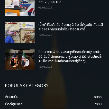
ກວ່າ 70,000 ເມັດ
06/08/2026
ເຈົ້າໜ້າທີ່ໄທກັກຕົວ ຄົນລາວ 2 ຄົນ ທີ່ກ່ຽວຂ້ອງກັບຄະດີ
ສາວແອລັກລອບເຮໂຣອີນເຂົ້າອົດສະຕາລີ
16/07/2026
ອີຣານ-ອາເມລິກາ ເຈລະຈາຍຸດຕິຄວາມຂັດແຍ່ງ! ພາຍໃນ
60 ວັນນີ້ ຖ້າການເຈລະຈາຫຼົ້ມເຫຼວ ຫຼື ມີຝ່າຍໃດຝ່າຍໜຶ່ງ
ລະເມີດ ອາດນໍາມາສູ່ຄວາມຂັດແຍ້ງອີກຄັ້ງ
18/06/2026
POPULAR CATEGORY
ຂ່າວພາຍ​ໃນ
8488
ຂ່າວຕ່າງປະເທດ
7003