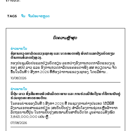
TAGS
ຈີນ
ຈີນປ່ອຍຈະຫຼວດ
ບົດຄວາມຫຼ້າສຸດ
ຂ່າວພາຍ​ໃນ
ອົງການກວດກາລັດແຂວງເຊກອງ ແລະ ນະຄອນດາໜັງ ພົບປະແລກປ່ຽນບົດຮຽນ
ຕ້ານການສໍ້ລາດບັງຫຼວງ.
ກອງປະຊຸມພົບປະແລກປ່ຽນບົດຮຽນ ລະຫວ່າງອົງການກວດກາລັດແຂວງເຊ
ກອງ ສປປ ລາວ ແລະ ອົງການກວດກາລັດນະຄອນດາໜັງ ສສ ຫວຽດນາມ ຈັດ
ຂຶ້ນໃນວັນທີ 9 ສິງຫາ 2026 ທີ່ຫ້ອງວ່າການແຂວງເຊກອງ, ໂດຍມີທ່ານ...
10/08/2026
ຂ່າວພາຍ​ໃນ
ຍີ່ປຸ່ນ-ລາວ ສົ່ງເສີມສາຍພົວພັນມິດຕະພາບ ແລະ ການຮ່ວມມືອັນດີງາມ ກໍຄືການເປັນຄູ່
ຮ່ວມຍຸດທະສາດຮອບດ້ານ.
ໃນຕອນບ່າຍຂອງວັນທີ 5 ສິງຫາ 2026 ທີ່ ກະຊວງການຕ່າງປະເທດ ໄດ້ມີພິທີ
ລົງນາມເອກະສານແລກປ່ຽນ (ສະບັບປັບປຸງ) ສໍາລັບໂຄງການຊ່ວຍເຫຼືອລ້າຈາກ
ລັດຖະບານຍີ່ປຸ່ນ ໃນການປັບປຸງສະໜາມບິນສາກົນວັດໄຕ ມູນຄ່າລວມທັງໝົດ
3,863,000,000 ເຢນ ຫຼື...
07/08/2026