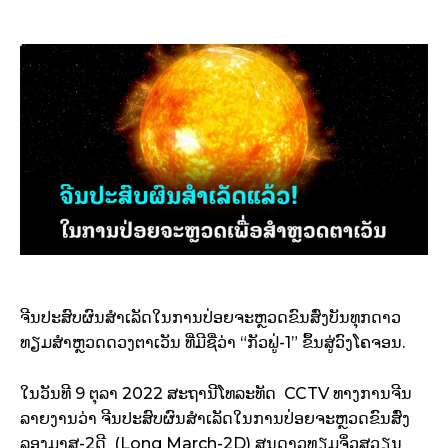
ຈີນປະສົບຜົນສຳເລັດໃນການປ່ອຍຈະຫຼວດຂົນສົ່ງບັນທຸກດາວ
ທຽມສຳຫຼວດດວງຕາເວັນ ທີ່ມີຊື່ວ່າ “ກັວຟູ່-1” ຂຶ້ນສູ່ວົງໂຄຈອນ.
ໃນວັນທີ 9 ຕຸລາ 2022 ສະຖານີໂທລະທັດ CCTV ທາງການຈີນ
ລາຍງານວ່າ ຈີນປະສົບຜົນສຳເລັດໃນການປ່ອຍຈະຫຼວດຂົນສົ່ງ
ລອງມາສ-2ດີ (Long March-2D) ສູນດາວທຽມຈິ່ວສວຽນ