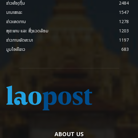
ຂ່າວທ້ອງຖິ່ນ
2484
ນານາສາລະ
1547
ຂ່າວເຫດການ
1278
ສຸຂະພາບ ແລະ ສີ່ງແວດລ້ອມ
1203
ຂ່າວການພັດທະນາ
1197
ມູມໄອທີລາວ
683
ABOUT US