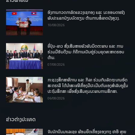
ອົງການກວດກາລັດແຂວງເຊກອງ ແລະ ນະຄອນດາໜັງ
ພົບປະແລກປ່ຽນບົດຮຽນ ຕ້ານການສໍ້ລາດບັງຫຼວງ.
10/08/2026
ຍີ່ປຸ່ນ-ລາວ ສົ່ງເສີມສາຍພົວພັນມິດຕະພາບ ແລະ ການ
ຮ່ວມມືອັນດີງາມ ກໍຄືການເປັນຄູ່ຮ່ວມຍຸດທະສາດຮອບ
ດ້ານ.
07/08/2026
ກະຊວງສຶກສາທິການ ແລະ ກິລາ ຮ່ວມກັບລັດຖະບານອົດ
ສະຕຣາລີ ໄດ້ນຳສະເໜີເຄື່ອງມືປະເມີນຕົນເອງສຳລັບຄູຊັ້ນ
ປະຖົມສຶກສາ ເພື່ອສົ່ງເສີມຄຸນນະພາບການສຶກສາ.
06/08/2026
ຂ່າວຕ່າງປະເທດ
ຈັບນັກບິນມາເລເຊຍ ພ້ອມຍຶດເຄື່ອງຂອງກາງ ຢາອີ ຫຼາຍ