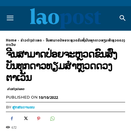
Home
ຂ່າວຕ່າງປະເທດ
ຈີນສາມາດປ່ອຍຈະຫຼວດຂົນສົ່ງບັນທຸກດາວທຽມສຳຫຼວດດວງ
ຕາເວັນ
ຈີນສາມາດປ່ອຍຈະຫຼວດຂົນສົ່ງ
ບັນທຸກດາວທຽມສຳຫຼວດດວງ
ຕາເວັນ
ຂ່າວຕ່າງປະເທດ
10/10/2022
PUBLISHED ON
BY
ສຸກສະດາພອນ
672