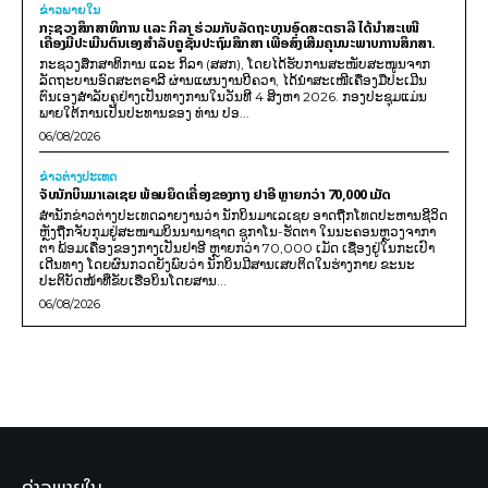
ຂ່າວພາຍ​ໃນ
ກະຊວງສຶກສາທິການ ແລະ ກິລາ ຮ່ວມກັບລັດຖະບານອົດສະຕຣາລີ ໄດ້ນຳສະເໜີ
ເຄື່ອງມືປະເມີນຕົນເອງສຳລັບຄູຊັ້ນປະຖົມສຶກສາ ເພື່ອສົ່ງເສີມຄຸນນະພາບການສຶກສາ.
ກະຊວງສຶກສາທິການ ແລະ ກິລາ (ສສກ), ໂດຍໄດ້ຮັບການສະໜັບສະໜູນຈາກ
ລັດຖະບານອົດສະຕຣາລີ ຜ່ານແຜນງານບີຄວາ, ໄດ້ນຳສະເໜີເຄື່ອງມືປະເມີນ
ຕົນເອງສຳລັບຄູຢ່າງເປັນທາງການໃນວັນທີ 4 ສິງຫາ 2026. ກອງປະຊຸມແມ່ນ
ພາຍໃຕ້ການເປັນປະທານຂອງ ທ່ານ ປອ...
06/08/2026
ຂ່າວຕ່າງປະເທດ
ຈັບນັກບິນມາເລເຊຍ ພ້ອມຍຶດເຄື່ອງຂອງກາງ ຢາອີ ຫຼາຍກວ່າ 70,000 ເມັດ
ສຳນັກຂ່າວຕ່າງປະເທດລາຍງານວ່າ ນັກບິນມາເລເຊຍ ອາດຖືກໂທດປະຫານຊີວິດ
ຫຼັງຖືກຈັບກຸມຢູ່ສະໜາມບິນນານາຊາດ ຊູກາໂນ-ຮັດຕາ ໃນນະຄອນຫຼວງຈາກາ
ຕາ ພ້ອມເຄື່ອງຂອງກາງເປັນຢາອີ ຫຼາຍກວ່າ 70,000 ເມັດ ເຊື່ອງຢູ່ໃນກະເປົາ
ເດີນທາງ ໂດຍຜົນກວດຍັງພົບວ່າ ນັກບິນມີສານເສບຕິດໃນຮ່າງກາຍ ຂະນະ
ປະຕິບັດໜ້າທີ່ຂັບເຮືອບິນໂດຍສານ...
06/08/2026
ຂ່າວພາຍໃນ