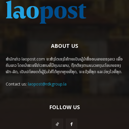
ABOUT US
ສຳນັກຂ່າວ laopost.com ຈະສ້າງໂຕເອງໃຫ້ກາຍເປັນຜູ້ນຳສື່ອອນລາຍຂອງລາວ ເພື່ອ
ຄົນລາວ ໂດຍນຳສະເໜີຂ່າວສານທີ່ມີຄຸນນະພາບ, ຖືກຕ້ອງຕາມແນວທາງນະໂຍບາຍຂອງ
ພັກ-ລັດ, ເປັນປະໂຫຍດຕໍ່ຜູ້ຊົມໃຫ້ໄດ້ຫຼາກຫຼາຍທີ່ສຸດ, ຈະແຈ້ງທີ່ສຸດ ແລະວ່ອງໄວທີ່ສຸດ.
Contact us:
laopost@rdkgroup.la
FOLLOW US