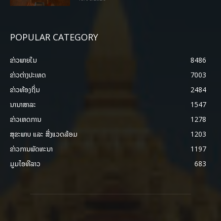
POPULAR CATEGORY
ຂ່າວພາຍ​ໃນ
8486
ຂ່າວຕ່າງປະເທດ
7003
ຂ່າວທ້ອງຖິ່ນ
2484
ນານາສາລະ
1547
ຂ່າວເຫດການ
1278
ສຸຂະພາບ ແລະ ສີ່ງແວດລ້ອມ
1203
ຂ່າວການພັດທະນາ
1197
ມູມໄອທີລາວ
683