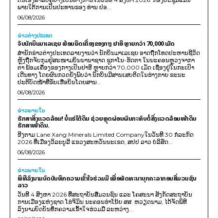
ພາຍໃຕ້ການເປັນປະທານຂອງ ທ່ານ ປອ...
06/08/2026
ຂ່າວຕ່າງປະເທດ
ຈັບນັກບິນມາເລເຊຍ ພ້ອມຍຶດເຄື່ອງຂອງກາງ ຢາອີ ຫຼາຍກວ່າ 70,000 ເມັດ
ສຳນັກຂ່າວຕ່າງປະເທດລາຍງານວ່າ ນັກບິນມາເລເຊຍ ອາດຖືກໂທດປະຫານຊີວິດ
ຫຼັງຖືກຈັບກຸມຢູ່ສະໜາມບິນນານາຊາດ ຊູກາໂນ-ຮັດຕາ ໃນນະຄອນຫຼວງຈາກາ
ຕາ ພ້ອມເຄື່ອງຂອງກາງເປັນຢາອີ ຫຼາຍກວ່າ 70,000 ເມັດ ເຊື່ອງຢູ່ໃນກະເປົາ
ເດີນທາງ ໂດຍຜົນກວດຍັງພົບວ່າ ນັກບິນມີສານເສບຕິດໃນຮ່າງກາຍ ຂະນະ
ປະຕິບັດໜ້າທີ່ຂັບເຮືອບິນໂດຍສານ...
06/08/2026
ຂ່າວພາຍ​ໃນ
ຮັກສາສິ່ງແວດລ້ອມ! ບໍ່ແຮ່ໃຕ້ດິນ ຊ່ວຍຫຼຸດຜ່ອນຜົນກະທົບຕໍ່ສິ່ງແວດລ້ອມໜ້າດິນ
ຮັກສາໜ້າດິນ.
ອີງຕາມ Lane Xang Minerals Limited Companyໃນວັນທີ 30 ກໍລະກົດ
2026 ທີ່ເມືອງວິລະບູລີ ແຂວງສະຫວັນນະເຂດ, ສປປ ລາວ ບໍລິສັດ...
06/08/2026
ຂ່າວພາຍ​ໃນ
ພິທີລົງນາມບົດບັນທຶກຄວາມເຂົ້າໃຈຮ່ວມມື ເພື່ອພັດທະນາບຸກຄະລາກອນສື່ມວນຊົນ
ລາວ
ວັນທີ 4 ສິງຫາ 2026 ທີ່ສະຖາບັນສື່ມວນຊົນ ແລະ ໂຄສະນາ ສັງກັດສະຖາບັນ
ການເມືອງແຫ່ງຊາດ ໂຮ່ຈິມິນ ນະຄອນຮ່າໂນ້ຍ ສສ. ຫວຽດນາມ, ໄດ້ຈັດພິທີ
ລົງນາມບົດບັນທຶກຄວາມເຂົ້າໃຈຮ່ວມມື ລະຫວ່າງ...