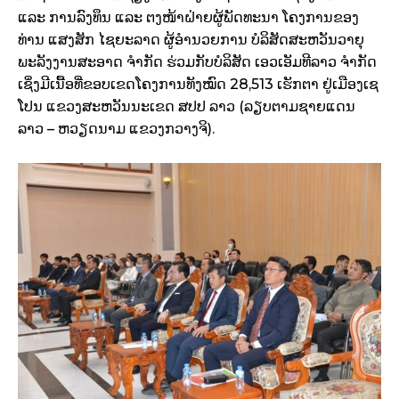
ແລະ ການລົງທຶນ ແລະ ຕງໜ້າຝ່າຍຜູ້ພັດທະນາ ໂຄງການຂອງ
ທ່ານ ແສງສັກ ໄຊຍະລາດ ຜູ້ອໍານວຍການ ບໍລິສັດສະຫວັນວາຍຸ
ພະລັງງານສະອາດ ຈໍາກັດ ຮ່ວມກັບບໍລິສັດ ເອວເອັມທີລາວ ຈໍາກັດ
ເຊິ່ງມີເນື້ອທີ່ຂອບເຂດໂຄງການທັງໝົດ 28,513 ເຮັກຕາ ຢູ່ເມືອງເຊ
ໂປນ ແຂວງສະຫວັນນະເຂດ ສປປ ລາວ (ລຽບຕາມຊາຍແດນ
ລາວ – ຫວຽດນາມ ແຂວງກວາງຈິ).