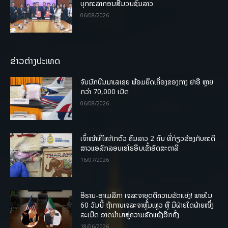
ບຸກຄະລາກອນສື່ມວນຊົນລາວ
06/08/2026
ຂ່າວຕ່າງປະເທດ
ຈັບນັກບິນມາເລເຊຍ ພ້ອມຍຶດເຄື່ອງຂອງກາງ ຢາອີ ຫຼາຍ
ກວ່າ 70,000 ເມັດ
06/08/2026
ເຈົ້າໜ້າທີ່ໄທກັກຕົວ ຄົນລາວ 2 ຄົນ ທີ່ກ່ຽວຂ້ອງກັບຄະດີ
ສາວແອລັກລອບເຮໂຣອີນເຂົ້າອົດສະຕາລີ
16/07/2026
ອີຣານ-ອາເມລິກາ ເຈລະຈາຍຸດຕິຄວາມຂັດແຍ່ງ! ພາຍໃນ
60 ວັນນີ້ ຖ້າການເຈລະຈາຫຼົ້ມເຫຼວ ຫຼື ມີຝ່າຍໃດຝ່າຍໜຶ່ງ
ລະເມີດ ອາດນໍາມາສູ່ຄວາມຂັດແຍ້ງອີກຄັ້ງ
18/06/2026