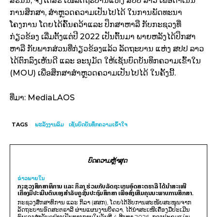
ສະນັ້ນ, ຈຶ່ງໄດ້ສະ ເໜີລັດຖະບານແຫ່ງ ສປປ ລາວ ເພື່ອດໍາເນີນ
ການສຶກສາ, ສໍາຫຼວດຄວາມເປັນໄປໄດ້ ໃນການພັດທະນາ
ໂຄງການ ໂດຍໄດ້ຄົ້ນຄວ້າແລະ ປຶກສາຫາລື ກັບກະຊວງທີ່
ກ່ຽວຂ້ອງ ເລີ່ມຕັ້ງແຕ່ປີ 2022 ເປັນຕົ້ນມາ ພາຍຫລັງໄດ້ປຶກສາ
ຫາລື ກັບພາກສ່ວນທີ່ກ່ຽວຂ້ອງແລ້ວ ລັດຖະບານ ແຫ່ງ ສປປ ລາວ
ໄດ້ຕົກລົງເຫັນດີ ແລະ ອະນຸມັດ ໃຫ້ເຊັນບົດບັນທຶກຄວາມເຂົ້າໃນ
(MOU) ເພື່ອສຶກສາສໍາຫຼວດຄວາມເປັນໄປໄດ້ ໃນຄັ້ງນີ້.
ທີ່ມາ: MediaLAOS
TAGS
ພະລັງງານລົມ
ເຊັນບົດບັນທຶກຄວາມເຂົ້າໃຈ
ບົດຄວາມຫຼ້າສຸດ
ຂ່າວພາຍ​ໃນ
ກະຊວງສຶກສາທິການ ແລະ ກິລາ ຮ່ວມກັບລັດຖະບານອົດສະຕຣາລີ ໄດ້ນຳສະເໜີ
ເຄື່ອງມືປະເມີນຕົນເອງສຳລັບຄູຊັ້ນປະຖົມສຶກສາ ເພື່ອສົ່ງເສີມຄຸນນະພາບການສຶກສາ.
ກະຊວງສຶກສາທິການ ແລະ ກິລາ (ສສກ), ໂດຍໄດ້ຮັບການສະໜັບສະໜູນຈາກ
ລັດຖະບານອົດສະຕຣາລີ ຜ່ານແຜນງານບີຄວາ, ໄດ້ນຳສະເໜີເຄື່ອງມືປະເມີນ
ຕົນເອງສຳລັບຄູຢ່າງເປັນທາງການໃນວັນທີ 4 ສິງຫາ 2026. ກອງປະຊຸມແມ່ນ