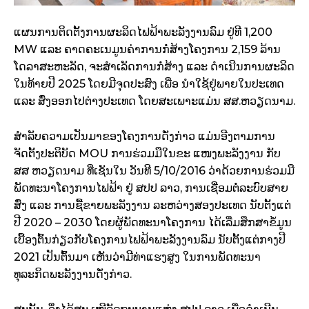
ແຜນການຕິດຕັ້ງການຜະລິດໄຟຟ້າພະລັງງານລົມ ຢູ່ທີ 1,200
MW ແລະ ຄາດຄະເນມູນຄ່າການກໍ່ສ້າງໂຄງການ 2,159 ລ້ານ
ໂດລາສະຫະລັດ, ຈະສໍາເລັດການກໍ່ສ້າງ ແລະ ດໍາເນີນການຜະລິດ
ໃນທ້າຍປີ 2025 ໂດຍມີຈຸດປະສົງ ເພື່ອ ນໍາໃຊ້ຢູ່ພາຍໃນປະເທດ
ແລະ ສົ່ງອອກໄປຕ່າງປະເທດ ໂດຍສະເພາະແມ່ນ ສສ.ຫວຽດນາມ.
ສໍາລັບຄວາມເປັນມາຂອງໂຄງການດັ່ງກ່າວ ແມ່ນອີງຕາມການ
ຈັດຕັ້ງປະຕິບັດ MOU ການຮ່ວມມືໃນຂະ ແໜງພະລັງງານ ກັບ
ສສ ຫວຽດນາມ ທີ່ເຊັນໃນ ວັນທີ 5/10/2016 ວ່າດ້ວຍການຮ່ວມມື
ພັດທະນາໂຄງການໄຟຟ້າ ຢູ່ ສປປ ລາວ, ການເຊື່ອມຕໍ່ລະບົບສາຍ
ສົ່ງ ແລະ ການຊື້ຂາຍພະລັງງານ ລະຫວ່າງສອງປະເທດ ນັບຕັ້ງແຕ່
ປີ 2020 – 2030 ໂດຍຜູ້ພັດທະນາໂຄງການ ໄດ້ເລີ່ມສຶກສາຂໍ້ມູນ
ເບື້ອງຕົ້ນກ່ຽວກັບໂຄງການໄຟຟ້າພະລັງງານລົມ ນັບຕັ້ງແຕ່ກາງປີ
2021 ເປັນຕົ້ນມາ ເຫັນວ່າມີທ່າແຮງສູງ ໃນການພັດທະນາ
ທຸລະກິດພະລັງງານດັ່ງກ່າວ.