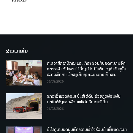
06/08/2026
ຂ່າວພາຍໃນ
ກະຊວງສຶກສາທິການ ແລະ ກິລາ ຮ່ວມກັບລັດຖະບານອົດ
ສະຕຣາລີ ໄດ້ນຳສະເໜີເຄື່ອງມືປະເມີນຕົນເອງສຳລັບຄູຊັ້ນ
ປະຖົມສຶກສາ ເພື່ອສົ່ງເສີມຄຸນນະພາບການສຶກສາ.
06/08/2026
ຮັກສາສິ່ງແວດລ້ອມ! ບໍ່ແຮ່ໃຕ້ດິນ ຊ່ວຍຫຼຸດຜ່ອນຜົນ
ກະທົບຕໍ່ສິ່ງແວດລ້ອມໜ້າດິນຮັກສາໜ້າດິນ.
06/08/2026
ພິທີລົງນາມບົດບັນທຶກຄວາມເຂົ້າໃຈຮ່ວມມື ເພື່ອພັດທະນາ