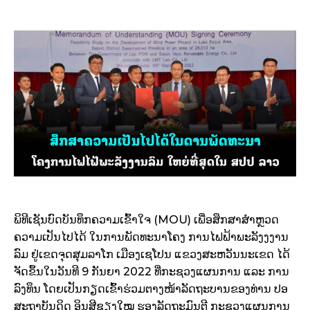
ພິທີເຊັນບົດບັນທຶກຄວາມເຂົ້າໃຈ (MOU) ເພື່ອສຶກສາສໍາຫຼວດ
ຄວາມເປັນໄປໄດ້ ໃນການພັດທະນາໂຄງ ການໄຟຟ້າພະລັງງງານ
ລົມ ຢູ່ເຂດຈຸດສຸມລາໂກ ເມືອງເຊໂປນ ແຂວງສະຫວັນນະເຂດ ໄດ້
ຈັດຂຶ້ນໃນວັນທີ 9 ກັນຍາ 2022 ທີ່ກະຊວງແຜນການ ແລະ ການ
ລົງທຶນ ໂດຍເປັນກຽດເຂົ້າຮ່ວມຕາງໜ້າລັດຖະບານຂອງທ່ານ ປອ
ສະຖາບັນດິດ ອິນສີຊຽງໃໝ ຮອງລັດຖະມົນຕີ ກະຊວງແຜນການ