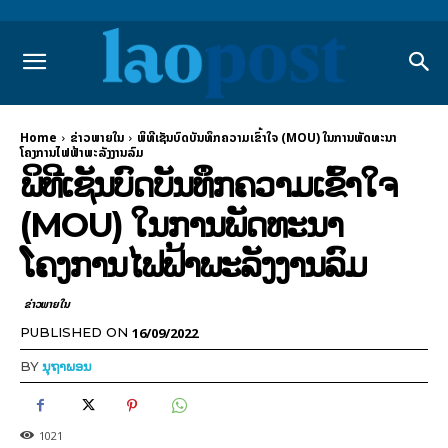
Home
ຂ່າວພາຍ​ໃນ
ພິທີເຊັນບົດບັນທຶກຄວາມເຂົ້າໃຈ (MOU) ໃນການພັດທະນາ
ໂຄງການໄຟຟ້າພະລັງງານລົມ
ພິທີເຊັນບົດບັນທຶກຄວາມເຂົ້າໃຈ
(MOU) ໃນການພັດທະນາ
ໂຄງການໄຟຟ້າພະລັງງານລົມ
ຂ່າວພາຍ​ໃນ
16/09/2022
PUBLISHED ON
BY
ນຸຖາພອນ
1021