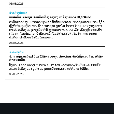
06/08/2026
ຂ່າວຕ່າງປະເທດ
ຈັບນັກບິນມາເລເຊຍ ພ້ອມຍຶດເຄື່ອງຂອງກາງ ຢາອີ ຫຼາຍກວ່າ 70,000 ເມັດ
ສຳນັກຂ່າວຕ່າງປະເທດລາຍງານວ່າ ນັກບິນມາເລເຊຍ ອາດຖືກໂທດປະຫານຊີວິດ
ຫຼັງຖືກຈັບກຸມຢູ່ສະໜາມບິນນານາຊາດ ຊູກາໂນ-ຮັດຕາ ໃນນະຄອນຫຼວງຈາກາ
ຕາ ພ້ອມເຄື່ອງຂອງກາງເປັນຢາອີ ຫຼາຍກວ່າ 70,000 ເມັດ ເຊື່ອງຢູ່ໃນກະເປົາ
ເດີນທາງ ໂດຍຜົນກວດຍັງພົບວ່າ ນັກບິນມີສານເສບຕິດໃນຮ່າງກາຍ ຂະນະ
ປະຕິບັດໜ້າທີ່ຂັບເຮືອບິນໂດຍສານ...
06/08/2026
ຂ່າວພາຍ​ໃນ
ຮັກສາສິ່ງແວດລ້ອມ! ບໍ່ແຮ່ໃຕ້ດິນ ຊ່ວຍຫຼຸດຜ່ອນຜົນກະທົບຕໍ່ສິ່ງແວດລ້ອມໜ້າດິນ
ຮັກສາໜ້າດິນ.
ອີງຕາມ Lane Xang Minerals Limited Companyໃນວັນທີ 30 ກໍລະກົດ
2026 ທີ່ເມືອງວິລະບູລີ ແຂວງສະຫວັນນະເຂດ, ສປປ ລາວ ບໍລິສັດ...
06/08/2026