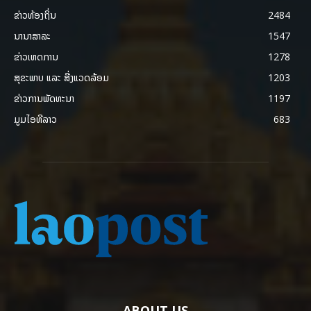
ຂ່າວທ້ອງຖິ່ນ
2484
ນານາສາລະ
1547
ຂ່າວເຫດການ
1278
ສຸຂະພາບ ແລະ ສີ່ງແວດລ້ອມ
1203
ຂ່າວການພັດທະນາ
1197
ມູມໄອທີລາວ
683
ABOUT US