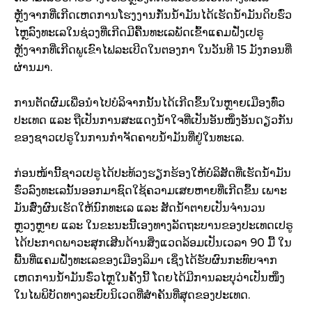
ຫຼັງຈາກທີ່ເກີດເຫດການໂຮງງານກັ່ນນໍ້າມັນໄດ້ເຮັດນໍ້າມັນດິບຮົ່ວ
ໄຫຼລົງທະເລໃນຊ່ວງທີ່ເກີດມີຄື້ນທະເລພັດເຂົ້າແຄມຝັ່ງເປຣູ
ຫຼັງຈາກທີ່ເກີດພູເຂົາໄຟລະເບີດໃນຕອງກາ ໃນວັນທີ 15 ມັງກອນທີ່
ຜ່ານມາ.
ການຕັດຜົມເພື່ອນໍາໄປບໍລິຈາກນັ້ນໄດ້ເກີດຂຶ້ນໃນຫຼາຍເມືອງທົ່ວ
ປະເທດ ແລະ ຖືເປັນການສະແດງນໍ້າໃຈທີ່ເປັນອັນໜຶ່ງອັນດຽວກັນ
ຂອງຊາວເປຣູໃນການກໍາຈັດຄາບນໍ້າມັນທີ່ຢູ່ໃນທະເລ.
ກ່ອນໜ້ານີ້ຊາວເປຣູໄດ້ປະທ້ວງຮຽກຮ້ອງໃຫ້ບໍລິສັດທີ່ເຮັດນໍ້າມັນ
ຮົ່ວລົງທະເລນັ້ນອອກມາຊົດໃຊ້ຄວາມເສຍຫາຍທີ່ເກີດຂຶ້ນ ເພາະ
ມັນສົ່ງຜົນເຮັດໃຫ້ນົກທະເລ ແລະ ສັດນໍ້າຕາຍເປັນຈໍານວນ
ຫຼວງຫຼາຍ ແລະ ໃນຂະນະນີ້ເອງທາງລັດຖະບານຂອງປະເທດເປຣູ
ໄດ້ປະກາດພາວະສຸກເສີນດ້ານສິ່ງແວດລ້ອມເປັນເວລາ 90 ມື້ ໃນ
ພື້ນທີ່ແຄມຝັ່ງທະເລຂອງເມືອງລິມາ ເຊິ່ງໄດ້ຮັບຜົນກະທົບຈາກ
ເຫດການນໍ້າມັນຮົ່ວໄຫຼໃນຄັ້ງນີ້ ໂດຍໄດ້ມີການລະບຸວ່າເປັນໜຶ່ງ
ໃນໄພພິບັດທາງລະບົບນິເວດທີ່ສໍາຄັນທີ່ສຸດຂອງປະເທດ.