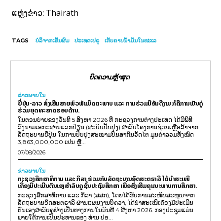
Thairath
ແຫຼ່ງຂ່າວ:
TAGS
ບໍລິຈາກເສັ້ນຜົມ
ປະເທດເປຣູ
ເກັບຄາບນໍ້າມັນໃນທະເລ
ບົດຄວາມຫຼ້າສຸດ
ຂ່າວພາຍ​ໃນ
ຍີ່ປຸ່ນ-ລາວ ສົ່ງເສີມສາຍພົວພັນມິດຕະພາບ ແລະ ການຮ່ວມມືອັນດີງາມ ກໍຄືການເປັນຄູ່
ຮ່ວມຍຸດທະສາດຮອບດ້ານ.
ໃນຕອນບ່າຍຂອງວັນທີ 5 ສິງຫາ 2026 ທີ່ ກະຊວງການຕ່າງປະເທດ ໄດ້ມີພິທີ
ລົງນາມເອກະສານແລກປ່ຽນ (ສະບັບປັບປຸງ) ສໍາລັບໂຄງການຊ່ວຍເຫຼືອລ້າຈາກ
ລັດຖະບານຍີ່ປຸ່ນ ໃນການປັບປຸງສະໜາມບິນສາກົນວັດໄຕ ມູນຄ່າລວມທັງໝົດ
3,863,000,000 ເຢນ ຫຼື...
07/08/2026
ຂ່າວພາຍ​ໃນ
ກະຊວງສຶກສາທິການ ແລະ ກິລາ ຮ່ວມກັບລັດຖະບານອົດສະຕຣາລີ ໄດ້ນຳສະເໜີ
ເຄື່ອງມືປະເມີນຕົນເອງສຳລັບຄູຊັ້ນປະຖົມສຶກສາ ເພື່ອສົ່ງເສີມຄຸນນະພາບການສຶກສາ.
ກະຊວງສຶກສາທິການ ແລະ ກິລາ (ສສກ), ໂດຍໄດ້ຮັບການສະໜັບສະໜູນຈາກ
ລັດຖະບານອົດສະຕຣາລີ ຜ່ານແຜນງານບີຄວາ, ໄດ້ນຳສະເໜີເຄື່ອງມືປະເມີນ
ຕົນເອງສຳລັບຄູຢ່າງເປັນທາງການໃນວັນທີ 4 ສິງຫາ 2026. ກອງປະຊຸມແມ່ນ
ພາຍໃຕ້ການເປັນປະທານຂອງ ທ່ານ ປອ...