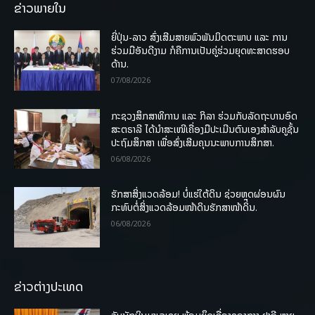
ຂ່າວພາຍໃນ
ຍີ່ປຸ່ນ-ລາວ ສົ່ງເສີມສາຍພົວພັນມິດຕະພາບ ແລະ ການ
ຮ່ວມມືອັນດີງາມ ກໍຄືການເປັນຄູ່ຮ່ວມຍຸດທະສາດຮອບ
ດ້ານ.
07/08/2026
ກະຊວງສຶກສາທິການ ແລະ ກິລາ ຮ່ວມກັບລັດຖະບານອົດ
ສະຕຣາລີ ໄດ້ນຳສະເໜີເຄື່ອງມືປະເມີນຕົນເອງສຳລັບຄູຊັ້ນ
ປະຖົມສຶກສາ ເພື່ອສົ່ງເສີມຄຸນນະພາບການສຶກສາ.
06/08/2026
ຮັກສາສິ່ງແວດລ້ອມ! ບໍ່ແຮ່ໃຕ້ດິນ ຊ່ວຍຫຼຸດຜ່ອນຜົນ
ກະທົບຕໍ່ສິ່ງແວດລ້ອມໜ້າດິນຮັກສາໜ້າດິນ.
06/08/2026
ຂ່າວຕ່າງປະເທດ