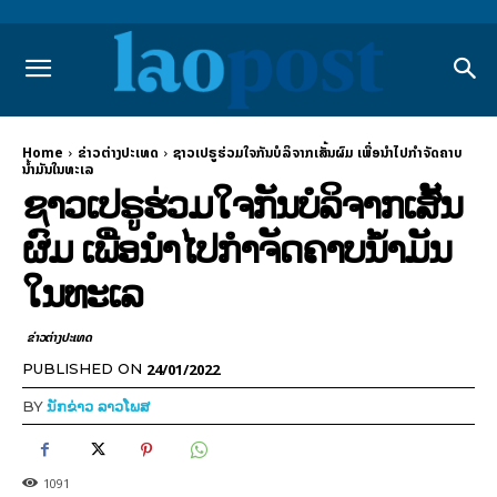
Home
ຂ່າວຕ່າງປະເທດ
ຊາວເປຣູຮ່ວມໃຈກັນບໍລິຈາກເສັ້ນຜົມ ເພື່ອນໍາໄປກໍາຈັດຄາບ
ນໍ້າມັນໃນທະເລ
ຊາວເປຣູຮ່ວມໃຈກັນບໍລິຈາກເສັ້ນ
ຜົມ ເພື່ອນໍາໄປກໍາຈັດຄາບນໍ້າມັນ
ໃນທະເລ
ຂ່າວຕ່າງປະເທດ
24/01/2022
PUBLISHED ON
BY
ນັກຂ່າວ ລາວໂພສ
1091