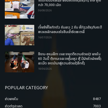
ຈັບນັກບິນມາເລເຊຍ ພ້ອມຍຶດເຄື່ອງຂອງກາງ ຢາອີ ຫຼາຍ
ກວ່າ 70,000 ເມັດ
06/08/2026
ເຈົ້າໜ້າທີ່ໄທກັກຕົວ ຄົນລາວ 2 ຄົນ ທີ່ກ່ຽວຂ້ອງກັບຄະດີ
ສາວແອລັກລອບເຮໂຣອີນເຂົ້າອົດສະຕາລີ
16/07/2026
ອີຣານ-ອາເມລິກາ ເຈລະຈາຍຸດຕິຄວາມຂັດແຍ່ງ! ພາຍໃນ
60 ວັນນີ້ ຖ້າການເຈລະຈາຫຼົ້ມເຫຼວ ຫຼື ມີຝ່າຍໃດຝ່າຍໜຶ່ງ
ລະເມີດ ອາດນໍາມາສູ່ຄວາມຂັດແຍ້ງອີກຄັ້ງ
18/06/2026
POPULAR CATEGORY
ຂ່າວພາຍ​ໃນ
8487
ຂ່າວຕ່າງປະເທດ
7003