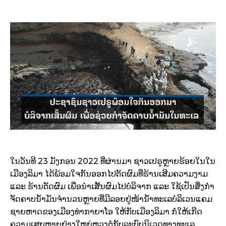
ໃນວັນທີ 23 ມັງກອນ 2022 ທີ່ຜ່ານມາ ຊາວເປຣູຫຼາຍຮ້ອຍໃນໃນ
ເມືອງລິມາ ໄດ້ພ້ອມໃຈກັນອອກໄປຕັດຜົມທີ່ຮ້ານເສີມຄວາມງາມ
ແລະ ຮ້ານຕັດຜົມ ເພື່ອນໍາເສັ້ນຜົມໄປບໍລິຈາກ ແລະ ໃຊ້ເປັນສິ່ງກໍາ
ຈັດຄາບນໍ້າມັນຈໍານວນຫຼາຍທີ່ມີລອຍຢູ່ໜ້ານໍ້າທະເລບໍລິເວນແຄມ
ຊາຍຫາດຂອງເມືອງທ່າກາຍາໂອ ໃຫ້ກັບເມືອງລິມາ ກໍ່ໃຫ້ເກີດ
ຄວາມເສຍຫາຍຢ່າງໃຫຍ່ຫຼວງຕໍ່ກັບລະບົບນິເວດທາງທະເລ