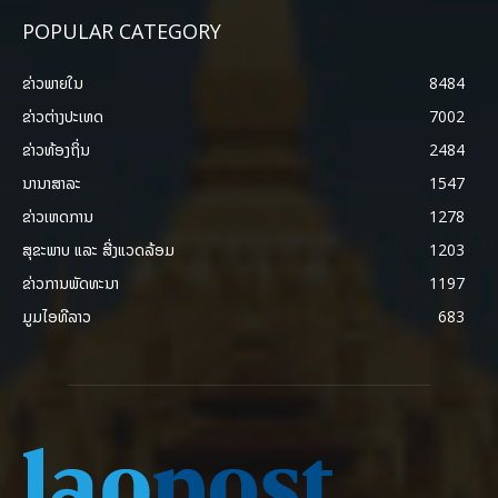
POPULAR CATEGORY
ຂ່າວພາຍ​ໃນ
8484
ຂ່າວຕ່າງປະເທດ
7002
ຂ່າວທ້ອງຖິ່ນ
2484
ນານາສາລະ
1547
ຂ່າວເຫດການ
1278
ສຸຂະພາບ ແລະ ສີ່ງແວດລ້ອມ
1203
ຂ່າວການພັດທະນາ
1197
ມູມໄອທີລາວ
683