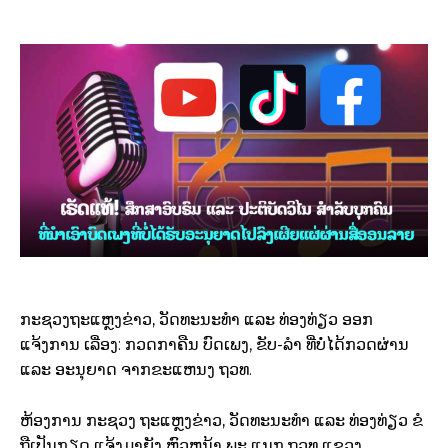
ກະຊວງຖະແຫຼງຂ່າວ, ວັດທະນະທໍາ ແລະ ທ່ອງທ່ຽວ ອອກ
ແຈ້ງການ
ເລື່ອງ: ກວດກາຄືນ ບົດເພງ, ຂັບ-ລໍາ ທີ່ບໍ່ໄດ້ກວດຜ່ານ
ແລະ ອະນຸຍາດ ຈາກຂະແຫນງ ຖວທ.
ຫ້ອງການ ກະຊວງ ຖະແຫຼງຂ່າວ, ວັດທະນະທໍາ ແລະ ທ່ອງທ່ຽວ ຂໍ
ຖືເປັນກຽດ ແຈ້ງມາຍັງ ຫົວຫນ້າ ພະ ແນກ ຖວທ ແຂວງ,