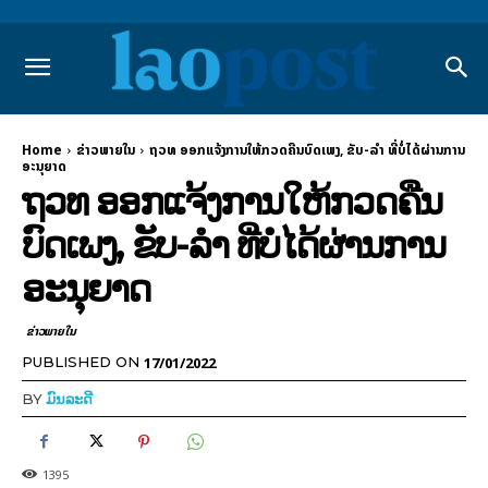
Home
ຂ່າວພາຍ​ໃນ
ຖວທ ອອກແຈ້ງການໃຫ້ກວດຄືນບົດເພງ, ຂັບ-ລໍາ ທີ່ບໍ່ໄດ້ຜ່ານການ
ອະນຸຍາດ
ຖວທ ອອກແຈ້ງການໃຫ້ກວດຄືນ
ບົດເພງ, ຂັບ-ລໍາ ທີ່ບໍ່ໄດ້ຜ່ານການ
ອະນຸຍາດ
ຂ່າວພາຍ​ໃນ
17/01/2022
PUBLISHED ON
BY
ມົນລະດີ
1395