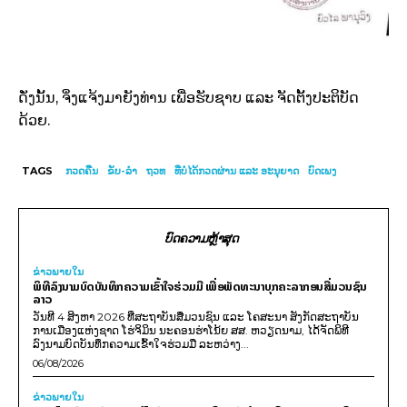
ດັ່ງນັ້ນ, ຈິ່ງແຈ້ງມາຍັງທ່ານ ເພື່ອຮັບຊາບ ແລະ ຈັດຕັ້ງປະຕິບັດ
ດ້ວຍ.
TAGS
ກວດຄືນ
ຂັບ-ລໍາ
ຖວທ
ທີ່ບໍ່ໄດ້ກວດຜ່ານ ແລະ ອະນຸຍາດ
ບົດເພງ
ບົດຄວາມຫຼ້າສຸດ
ຂ່າວພາຍ​ໃນ
ພິທີລົງນາມບົດບັນທຶກຄວາມເຂົ້າໃຈຮ່ວມມື ເພື່ອພັດທະນາບຸກຄະລາກອນສື່ມວນຊົນ
ລາວ
ວັນທີ 4 ສິງຫາ 2026 ທີ່ສະຖາບັນສື່ມວນຊົນ ແລະ ໂຄສະນາ ສັງກັດສະຖາບັນ
ການເມືອງແຫ່ງຊາດ ໂຮ່ຈິມິນ ນະຄອນຮ່າໂນ້ຍ ສສ. ຫວຽດນາມ, ໄດ້ຈັດພິທີ
ລົງນາມບົດບັນທຶກຄວາມເຂົ້າໃຈຮ່ວມມື ລະຫວ່າງ...
06/08/2026
ຂ່າວພາຍ​ໃນ