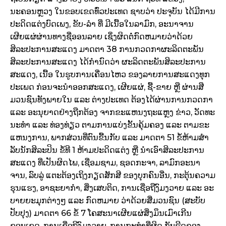
ນະຄອນຫຼວງ ໃນຂອບເຂດທົ່ວປະເທດ ຊາບວ່າ ປະຈຸບັນ ໄດ້ມີການ
ປະດິດແຕ່ງບົດເພງ, ຂັບ-ລໍາ ທີ່ ມີເນື້ອໃນລາມົກ, ອະນາຈານ
ເຜີຍແຜ່ຜ່ານທາງຊື່ອອນລາຍ ເຊິ່ງຜິດຕໍ່ກົດຫມາຍວ່າດ້ວຍ
ສິລະປະການສະແດງ ມາດຕາ 38 ການກວດກາຜະລິດຕະພັນ
ສິລະປະການສະແດງ ໄດ້ກໍານົດວ່າ ຜະລິດຕະພັນສິລະປະການ
ສະແດງ, ເນື້ອ ໃນຮູບການເຄື່ອນໄຫວ ຂອງລາຍການສະແດງທຸກ
ປະເພດ ກ່ອນຈະນໍາອອກສະແດງ, ເຜີຍແຜ່, ຊື້-ຂາຍ ຫຼື ຜ່ານສື
ມວນຊົນທັງພາຍໃນ ແລະ ຕ່າງປະເທດ ຕ້ອງໄດ້ຜ່ານການກວດກາ
ແລະ ອະນຸຍາດຢ່າງຖືກຕ້ອງ ຈາກຂະແຫນງຖະແຫຼງ ຂ່າວ, ວັດທະ
ນະທໍາ ແລະ ທ່ອງທ່ຽວ ຕາມການແບ່ງຂັ້ນຄຸ້ມຄອງ ແລະ ຕາມຂະ
ແຫນງການ, ພາກສ່ວນທີ່ຕົນຂື້ນກັບ ແລະ ມາດຕາ 51 ຂໍ້ຫ້າມສໍາ
ລັບນັກສິລະປິນ ຂໍ້ທີ 1 ຫ້າມປະດິດແຕ່ງ ຫຼື ນໍາເອົາສິລະປະການ
ສະແດງ ທີ່ເປັນຜິດໄພ, ເຊື່ອມຊາມ, ຊອດກະຈາ, ລາມົກອະນາ
ຈານ, ລົບລູ່ ແຕະຕ້ອງເຖິງກຽດສັກສີ ຂອງບຸກຄົນອື່ນ, ກະຕຸ້ນຄວາມ
ຮຸນແຮງ, ອາຊະຍາກໍາ, ສິ່ງເສບຕິດ, ການເຊື່ອຖືງົມງວາຍ ແລະ ອະ
ບາຍຍະມຸກຕ່າງໆ ແລະ ກົດຫມາຍ ວ່າດ້ວຍສື່ມວນຊົນ (ສະບັບ
ປັບປຸງ) ມາດຕາ 66 ຂໍ້ 7 ໂຄສະນາເຜີຍແຜ່ສິ່ງມຶນເມົາເກີນ
ຂອບເຂດ, ການເຊື່ອຖິງົມງວາຍ, ການກະທໍາທີ່ຜິດ ກັບຮີດຄອງ