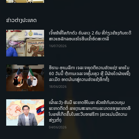
ຂ່າວຕ່າງປະເທດ
ເຈົ້າໜ້າທີ່ໄທກັກຕົວ ຄົນລາວ 2 ຄົນ ທີ່ກ່ຽວຂ້ອງກັບຄະດີ
ສາວແອລັກລອບເຮໂຣອີນເຂົ້າອົດສະຕາລີ
16/07/2026
ອີຣານ-ອາເມລິກາ ເຈລະຈາຍຸດຕິຄວາມຂັດແຍ່ງ! ພາຍໃນ
60 ວັນນີ້ ຖ້າການເຈລະຈາຫຼົ້ມເຫຼວ ຫຼື ມີຝ່າຍໃດຝ່າຍໜຶ່ງ
ລະເມີດ ອາດນໍາມາສູ່ຄວາມຂັດແຍ້ງອີກຄັ້ງ
18/06/2026
ເຝົ້າລະວັງ-ຮັບມື ພະຍາດອີໂບລາ ຫົວໜ້າກົມຄວບຄຸມ
ພະຍາດຕິດຕໍ່ ລາຍງານສະພາບການລະບາດຂອງພະຍາດອີ
ໂບລາທີ່ເກີດຂຶ້ນໃນທະວີບອາຟຣິກາ (ລາວແມ່ນມີຄວາມ
ສ່ຽງຕໍ່າ)
04/06/2026