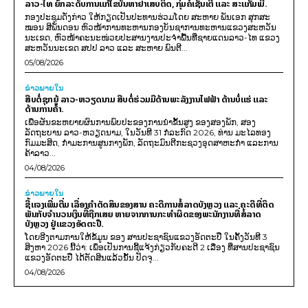
ລາວ-ໄທ ຍົກລະດັບການແກ້ໄຂບັນຫາຢາເສບຕິດ, ກຸ່ມຄໍເຊັນເຕີ ແລະ ສະແກັມເມີ.
ກອງປະຊຸມດັ່ງກ່າວ ໃຫ້ກຽດເປັນປະທານຮ່ວມໂດຍ ສະຫາຍ ພັນເອກ ສຸກສະ
ໝອນ ສີພັນດອນ ຫົວໜ້າການທະຫານກອງບັນຊາການທະຫານແຂວງສະຫວັນ
ນະເຂດ, ຫົວໜ້າຄະນະໜ່ວຍປະສານງານປະຈຳພື້ນທີ່ຊາຍແດນລາວ-ໄທ ແຂວງ
ສະຫວັນນະເຂດ ສປປ ລາວ ແລະ ສະຫາຍ ພົນຕີ...
05/08/2026
ຂ່າວພາຍ​ໃນ
ສືບຕໍ່ຊຸກຍູ້ ລາວ-ຫວຽດນາມ ສືບຕໍ່ຮ່ວມມືດ້ານພະລັງງານໄຟຟ້າ ດ້ານບໍ່ແຮ່ ແລະ
ດ້ານການຄ້າ.
ເພື່ອຜັນຂະຫຍາຍຜົນການພົບປະຂອງການນຳຂັ້ນສູງ ຂອງສອງພັກ, ສອງ
ລັດຖະບານ ລາວ-ຫວຽດນາມ, ໃນວັນທີ 31 ກໍລະກົດ 2026, ທ່ານ ມະໄລທອງ
ກົມມະສິດ, ກຳມະການສູນກາງພັກ, ລັດຖະມົນຕີກະຊວງອຸດສາຫະກຳ ແລະການ
ຄ້າລາວ...
04/08/2026
ຂ່າວພາຍ​ໃນ
ຊີ້ແຈງເພີ່ມຕື່ມ ເລື່ອງຄໍາຕັດສິນຂອງສານ ຄະດີການສໍ້ລາດບັງຫຼວງ ແລະ ຄະດີທີ່ຕິດ
ພັນກັບຈຳນວນເງິນທີ່ຖືກເສຍ ຫາຍຈາກການກະທຳຜິດຂອງພະນັກງານທີ່ສໍ້ລາດ
ບັງຫຼວງ ຢູ່ແຂວງອັດຕະປື.
ໂດຍອີງຕາມການໃຫ້ຂໍ້ມູນ​ ຂອງ ສານປະຊາຊົນແຂວງອັດຕະປື ໃນຄັ້ງວັນທີ 3
ສິງຫາ 2026 ນີ້ວ່າ: ເພຶ່ອເປັນການຊີ້ແຈ້ງກ່ຽວກັບຄະດີ 2 ເລື່ອງ ທີ່ສານປະຊາຊົນ
ແຂວງອັດຕະປື ໄດ້ຕັດສິນແລ້ວນັ້ນ ປັດຈຸ...
04/08/2026