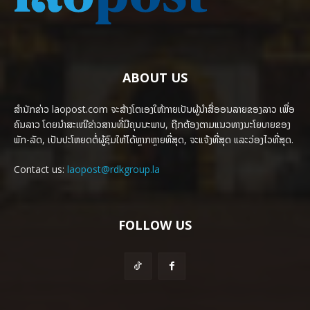
ABOUT US
ສຳນັກຂ່າວ laopost.com ຈະສ້າງໂຕເອງໃຫ້ກາຍເປັນຜູ້ນຳສື່ອອນລາຍຂອງລາວ ເພື່ອ
ຄົນລາວ ໂດຍນຳສະເໜີຂ່າວສານທີ່ມີຄຸນນະພາບ, ຖືກຕ້ອງຕາມແນວທາງນະໂຍບາຍຂອງ
ພັກ-ລັດ, ເປັນປະໂຫຍດຕໍ່ຜູ້ຊົມໃຫ້ໄດ້ຫຼາກຫຼາຍທີ່ສຸດ, ຈະແຈ້ງທີ່ສຸດ ແລະວ່ອງໄວທີ່ສຸດ.
Contact us:
laopost@rdkgroup.la
FOLLOW US