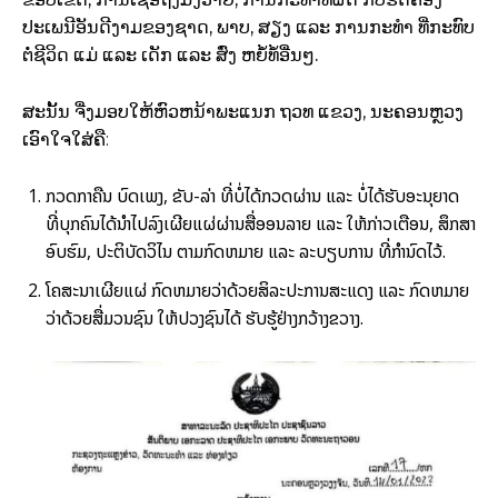
ປະເພນີອັນດີງາມຂອງຊາດ, ພາບ, ສຽງ ແລະ ການກະທໍາ ທີ່ກະທົບ
ຕໍ່ຊີວິດ ແມ່ ແລະ ເດັກ ແລະ ສົ່ງ ຫຍໍ້ທໍ້ອື່ນໆ.
ສະນັ້ນ ຈື່ງມອບໃຫ້ຫົວຫນ້າພະແນກ ຖວທ ແຂວງ, ນະຄອນຫຼວງ
ເອົາໃຈໃສ່ຄື:
ກວດກາຄືນ ບົດເພງ, ຂັບ-ລ່າ ທີ່ບໍ່ໄດ້ກວດຜ່ານ ແລະ ບໍ່ໄດ້ຮັບອະນຸຍາດ
ທີ່ບຸກຄົນໄດ້ນໍາໄປລົງເຜີຍແຜ່ຜ່ານສື່ອອນລາຍ ແລະ ໃຫ້ກ່າວເຕືອນ, ສຶກສາ
ອົບຮົມ, ປະຕິບັດວິໄນ ຕາມກົດຫມາຍ ແລະ ລະບຽບການ ທີ່ກໍານົດໄວ້.
ໂຄສະນາເຜີຍແຜ່ ກົດຫມາຍວ່າດ້ວຍສິລະປະການສະແດງ ແລະ ກົດຫມາຍ
ວ່າດ້ວຍສື່ມວນຊົນ ໃຫ້ປວງຊົນໄດ້ ຮັບຮູ້ຢ່າງກວ້າງຂວາງ.