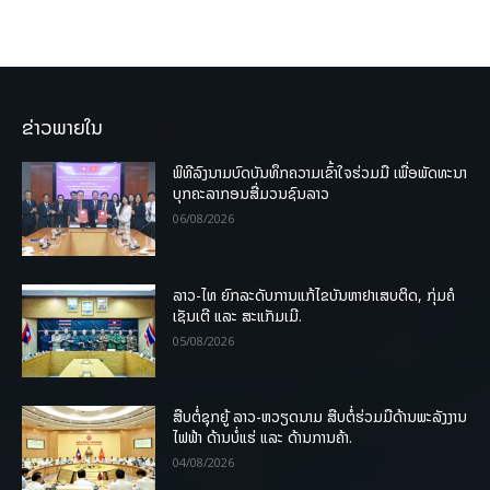
ຂ່າວພາຍໃນ
ພິທີລົງນາມບົດບັນທຶກຄວາມເຂົ້າໃຈຮ່ວມມື ເພື່ອພັດທະນາ
ບຸກຄະລາກອນສື່ມວນຊົນລາວ
06/08/2026
ລາວ-ໄທ ຍົກລະດັບການແກ້ໄຂບັນຫາຢາເສບຕິດ, ກຸ່ມຄໍ
ເຊັນເຕີ ແລະ ສະແກັມເມີ.
05/08/2026
ສືບຕໍ່ຊຸກຍູ້ ລາວ-ຫວຽດນາມ ສືບຕໍ່ຮ່ວມມືດ້ານພະລັງງານ
ໄຟຟ້າ ດ້ານບໍ່ແຮ່ ແລະ ດ້ານການຄ້າ.
04/08/2026