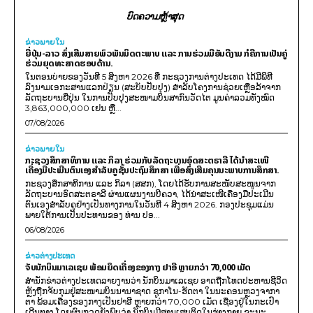
ບົດຄວາມຫຼ້າສຸດ
ຂ່າວພາຍ​ໃນ
ຍີ່ປຸ່ນ-ລາວ ສົ່ງເສີມສາຍພົວພັນມິດຕະພາບ ແລະ ການຮ່ວມມືອັນດີງາມ ກໍຄືການເປັນຄູ່
ຮ່ວມຍຸດທະສາດຮອບດ້ານ.
ໃນຕອນບ່າຍຂອງວັນທີ 5 ສິງຫາ 2026 ທີ່ ກະຊວງການຕ່າງປະເທດ ໄດ້ມີພິທີ
ລົງນາມເອກະສານແລກປ່ຽນ (ສະບັບປັບປຸງ) ສໍາລັບໂຄງການຊ່ວຍເຫຼືອລ້າຈາກ
ລັດຖະບານຍີ່ປຸ່ນ ໃນການປັບປຸງສະໜາມບິນສາກົນວັດໄຕ ມູນຄ່າລວມທັງໝົດ
3,863,000,000 ເຢນ ຫຼື...
07/08/2026
ຂ່າວພາຍ​ໃນ
ກະຊວງສຶກສາທິການ ແລະ ກິລາ ຮ່ວມກັບລັດຖະບານອົດສະຕຣາລີ ໄດ້ນຳສະເໜີ
ເຄື່ອງມືປະເມີນຕົນເອງສຳລັບຄູຊັ້ນປະຖົມສຶກສາ ເພື່ອສົ່ງເສີມຄຸນນະພາບການສຶກສາ.
ກະຊວງສຶກສາທິການ ແລະ ກິລາ (ສສກ), ໂດຍໄດ້ຮັບການສະໜັບສະໜູນຈາກ
ລັດຖະບານອົດສະຕຣາລີ ຜ່ານແຜນງານບີຄວາ, ໄດ້ນຳສະເໜີເຄື່ອງມືປະເມີນ
ຕົນເອງສຳລັບຄູຢ່າງເປັນທາງການໃນວັນທີ 4 ສິງຫາ 2026. ກອງປະຊຸມແມ່ນ
ພາຍໃຕ້ການເປັນປະທານຂອງ ທ່ານ ປອ...
06/08/2026
ຂ່າວຕ່າງປະເທດ
ຈັບນັກບິນມາເລເຊຍ ພ້ອມຍຶດເຄື່ອງຂອງກາງ ຢາອີ ຫຼາຍກວ່າ 70,000 ເມັດ
ສຳນັກຂ່າວຕ່າງປະເທດລາຍງານວ່າ ນັກບິນມາເລເຊຍ ອາດຖືກໂທດປະຫານຊີວິດ
ຫຼັງຖືກຈັບກຸມຢູ່ສະໜາມບິນນານາຊາດ ຊູກາໂນ-ຮັດຕາ ໃນນະຄອນຫຼວງຈາກາ
ຕາ ພ້ອມເຄື່ອງຂອງກາງເປັນຢາອີ ຫຼາຍກວ່າ 70,000 ເມັດ ເຊື່ອງຢູ່ໃນກະເປົາ
ເດີນທາງ ໂດຍຜົນກວດຍັງພົບວ່າ ນັກບິນມີສານເສບຕິດໃນຮ່າງກາຍ ຂະນະ