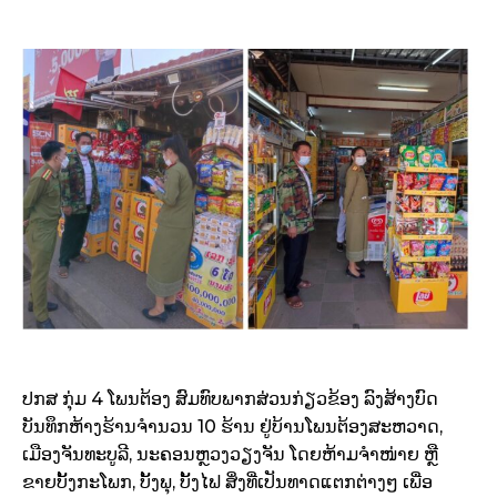
ປກສ ກຸ່ມ 4 ໂພນຕ້ອງ ສົມທົບພາກສ່ວນກ່ຽວຂ້ອງ ລົງສ້າງບົດ
ບັນທຶກຫ້າງຮ້ານຈຳນວນ 10 ຮ້ານ ຢູ່ບ້ານໂພນຕ້ອງສະຫວາດ,
ເມືອງຈັນທະບູລີ, ນະຄອນຫຼວງວຽງຈັນ ໂດຍຫ້າມຈໍາໜ່າຍ ຫຼື
ຂາຍບັ້ງກະໂພກ, ບັ້ງພຸ, ບັ້ງໄຟ ສິ່ງທີ່ເປັນທາດແຕກຕ່າງໆ ເພື່ອ