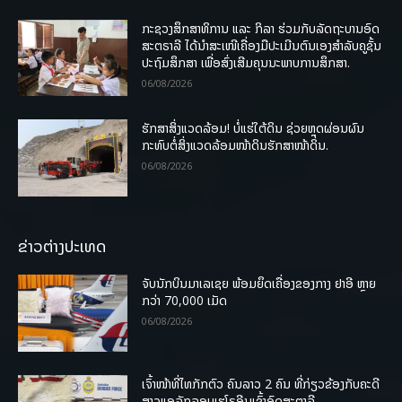
ກະຊວງສຶກສາທິການ ແລະ ກິລາ ຮ່ວມກັບລັດຖະບານອົດ
ສະຕຣາລີ ໄດ້ນຳສະເໜີເຄື່ອງມືປະເມີນຕົນເອງສຳລັບຄູຊັ້ນ
ປະຖົມສຶກສາ ເພື່ອສົ່ງເສີມຄຸນນະພາບການສຶກສາ.
06/08/2026
ຮັກສາສິ່ງແວດລ້ອມ! ບໍ່ແຮ່ໃຕ້ດິນ ຊ່ວຍຫຼຸດຜ່ອນຜົນ
ກະທົບຕໍ່ສິ່ງແວດລ້ອມໜ້າດິນຮັກສາໜ້າດິນ.
06/08/2026
ຂ່າວຕ່າງປະເທດ
ຈັບນັກບິນມາເລເຊຍ ພ້ອມຍຶດເຄື່ອງຂອງກາງ ຢາອີ ຫຼາຍ
ກວ່າ 70,000 ເມັດ
06/08/2026
ເຈົ້າໜ້າທີ່ໄທກັກຕົວ ຄົນລາວ 2 ຄົນ ທີ່ກ່ຽວຂ້ອງກັບຄະດີ
ສາວແອລັກລອບເຮໂຣອີນເຂົ້າອົດສະຕາລີ