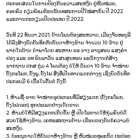
ປະກອບສ່ວນໃນການປ້ອງກັນຄວາມສະຫງົບ ຢູ່ຫົວໜ່ວຍ,
ຄອບຄົວ ກຽມພ້ອມຕ້ອນຮັບເທສະການປີໃໝ່ສາກົນ ປີ 2022
ແລະການກະກຽມເປີດປະເທດ ປີ 2022.
ວັນທີ 22 ທັນວາ 2021, ບ້ານໂພນຕ້ອງສະຫວາດ, ເມືອງຈັນທະບູລີ
ໄດ້ລົງສ້າງບົດບັນທຶກກັບບັນດາຫ້າງຮ້ານ ຈໍານວນ 10 ຮ້ານ ຢູ່
ພາຍໃນບ້ານ ນໍາພາໂດຍ ສະຫາຍ ຮອ ນາງ ອານຸສອນ ແສງຄໍາ
ຢອງ ແລະ ຮທ ພິນລາວັນ ແສນສູນທອນ ພະນັກງານກໍ່ສ້າງ
ຮາກຖານ ປກສ ກຸ່ມ 4 ໂພນຕ້ອງ ບໍ່ໃຫ້ ບັນດາ 10 ຮ້ານ ຈໍາໜ່າຍ
ບັ້ງກະໂພກ, ບັ້ງພຸ, ບັ້ງໄຟ ສິ່ງທີ່ເປັນທາດແຕກຕ່າງໆ ເຊິ່ງບົດບັນທຶກ
ປະກອບມີ 6 ເນື້ອໃນຕົ້ນຕໍ ດັ່ງນີ້:
1. ຫ້າມຊື້-ຂາຍ ຈໍາໜ່າຍອຸປະກອນທີ່ມີສຽງແຕກ (ບັ້ງກະໂພກ,
ບັ້ງໄຟດອກ) ທຸກປະເພດຢ່າງເດັດຂາດ.
2. ຫ້າມບໍ່ໃຫ້ມີສຽງແຕກເກີດຂຶ້ນ ຫຼື ເປີດໂອກາດໃຫ້ກຸ່ມຄົນບໍ່ດີ
ສວຍໃຊ້ຫ້າງຮ້ານ, ເຄຫະສະຖານບ້ານ-ເຮືອນຂອງຕົນກໍ່ຄວາມບໍ່
ສະຫງົບ.
3. ບໍ່ອະນຸຍາດໃຫ້ບັນດາຫ້າງຮ້ານ ຫຼື ຫົວໜ່ວຍທຸລະກິດ ປະປ່ອຍ