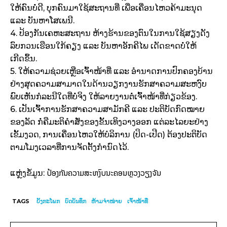
ໃຫ້ຄົນບໍ່ດີ, ບຸກຄົນມາໃຊ້ສະຖານທີ່ ເພື່ອເຄື່ອນໄຫວຄ້າມະນຸດ
ແລະ ບັນຫາໂສເພນີ.
4. ປ້ອງກັນເຄຫະສະຖານ ຫ້າງຮ້ານຂອງຕົນໃນການໃຊ້ສຽງດັງ
ລົບກວນເຮືອນໃກ້ຄຽງ ແລະ ບັນຫາອັກຄີໄພ ເດັດຂາດບໍ່ໃຫ້
ເກີດຂຶ້ນ.
5. ໃຫ້ຄວາມຊ່ວຍເຫຼືອເຈົ້າໜ້າທີ່ ແລະ ອໍານາດການປົກຄອງບ້ານ
ຢ່າງສຸດຄວາມສາມາດໃນດ້ານວຽກງານຮັກສາຄວາມສະຫງົບ
ພົບເຫັນກໍລະນີໃດທີ່ບໍ່ຈິງ ໃຫ້ລາຍງານຕໍ່ເຈົ້າໜ້າທີ່ກ່ຽວຂ້ອງ.
6. ເປັນເຈົ້າການຮັກສາຄວາມສາມັກຄີ ແລະ ປະຕິບັດກົດໝາຍ
ຂອງລັດ ກໍ່ຄືມະຕິຄໍາສັ່ງຂອງຂັ້ນເທິງວາງອອກ ແຕ່ລະໄລຍະຢ່າງ
ເຂັ້ມງວດ, ການເຄື່ອນໄຫວໃຫ້ບໍລິການ (ປິດ-ເປີດ) ຕ້ອງປະຕິບັດ
ຕາມໂມງເວລາທີ່ການຈັດຕັ້ງກໍານົດໄວ້.
ປ້ອງກັນຄວາມສະຫງົບນະຄອນຫຼວງວຽງຈັນ
ແຫຼ່ງຂໍ້ມູນ:
TAGS
ບັ້ງກະໂພກ
ບົດບັນທຶກ
ຫ້າມຈໍາໜ່າຍ
ເຈົ້າໜ້າທີ່