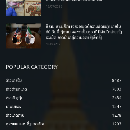
16/07/2026
ອີຣານ-ອາເມລິກາ ເຈລະຈາຍຸດຕິຄວາມຂັດແຍ່ງ! ພາຍໃນ
60 ວັນນີ້ ຖ້າການເຈລະຈາຫຼົ້ມເຫຼວ ຫຼື ມີຝ່າຍໃດຝ່າຍໜຶ່ງ
ລະເມີດ ອາດນໍາມາສູ່ຄວາມຂັດແຍ້ງອີກຄັ້ງ
18/06/2026
POPULAR CATEGORY
ຂ່າວພາຍ​ໃນ
8487
ຂ່າວຕ່າງປະເທດ
7003
ຂ່າວທ້ອງຖິ່ນ
2484
ນານາສາລະ
1547
ຂ່າວເຫດການ
1278
ສຸຂະພາບ ແລະ ສີ່ງແວດລ້ອມ
1203