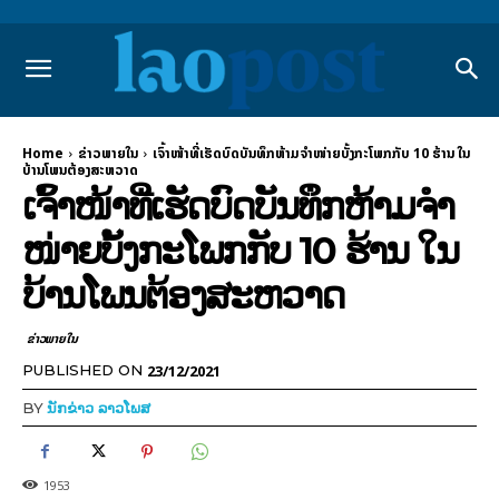
Home
ຂ່າວພາຍ​ໃນ
ເຈົ້າໜ້າທີ່ເຮັດບົດບັນທຶກຫ້າມຈໍາໜ່າຍບັ້ງກະໂພກກັບ 10 ຮ້ານ ໃນ
ບ້ານໂພນຕ້ອງສະຫວາດ
ເຈົ້າໜ້າທີ່ເຮັດບົດບັນທຶກຫ້າມຈໍາ
ໜ່າຍບັ້ງກະໂພກກັບ 10 ຮ້ານ ໃນ
ບ້ານໂພນຕ້ອງສະຫວາດ
ຂ່າວພາຍ​ໃນ
23/12/2021
PUBLISHED ON
BY
ນັກຂ່າວ ລາວໂພສ
1953