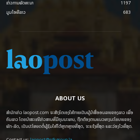
ຂ່າວການພັດທະນາ
1197
ມູມໄອທີລາວ
683
ABOUT US
ສຳນັກຂ່າວ laopost.com ຈະສ້າງໂຕເອງໃຫ້ກາຍເປັນຜູ້ນຳສື່ອອນລາຍຂອງລາວ ເພື່ອ
ຄົນລາວ ໂດຍນຳສະເໜີຂ່າວສານທີ່ມີຄຸນນະພາບ, ຖືກຕ້ອງຕາມແນວທາງນະໂຍບາຍຂອງ
ພັກ-ລັດ, ເປັນປະໂຫຍດຕໍ່ຜູ້ຊົມໃຫ້ໄດ້ຫຼາກຫຼາຍທີ່ສຸດ, ຈະແຈ້ງທີ່ສຸດ ແລະວ່ອງໄວທີ່ສຸດ.
Contact us:
laopost@rdkgroup.la