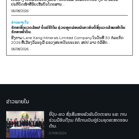
ປະຕິບັດໜ້າທີ່ຂັບເຮືອບິນໂດຍສານ...
06/08/2026
ຂ່າວພາຍ​ໃນ
ຮັກສາສິ່ງແວດລ້ອມ! ບໍ່ແຮ່ໃຕ້ດິນ ຊ່ວຍຫຼຸດຜ່ອນຜົນກະທົບຕໍ່ສິ່ງແວດລ້ອມໜ້າດິນ
ຮັກສາໜ້າດິນ.
ອີງຕາມ Lane Xang Minerals Limited Companyໃນວັນທີ 30 ກໍລະກົດ
2026 ທີ່ເມືອງວິລະບູລີ ແຂວງສະຫວັນນະເຂດ, ສປປ ລາວ ບໍລິສັດ...
06/08/2026
ຂ່າວພາຍໃນ
ຍີ່ປຸ່ນ-ລາວ ສົ່ງເສີມສາຍພົວພັນມິດຕະພາບ ແລະ ການ
ຮ່ວມມືອັນດີງາມ ກໍຄືການເປັນຄູ່ຮ່ວມຍຸດທະສາດຮອບ
ດ້ານ.
07/08/2026