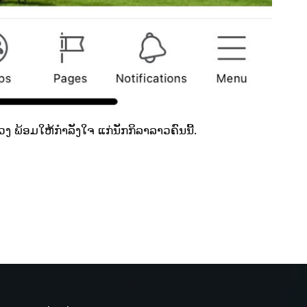
ວງ ພ້ອມໃຫ້ກຳລັງໃຈ ແກ່ນັກກິລາລາວຄົນນີ້.