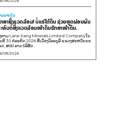
6/08/2026
່າວພາຍ​ໃນ
ັກສາສິ່ງແວດລ້ອມ! ບໍ່ແຮ່ໃຕ້ດິນ ຊ່ວຍຫຼຸດຜ່ອນຜົນ
ະທົບຕໍ່ສິ່ງແວດລ້ອມໜ້າດິນຮັກສາໜ້າດິນ.
ີງຕາມ Lane Xang Minerals Limited Companyໃນ
ັນທີ 30 ກໍລະກົດ 2026 ທີ່ເມືອງວິລະບູລີ ແຂວງສະຫວັນນະ
ຂດ, ສປປ ລາວ ບໍລິສັດ...
6/08/2026