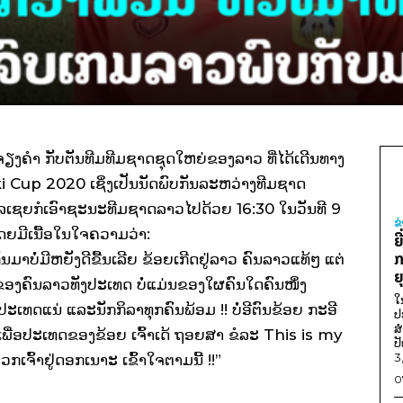
ຈຽງຄຳ ກັບຕັນທີມທີມຊາດຊຸດໃຫຍ່ຂອງລາວ ທີ່ໄດ້ເດີນທາງ
 Cup 2020 ເຊິ່ງເປັນນັດພົບກັນລະຫວ່າງທີມຊາດ
ລເຊຍກໍເອົາຊະນະທີມຊາດລາວໄປດ້ວຍ 16:30 ໃນວັນທີ 9
ຂ
ຍມີເນື້ອໃນໃຈຄວາມວ່າ:
ຍ
ກ
ູ່ກັນມາບໍ່ມີຫຍັງດີຂື້ນເລີຍ ຂ້ອຍເກີດຢູ່ລາວ ຄົນລາວແທ້ໆ ແຕ່
ຍ
າວ ຂອງຄົນລາວທັງປະເທດ ບໍ່ແມ່ນຂອງໃຜຄົນໃດຄົນໜຶ່ງ
ໃ
ງປະເທດແນ່ ແລະນັກກິລາທຸກຄົນພ້ອມ !! ບໍ່ອີຕົນຂ້ອຍ ກະອີ
ປ
ສ
ລ້ວເພື່ອປະເທດຂອງຂ້ອຍ ເຈົ້າເດ້ ຖອຍສາ ຂໍລະ This is my
ປ
3
ກເຈົ້າຢູ່ດອກເນາະ ເຂົ້າໃຈຕາມນີ້ !!”
0