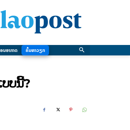
ອນອາກາດ
ຄົ້ນຫາວຽກ
ບບນີ້?