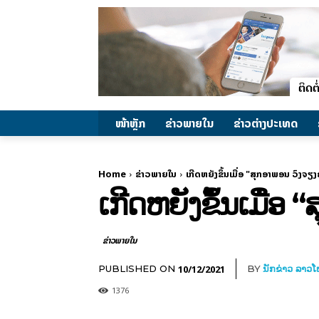
ໜ້າຫຼັກ
ຂ່າວພາຍ​ໃນ
ຂ່າວຕ່າງປະເທດ
Home
ຂ່າວພາຍ​ໃນ
ເກີດຫຍັງຂຶ້ນເມື່ອ "ສຸກອາພອນ ວົງຈຽ
ເກີດຫຍັງຂຶ້ນເມື່ອ
ຂ່າວພາຍ​ໃນ
10/12/2021
PUBLISHED ON
BY
ນັກຂ່າວ ລາວ
1376