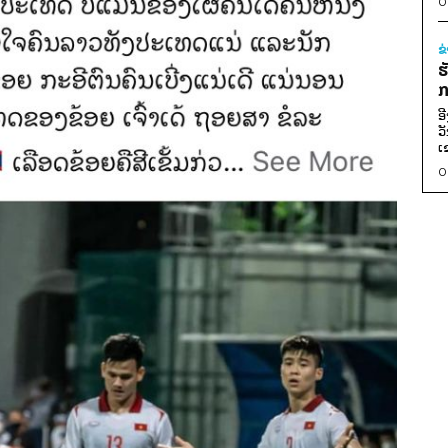
0
ຂ
ຮ
ກ
ອ
ວ
ເ
0