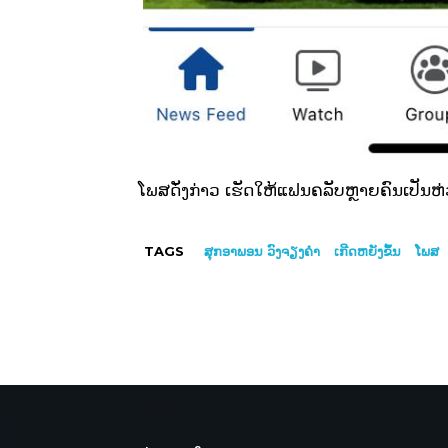
ໂພສດັ່ງກ່າວ ເຮັດໃຫ້ແຟນຄລັບຫຼາຍຄົນເປັນຫ່
TAGS
ສຸກອາພອນ ວົງຈຽງຄຳ
ເກີດຫຍັງຂຶ້ນ
ໂພສ