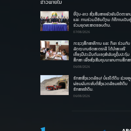
ຂ່າວພາຍໃນ
ຍີ່ປຸ່ນ-ລາວ ສົ່ງເສີມສາຍພົວພັນມິດຕະພາ
ແລະ ການຮ່ວມມືອັນດີງາມ ກໍຄືການເປັນຄູ
ຮ່ວມຍຸດທະສາດຮອບດ້ານ.
07/08/2026
ກະຊວງສຶກສາທິການ ແລະ ກິລາ ຮ່ວມກັບ
ລັດຖະບານອົດສະຕຣາລີ ໄດ້ນຳສະເໜີ
ເຄື່ອງມືປະເມີນຕົນເອງສຳລັບຄູຊັ້ນປະຖົມ
ສຶກສາ ເພື່ອສົ່ງເສີມຄຸນນະພາບການສຶກສາ
06/08/2026
ຮັກສາສິ່ງແວດລ້ອມ! ບໍ່ແຮ່ໃຕ້ດິນ ຊ່ວຍຫຼ
ຜ່ອນຜົນກະທົບຕໍ່ສິ່ງແວດລ້ອມໜ້າດິນ
ຮັກສາໜ້າດິນ.
06/08/2026
AB