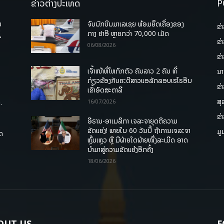
ຂ່າວຕ່າງປະເທດ
P
ບ
ຈັບນັກບິນມາເລເຊຍ ພ້ອມຍຶດເຄື່ອງຂອງ
ຂ່
່
ກາງ ຢາອີ ຫຼາຍກວ່າ 70,000 ເມັດ
ຂ່
06/08/2026
ຂ່
ເຈົ້າໜ້າທີ່ໄທກັກຕົວ ຄົນລາວ 2 ຄົນ ທີ່
ນາ
ກ່ຽວຂ້ອງກັບຄະດີສາວແອລັກລອບເຮໂຣອີນ
ຂ່
ເຂົ້າອົດສະຕາລີ
ສຸ
.
16/07/2026
ຂ່
ອີຣານ-ອາເມລິກາ ເຈລະຈາຍຸດຕິຄວາມ
ຂັດແຍ່ງ! ພາຍໃນ 60 ວັນນີ້ ຖ້າການເຈລະຈາ
ມູ
ຸດ
ຫຼົ້ມເຫຼວ ຫຼື ມີຝ່າຍໃດຝ່າຍໜຶ່ງລະເມີດ ອາດ
ນໍາມາສູ່ຄວາມຂັດແຍ້ງອີກຄັ້ງ
18/06/2026
OUT US
F