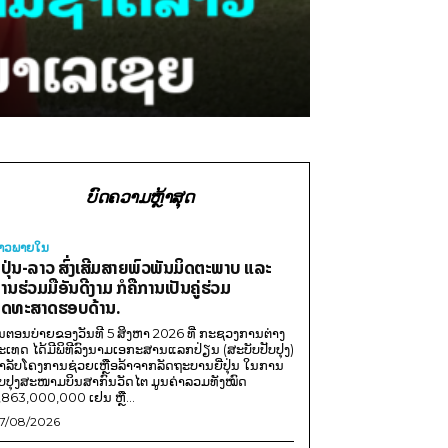
ບົດຄວາມຫຼ້າສຸດ
່າວພາຍ​ໃນ
ີ່ປຸ່ນ-ລາວ ສົ່ງເສີມສາຍພົວພັນມິດຕະພາບ ແລະ
ານຮ່ວມມືອັນດີງາມ ກໍຄືການເປັນຄູ່ຮ່ວມ
ຸດທະສາດຮອບດ້ານ.
ນຕອນບ່າຍຂອງວັນທີ 5 ສິງຫາ 2026 ທີ່ ກະຊວງການຕ່າງ
ະເທດ ໄດ້ມີພິທີລົງນາມເອກະສານແລກປ່ຽນ (ສະບັບປັບປຸງ)
ໍາລັບໂຄງການຊ່ວຍເຫຼືອລ້າຈາກລັດຖະບານຍີ່ປຸ່ນ ໃນການ
ັບປຸງສະໜາມບິນສາກົນວັດໄຕ ມູນຄ່າລວມທັງໝົດ
,863,000,000 ເຢນ ຫຼື...
7/08/2026