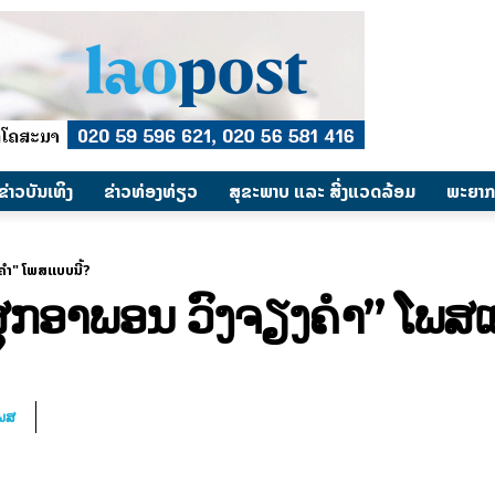
​ຂ່າວບັນເທິງ
​ຂ່າວທ່ອງທ່ຽວ
ສຸຂະພາບ ແລະ ສີ່ງແວດລ້ອມ
ພະຍາກ
ງຄຳ" ໂພສແບບນີ້?
 “ສຸກອາພອນ ວົງຈຽງຄຳ” ໂພສແ
ໂພສ