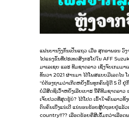
ແຟນບານງົງກັນເປັນແຖວ ເມື່ອ ສຸກອາພອນ ວົງ
ໄປແຂງຂັນທີ່ປະເທດສິງກະໂປໃນ AFF Suzuki
ມາເລເຊຍ ແລະ ທີມຊາດລາວ ເຊິ່ງຈົບເກມມາເ
ທັນວາ 2021 ຜ່ານມາ ໄດ້ໂພສແບບມີເລດໄນ ໂດ
“ບໍ່ຕ້ອງຖາມວ່າເກີດຫຍັງຂຶ້ນທຸກຄົນຮູ້ດີ 5 ປີ ຢ
ບໍ່ມີສີດຊິເວົ້າຫຍັງເລີຍເບາະ ນີ້ຄືທີມຊາດລ
ເຈັບປວດທີ່ສຸດຮູ້ບໍ? ໄດ້ໂປດ ເຂົ້າໃຈຄົນລາວທັ
ຕົນຄົນເບີ່ງແນ່ເດີ ແນ່ນອນຂ້ອຍສູ້ບໍ່ຖອຍຢູ່ແ
country!!?? ເລືອດຂ້ອຍຄືສີເຂັ້ມກວ່າເລືອດພວ