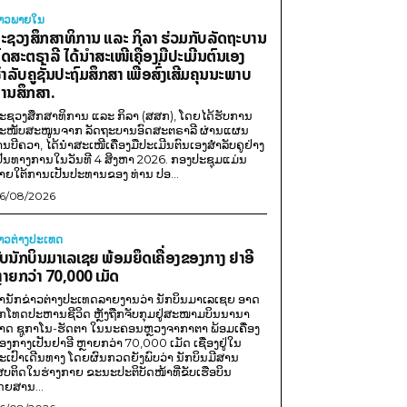
່າວພາຍ​ໃນ
ະຊວງສຶກສາທິການ ແລະ ກິລາ ຮ່ວມກັບລັດຖະບານ
ົດສະຕຣາລີ ໄດ້ນຳສະເໜີເຄື່ອງມືປະເມີນຕົນເອງ
ຳລັບຄູຊັ້ນປະຖົມສຶກສາ ເພື່ອສົ່ງເສີມຄຸນນະພາບ
ານສຶກສາ.
ະຊວງສຶກສາທິການ ແລະ ກິລາ (ສສກ), ໂດຍໄດ້ຮັບການ
ະໜັບສະໜູນຈາກ ລັດຖະບານອົດສະຕຣາລີ ຜ່ານແຜນ
ານບີຄວາ, ໄດ້ນຳສະເໜີເຄື່ອງມືປະເມີນຕົນເອງສຳລັບຄູຢ່າງ
ປັນທາງການໃນວັນທີ 4 ສິງຫາ 2026. ກອງປະຊຸມແມ່ນ
າຍໃຕ້ການເປັນປະທານຂອງ ທ່ານ ປອ...
6/08/2026
່າວຕ່າງປະເທດ
ັບນັກບິນມາເລເຊຍ ພ້ອມຍຶດເຄື່ອງຂອງກາງ ຢາອີ
ຼາຍກວ່າ 70,000 ເມັດ
ຳນັກຂ່າວຕ່າງປະເທດລາຍງານວ່າ ນັກບິນມາເລເຊຍ ອາດ
ືກໂທດປະຫານຊີວິດ ຫຼັງຖືກຈັບກຸມຢູ່ສະໜາມບິນນານາ
າດ ຊູກາໂນ-ຮັດຕາ ໃນນະຄອນຫຼວງຈາກາຕາ ພ້ອມເຄື່ອງ
ອງກາງເປັນຢາອີ ຫຼາຍກວ່າ 70,000 ເມັດ ເຊື່ອງຢູ່ໃນ
ະເປົາເດີນທາງ ໂດຍຜົນກວດຍັງພົບວ່າ ນັກບິນມີສານ
ສບຕິດໃນຮ່າງກາຍ ຂະນະປະຕິບັດໜ້າທີ່ຂັບເຮືອບິນ
ດຍສານ...