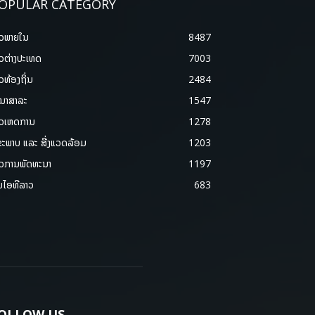
OPULAR CATEGORY
າວພາຍ​ໃນ
8487
າວຕ່າງປະເທດ
7003
າວທ້ອງຖິ່ນ
2484
ນາສາລະ
1547
າວເຫດການ
1278
ຂະພາບ ແລະ ສີ່ງແວດລ້ອມ
1203
າວການພັດທະນາ
1197
ມໄອທີລາວ
683
OLLOW US