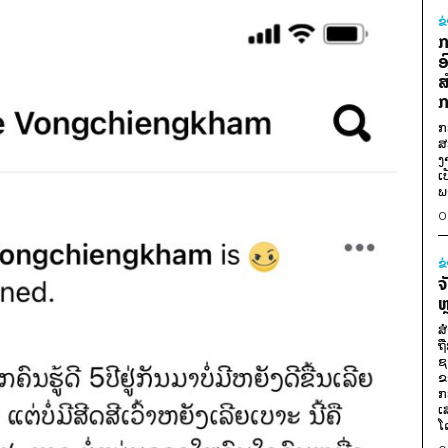
ຂ
ກ
ອ
ສ
ກ
ກ
ສ
ງ
ເ
ພ
0
ຂ
ຈ
ຫ
ສ
ຖ
ຊ
ຂ
ກ
ເ
ໂ