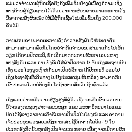
ແມ່ນວ່າຈໍານວນຜູ້ຕິດເຊື້ອຍັງຄົງເພີ່ມຂຶ້ນຢ່າງຕໍ່ເນື່ອງກໍຕາມ ເຊິ່ງ
ທາງດ້ານຜູ້ຊ່ຽວຊານໄດ້ເຕືອນວ່າການຜ່ອນຄາຍມາດຕະການຄັ້ງ
ນີ້ອາດຈະສົ່ງຜົນເຮັດໃຫ້ມີຜູ້ຕິດເຊື້ອໃໝ່ເພີ່ມຂຶ້ນເຖິງ 200,000
ຄົນຕໍ່ມື້.
ການຜ່ອນຄາຍມາດຕະການດັ່ງກ່າວຈະສົ່ງຜົນໃຫ້ປະຊາຊົນ
ສາມາດສາມາດພົບກັນໂດຍບໍ່ຈໍາກັດຈໍານວນ, ສາມາດກັບໄປເຮັດ
ວຽກໄດ້ຕາມປົກກະຕິ, ຍົກເລີກມາດຕະການຮັກສາໄລຍະຫ່າງ
ທາງສັງຄົມ ແລະ ການບັງຄັບໃສ່ຜ້າປິດປາກ ໄປຈົນເຖິງສະຖານບັນ
ເທິງ ແລະ ໂຮງຮູບເງົາກໍກັບມາເປີດບໍລິການໄດ້ປົກກະຕິ ລວມໄປ
ເຖິງປະຊາຊົນທີ່ເດີນທາງໄປຍັງປະເທດກຸ່ມສີເຫລືອງ ສາມາດກັບ
ເຂົ້າປະເທດໂດຍບໍ່ຕ້ອງກັກໂຕຖ້າຫາກສັກວັກຊີນຄົບແລ້ວ
ເຖິງແມ່ນວ່າຈະມີຄວາມສ່ຽງສູງທີ່ຜູ້ຕິດເຊື້ອຈະເພີ່ມຂຶ້ນ ແຕ່ການ
ວິໄຈຂອງກະຊວງສາທາລະນະສຸກ ແລະ ມະຫາວິທະຍາໄລແຄມ
ບິດໄດ້ຊີ້ແຈງວ່າການເຂົ້າຮັບການປິ່ນປົວໃນໂຮງໝໍ ແລະ ອາການ
ເຈັບປ່ວຍຮຸນແຮງລວມເຖິງການເສຍຊີວິດຈາກໂຄວິດ-19 ໃນ
ປະເທດອັງກິດນັ້ນຫຸດລົງເປັນຈໍານວນຫລາຍ ເນື່ອງຈາກມີການສັກ