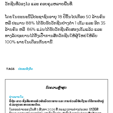
ວັກຊີນທີ່ວ່ອງໄວ ແລະ ຄອບຄຸມຫລາຍພື້ນທີ່.
ໂດຍໃນຂະນະນີ້ມີປະຊາຊົນອາຍຸ 18 ປີຂຶ້ນໄປເກືອບ 50 ລ້ານຄົນ
ຫລື ປະມານ 88% ໄດ້ຮັບຮັບວັກຊີນຢ່າງຕໍ່າ 1 ເຂັມ ແລະ ອີກ 35
ລ້ານຄົນ ຫລື 86% ແມ່ນໄດ້ຮັບວັກຊີນຄົບສອງເຂັມແລ້ວ ແລະ
ທາງລັດຖະບານໄດ້ຕັ້ງເປົ້າການສັກວັກຊີນໃຫ້ຜູ້ໃຫຍ່ໃຫ້ຄົບ
100% ພາຍໃນເດືອນກັນຍານີ້.
TAGS
ປະເທດອັງກິດ
ບົດຄວາມຫຼ້າສຸດ
ຂ່າວພາຍ​ໃນ
ຍີ່ປຸ່ນ-ລາວ ສົ່ງເສີມສາຍພົວພັນມິດຕະພາບ ແລະ ການຮ່ວມມືອັນດີງາມ ກໍຄືການເປັນຄູ່
ຮ່ວມຍຸດທະສາດຮອບດ້ານ.
ໃນຕອນບ່າຍຂອງວັນທີ 5 ສິງຫາ 2026 ທີ່ ກະຊວງການຕ່າງປະເທດ ໄດ້ມີພິທີ