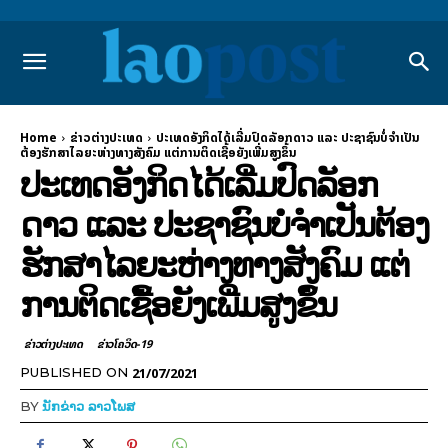
Home
ຂ່າວຕ່າງປະເທດ
ປະເທດອັງກິດໄດ້ເລີ່ມປົດລັອກດາວ ແລະ ປະຊາຊົນບໍ່ຈໍາເປັນ
ຕ້ອງຮັກສາໄລຍະຫ່າງທາງສັງຄົມ ແຕ່ການຕິດເຊື້ອຍັງເພີ່ມສູງຂຶ້ນ
ປະເທດອັງກິດໄດ້ເລີ່ມປົດລັອກ
ດາວ ແລະ ປະຊາຊົນບໍ່ຈໍາເປັນຕ້ອງ
ຮັກສາໄລຍະຫ່າງທາງສັງຄົມ ແຕ່
ການຕິດເຊື້ອຍັງເພີ່ມສູງຂຶ້ນ
ຂ່າວຕ່າງປະເທດ
ຂ່າວໂຄວິດ-19
21/07/2021
PUBLISHED ON
BY
ນັກຂ່າວ ລາວໂພສ