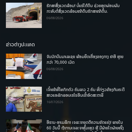
ຮັກສາສິ່ງແວດລ້ອມ! ບໍ່ແຮ່ໃຕ້ດິນ ຊ່ວຍຫຼຸດຜ່ອນຜົນ
ກະທົບຕໍ່ສິ່ງແວດລ້ອມໜ້າດິນຮັກສາໜ້າດິນ.
06/08/2026
ຂ່າວຕ່າງປະເທດ
ຈັບນັກບິນມາເລເຊຍ ພ້ອມຍຶດເຄື່ອງຂອງກາງ ຢາອີ ຫຼາຍ
ກວ່າ 70,000 ເມັດ
06/08/2026
ເຈົ້າໜ້າທີ່ໄທກັກຕົວ ຄົນລາວ 2 ຄົນ ທີ່ກ່ຽວຂ້ອງກັບຄະດີ
ສາວແອລັກລອບເຮໂຣອີນເຂົ້າອົດສະຕາລີ
16/07/2026
ອີຣານ-ອາເມລິກາ ເຈລະຈາຍຸດຕິຄວາມຂັດແຍ່ງ! ພາຍໃນ
60 ວັນນີ້ ຖ້າການເຈລະຈາຫຼົ້ມເຫຼວ ຫຼື ມີຝ່າຍໃດຝ່າຍໜຶ່ງ