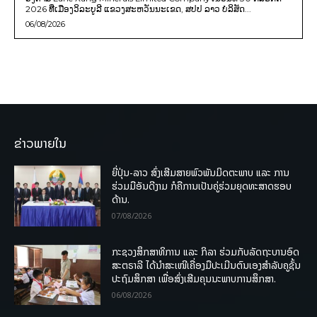
2026 ທີ່ເມືອງວິລະບູລີ ແຂວງສະຫວັນນະເຂດ, ສປປ ລາວ ບໍລິສັດ...
06/08/2026
ຂ່າວພາຍໃນ
ຍີ່ປຸ່ນ-ລາວ ສົ່ງເສີມສາຍພົວພັນມິດຕະພາບ ແລະ ການ
ຮ່ວມມືອັນດີງາມ ກໍຄືການເປັນຄູ່ຮ່ວມຍຸດທະສາດຮອບ
ດ້ານ.
07/08/2026
ກະຊວງສຶກສາທິການ ແລະ ກິລາ ຮ່ວມກັບລັດຖະບານອົດ
ສະຕຣາລີ ໄດ້ນຳສະເໜີເຄື່ອງມືປະເມີນຕົນເອງສຳລັບຄູຊັ້ນ
ປະຖົມສຶກສາ ເພື່ອສົ່ງເສີມຄຸນນະພາບການສຶກສາ.
06/08/2026