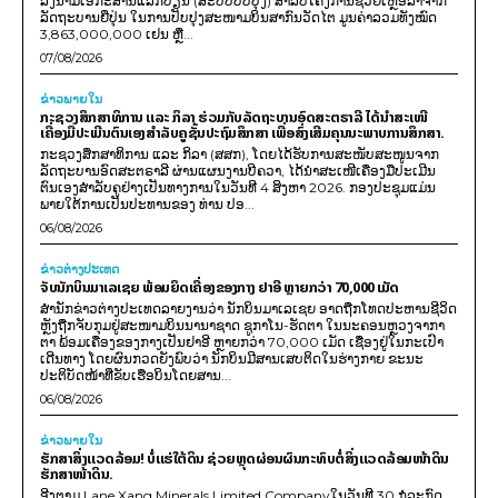
ລົງນາມເອກະສານແລກປ່ຽນ (ສະບັບປັບປຸງ) ສໍາລັບໂຄງການຊ່ວຍເຫຼືອລ້າຈາກ
ລັດຖະບານຍີ່ປຸ່ນ ໃນການປັບປຸງສະໜາມບິນສາກົນວັດໄຕ ມູນຄ່າລວມທັງໝົດ
3,863,000,000 ເຢນ ຫຼື...
07/08/2026
ຂ່າວພາຍ​ໃນ
ກະຊວງສຶກສາທິການ ແລະ ກິລາ ຮ່ວມກັບລັດຖະບານອົດສະຕຣາລີ ໄດ້ນຳສະເໜີ
ເຄື່ອງມືປະເມີນຕົນເອງສຳລັບຄູຊັ້ນປະຖົມສຶກສາ ເພື່ອສົ່ງເສີມຄຸນນະພາບການສຶກສາ.
ກະຊວງສຶກສາທິການ ແລະ ກິລາ (ສສກ), ໂດຍໄດ້ຮັບການສະໜັບສະໜູນຈາກ
ລັດຖະບານອົດສະຕຣາລີ ຜ່ານແຜນງານບີຄວາ, ໄດ້ນຳສະເໜີເຄື່ອງມືປະເມີນ
ຕົນເອງສຳລັບຄູຢ່າງເປັນທາງການໃນວັນທີ 4 ສິງຫາ 2026. ກອງປະຊຸມແມ່ນ
ພາຍໃຕ້ການເປັນປະທານຂອງ ທ່ານ ປອ...
06/08/2026
ຂ່າວຕ່າງປະເທດ
ຈັບນັກບິນມາເລເຊຍ ພ້ອມຍຶດເຄື່ອງຂອງກາງ ຢາອີ ຫຼາຍກວ່າ 70,000 ເມັດ
ສຳນັກຂ່າວຕ່າງປະເທດລາຍງານວ່າ ນັກບິນມາເລເຊຍ ອາດຖືກໂທດປະຫານຊີວິດ
ຫຼັງຖືກຈັບກຸມຢູ່ສະໜາມບິນນານາຊາດ ຊູກາໂນ-ຮັດຕາ ໃນນະຄອນຫຼວງຈາກາ
ຕາ ພ້ອມເຄື່ອງຂອງກາງເປັນຢາອີ ຫຼາຍກວ່າ 70,000 ເມັດ ເຊື່ອງຢູ່ໃນກະເປົາ
ເດີນທາງ ໂດຍຜົນກວດຍັງພົບວ່າ ນັກບິນມີສານເສບຕິດໃນຮ່າງກາຍ ຂະນະ
ປະຕິບັດໜ້າທີ່ຂັບເຮືອບິນໂດຍສານ...
06/08/2026
ຂ່າວພາຍ​ໃນ
ຮັກສາສິ່ງແວດລ້ອມ! ບໍ່ແຮ່ໃຕ້ດິນ ຊ່ວຍຫຼຸດຜ່ອນຜົນກະທົບຕໍ່ສິ່ງແວດລ້ອມໜ້າດິນ
ຮັກສາໜ້າດິນ.
ອີງຕາມ Lane Xang Minerals Limited Companyໃນວັນທີ 30 ກໍລະກົດ