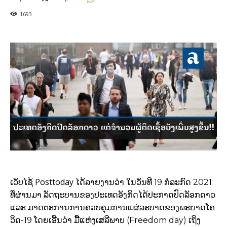
1693
Posttoday
ເວັບໄຊ້
ໄດ້ລາຍງານວ່າ ໃນວັນທີ 19 ກໍລະກົດ 2021
ທີ່ຜ່ານມາ ລັດຖະບານຂອງປະເທດອັງກິດໄດ້ປະກາດປົດລັອກດາວ
ແລະ ມາດຕະການການຄວບຄຸມການແຜ່ລະບາດຂອງພະຍາດໂຄ
ວິດ-19 ໂດຍເອີ້ນວ່າ ມື້ແຫ່ງເສລີພາບ
(Freedom day) ເຖິງ