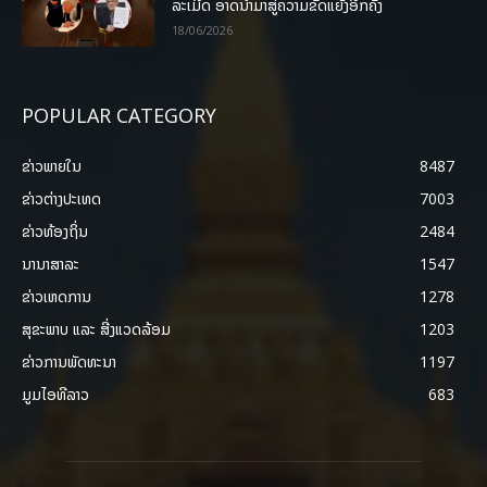
ລະເມີດ ອາດນໍາມາສູ່ຄວາມຂັດແຍ້ງອີກຄັ້ງ
18/06/2026
POPULAR CATEGORY
ຂ່າວພາຍ​ໃນ
8487
ຂ່າວຕ່າງປະເທດ
7003
ຂ່າວທ້ອງຖິ່ນ
2484
ນານາສາລະ
1547
ຂ່າວເຫດການ
1278
ສຸຂະພາບ ແລະ ສີ່ງແວດລ້ອມ
1203
ຂ່າວການພັດທະນາ
1197
ມູມໄອທີລາວ
683