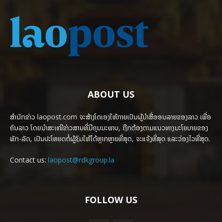
ABOUT US
ສຳນັກຂ່າວ laopost.com ຈະສ້າງໂຕເອງໃຫ້ກາຍເປັນຜູ້ນຳສື່ອອນລາຍຂອງລາວ ເພື່ອ
ຄົນລາວ ໂດຍນຳສະເໜີຂ່າວສານທີ່ມີຄຸນນະພາບ, ຖືກຕ້ອງຕາມແນວທາງນະໂຍບາຍຂອງ
ພັກ-ລັດ, ເປັນປະໂຫຍດຕໍ່ຜູ້ຊົມໃຫ້ໄດ້ຫຼາກຫຼາຍທີ່ສຸດ, ຈະແຈ້ງທີ່ສຸດ ແລະວ່ອງໄວທີ່ສຸດ.
Contact us:
laopost@rdkgroup.la
FOLLOW US