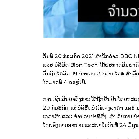
ວັນທີ 20 ກໍລະກົດ 2021 ສໍານັກຂ່າວ BBC 
ແລະ ບໍລິສັດ Bion Tech ໄດ້ປະກາດສັນຍາ
ວັກຊີນໂຄວິດ-19 ຈໍານວນ 20 ລ້ານໂດສ ສໍາລັ
ໄຕມາດທີ 4 ຂອງປີນີ້.
ການເຊັນສັນຍາດັ່ງກ່າວໄດ້ຖືກຢືນຢັນໂດຍຖະແ
20 ກໍລະກົດ, ແຕ່ບໍລິສັດບໍ່ໄດ້ແຈ້ງລາຄາ ແລ
ເວລາສົ່ງ ແລະ ຈຳນວນຢາທີ່ສັ່ງ. ສຳ ລັບການ
ໂດຍອົງການອາຫານແລະຢາໃນວັນທີ 24 ມິຖຸນ