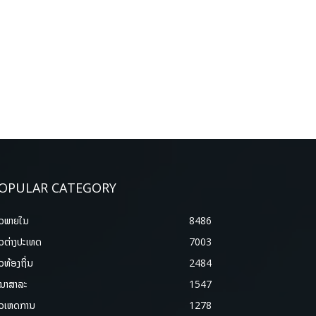
OPULAR CATEGORY
າວພາຍ​ໃນ
8486
າວຕ່າງປະເທດ
7003
າວທ້ອງຖິ່ນ
2484
ນາສາລະ
1547
າວເຫດການ
1278