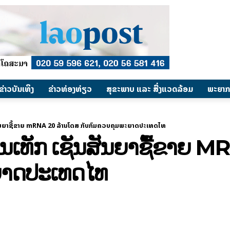
​ຂ່າວບັນເທິງ
​ຂ່າວທ່ອງທ່ຽວ
ສຸຂະພາບ ແລະ ສີ່ງແວດລ້ອມ
ພະຍາກ
ນສັນຍາຊື້ຂາຍ mRNA 20 ລ້ານໂດສ ກັບກົມຄວບຄຸມພະຍາດປະເທດໄທ
ອອນເທັກ ເຊັນສັນຍາຊື້ຂາຍ 
ຍາດປະເທດໄທ