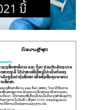
ບົດຄວາມຫຼ້າສຸດ
່າວພາຍ​ໃນ
ະຊວງສຶກສາທິການ ແລະ ກິລາ ຮ່ວມກັບລັດຖະບານ
ົດສະຕຣາລີ ໄດ້ນຳສະເໜີເຄື່ອງມືປະເມີນຕົນເອງ
ຳລັບຄູຊັ້ນປະຖົມສຶກສາ ເພື່ອສົ່ງເສີມຄຸນນະພາບ
ານສຶກສາ.
ະຊວງສຶກສາທິການ ແລະ ກິລາ (ສສກ), ໂດຍໄດ້ຮັບການ
ະໜັບສະໜູນຈາກ ລັດຖະບານອົດສະຕຣາລີ ຜ່ານແຜນ
ານບີຄວາ, ໄດ້ນຳສະເໜີເຄື່ອງມືປະເມີນຕົນເອງສຳລັບຄູຢ່າງ
ປັນທາງການໃນວັນທີ 4 ສິງຫາ 2026. ກອງປະຊຸມແມ່ນ
າຍໃຕ້ການເປັນປະທານຂອງ ທ່ານ ປອ...
6/08/2026