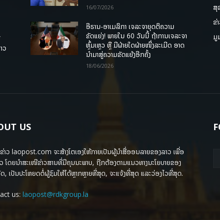
ສຸ
16/07/2026
ຂ່
ອີຣານ-ອາເມລິກາ ເຈລະຈາຍຸດຕິຄວາມ
ຂັດແຍ່ງ! ພາຍໃນ 60 ວັນນີ້ ຖ້າການເຈລະຈາ
ມູ
ື
ຫຼົ້ມເຫຼວ ຫຼື ມີຝ່າຍໃດຝ່າຍໜຶ່ງລະເມີດ ອາດ
ລາວ
ນໍາມາສູ່ຄວາມຂັດແຍ້ງອີກຄັ້ງ
18/06/2026
OUT US
F
ຂ່າວ laopost.com ຈະສ້າງໂຕເອງໃຫ້ກາຍເປັນຜູ້ນຳສື່ອອນລາຍຂອງລາວ ເພື່ອ
ວ ໂດຍນຳສະເໜີຂ່າວສານທີ່ມີຄຸນນະພາບ, ຖືກຕ້ອງຕາມແນວທາງນະໂຍບາຍຂອງ
ດ, ເປັນປະໂຫຍດຕໍ່ຜູ້ຊົມໃຫ້ໄດ້ຫຼາກຫຼາຍທີ່ສຸດ, ຈະແຈ້ງທີ່ສຸດ ແລະວ່ອງໄວທີ່ສຸດ.
act us:
laopost@rdkgroup.la