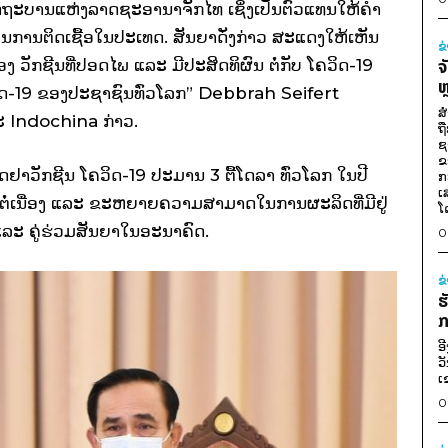
ັບລັດຖະບານແຫ່ງລາດຊະອານາຈັກໄທ ເຊິ່ງເປັນຕົວແທນໃຫ້ຄຳ
ການຕິດເຊື້ອໃນປະເທດ. ສັນຍາດັ່ງກ່າວ ສະແດງໃຫ້ເຫັນ
ຂ
ວັກຊີນທີ່ປອດໄພ ແລະ ມີປະສິດທິຜົນ ຕໍ່ກັບ ໂຄວິດ-19
ຈ
ຫ
 ໂຄວິດ-19 ຂອງປະຊາຊົນທົ່ວໂລກ” Debbrah Seifert
ສ
ະ Indochina ກ່າວ.
ຖ
ຊ
ຂ
ດຢາວັກຊີນ ໂຄວິດ-19 ປະມານ 3 ຕື້ໂດລາ ທົ່ວໂລກ ໃນປີ
ກ
ເ
ຕໍ່ເນື່ອງ ແລະ ຂະຫຍາຍຄວາມສາມາດໃນການຜະລິດທີ່ມີຢູ່
ໂ
ແລະ ຄູ່ຮ່ວມສັນຍາໃນອະນາຄົດ.
0
ຂ
ຮ
ກ
ອ
ວ
ເ
0