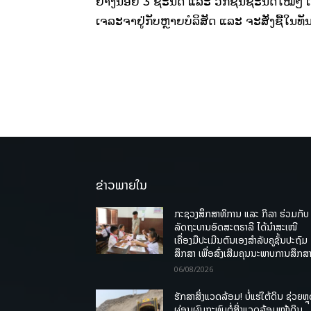
ຍ່າງນ້ອຍ 3 ຊະນິດ ແລະ ວັກຊີນຊະນິດໃໝ່ໆ ເຊ
ເຈລະຈາຢູ່ກັບຫຼາຍບໍລິສັດ ແລະ ຈະສັ່ງຊື້ໃນທັນ
ຂ່າວພາຍໃນ
ກະຊວງສຶກສາທິການ ແລະ ກິລາ ຮ່ວມກັບ
ລັດຖະບານອົດສະຕຣາລີ ໄດ້ນຳສະເໜີ
ເຄື່ອງມືປະເມີນຕົນເອງສຳລັບຄູຊັ້ນປະຖົມ
ສຶກສາ ເພື່ອສົ່ງເສີມຄຸນນະພາບການສຶກສາ
06/08/2026
ຮັກສາສິ່ງແວດລ້ອມ! ບໍ່ແຮ່ໃຕ້ດິນ ຊ່ວຍຫຼ
ຜ່ອນຜົນກະທົບຕໍ່ສິ່ງແວດລ້ອມໜ້າດິນ