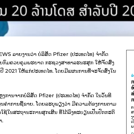
NEWS ລາຍງານວ່າ ບໍລິສັດ Pfizer (ປະເທດໄທ) ຈຳກັດ
ກັບກົມຄວບຄຸມພະຍາດ ກະຊວງສາທາລະນະສຸກ ໃຫ້ຈັດສົ່ງ
ບປີ 2021 ໃຫ້ແກ່ປະເທດໄທ. ໂດຍມີແຜນການທີ່ຈະຈັດສົ່ງໃນ
ຂ
ກ
ອ
ສ
ຫຼງການຈາກບໍລິສັດ Pfizer (ປະເທດໄທ) ຈຳກັດ ໃນວັນທີ
ກ
ະ ມູນຄ່າການຊື້ຂາຍ. ໂດຍລະບຸພຽງວ່າ ມີຄວາມຕ້ອງການຕາມ
ກ
ນຳໃຊ້ໃນສະຖານະການສຸກເສີນ ທີ່ໄດ້ລົງທະບຽນເປັນປົກກະຕິ
ສ
ງ
າ.
ເ
ພ
0