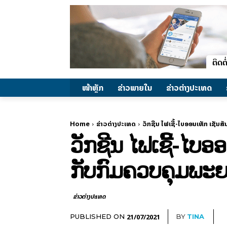
ໜ້າຫຼັກ
ຂ່າວພາຍ​ໃນ
ຂ່າວຕ່າງປະເທດ
Home
ຂ່າວຕ່າງປະເທດ
ວັກຊີນ ໄຟເຊີ້-ໄບອອນເທັກ ເຊັ
ວັກຊີນ ໄຟເຊີ້-ໄບ
ກັບກົມຄວບຄຸມພະ
ຂ່າວຕ່າງປະເທດ
21/07/2021
PUBLISHED ON
BY
TINA