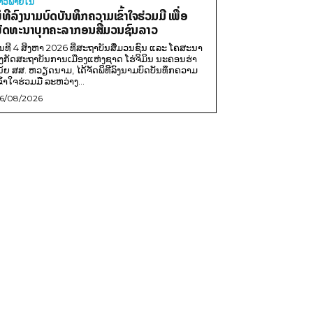
່າວພາຍ​ໃນ
ິທີລົງນາມບົດບັນທຶກຄວາມເຂົ້າໃຈຮ່ວມມື ເພື່ອ
ັດທະນາບຸກຄະລາກອນສື່ມວນຊົນລາວ
ັນທີ 4 ສິງຫາ 2026 ທີ່ສະຖາບັນສື່ມວນຊົນ ແລະ ໂຄສະນາ
ັງກັດສະຖາບັນການເມືອງແຫ່ງຊາດ ໂຮ່ຈິມິນ ນະຄອນຮ່າ
ນ້ຍ ສສ. ຫວຽດນາມ, ໄດ້ຈັດພິທີລົງນາມບົດບັນທຶກຄວາມ
ຂົ້າໃຈຮ່ວມມື ລະຫວ່າງ...
6/08/2026