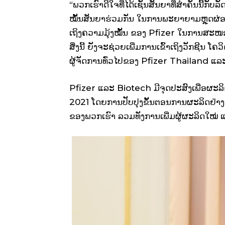
“ພວກເຮົາດີໃຈທີ່ໄດ້ເຊັນສັນຍາທີ່ສຳຄັນນີ້ກ
ໝັ້ນສັນຍາຮ່ວມກັນ ໃນການພະຍາຍາມຫຼຸດຜ່ອນ
ເຖິງຄວາມມຸ້ງໝັ້ນ ຂອງ Pfizer ໃນການສະໜອງ 
ສິ່ງນີ້ ຍັງຈະຊ່ວຍເພີ່ມການເຂົ້າເຖິງວັກຊີນ
ຜູ້ຈັດການທົ່ວໄປຂອງ Pfizer Thailand ແລ
Pfizer ແລະ Biotech ມີຈຸດປະສົງເພື່ອຜະລິ
2021 ໂດຍການປັບປຸງຂັ້ນຕອນການຜະລິດຢ່າງ
ຂອງພວກເຮົາ ລວມທັງການເພີ່ມຜູ້ຜະລິດໃໝ່ 