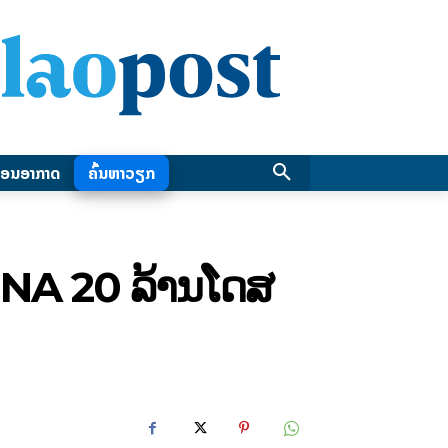
ອນອາກາດ
ຄົ້ນຫາວຽກ
MRNA 20 ລ້ານໂດສ