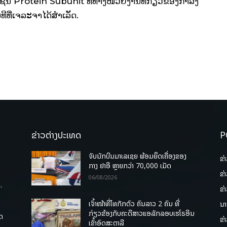
ັ່ນ Protein Subunit ທີ່ທາງໜ່ວຍງານທີ່ກ່ຽວຂ້ອງກໍາລັງ
ທີທີ່ເຈລະຈາໄດ້ສໍາເລັດ.
ຂ່າວຕ່າງປະເທດ
P
ຈັບນັກບິນມາເລເຊຍ ພ້ອມຍຶດເຄື່ອງຂອງ
ຂ່
ກາງ ຢາອີ ຫຼາຍກວ່າ 70,000 ເມັດ
ຂ່
06/08/2026
.
ຂ່
ເຈົ້າໜ້າທີ່ໄທກັກຕົວ ຄົນລາວ 2 ຄົນ ທີ່
ນາ
ກ່ຽວຂ້ອງກັບຄະດີສາວແອລັກລອບເຮໂຣອີນ
ຸດ
ຂ່
ເຂົ້າອົດສະຕາລີ