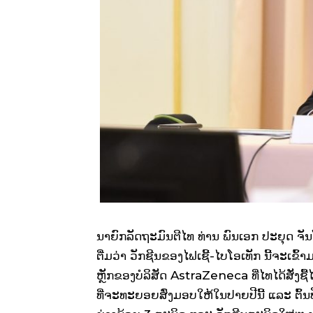
ນາຍົກລັດຖະມົນຕີໄທ ທ່ານ ພົນເອກ ປະຍຸດ ຈ
ຕື່ມວ່າ ວັກຊີນຂອງໄຟເຊີ້-ໄບໂອເທັກ ນີ້ຈະ
ຫຼັກຂອງບໍລິສັດ AstraZeneca ທີ່ໄທໄດ້ສັ່ງຊ
ທີ່ຈະທະຍອຍສົ່ງມອບໃຫ້ໃນປາຍປີນີ້ ແລະ ຕົ້