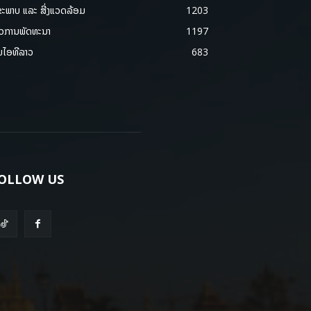
ຂະພາບ ແລະ ສີ່ງແວດລ້ອມ
1203
າວການພັດທະນາ
1197
ມໄອທີລາວ
683
OLLOW US