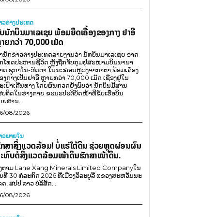
່າວຕ່າງປະເທດ
ັບນັກບິນມາເລເຊຍ ພ້ອມຍຶດເຄື່ອງຂອງກາງ ຢາອີ
ຼາຍກວ່າ 70,000 ເມັດ
ຳນັກຂ່າວຕ່າງປະເທດລາຍງານວ່າ ນັກບິນມາເລເຊຍ ອາດ
ືກໂທດປະຫານຊີວິດ ຫຼັງຖືກຈັບກຸມຢູ່ສະໜາມບິນນານາ
າດ ຊູກາໂນ-ຮັດຕາ ໃນນະຄອນຫຼວງຈາກາຕາ ພ້ອມເຄື່ອງ
ອງກາງເປັນຢາອີ ຫຼາຍກວ່າ 70,000 ເມັດ ເຊື່ອງຢູ່ໃນ
ະເປົາເດີນທາງ ໂດຍຜົນກວດຍັງພົບວ່າ ນັກບິນມີສານ
ສບຕິດໃນຮ່າງກາຍ ຂະນະປະຕິບັດໜ້າທີ່ຂັບເຮືອບິນ
ດຍສານ...
6/08/2026
່າວພາຍ​ໃນ
ັກສາສິ່ງແວດລ້ອມ! ບໍ່ແຮ່ໃຕ້ດິນ ຊ່ວຍຫຼຸດຜ່ອນຜົນ
ະທົບຕໍ່ສິ່ງແວດລ້ອມໜ້າດິນຮັກສາໜ້າດິນ.
ີງຕາມ Lane Xang Minerals Limited Companyໃນ
ັນທີ 30 ກໍລະກົດ 2026 ທີ່ເມືອງວິລະບູລີ ແຂວງສະຫວັນນະ
ຂດ, ສປປ ລາວ ບໍລິສັດ...
6/08/2026