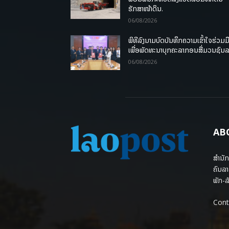
ຮັກສາໜ້າດິນ.
06/08/2026
ພິທີລົງນາມບົດບັນທຶກຄວາມເຂົ້າໃຈຮ່ວມມ
ເພື່ອພັດທະນາບຸກຄະລາກອນສື່ມວນຊົນ
06/08/2026
AB
ສຳນັກ
ຄົນລາ
ພັກ-ລັ
Cont