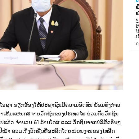
ຂ
ພ
ພ
ວ
ສ
ໂ
ເ
0
ັນໂອຊາ ຮຽກຮ້ອງໃຫ້ປະຊາຊົນມີຄວາມອົດທົນ ພ້ອມທັງກ່າວ
ເຂົ້າມາເສີມແຜນກະຈາຍວັກຊີນຂອງປະເທດໄທ ຮ່ວມກັບວັກຊີນ
ື້ໄປແລ້ວ ຈໍານວນ 61 ລ້ານໂດສ ແລະ ວັກຊີນຈາກບໍລິສັດອື່ນໆ
ນປີໜ້າ ລວມເຖິງວັກຊີນທີ່ຜະລິດໂດຍໜ່ວຍງານຂອງໄທອີກ