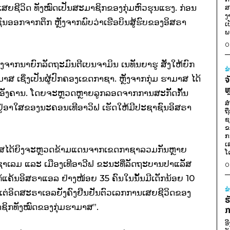
ຍຊີວິດ ທັງໝົດເປັນສະມາຊິກຂອງກຸ່ມຫົວຮຸນແຮງ. ກ່ອນ
ສ
ງ
ະຊາຊົນອອກຈາກຕຶກ ຫຼັງຈາກພົບວ່າເຮືອບິນສູ້ຮົບຂອງອິສຣາ
ເ
ພ
0
ັງຈາກນາຍົກລັດຖະມົນຕີເບນຈາມິນ ເນທັນຍາຮູ ສັ່ງໃຫ້ຍົກ
ຂ
ສ ເຊິ່ງເປັນຜູ້ປົກຄອງເຂດກາຊາ. ຫຼັງຈາກກຸ່ມ ຮາມາສ ໄດ້
ຈ
ຫ
ອັງຄານ. ໂດຍຈະຫຼວດຫຼາຍລູກລອດຈາກການສະກັັດກັ້ນ
ສ
ຢູ່ອາໃສຂອງນະຄອນເທີອາວິຟ ເຮັດໃຫ້ມີປະຊາຊົນອິສຣາ
ຖ
ຊ
ຂ
ກ
ເ
ມຮາມາສໄດ້ຍິງຈະຫຼວດຂ້າມແດນຈາກເຂດກາຊາລວມກັນຫຼາຍ
ໂ
ຣູຊາເລມ ແລະ ເມືອງເທີອາວີຟ ຂະນະທີ່ລັດຖະບານປາແລັສ
0
້ແຄ້ນອິສຣາແອລ ຢ່າງໜ້ອຍ 35 ຄົນໃນນັ້ນມີເດັກນ້ອຍ 10
ຂ
 ແຕ່ອິດສະຣາເອລຍັງຄົງຢືນຢັນຕົວເລກການເສຍຊີວິດຂອງ
ຮ
ມາຊິກທັງໝົດຂອງກຸ່ມຮາມາສ”.
ກ
ອ