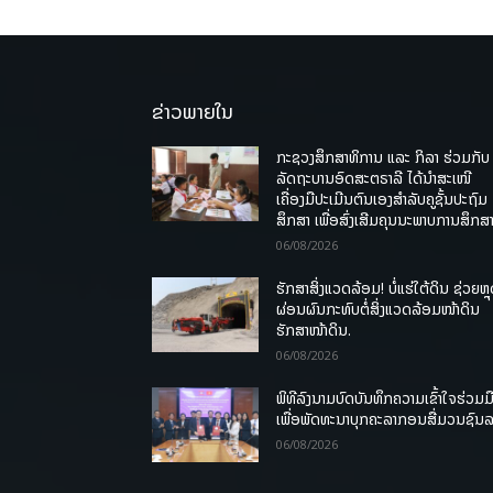
ຂ່າວພາຍໃນ
ກະຊວງສຶກສາທິການ ແລະ ກິລາ ຮ່ວມກັບ
ລັດຖະບານອົດສະຕຣາລີ ໄດ້ນຳສະເໜີ
ເຄື່ອງມືປະເມີນຕົນເອງສຳລັບຄູຊັ້ນປະຖົມ
ສຶກສາ ເພື່ອສົ່ງເສີມຄຸນນະພາບການສຶກສາ
06/08/2026
ຮັກສາສິ່ງແວດລ້ອມ! ບໍ່ແຮ່ໃຕ້ດິນ ຊ່ວຍຫຼ
ຜ່ອນຜົນກະທົບຕໍ່ສິ່ງແວດລ້ອມໜ້າດິນ
ຮັກສາໜ້າດິນ.
06/08/2026
ພິທີລົງນາມບົດບັນທຶກຄວາມເຂົ້າໃຈຮ່ວມມ
ເພື່ອພັດທະນາບຸກຄະລາກອນສື່ມວນຊົນ
06/08/2026