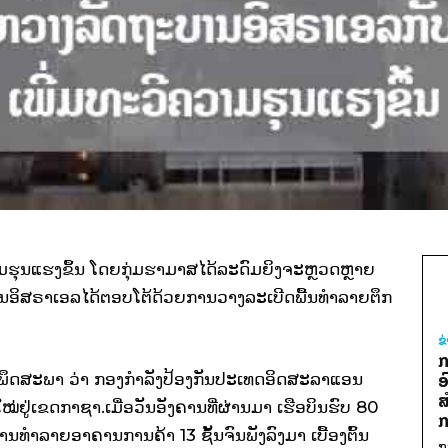
ຮຸນແຮງຂຶ້ນ ໂດຍກຸ່ມຮາມາສໄດ້ລະດົມຍິງຈະຫຼວດຫຼາຍ
ານອິສຣາເອລໄດ້ຕອບໂຕ້ດ້ວຍການວາງລະເບີດພື້ນທຳລາຍຕຶກ
ຂ
ກ
2 ພຶດສະພາ ວ່າ ກອງກຳລັງປ້ອງກັນປະເທດອິດສະລາແອນ
ອ
ສ
ູ່ເຂດກາຊາ.ເມື່ອວັນອັງຄານທີ່ຜ່ານມາ ເຮືອບິນຮົບ 80
ກ
ານທຳລາຍອາຄານການຄ້າ 13 ຊັ້ນຈົນພັງລົງມາ ເບື້ອງຕົ້ນ
ກ