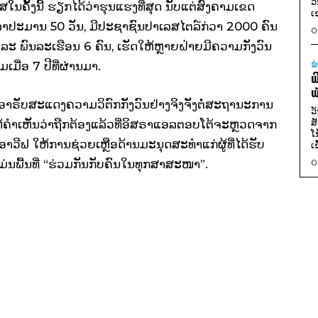
ວ
ຄັ້ງນີ້ ຮຽກໄດ້ວ່າຮຸນແຮງທີ່ສຸດ ນັບແຕ່ສົງຄາມເຂດ
ເ
ນເວລາປະມານ 50 ວັນ, ມີປະຊາຊົນປາເລສໄຕລ໌ກ່ວາ 2000 ຄົນ
0
ະ ພົນລະເຮືອນ 6 ຄົນ, ເຮັດໃຫ້ຫຼາຍຝ່າຍມີຄວາມກັງວົນ
ເມື່ອ 7 ປີທີ່ຜ່ານມາ.
ຂ
ພ
ພ
ຣັບສະແດງຄວາມວິຕົກກັງວົນຢ່າງຈິງຈັງຕໍ່ສະຖານະການ
ວ
ສ
້ຄຳເຫັນວ່າຖືກຕ້ອງແລ້ວທີ່ອິສຣາແອລຕອບໂຕ້ຈະຫຼວດຈາກ
ໂ
າວີຟ ໃຫ້ການຊ່ວຍເຫຼືອດ້ານມະນຸດສະທຳແກ່ຜູ້ທີ່ໄດ້ຮັບ
ເ
ມ່ນພື້ນທີ່ “ຮ່ວມກັນກັບຄົນໃນທຸກສາສະໜາ”.
0