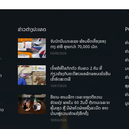
ຂ່າວຕ່າງປະເທດ
P
ຈັບນັກບິນມາເລເຊຍ ພ້ອມຍຶດເຄື່ອງຂອງ
ຂ່
ກາງ ຢາອີ ຫຼາຍກວ່າ 70,000 ເມັດ
ຂ່
06/08/2026
.
ຂ່
ເຈົ້າໜ້າທີ່ໄທກັກຕົວ ຄົນລາວ 2 ຄົນ ທີ່
ນາ
ກ່ຽວຂ້ອງກັບຄະດີສາວແອລັກລອບເຮໂຣອີນ
ຸດ
ຂ່
ເຂົ້າອົດສະຕາລີ
ສຸ
16/07/2026
ຂ່
ອີຣານ-ອາເມລິກາ ເຈລະຈາຍຸດຕິຄວາມ
ຂັດແຍ່ງ! ພາຍໃນ 60 ວັນນີ້ ຖ້າການເຈລະຈາ
ມູ
ື
ຫຼົ້ມເຫຼວ ຫຼື ມີຝ່າຍໃດຝ່າຍໜຶ່ງລະເມີດ ອາດ
ລາວ
ນໍາມາສູ່ຄວາມຂັດແຍ້ງອີກຄັ້ງ
18/06/2026