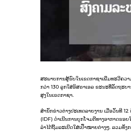
ສະພາບການສູ້ຮົບໃນເຂດກາຊາເພີ່ມທະວີຄວາມ
ກວ່າ 130 ລູກໃສ່ອິສຣາເອລ ຂະນະທີ່ລັດຖະບ
ສູງໃນເຂດກາຊາ.
ສຳນັກຂ່າວຕ່າງປະເທດລາຍງານ ເມື່ອວັນທີ 1
(IDF) ດຳເນີນການບຸກໂຈມຕີທາງອາກາດຮອບໃໝ່ຢ
ລຳໄດ້ຖີ້ມລະເບີດໃສ່ເປົ້າໝາຍຕ່າງໆ. ລວມທັງກ