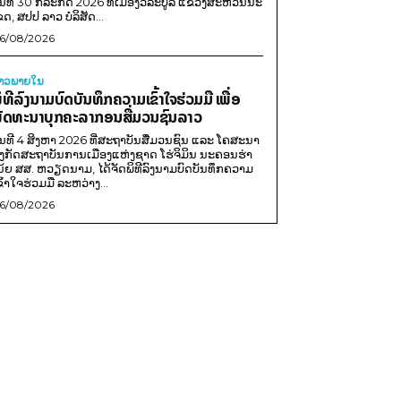
ັນທີ 30 ກໍລະກົດ 2026 ທີ່ເມືອງວິລະບູລີ ແຂວງສະຫວັນນະ
ຂດ, ສປປ ລາວ ບໍລິສັດ...
6/08/2026
່າວພາຍ​ໃນ
ິທີລົງນາມບົດບັນທຶກຄວາມເຂົ້າໃຈຮ່ວມມື ເພື່ອ
ັດທະນາບຸກຄະລາກອນສື່ມວນຊົນລາວ
ັນທີ 4 ສິງຫາ 2026 ທີ່ສະຖາບັນສື່ມວນຊົນ ແລະ ໂຄສະນາ
ັງກັດສະຖາບັນການເມືອງແຫ່ງຊາດ ໂຮ່ຈິມິນ ນະຄອນຮ່າ
ນ້ຍ ສສ. ຫວຽດນາມ, ໄດ້ຈັດພິທີລົງນາມບົດບັນທຶກຄວາມ
ຂົ້າໃຈຮ່ວມມື ລະຫວ່າງ...
6/08/2026