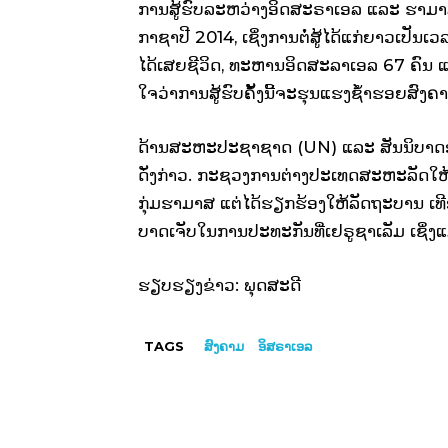
ການສູ້ຮົບລະຫວ່າງອິດສະຣາເອລ ແລະ ຮາມາສໃນ
ກາຊາປີ 2014, ເຊິ່ງການຕໍ່ສູ້ໄດ້ແກ່ຍາວເປັ
ໄດ້ເສຍຊີວິດ, ທະຫານອິດສະລາເອລ 67 ຄົນ ແລ
ໃຈວ່າການສູ້ຮົບຄັ້ງນີ້ຈະຮຸນແຮງຊໍ້າຮອຍສົງຄາມ
ດ້ານສະຫະປະຊາຊາດ (UN) ແລະ ສັນນິບາດອາ
ດັ່ງກ່າວ. ກະຊວງການຕ່າງປະເທດສະຫະລັດໃຫ
ກຸ່ມຮາມາສ ແຕ່ໄດ້ຮຽກຮ້ອງໃຫ້ລັດຖະບານ ເທີອ
ບາດເຈັບໃນການປະທະກັນທີ່ເຢຣູຊາເລັມ ເຊິ່ງແ
ຮຽບຮຽງຂ່າວ: ພຸດສະດີ
TAGS
ສົງຄາມ
ອິສຣາເອລ