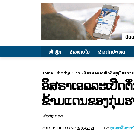
ໜ້າຫຼັກ
ຂ່າວພາຍ​ໃນ
ຂ່າວຕ່າງປະເທດ
Home
ຂ່າວຕ່າງປະເທດ
ອິສຣາເອລລະເບີດຕຶກສູງໃນເຂດກາ
ອິສຣາເອລລະເບີດຕ
ຂ້າມແດນຂອງກຸ່ມ
ຂ່າວຕ່າງປະເທດ
12/05/2021
PUBLISHED ON
BY
ບຸດສະດີ ສາຍນ