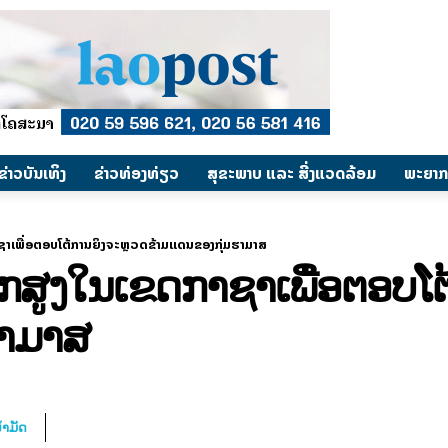
​ຂ່າວບັນເທິງ
​ຂ່າວທ່ອງທ່ຽວ
ສຸຂະພາບ ແລະ ສີ່ງແວດລ້ອມ
ພະຍາກ
ຊາເພື່ອຕອບໂຕ້ການຍິງຈະຫຼວດຂ້າມແດນຂອງກຸ່ມຮາມາສ
ຶກສູງໃນເຂດກາຊາເພື່ອຕອບໂ
ຮາມາສ
້ຳມັດ