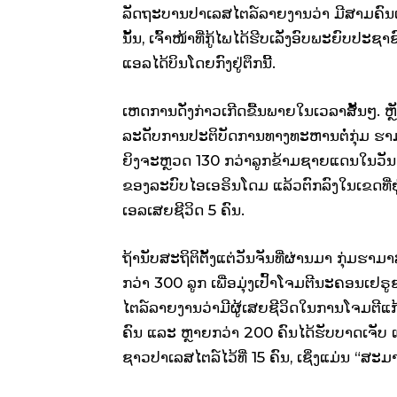
ລັດຖະບານປາເລສໄຕລ໌ລາຍງານວ່າ ມີສາມຄົນເສ
ນັ້ນ, ເຈົ້າໜ້າທີ່ກູ້ໄພໄດ້ຮີບເລັ່ງອົບພະຍົບປ
ແອລໄດ້ບິນໂດຍກົງຢູ່ຕຶກນີ້.
ເຫດການດັ່ງກ່າວເກີດຂື້ນພາຍໃນເວລາສັ້ນໆ. ຫຼ
ລະດັບການປະຕິບັດການທາງທະຫານຕໍ່ກຸ່ມ ຮາມາ
ຍິງຈະຫຼວດ 130 ກວ່າລູກຂ້າມຊາຍແດນໃນວັນ
ຂອງລະບົບໄອເອຣິນໂດມ ແລ້ວຕົກລົງໃນເຂດທີ່
ເອລເສຍຊີວິດ 5 ຄົນ.
ຖ້ານັບສະຖິຕິຕັ້ງແຕ່ວັນຈັນທີ່ຜ່ານມາ ກຸ່
ກວ່າ 300 ລູກ ເພື່ອມຸ່ງເປົ້າໂຈມຕີນະຄອນເຢ
ໄຕລ໌ລາຍງານວ່າມີຜູ້ເສຍຊີວິດໃນການໂຈມຕີແກ
ຄົນ ແລະ ຫຼາຍກວ່າ 200 ຄົນໄດ້ຮັບບາດເຈັບ
ຊາວປາເລສໄຕລ໌ໄວ້ທີ່ 15 ຄົນ, ເຊິ່ງແມ່ນ “ສະ