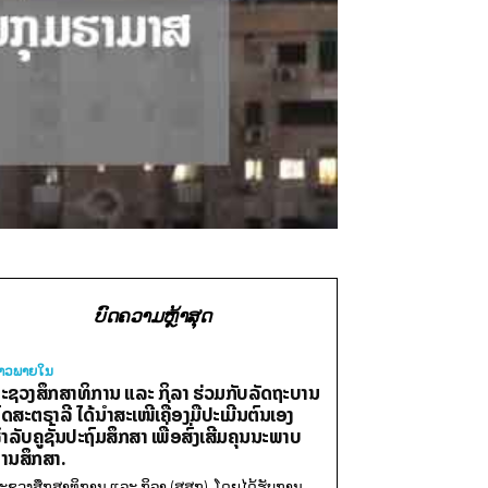
ບົດຄວາມຫຼ້າສຸດ
່າວພາຍ​ໃນ
ະຊວງສຶກສາທິການ ແລະ ກິລາ ຮ່ວມກັບລັດຖະບານ
ົດສະຕຣາລີ ໄດ້ນຳສະເໜີເຄື່ອງມືປະເມີນຕົນເອງ
ຳລັບຄູຊັ້ນປະຖົມສຶກສາ ເພື່ອສົ່ງເສີມຄຸນນະພາບ
ານສຶກສາ.
ະຊວງສຶກສາທິການ ແລະ ກິລາ (ສສກ), ໂດຍໄດ້ຮັບການ