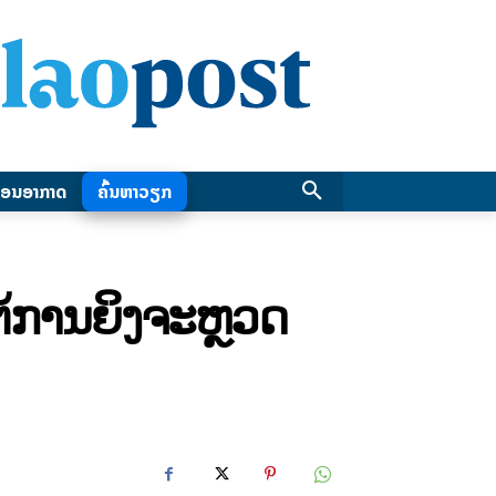
ອນອາກາດ
ຄົ້ນຫາວຽກ
ຕ້ການຍິງຈະຫຼວດ