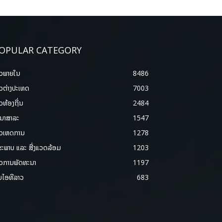
OPULAR CATEGORY
າວພາຍ​ໃນ
8486
າວຕ່າງປະເທດ
7003
າວທ້ອງຖິ່ນ
2484
ນາສາລະ
1547
າວເຫດການ
1278
ຂະພາບ ແລະ ສີ່ງແວດລ້ອມ
1203
າວການພັດທະນາ
1197
ມໄອທີລາວ
683