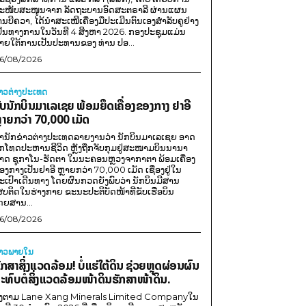
ະໜັບສະໜູນຈາກ ລັດຖະບານອົດສະຕຣາລີ ຜ່ານແຜນ
ານບີຄວາ, ໄດ້ນຳສະເໜີເຄື່ອງມືປະເມີນຕົນເອງສຳລັບຄູຢ່າງ
ປັນທາງການໃນວັນທີ 4 ສິງຫາ 2026. ກອງປະຊຸມແມ່ນ
າຍໃຕ້ການເປັນປະທານຂອງ ທ່ານ ປອ...
6/08/2026
່າວຕ່າງປະເທດ
ັບນັກບິນມາເລເຊຍ ພ້ອມຍຶດເຄື່ອງຂອງກາງ ຢາອີ
ຼາຍກວ່າ 70,000 ເມັດ
ຳນັກຂ່າວຕ່າງປະເທດລາຍງານວ່າ ນັກບິນມາເລເຊຍ ອາດ
ືກໂທດປະຫານຊີວິດ ຫຼັງຖືກຈັບກຸມຢູ່ສະໜາມບິນນານາ
າດ ຊູກາໂນ-ຮັດຕາ ໃນນະຄອນຫຼວງຈາກາຕາ ພ້ອມເຄື່ອງ
ອງກາງເປັນຢາອີ ຫຼາຍກວ່າ 70,000 ເມັດ ເຊື່ອງຢູ່ໃນ
ະເປົາເດີນທາງ ໂດຍຜົນກວດຍັງພົບວ່າ ນັກບິນມີສານ
ສບຕິດໃນຮ່າງກາຍ ຂະນະປະຕິບັດໜ້າທີ່ຂັບເຮືອບິນ
ດຍສານ...
6/08/2026
່າວພາຍ​ໃນ
ັກສາສິ່ງແວດລ້ອມ! ບໍ່ແຮ່ໃຕ້ດິນ ຊ່ວຍຫຼຸດຜ່ອນຜົນ
ະທົບຕໍ່ສິ່ງແວດລ້ອມໜ້າດິນຮັກສາໜ້າດິນ.
ີງຕາມ Lane Xang Minerals Limited Companyໃນ