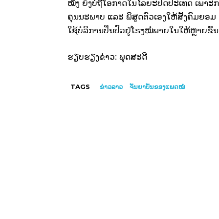
ໝຶ່ງ ຍັງບໍ່ຖືໂອກາດໃນໄລຍະປິດປະເທດ ເພາະ
ຄຸນນະພາບ ແລະ ພິສູດຕົວເອງໃຫ້ສັງຄົມຍອມ ຮັ
ໃຊ້ບໍລິການປິ່ນປົວຢູ່ໂຮງໝໍພາຍໃນໃຫ້ຫຼາຍຂຶ້ນ
ຮຽບຮຽງຂ່າວ: ພຸດສະດີ
TAGS
ຂ່າວລາວ
ຈັນຍາບັນຂອງແພດໝໍ