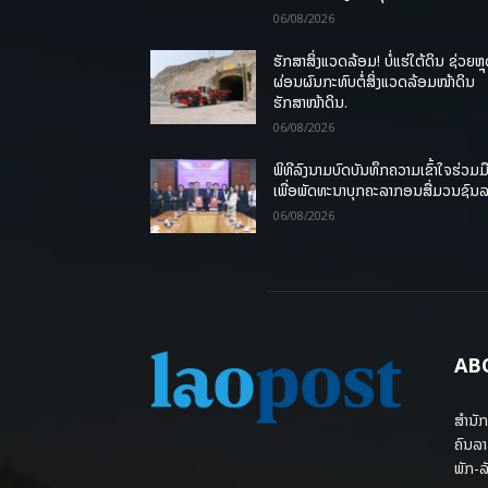
06/08/2026
ຮັກສາສິ່ງແວດລ້ອມ! ບໍ່ແຮ່ໃຕ້ດິນ ຊ່ວຍຫຼ
ຜ່ອນຜົນກະທົບຕໍ່ສິ່ງແວດລ້ອມໜ້າດິນ
ຮັກສາໜ້າດິນ.
06/08/2026
ພິທີລົງນາມບົດບັນທຶກຄວາມເຂົ້າໃຈຮ່ວມມ
ເພື່ອພັດທະນາບຸກຄະລາກອນສື່ມວນຊົນ
06/08/2026
AB
ສຳນັກ
ຄົນລາ
ພັກ-ລັ