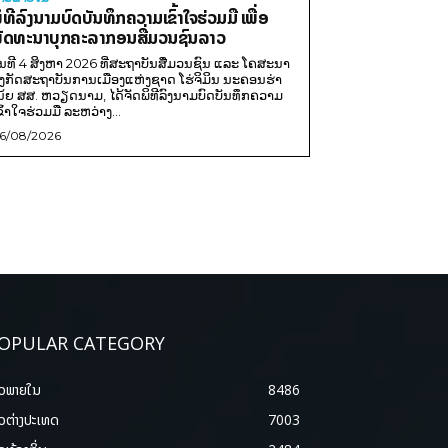
ິທີລົງນາມບົດບັນທຶກຄວາມເຂົ້າໃຈຮ່ວມມື ເພື່ອ
ັດທະນາບຸກຄະລາກອນສື່ມວນຊົນລາວ
ັນທີ 4 ສິງຫາ 2026 ທີ່ສະຖາບັນສື່ມວນຊົນ ແລະ ໂຄສະນາ
ັງກັດສະຖາບັນການເມືອງແຫ່ງຊາດ ໂຮ່ຈິມິນ ນະຄອນຮ່າ
ນ້ຍ ສສ. ຫວຽດນາມ, ໄດ້ຈັດພິທີລົງນາມບົດບັນທຶກຄວາມ
ຂົ້າໃຈຮ່ວມມື ລະຫວ່າງ...
6/08/2026
OPULAR CATEGORY
າວພາຍ​ໃນ
8486
າວຕ່າງປະເທດ
7003