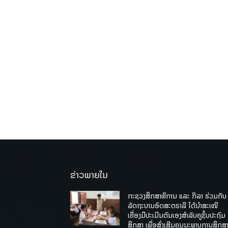
ຂ່າວພາຍໃນ
ກະຊວງສຶກສາທິການ ແລະ ກິລາ ຮ່ວມກັບ
ລັດຖະບານອົດສະຕຣາລີ ໄດ້ນຳສະເໜີ
ເຄື່ອງມືປະເມີນຕົນເອງສຳລັບຄູຊັ້ນປະຖົມ
ສຶກສາ ເພື່ອສົ່ງເສີມຄຸນນະພາບການສຶກສາ