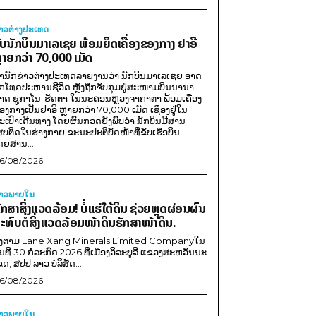
່າວຕ່າງປະເທດ
ັບນັກບິນມາເລເຊຍ ພ້ອມຍຶດເຄື່ອງຂອງກາງ ຢາອີ
ຼາຍກວ່າ 70,000 ເມັດ
ຳນັກຂ່າວຕ່າງປະເທດລາຍງານວ່າ ນັກບິນມາເລເຊຍ ອາດ
ືກໂທດປະຫານຊີວິດ ຫຼັງຖືກຈັບກຸມຢູ່ສະໜາມບິນນານາ
າດ ຊູກາໂນ-ຮັດຕາ ໃນນະຄອນຫຼວງຈາກາຕາ ພ້ອມເຄື່ອງ
ອງກາງເປັນຢາອີ ຫຼາຍກວ່າ 70,000 ເມັດ ເຊື່ອງຢູ່ໃນ
ະເປົາເດີນທາງ ໂດຍຜົນກວດຍັງພົບວ່າ ນັກບິນມີສານ
ສບຕິດໃນຮ່າງກາຍ ຂະນະປະຕິບັດໜ້າທີ່ຂັບເຮືອບິນ
ດຍສານ...
6/08/2026
່າວພາຍ​ໃນ
ັກສາສິ່ງແວດລ້ອມ! ບໍ່ແຮ່ໃຕ້ດິນ ຊ່ວຍຫຼຸດຜ່ອນຜົນ
ະທົບຕໍ່ສິ່ງແວດລ້ອມໜ້າດິນຮັກສາໜ້າດິນ.
ີງຕາມ Lane Xang Minerals Limited Companyໃນ
ັນທີ 30 ກໍລະກົດ 2026 ທີ່ເມືອງວິລະບູລີ ແຂວງສະຫວັນນະ
ຂດ, ສປປ ລາວ ບໍລິສັດ...
6/08/2026
່າວພາຍ​ໃນ