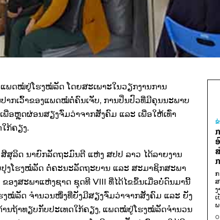
ຂອງແພດໝໍຢູ່ໂຮງໝໍລັດ ໂດຍສະເພາະໃນວຽກງານການ
ນປາກເວົ້າຂອງແພດໝໍຕໍ່ຄົນເຈັບ, ການປິ່ນປົວທີ່ມີຄຸນນະພາບ
ື່ອຫຼຸດຜ່ອນສຽງຈົ່ມວ່າຈາກສັງຄົມ ແລະ ເພື່ອໃຫ້ເທົ່າ
ຂ
ໃກ້ຄຽງ.
ກ
ອ
ສ
ສີສຸລິດ ນາຍົກລັດຖະມົນຕີ ແຫ່ງ ສປປ ລາວ ໄດ້ລາຍງານ
ກ
ປຸງໂຮງໝໍລັດ ຕໍ່ຄະນະລັດຖະບານ ແລະ ສະມາຊິກສະພາ
ກ
ງສະພາແຫ່ງຊາດ ຊຸດທີ VIII ທີ່ໄດ້ໄຂຂຶ້ນເມື່ອບໍ່ດົນມານີ້
ສ
ງ
ງໝໍລັດ ຈໍານວນໜຶ່ງທີ່ຍັງມີສຽງຈົ່ມວ່າຈາກສັງຄົມ ແລະ ຍັງ
ເ
ພ
ອບດ້ານຖ້າທຽບກັບປະເທດໃກ້ຄຽງ, ແພດໝໍຢູ່ໂຮງໝໍລັດຈໍານວນ
0