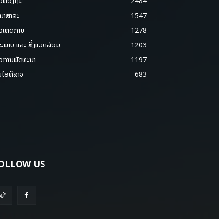
າວທ້ອງຖິ່ນ
2484
ນາສາລະ
1547
າວເຫດການ
1278
ຂະພາບ ແລະ ສີ່ງແວດລ້ອມ
1203
າວການພັດທະນາ
1197
ມໄອທີລາວ
683
OLLOW US