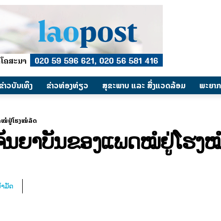
​ຂ່າວບັນເທິງ
​ຂ່າວທ່ອງທ່ຽວ
ສຸຂະພາບ ແລະ ສີ່ງແວດລ້ອມ
ພະຍາກ
ດໝໍຢູ່ໂຮງໝໍລັດ
ຸງຈັນຍາບັນຂອງແພດໝໍຢູ່ໂຮງໝ
້ຳມັດ