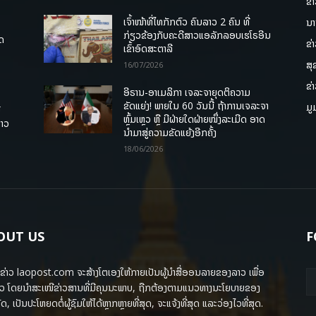
ຂ່
ເຈົ້າໜ້າທີ່ໄທກັກຕົວ ຄົນລາວ 2 ຄົນ ທີ່
ນາ
ກ່ຽວຂ້ອງກັບຄະດີສາວແອລັກລອບເຮໂຣອີນ
ຸດ
ຂ່
ເຂົ້າອົດສະຕາລີ
ສຸ
16/07/2026
ຂ່
ອີຣານ-ອາເມລິກາ ເຈລະຈາຍຸດຕິຄວາມ
ຂັດແຍ່ງ! ພາຍໃນ 60 ວັນນີ້ ຖ້າການເຈລະຈາ
ມູ
ື
ຫຼົ້ມເຫຼວ ຫຼື ມີຝ່າຍໃດຝ່າຍໜຶ່ງລະເມີດ ອາດ
ລາວ
ນໍາມາສູ່ຄວາມຂັດແຍ້ງອີກຄັ້ງ
18/06/2026
OUT US
F
ຂ່າວ laopost.com ຈະສ້າງໂຕເອງໃຫ້ກາຍເປັນຜູ້ນຳສື່ອອນລາຍຂອງລາວ ເພື່ອ
ວ ໂດຍນຳສະເໜີຂ່າວສານທີ່ມີຄຸນນະພາບ, ຖືກຕ້ອງຕາມແນວທາງນະໂຍບາຍຂອງ
ດ, ເປັນປະໂຫຍດຕໍ່ຜູ້ຊົມໃຫ້ໄດ້ຫຼາກຫຼາຍທີ່ສຸດ, ຈະແຈ້ງທີ່ສຸດ ແລະວ່ອງໄວທີ່ສຸດ.