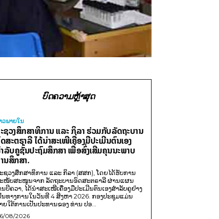
ບົດຄວາມຫຼ້າສຸດ
່າວພາຍ​ໃນ
ະຊວງສຶກສາທິການ ແລະ ກິລາ ຮ່ວມກັບລັດຖະບານ
ົດສະຕຣາລີ ໄດ້ນຳສະເໜີເຄື່ອງມືປະເມີນຕົນເອງ
ຳລັບຄູຊັ້ນປະຖົມສຶກສາ ເພື່ອສົ່ງເສີມຄຸນນະພາບ
ານສຶກສາ.
ະຊວງສຶກສາທິການ ແລະ ກິລາ (ສສກ), ໂດຍໄດ້ຮັບການ
ະໜັບສະໜູນຈາກ ລັດຖະບານອົດສະຕຣາລີ ຜ່ານແຜນ
ານບີຄວາ, ໄດ້ນຳສະເໜີເຄື່ອງມືປະເມີນຕົນເອງສຳລັບຄູຢ່າງ
ປັນທາງການໃນວັນທີ 4 ສິງຫາ 2026. ກອງປະຊຸມແມ່ນ
າຍໃຕ້ການເປັນປະທານຂອງ ທ່ານ ປອ...
6/08/2026