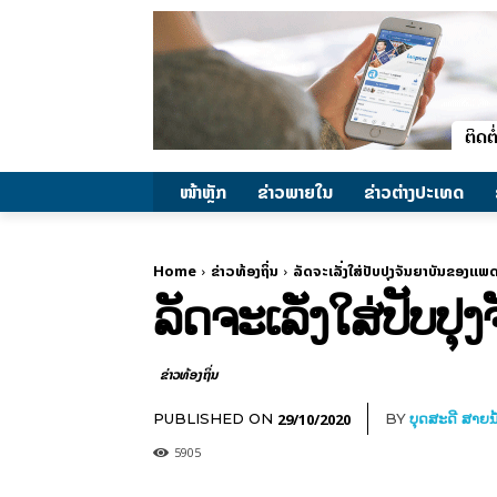
ໜ້າຫຼັກ
ຂ່າວພາຍ​ໃນ
ຂ່າວຕ່າງປະເທດ
Home
ຂ່າວທ້ອງຖິ່ນ
ລັດຈະເລັ່ງໃສ່ປັບປຸງຈັນຍາບັນຂອງແພ
ລັດຈະເລັ່ງໃສ່ປັບປ
ຂ່າວທ້ອງຖິ່ນ
29/10/2020
PUBLISHED ON
BY
ບຸດສະດີ ສາຍນ
5905