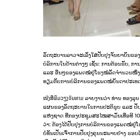
ລັດຖະບານລາວຈະເລັ່ງໃສ່ປັບປຸງຈັນຍາບັນ
ບໍລິການໃນດ້ານຕ່າງໆ ເຊັ່ນ: ການຕ້ອນຮັບ, ກາ
ແລະ ອື່ນໆຂອງແພດໝໍຢູ່ໂຮງໝໍລັດຈໍານວນໜຶ່ງເພ
ທຽມກັບການບໍລິການຂອງແພດໝໍບັນດາປະເທດ
ໜັງສືພິມວຽງຈັນທາມ
ລາຍງານວ່າ ທ່ານ ທອງລຸນ 
ແຜນຂອງລັດຖະບານໃນການປະຕິຮູບ ແລະ ປັບ
ແຫ່ງຊາດ ທີ່ກອງປະຊຸມສະໄໝສາມັນເທື່ອທີ 10 ຂອ
ວ່າ: ຕ້ອງໄດ້ປັບປຸງການບໍລິການຂອງແພດໝໍຢູ່ໂຮ
ບໍ່ທັນເປັນເຈົ້າການປັບປຸງຄຸນນະພາບຢ່າງ ຮ