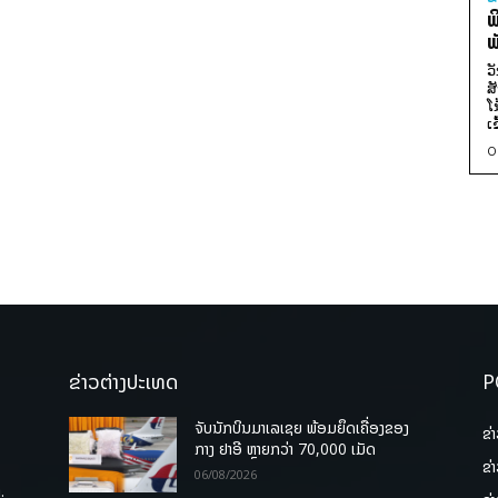
ພ
ພ
ວ
ສ
ໂ
ເ
0
ຂ່າວຕ່າງປະເທດ
P
ຈັບນັກບິນມາເລເຊຍ ພ້ອມຍຶດເຄື່ອງຂອງ
ຂ່
ກາງ ຢາອີ ຫຼາຍກວ່າ 70,000 ເມັດ
ຂ່
06/08/2026
.