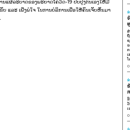
ການແຜ່ລະບາດຂອງພະຍາດໂຄວິດ-19 ປັບປຸງຕົນເອງໃຫ້ມີ
ບ ແລະ ເພີ່ງພໍໃຈ ໃນການບໍລິການເພື່ອໃຫ້ຄົນເຈັບຫັນມາ
ຂ
ຈ
.
ຫ
ສ
ຖ
ຊ
ຂ
ກ
ເ
ໂ
0
ຂ
ຮ
ກ
ອ
ວ
ເ
0
ຂ