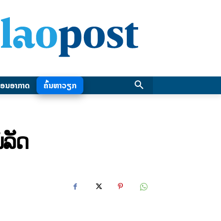
ອນອາກາດ
ຄົ້ນຫາວຽກ
ໍລັດ