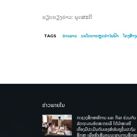
ຮຽບຮຽງຂ່າວ: ພຸດສະດີ
TAGS
ຂ່າວລາວ
ນະໂຍບາຍຫຼຸດຄ່າໄຟຟ້າ
​ໂຄງ​ສ້າງ
ຂ່າວພາຍໃນ
ກະຊວງສຶກສາທິການ ແລະ ກິລາ ຮ່ວມກັບ
ລັດຖະບານອົດສະຕຣາລີ ໄດ້ນຳສະເໜີ
ເຄື່ອງມືປະເມີນຕົນເອງສຳລັບຄູຊັ້ນປະຖົມ
ສຶກສາ ເພື່ອສົ່ງເສີມຄຸນນະພາບການສຶກສາ