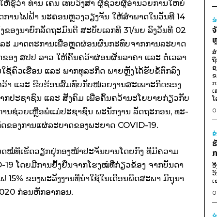
ວ່າ ທ່ານ ເຄນ ເທບ​ວົງ­ສາ ຜູ້​ຊ່ວຍ​ຜູ້­ອຳ­ນວຍ­ການ​ໃຫຍ່
ບັດ​ການ​ໄຟ­ຟ້າ ນະ­ຄອນ­ຫຼວງ​ວຽງ​ຈັນ ໃຫ້​ສຳ­ພາດ​ໃນ​ວັນ​ທີ 14
ຂ
ຈ
ົງ​ຂອງ​ນາ­ຍົກ­ລັດ­ຖະ­ມົນ­ຕີ ສະ­ບັບ​ເລກ​ທີ 31/ນຍ ລົງ​ວັນ​ທີ 02
ຫ
ະ ມາດ​ຕະ­ການ​ເພື່ອ​ຫຼຸດ­ຜ່ອນ​ຜົນ​ກະ­ທົບ​ຈາກ​ການ​ລະ­ບາດ​
ສ
ອງ ສປປ ລາວ ໃຫ້​ຄົ້ນ­ຄວ້າ​ຜ່ອນ­ຜັນ​ລາ­ຄາ ແລະ ຕໍ່​ເວ­ລາ​
ຖ
ຊ
້​ຄົວ​ເຮືອນ ແລະ ພາກ​ທຸ­ລະ​ກິດ ພາຍ­ຫຼັງ​ໄດ້​ຮັບ​ຂໍ້​ຕົກ­ລົງ
ຂ
ກ
ນ­ຄວ້າ ແລະ ຮີບ​ຮ້ອນ​ສົມ­ທົບ​ກັບ​ໜ່ວຍ​ງານ​ສະ­ເພາະ​ກິດ​ຂອງ​
ເ
ບ​ພາກ​ປະ­ຊາ­ຊົນ ແລະ ສັງ­ຄົມ ເພື່ອ​ຄົ້ນ­ຄວ້າ​ນະ­ໂຍ­ບາຍ​ກ່ຽວ​ກັບ​
ໂ
ນ​ການ​ຊ່ວຍ­ເຫຼືອ​ພໍ່​ແມ່​ປະ­ຊາ­ຊົນ ພະ­ນັກ­ງານ ລັດ­ຖະ­ກອນ, ທະ­
0
ິ​ກິດ​ຂອງ​ການ​ແຜ່​ລະ­ບາດ​ຂອງ​ພະ­ຍາດ COVID-19.
ຂ
ຮ
​ໝໍ​ທີ່​ເຮັດ​ວຽກ​ຢູ່​ກອງ​ໜ້າ​ປະ­ຈັນ­ບານ​ໂດຍ​ກົງ ທີ່​ມີ​ຄວາມ​
ກ
19 ໂດຍ​ມີ​ການ​ຢັ້ງ­ຢືນ​ຈາກ​ໂຮງ­ໝໍ​ທີ່​ກ່ຽວ­ຂ້ອງ ຈາກ​ບັນ­ດາ​
ອ
ວ
ຟ 15% ຂອງ​ພະ­ລັງ­ງານ​ທີ່​ນຳ​ໃຊ້​ໃນ​ເດືອນ​ພຶດ­ສະ­ພາ ມິ­ຖຸ­ນາ
ເ
 2020 ກ່ອນ​ຫັກ​ອາ­ກອນ.
0
ຂ