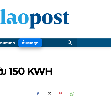
ອນອາກາດ
ຄົ້ນຫາວຽກ
ໍ່​ເກີນ 150 KWH