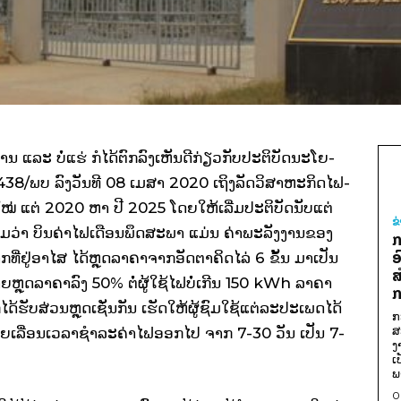
ນ ແລະ ບໍ່​ແຮ່ ກໍ​ໄດ້​ຕົກ­ລົງ​ເຫັນ​ດີ​ກ່ຽວ​ກັບ​ປະ­ຕິ­ບັດ​ນະ­ໂຍ­
ີ 438/ພບ ລົງ​ວັນ​ທີ 08 ເມ­ສາ 2020 ເຖິງ​ລັດ​ວິ​ສາ​ຫະ​ກິດ​ໄຟ­
​ໃໝ່ ແຕ່ 2020 ຫາ ປີ 2025 ໂດຍ​ໃຫ້​ເລີ່ມ​ປະ­ຕິ­ບັດ​ນັບ​ແຕ່​
ຂ
ວ່າ ບິນ​ຄ່າ​ໄຟ​ເດືອ​ນພຶດ­ສະ­ພາ ແມ່ນ ຄ່າພະ­ລັງ­ງານ​ຂອງ​
ກ
ອ
ທີ່­ຢູ່​ອາ­ໄສ ໄດ້​ຫຼຸດ​ລາ­ຄາ​ຈາກ​ອັດ­ຕາ​ຄິດ­ໄລ່ 6 ຂັ້ນ ມາ​ເປັນ​
ສ
ຼຸດ​ລາ­ຄາ​ລົງ 50% ຕໍ່​ຜູ້​ໃຊ້​ໄຟ​ບໍ່​ເກີນ 150 kWh ລາ­ຄາ
ກ
ໄດ້​ຮັບ​ສ່ວນ​ຫຼຸດ​ເຊັ່ນ​ກັນ ເຮັດ​ໃຫ້​ຜູ້​ຊົມ­ໃຊ້​ແຕ່​ລະ​ປະ­ເພດ​ໄດ້​
ກ
ສ
­ບາຍ​ເລື່ອນ​ເວ­ລາ​ຊຳ­ລະ​ຄ່າ​ໄຟ​ອອກ​ໄປ ຈາກ 7-30 ວັນ ເປັນ 7-
ງ
ເ
ພ
0