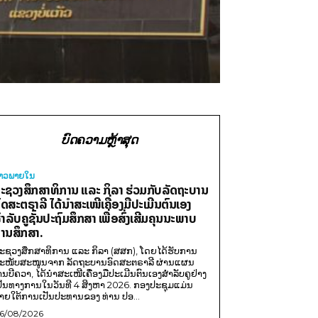
ບົດຄວາມຫຼ້າສຸດ
່າວພາຍ​ໃນ
ະຊວງສຶກສາທິການ ແລະ ກິລາ ຮ່ວມກັບລັດຖະບານ
ົດສະຕຣາລີ ໄດ້ນຳສະເໜີເຄື່ອງມືປະເມີນຕົນເອງ
ຳລັບຄູຊັ້ນປະຖົມສຶກສາ ເພື່ອສົ່ງເສີມຄຸນນະພາບ
ານສຶກສາ.
ະຊວງສຶກສາທິການ ແລະ ກິລາ (ສສກ), ໂດຍໄດ້ຮັບການ
ະໜັບສະໜູນຈາກ ລັດຖະບານອົດສະຕຣາລີ ຜ່ານແຜນ
ານບີຄວາ, ໄດ້ນຳສະເໜີເຄື່ອງມືປະເມີນຕົນເອງສຳລັບຄູຢ່າງ
ປັນທາງການໃນວັນທີ 4 ສິງຫາ 2026. ກອງປະຊຸມແມ່ນ
າຍໃຕ້ການເປັນປະທານຂອງ ທ່ານ ປອ...
6/08/2026