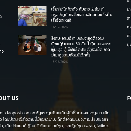
ຂ່
ເຈົ້າໜ້າທີ່ໄທກັກຕົວ ຄົນລາວ 2 ຄົນ ທີ່
ນາ
ກ່ຽວຂ້ອງກັບຄະດີສາວແອລັກລອບເຮໂຣອີນ
ຸດ
ຂ່
ເຂົ້າອົດສະຕາລີ
ສຸ
16/07/2026
ຂ່
ອີຣານ-ອາເມລິກາ ເຈລະຈາຍຸດຕິຄວາມ
ຂັດແຍ່ງ! ພາຍໃນ 60 ວັນນີ້ ຖ້າການເຈລະຈາ
ມູ
ື
ຫຼົ້ມເຫຼວ ຫຼື ມີຝ່າຍໃດຝ່າຍໜຶ່ງລະເມີດ ອາດ
ລາວ
ນໍາມາສູ່ຄວາມຂັດແຍ້ງອີກຄັ້ງ
18/06/2026
OUT US
F
ຂ່າວ laopost.com ຈະສ້າງໂຕເອງໃຫ້ກາຍເປັນຜູ້ນຳສື່ອອນລາຍຂອງລາວ ເພື່ອ
ວ ໂດຍນຳສະເໜີຂ່າວສານທີ່ມີຄຸນນະພາບ, ຖືກຕ້ອງຕາມແນວທາງນະໂຍບາຍຂອງ
ດ, ເປັນປະໂຫຍດຕໍ່ຜູ້ຊົມໃຫ້ໄດ້ຫຼາກຫຼາຍທີ່ສຸດ, ຈະແຈ້ງທີ່ສຸດ ແລະວ່ອງໄວທີ່ສຸດ.