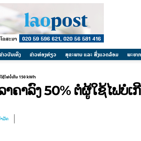
​ຂ່າວບັນເທິງ
​ຂ່າວທ່ອງທ່ຽວ
ສຸຂະພາບ ແລະ ສີ່ງແວດລ້ອມ
ພະຍາກ
້​ໃຊ້​ໄຟ​ບໍ່​ເກີນ 150 kWh
ລາ­ຄາ​ລົງ 50% ຕໍ່​ຜູ້​ໃຊ້​ໄຟ​ບ
້ຳມັດ