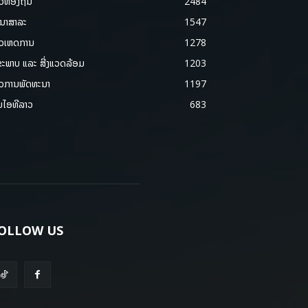
າວທ້ອງຖິ່ນ
2484
ນາສາລະ
1547
າວເຫດການ
1278
ຂະພາບ ແລະ ສີ່ງແວດລ້ອມ
1203
າວການພັດທະນາ
1197
ມໄອທີລາວ
683
OLLOW US