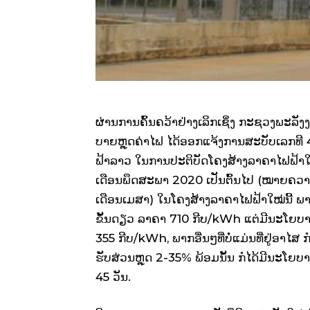
ຜ່ານ​ການ​ຄົ້ນ­ຄວ້າ​ຢ່າງ​ເລິກ­ເຊິ່ງ ກະ­ຊວງ​ພະ­ລັງ­ງາ
ບາຍ​ຫຼຸດ​ຄ່າ​ໄຟ ໄດ້​ອອກ​ແຈ້ງ​ການ​ສະ­ບັບ​ເລກ​ທ
ຟ້າ​ລາວ ໃນ​ການ​ປະ­ຕິ­ບັດ​ໂຄງ​ສ້າງ​ລາ­ຄາ​ໄຟ­ຟ້າ
ເດືອນ​ພຶດ­ສະ­ພາ 2020 ເປັນ­ຕົ້ນ​ໄປ (ໝາຍ​ຄວາມ​
ເດືອນ​ເມ­ສາ) ໃນ​ໂຄງ​ສ້າງ​ລາ­ຄາ​ໄຟ­ຟ້າ​ໃໝ່​ນີ້ ພາກ​
ຂັ້ນ​ດຽວ ລາ­ຄາ 710 ກີບ/kWh ແຕ່​ມີ​ນະ­ໂຍ­ບາຍ​ຫ
355 ກີບ/kWh, ພາກ​ອື່ນໆ​ທີ່​ບໍ່​ແມ່ນ​ທີ່­ຢູ່​ອາ­ໄສ ກໍ​
ຮັບ​ສ່ວນ​ຫຼຸດ 2-35% ພ້ອມ​ນັ້ນ ກໍ​ໄດ້​ມີ​ນະ­ໂຍ
45 ວັນ.