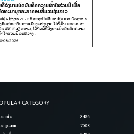
ິທີລົງນາມບົດບັນທຶກຄວາມເຂົ້າໃຈຮ່ວມມື ເພື່ອ
ັດທະນາບຸກຄະລາກອນສື່ມວນຊົນລາວ
ັນທີ 4 ສິງຫາ 2026 ທີ່ສະຖາບັນສື່ມວນຊົນ ແລະ ໂຄສະນາ
ັງກັດສະຖາບັນການເມືອງແຫ່ງຊາດ ໂຮ່ຈິມິນ ນະຄອນຮ່າ
ນ້ຍ ສສ. ຫວຽດນາມ, ໄດ້ຈັດພິທີລົງນາມບົດບັນທຶກຄວາມ
ຂົ້າໃຈຮ່ວມມື ລະຫວ່າງ...
6/08/2026
OPULAR CATEGORY
າວພາຍ​ໃນ
8486
າວຕ່າງປະເທດ
7003