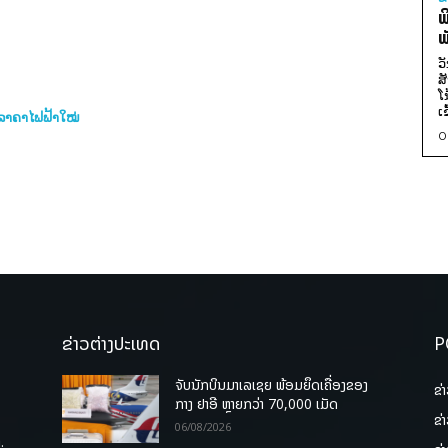
ພ
ພ
ວ
ສ
ໂ
ເ
​ລາ­ຄາ​ໄຟ­ຟ້າ​ໃໝ່
0
ຂ່າວຕ່າງປະເທດ
P
ຈັບນັກບິນມາເລເຊຍ ພ້ອມຍຶດເຄື່ອງຂອງ
ຂ່
ກາງ ຢາອີ ຫຼາຍກວ່າ 70,000 ເມັດ
ຂ່
06/08/2026
.