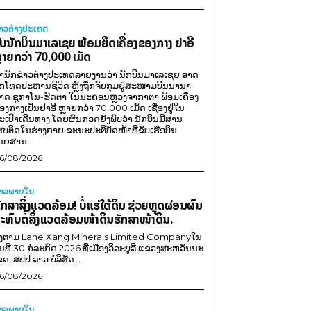
່າວຕ່າງປະເທດ
ັບນັກບິນມາເລເຊຍ ພ້ອມຍຶດເຄື່ອງຂອງກາງ ຢາອີ
ຼາຍກວ່າ 70,000 ເມັດ
ຳນັກຂ່າວຕ່າງປະເທດລາຍງານວ່າ ນັກບິນມາເລເຊຍ ອາດ
ືກໂທດປະຫານຊີວິດ ຫຼັງຖືກຈັບກຸມຢູ່ສະໜາມບິນນານາ
າດ ຊູກາໂນ-ຮັດຕາ ໃນນະຄອນຫຼວງຈາກາຕາ ພ້ອມເຄື່ອງ
ອງກາງເປັນຢາອີ ຫຼາຍກວ່າ 70,000 ເມັດ ເຊື່ອງຢູ່ໃນ
ະເປົາເດີນທາງ ໂດຍຜົນກວດຍັງພົບວ່າ ນັກບິນມີສານ
ສບຕິດໃນຮ່າງກາຍ ຂະນະປະຕິບັດໜ້າທີ່ຂັບເຮືອບິນ
ດຍສານ...
6/08/2026
່າວພາຍ​ໃນ
ັກສາສິ່ງແວດລ້ອມ! ບໍ່ແຮ່ໃຕ້ດິນ ຊ່ວຍຫຼຸດຜ່ອນຜົນ
ະທົບຕໍ່ສິ່ງແວດລ້ອມໜ້າດິນຮັກສາໜ້າດິນ.
ີງຕາມ Lane Xang Minerals Limited Companyໃນ
ັນທີ 30 ກໍລະກົດ 2026 ທີ່ເມືອງວິລະບູລີ ແຂວງສະຫວັນນະ
ຂດ, ສປປ ລາວ ບໍລິສັດ...
6/08/2026
່າວພາຍ​ໃນ