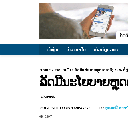
ໜ້າຫຼັກ
ຂ່າວພາຍ​ໃນ
ຂ່າວຕ່າງປະເທດ
Home
ຂ່າວພາຍ​ໃນ
​ລັດມີນະ­ໂຍ­ບາຍ​ຫຼຸດ​ລາ­ຄາ​ລົງ 50% ຕໍ່​ຜູ
​ລັດມີນະ­ໂຍ­ບາຍ​ຫຼຸດ​
ຂ່າວພາຍ​ໃນ
14/05/2020
PUBLISHED ON
BY
ບຸດສະດີ ສາຍນ
2597