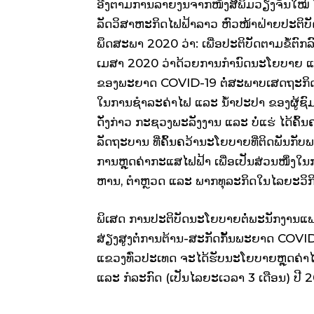
ອີງຕາມການລາຍງນຈາກໜັງສືພິມວຽງຈັນໃໝ່ ໃຫ້ຮູ້
ລັດ​ວິ​ສາ​ຫະ​ກິດ​ໄຟ­ຟ້າ​ລາວ ຫົວ­ໜ້າ​ຝ່າຍ​ປະ­ຕິ­
ພຶດ­ສະ­ພາ 2020 ວ່າ: ເພື່ອ​ປະ­ຕິ­ບັດ​ຕາມ​ຂໍ້​ຕົກ­ລ
ເມ­ສາ 2020 ວ່າ​ດ້ວຍ​ການ​ກຳ­ນົດ​ນະ­ໂຍ­ບາຍ ແລ
ຂອງ​ພະ­ຍາດ COVID-19 ຕໍ່​ສະ­ພາບ​ເສດ­ຖະ­ກິດ​ຂ
ໃນ​ການ​ຊຳ­ລະ​ຄ່າ​ໄຟ ແລະ ນໍ້າປະ­ປາ ຂອງ​ຜູ້​ຊົມ­ໃຊ
ດັ່ງ­ກ່າວ ກະ­ຊວງ​ພະ­ລັງ­ງານ ແລະ ບໍ່​ແຮ່ ໄດ້​ຄົ້
ລັດ­ຖະ­ບານ ທີ່​ຄົ້ນ­ຄວ້າ​ນະ­ໂຍ­ບາຍ​ທີ່​ຕິດ​ພັນ​ກັ
ການ​ຫຼຸດ​ຄ່າ​ກະ­ແສ​ໄຟ­ຟ້າ ເພື່ອ​ເປັນ​ສ່ວນ​ໜຶ່ງ​ໃ
ຫານ, ຕຳ­ຫຼວດ ແລະ ພາກ​ທຸ­ລະ​ກິດ​ໃນ​ໄລ­ຍະ​ວ
ພິ­ເສດ ການ​ປະ­ຕິ­ບັດ​ນະ­ໂຍ­ບາຍ​ຕໍ່​ພະ­ນັກ­ງານ​ແພດ
ສ່ຽງ​ສູງ​ຕໍ່​ການ​ຕ້ານ-ສະ­ກັດ​ກັ້ນ​ພະ­ຍາດ COVID-
ແຂວງ​ທົ່ວ​ປະ­ເທດ ຈະ​ໄດ້​ຮັບ​ນະ­ໂຍ­ບາຍ​ຫຼຸດ​ຄ່າ​ໄ
ແລະ ກໍ­ລະ­ກົດ (ເປັນ​ໄລ­ຍະ​ເວ­ລາ 3 ເດືອນ) ປີ