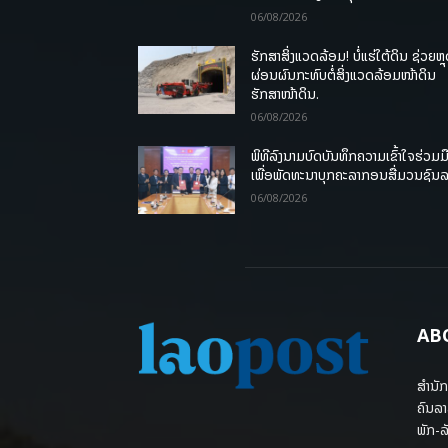
06/08/2026
ຮັກສາສິ່ງແວດລ້ອມ! ບໍ່ແຮ່ໃຕ້ດິນ ຊ່ວຍຫຼ
ຜ່ອນຜົນກະທົບຕໍ່ສິ່ງແວດລ້ອມໜ້າດິນ
ຮັກສາໜ້າດິນ.
06/08/2026
ພິທີລົງນາມບົດບັນທຶກຄວາມເຂົ້າໃຈຮ່ວມມ
ເພື່ອພັດທະນາບຸກຄະລາກອນສື່ມວນຊົນ
06/08/2026
AB
ສຳນັກ
ຄົນລາ
ພັກ-ລັ