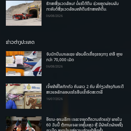
ຮັກສາສິ່ງແວດລ້ອມ! ບໍ່ແຮ່ໃຕ້ດິນ ຊ່ວຍຫຼຸດຜ່ອນຜົນ
ກະທົບຕໍ່ສິ່ງແວດລ້ອມໜ້າດິນຮັກສາໜ້າດິນ.
06/08/2026
ຂ່າວຕ່າງປະເທດ
ຈັບນັກບິນມາເລເຊຍ ພ້ອມຍຶດເຄື່ອງຂອງກາງ ຢາອີ ຫຼາຍ
ກວ່າ 70,000 ເມັດ
06/08/2026
ເຈົ້າໜ້າທີ່ໄທກັກຕົວ ຄົນລາວ 2 ຄົນ ທີ່ກ່ຽວຂ້ອງກັບຄະດີ
ສາວແອລັກລອບເຮໂຣອີນເຂົ້າອົດສະຕາລີ
16/07/2026
ອີຣານ-ອາເມລິກາ ເຈລະຈາຍຸດຕິຄວາມຂັດແຍ່ງ! ພາຍໃນ
60 ວັນນີ້ ຖ້າການເຈລະຈາຫຼົ້ມເຫຼວ ຫຼື ມີຝ່າຍໃດຝ່າຍໜຶ່ງ
ລະເມີດ ອາດນໍາມາສູ່ຄວາມຂັດແຍ້ງອີກຄັ້ງ