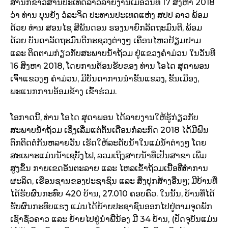
ສຳນັກຂ່າວສານປະເທດລາວລາຍງານເມື່ອວັນທີ 17 ສິງຫາ 2018
ວ່າ ທ່ານ ບຸນຍັງ ວໍລະຈິດ ປະທານປະເທດແຫ່ງ ສປປ ລາວ ພ້ອມ
ດ້ວຍ ທ່ານ ສອນໄຊ ສີພັນດອນ ຮອງນາຍົກລັດຖະມົນຕີ, ພ້ອມ
ດ້ວຍ ບັນດາລັດຖະມົນຕີກະຊວງຕ່າງໆ ເຄື່ອນໄຫວຢ້ຽມຢາມ
ແລະ ຕິດຕາມກ່ຽວກັບສະພາບນໍ້າຖ້ວມ ຢູ່ແຂວງຄຳມ່ວນ ໃນວັນທີ
16 ສິງຫາ 2018, ໂດຍການຕ້ອນຮັບຂອງ ທ່ານ ໂອໄດ ສຸດາພອນ
ເຈົ້າແຂວງໆ ຄຳມ່ວນ, ມີບັນດາການນຳຂັ້ນແຂວງ, ຂັ້ນເມືອງ,
ພະແນກການອ້ອມຂ້າງ ເຂົ້າຮ່ວມ.
ໂອກາດນີ້, ທ່ານ ໂອໄດ ສຸດາພອນ ໄດ້ລາຍງານໃຫ້ຮູ້ກ່ຽວກັບ
ສະພາບນໍ້າຖ້ວມ ເຊິ່ງເລີ່ມແຕ່ຕົ້ນເດືອນກໍລະກົ
ດ 2018 ໄດ້ມີຝົນ
ຕົກຕິດຕໍ່ກັນຫລາຍວັນ ເຮັດໃຫ້ລະດັບນໍ້າໃນແມ່ນໍ້າຕ່າງໆ ໂດຍ
ສະເພາະແມ່ນນໍ້າເຊບັ້ງໄຟ, ລວມເຖິງສາຍນໍ້າທີ່ເປັນສາຂາ ເພີ່ມ
ສູງຂຶ້ນ ກາຍເຂດອັນຕະລາຍ ແລະ ໄຫລເຂົ້າຖ້ວມເນື້ອທີ່ທຳການ
ຜະລິດ, ເຮືອນຊານຂອງປະຊາຊົນ ແລະ ສິ່ງປຸກສ້າງອື່ນໆ; ມີບ້ານທີ່
ໄດ້ຮັບຜົນກະທົບ 420 ບ້ານ, 27.010 ຄອບຄົວ. ໃນນັ້ນ, ບ້ານທີ່ໄດ້
ຮັບຜົນກະທົບແຮງ ແມ່ນໄດ້ຍ້າຍປະຊາຊົນອອກໄປຢູ່ຕາມຈຸດພັກ
ເຊົາຊົ່ວຄາວ ແລະ ຍ້າຍໄປຢູ່ນຳພີ່ນ້ອງ ມີ 34 ບ້ານ, (ປັດຈຸບັນແມ່ນ