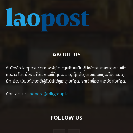
ABOUT US
ສຳນັກຂ່າວ laopost.com ຈະສ້າງໂຕເອງໃຫ້ກາຍເປັນຜູ້ນຳສື່ອອນລາຍຂອງລາວ ເພື່ອ
ຄົນລາວ ໂດຍນຳສະເໜີຂ່າວສານທີ່ມີຄຸນນະພາບ, ຖືກຕ້ອງຕາມແນວທາງນະໂຍບາຍຂອງ
ພັກ-ລັດ, ເປັນປະໂຫຍດຕໍ່ຜູ້ຊົມໃຫ້ໄດ້ຫຼາກຫຼາຍທີ່ສຸດ, ຈະແຈ້ງທີ່ສຸດ ແລະວ່ອງໄວທີ່ສຸດ.
Contact us:
laopost@rdkgroup.la
FOLLOW US