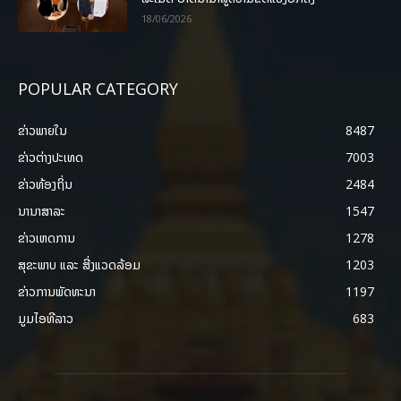
18/06/2026
POPULAR CATEGORY
ຂ່າວພາຍ​ໃນ
8487
ຂ່າວຕ່າງປະເທດ
7003
ຂ່າວທ້ອງຖິ່ນ
2484
ນານາສາລະ
1547
ຂ່າວເຫດການ
1278
ສຸຂະພາບ ແລະ ສີ່ງແວດລ້ອມ
1203
ຂ່າວການພັດທະນາ
1197
ມູມໄອທີລາວ
683