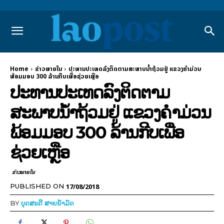
Home
ຂ່າວພາຍ​ໃນ
ປະທານປະເທດລົງຕິດຕາມສະພາບນໍ້າຖ້ວມຢູ່ ແຂວງຄຳມ່ວນ
ພ້ອມມອບ 300 ລ້ານກີບເພື່ອຊ່ວຍເຫຼືອ
ປະທານປະເທດລົງຕິດຕາມ
ສະພາບນໍ້າຖ້ວມຢູ່ ແຂວງຄຳມ່ວນ
ພ້ອມມອບ 300 ລ້ານກີບເພື່ອ
ຊ່ວຍເຫຼືອ
ຂ່າວພາຍ​ໃນ
17/08/2018
PUBLISHED ON
BY
ບຸດສະດີ ສາຍນ້ຳມັດ