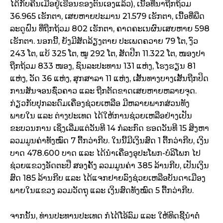
ໄດ້ກັບຄືນເມືອຢູ່ເຮືອນຂອງຕົນເອງແລ້ວ), ເນື້ອທີ່ນາຖືກຖ້ວມ
36.965 ເຮັກຕາ, ເສຍຫາຍປະມານ 21.579 ເຮັກຕາ, ເນື້ອທີ່ພືດ
ລະດູຝົນ ທີ່ຖືກຖ້ວມ 802 ເຮັກຕາ, ຄາດຄະເນຜົນເສຍຫາຍ 598
ເຮັກຕາ. ນອກນີ້, ຍັງມີສັດລ້ຽງຕາຍ ປະເພດຄວາຍ 79 ໂຕ, ງົວ
243 ໂຕ, ແບ້ 325 ໂຕ, ໝູ 292 ໂຕ, ສັດປີກ 11.322 ໂຕ, ໜອງປາ
ຖືກຖ້ວມ 833 ໜອງ, ຊົນລະປະທານ 131 ແຫ່ງ, ໂຮງຮຽນ 81
ແຫ່ງ, ວັດ 36 ແຫ່ງ, ສຸກສາລາ 11 ແຫ່ງ, ເສັ້ນທາງບາງເສັ້ນຖືກປິດ
ການສັນຈອນຊົ່ວຄາວ ແລະ ຖືກຕັດຂາດເສຍຫາຍຫລາຍຈຸດ.
ກ່ຽວກັບປຸກລະດົມເຄື່ອງຊ່ວຍເຫລືອ ມີຫລາຍພາກສ່ວນທັງ
ພາຍໃນ ແລະ ຕ່າງປະເທດ ໄດ້ໃຫ້ການຊ່ວຍເຫລືອຢ່າງເປັນ
ຂະບວນການ ເຊິ່ງເລີ່ມແຕ່ວັນທີ 14 ກໍລະກົດ ຮອດວັນທີ 15 ສິງຫາ
ລວມມູນຄ່າທັງໝົດ 7 ຕື້ກວ່າກີບ. ໃນນີ້ມີເງິນສົດ 1 ຕື້ກວ່າກີບ, ເງິນ
ບາດ 478.600 ບາດ ແລະ ໄດ້ນຳເຄື່ອງອຸປະໂພກ-ບໍລິໂພກ ໄປ
ຊ່ວຍແຂວງອັດຕະປື ສອງຄັ້ງ ລວມມູນຄ່າ 385 ລ້ານກີບ, ເປັນເງິນ
ສົດ 185 ລ້ານກີບ ແລະ ໄດ້ແຈກຢາຍລົງຊ່ວຍເຫລືອບັນດາເມືອງ
ພາຍໃນແຂວງ ລວມວັດຖຸ ແລະ ເງິນສົດທັງໝົດ 5 ຕື້ກວ່າກີບ.
ຈາກນັ້ນ, ທ່ານປະທານປະເທດ ກໍໄດ້ໂອ້ລົມ ແລະ ໃຫ້ທິດຊີ້ນຳຕໍ່