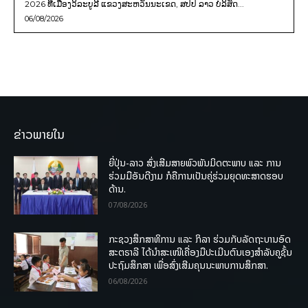
2026 ທີ່ເມືອງວິລະບູລີ ແຂວງສະຫວັນນະເຂດ, ສປປ ລາວ ບໍລິສັດ...
06/08/2026
ຂ່າວພາຍໃນ
ຍີ່ປຸ່ນ-ລາວ ສົ່ງເສີມສາຍພົວພັນມິດຕະພາບ ແລະ ການ
ຮ່ວມມືອັນດີງາມ ກໍຄືການເປັນຄູ່ຮ່ວມຍຸດທະສາດຮອບ
ດ້ານ.
07/08/2026
ກະຊວງສຶກສາທິການ ແລະ ກິລາ ຮ່ວມກັບລັດຖະບານອົດ
ສະຕຣາລີ ໄດ້ນຳສະເໜີເຄື່ອງມືປະເມີນຕົນເອງສຳລັບຄູຊັ້ນ
ປະຖົມສຶກສາ ເພື່ອສົ່ງເສີມຄຸນນະພາບການສຶກສາ.
06/08/2026