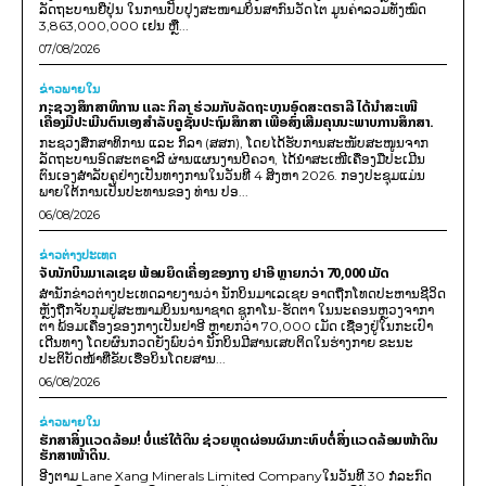
ລັດຖະບານຍີ່ປຸ່ນ ໃນການປັບປຸງສະໜາມບິນສາກົນວັດໄຕ ມູນຄ່າລວມທັງໝົດ
3,863,000,000 ເຢນ ຫຼື...
07/08/2026
ຂ່າວພາຍ​ໃນ
ກະຊວງສຶກສາທິການ ແລະ ກິລາ ຮ່ວມກັບລັດຖະບານອົດສະຕຣາລີ ໄດ້ນຳສະເໜີ
ເຄື່ອງມືປະເມີນຕົນເອງສຳລັບຄູຊັ້ນປະຖົມສຶກສາ ເພື່ອສົ່ງເສີມຄຸນນະພາບການສຶກສາ.
ກະຊວງສຶກສາທິການ ແລະ ກິລາ (ສສກ), ໂດຍໄດ້ຮັບການສະໜັບສະໜູນຈາກ
ລັດຖະບານອົດສະຕຣາລີ ຜ່ານແຜນງານບີຄວາ, ໄດ້ນຳສະເໜີເຄື່ອງມືປະເມີນ
ຕົນເອງສຳລັບຄູຢ່າງເປັນທາງການໃນວັນທີ 4 ສິງຫາ 2026. ກອງປະຊຸມແມ່ນ
ພາຍໃຕ້ການເປັນປະທານຂອງ ທ່ານ ປອ...
06/08/2026
ຂ່າວຕ່າງປະເທດ
ຈັບນັກບິນມາເລເຊຍ ພ້ອມຍຶດເຄື່ອງຂອງກາງ ຢາອີ ຫຼາຍກວ່າ 70,000 ເມັດ
ສຳນັກຂ່າວຕ່າງປະເທດລາຍງານວ່າ ນັກບິນມາເລເຊຍ ອາດຖືກໂທດປະຫານຊີວິດ
ຫຼັງຖືກຈັບກຸມຢູ່ສະໜາມບິນນານາຊາດ ຊູກາໂນ-ຮັດຕາ ໃນນະຄອນຫຼວງຈາກາ
ຕາ ພ້ອມເຄື່ອງຂອງກາງເປັນຢາອີ ຫຼາຍກວ່າ 70,000 ເມັດ ເຊື່ອງຢູ່ໃນກະເປົາ
ເດີນທາງ ໂດຍຜົນກວດຍັງພົບວ່າ ນັກບິນມີສານເສບຕິດໃນຮ່າງກາຍ ຂະນະ
ປະຕິບັດໜ້າທີ່ຂັບເຮືອບິນໂດຍສານ...
06/08/2026
ຂ່າວພາຍ​ໃນ
ຮັກສາສິ່ງແວດລ້ອມ! ບໍ່ແຮ່ໃຕ້ດິນ ຊ່ວຍຫຼຸດຜ່ອນຜົນກະທົບຕໍ່ສິ່ງແວດລ້ອມໜ້າດິນ
ຮັກສາໜ້າດິນ.
ອີງຕາມ Lane Xang Minerals Limited Companyໃນວັນທີ 30 ກໍລະກົດ