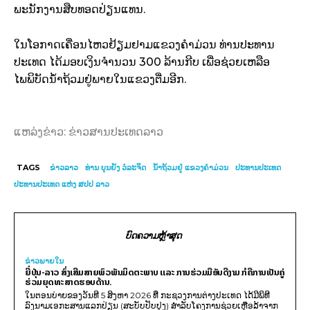
ພະນັກງານສືບທອດປ່ຽນແທນ.
ໃນໂອກາດເຄື່ອນໄຫວຢ້ຽມຢາມແຂວງຄຳມ່ວນ ທ່ານປະທານ
ປະເທດ ໄດ້ມອບເງິນຈຳນວນ 300 ລ້ານກີບ ເພື່ອຊ່ວຍເຫລືອ
ໄພພິບັດນໍ້າຖ້ວມຢູ່ພາຍໃນແຂວງຕື່ມອີກ.
ແຫລ່ງຂ່າວ: ຂ່າວສານປະເທດລາວ
TAGS
ຂ່າວລາວ
ທ່ານ ບຸນຍັງ ວໍລະຈິດ
ນ້ຳຖ້ວມຢູ່ ແຂວງຄຳມ່ວນ
ປະທານປະເທດ
ປະທານປະເທດ ແຫ່ງ ສປປ ລາວ
ບົດຄວາມຫຼ້າສຸດ
ຂ່າວພາຍ​ໃນ
ຍີ່ປຸ່ນ-ລາວ ສົ່ງເສີມສາຍພົວພັນມິດຕະພາບ ແລະ ການຮ່ວມມືອັນດີງາມ ກໍຄືການເປັນຄູ່
ຮ່ວມຍຸດທະສາດຮອບດ້ານ.
ໃນຕອນບ່າຍຂອງວັນທີ 5 ສິງຫາ 2026 ທີ່ ກະຊວງການຕ່າງປະເທດ ໄດ້ມີພິທີ
ລົງນາມເອກະສານແລກປ່ຽນ (ສະບັບປັບປຸງ) ສໍາລັບໂຄງການຊ່ວຍເຫຼືອລ້າຈາກ