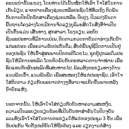
ຄະນະນຳຂັ້ນແຂວງ, ໂດຍທ່ານໄດ້ເນັ້ນໜັກໃຫ້ເອົາ ໃຈໃສ່ໃນການ
ເກັບມ້ຽນ, ແຈກຢາຍເຄື່ອງຊ່ວຍເຫລືອປະຊົນໃຫ້ທົ່ວເຖິງ ຕິດພັນ
ກັບການປົກປັກຮັກສາເຄື່ອງຊ່ວຍເຫລືອ, ປັບປຸງ, ປົວແປງບັນດາ
ພື້ນຖານໂຄງລ່າງໂດຍມີການຈັດລຽງບູລິມະສິດໃນສິ່ງທີ່ຈຳເປັນ
ເປັນຕົ້ນແມ່ນ ເສັ້ນທາງ, ສຸກສາລາ, ໂຮງຮຽນ, ລະບົບ
ຊົນລະປະທານທີ່ມີການເປ່ເພ, ຕິດຕາມກວດກາບັນດາອ່າງເກັບນໍ້າ
ແຕ່ລະບ່ອນ ເພື່ອຄວາມຮັບປະກັນຕື່ມ, ສືບຕໍ່ພື້ນຟູຊີວິດການເປັນຢູ່
ຂອງປະຊົນ ໃຫ້ເຂົ້າສູ່ສະພາບປົກກະຕິໂດຍໄວ, ຊຸກຍູ້ປຸກລະດົມປະ
ຊົນໃຫ້ມີການຜະລິດ ໂດຍຕິດພັນກັບຕະຫລາດການຈຳໜ່າຍ ເພື່ອ
ທົດແທນກັບຜົນຜະລິດທີ່ເສຍຫາຍໄປ, ພ້ອມທັງກະກຽມທາງດ້ານ
ແນວພັນເຂົ້າ, ແນວພັນພືດ ເພື່ອສະໜອງໃຫ້ແກ່ປະຊາຊົນ, ເອົາໃຈ
ໃສ່ຕິດຕາມ ກ່ຽວກັບພະຍາດຕ່າງໆທີ່ອາດຈະເກີດຂຶ້ນພາຍຫລັງ
ນໍ້າບົກແຫ້ງ.
ນອກຈາກນັ້ນ, ໃຫ້ເອົາໃຈໃສ່ກ່ຽວກັບບັນຫາຄວາມສະຫງົບ,
ຄວາມເປັນລະບຽບຮຽບຮ້ອຍທີ່ເປັນບັນຫາສຳຄັນໃນປັດຈຸບັນ
ລວມທັງເອົາໃຈໃສ່ໃນການກະກຽມໃຫ້ແກ່ກອງປະຊຸມ 3 ຂັ້ນ ເພື່ອ
ຮັບປະກັນ ຈັດຕັ້ງປະຕິບັດໃຫ້ຖືກຕ້ອງ ແລະ ວຽກງານກໍ່ສ້າງ