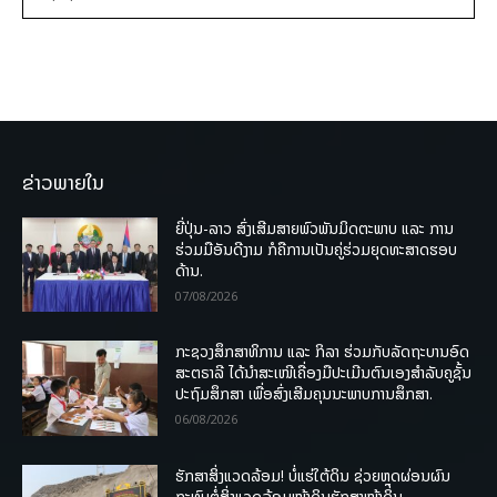
ຂ່າວພາຍໃນ
ຍີ່ປຸ່ນ-ລາວ ສົ່ງເສີມສາຍພົວພັນມິດຕະພາບ ແລະ ການ
ຮ່ວມມືອັນດີງາມ ກໍຄືການເປັນຄູ່ຮ່ວມຍຸດທະສາດຮອບ
ດ້ານ.
07/08/2026
ກະຊວງສຶກສາທິການ ແລະ ກິລາ ຮ່ວມກັບລັດຖະບານອົດ
ສະຕຣາລີ ໄດ້ນຳສະເໜີເຄື່ອງມືປະເມີນຕົນເອງສຳລັບຄູຊັ້ນ
ປະຖົມສຶກສາ ເພື່ອສົ່ງເສີມຄຸນນະພາບການສຶກສາ.
06/08/2026
ຮັກສາສິ່ງແວດລ້ອມ! ບໍ່ແຮ່ໃຕ້ດິນ ຊ່ວຍຫຼຸດຜ່ອນຜົນ
ກະທົບຕໍ່ສິ່ງແວດລ້ອມໜ້າດິນຮັກສາໜ້າດິນ.