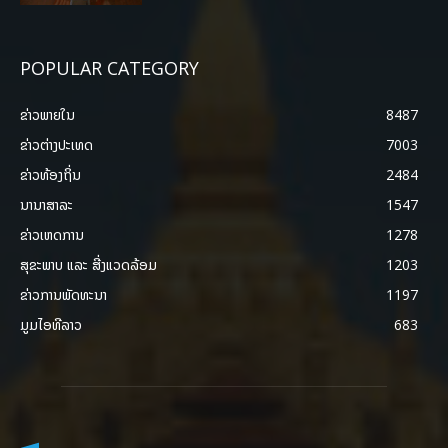
POPULAR CATEGORY
ຂ່າວພາຍ​ໃນ
8487
ຂ່າວຕ່າງປະເທດ
7003
ຂ່າວທ້ອງຖິ່ນ
2484
ນານາສາລະ
1547
ຂ່າວເຫດການ
1278
ສຸຂະພາບ ແລະ ສີ່ງແວດລ້ອມ
1203
ຂ່າວການພັດທະນາ
1197
ມູມໄອທີລາວ
683