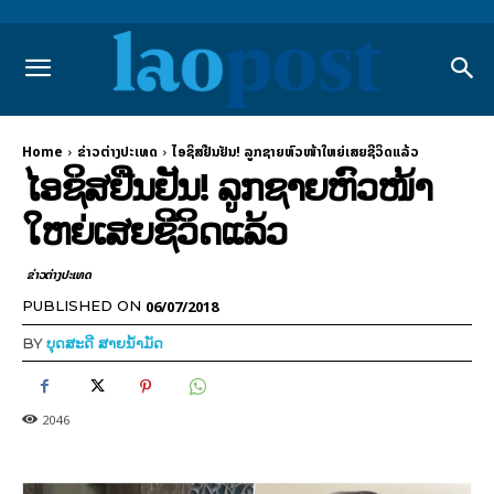
Home
ຂ່າວຕ່າງປະເທດ
ໄອຊິສຢືນຢັນ! ລູກຊາຍຫົວໜ້າໃຫຍ່ເສຍຊີວິດແລ້ວ
ໄອຊິສຢືນຢັນ! ລູກຊາຍຫົວໜ້າ
ໃຫຍ່ເສຍຊີວິດແລ້ວ
ຂ່າວຕ່າງປະເທດ
06/07/2018
PUBLISHED ON
BY
ບຸດສະດີ ສາຍນ້ຳມັດ
2046