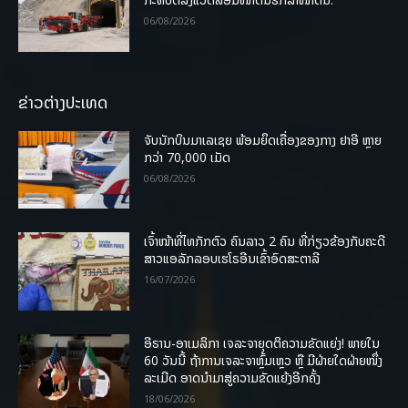
06/08/2026
ຂ່າວຕ່າງປະເທດ
ຈັບນັກບິນມາເລເຊຍ ພ້ອມຍຶດເຄື່ອງຂອງກາງ ຢາອີ ຫຼາຍ
ກວ່າ 70,000 ເມັດ
06/08/2026
ເຈົ້າໜ້າທີ່ໄທກັກຕົວ ຄົນລາວ 2 ຄົນ ທີ່ກ່ຽວຂ້ອງກັບຄະດີ
ສາວແອລັກລອບເຮໂຣອີນເຂົ້າອົດສະຕາລີ
16/07/2026
ອີຣານ-ອາເມລິກາ ເຈລະຈາຍຸດຕິຄວາມຂັດແຍ່ງ! ພາຍໃນ
60 ວັນນີ້ ຖ້າການເຈລະຈາຫຼົ້ມເຫຼວ ຫຼື ມີຝ່າຍໃດຝ່າຍໜຶ່ງ
ລະເມີດ ອາດນໍາມາສູ່ຄວາມຂັດແຍ້ງອີກຄັ້ງ
18/06/2026