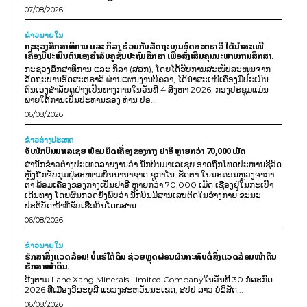
07/08/2026
ຂ່າວພາຍ​ໃນ
ກະຊວງສຶກສາທິການ ແລະ ກິລາ ຮ່ວມກັບລັດຖະບານອົດສະຕຣາລີ ໄດ້ນຳສະເໜີ
ເຄື່ອງມືປະເມີນຕົນເອງສຳລັບຄູຊັ້ນປະຖົມສຶກສາ ເພື່ອສົ່ງເສີມຄຸນນະພາບການສຶກສາ.
ກະຊວງສຶກສາທິການ ແລະ ກິລາ (ສສກ), ໂດຍໄດ້ຮັບການສະໜັບສະໜູນຈາກ
ລັດຖະບານອົດສະຕຣາລີ ຜ່ານແຜນງານບີຄວາ, ໄດ້ນຳສະເໜີເຄື່ອງມືປະເມີນ
ຕົນເອງສຳລັບຄູຢ່າງເປັນທາງການໃນວັນທີ 4 ສິງຫາ 2026. ກອງປະຊຸມແມ່ນ
ພາຍໃຕ້ການເປັນປະທານຂອງ ທ່ານ ປອ...
06/08/2026
ຂ່າວຕ່າງປະເທດ
ຈັບນັກບິນມາເລເຊຍ ພ້ອມຍຶດເຄື່ອງຂອງກາງ ຢາອີ ຫຼາຍກວ່າ 70,000 ເມັດ
ສຳນັກຂ່າວຕ່າງປະເທດລາຍງານວ່າ ນັກບິນມາເລເຊຍ ອາດຖືກໂທດປະຫານຊີວິດ
ຫຼັງຖືກຈັບກຸມຢູ່ສະໜາມບິນນານາຊາດ ຊູກາໂນ-ຮັດຕາ ໃນນະຄອນຫຼວງຈາກາ
ຕາ ພ້ອມເຄື່ອງຂອງກາງເປັນຢາອີ ຫຼາຍກວ່າ 70,000 ເມັດ ເຊື່ອງຢູ່ໃນກະເປົາ
ເດີນທາງ ໂດຍຜົນກວດຍັງພົບວ່າ ນັກບິນມີສານເສບຕິດໃນຮ່າງກາຍ ຂະນະ
ປະຕິບັດໜ້າທີ່ຂັບເຮືອບິນໂດຍສານ...
06/08/2026
ຂ່າວພາຍ​ໃນ
ຮັກສາສິ່ງແວດລ້ອມ! ບໍ່ແຮ່ໃຕ້ດິນ ຊ່ວຍຫຼຸດຜ່ອນຜົນກະທົບຕໍ່ສິ່ງແວດລ້ອມໜ້າດິນ
ຮັກສາໜ້າດິນ.
ອີງຕາມ Lane Xang Minerals Limited Companyໃນວັນທີ 30 ກໍລະກົດ
2026 ທີ່ເມືອງວິລະບູລີ ແຂວງສະຫວັນນະເຂດ, ສປປ ລາວ ບໍລິສັດ...
06/08/2026