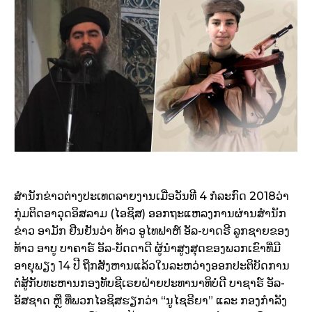
ສຳນັກຂ່າວຕ່າງປະເທດລາຍງານເມື່ອວັນທີ 4 ກໍລະກົດ 2018ວ່າ
ກຸ່ມຕິດອາວຸດອິສລາມ (ໄອຊິສ) ອອກຖະແຫລງການຜ່ານສຳນັກ
ຂ່າວ ອາມັກ ຢືນຢັນວ່າ ທ້າວ ອູໄທຟາຫ໌ ອັລ-ບາດຣີ ລູກຊາຍຂອງ
ທ້າວ ອາບູ ບາຄາຣ໌ ອັລ-ບັດດາດີ ຜູ້ນຳສູງສຸດຂອງພວກເຂົາທີ່ມີ
ອາຍຸພຽງ 14 ປີ ຖືກສັງຫານແລ້ວໃນລະຫວ່າງອອກປະຕິບັດການ
ຕໍ່ສູ້ກັບທະຫານກອງທັບຊີເຣຍຝ່າຍປະທານາທິບໍດີ ບາຊາຣ໌ ອັລ-
ອັສຊາດ ຫຼື ທີ່ພວກໄອຊິສຮຽກວ່າ “ນູໄຊຣີຍາ” ແລະ ກອງກຳລັງ