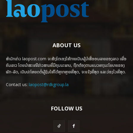
ABOUT US
ສຳນັກຂ່າວ laopost.com ຈະສ້າງໂຕເອງໃຫ້ກາຍເປັນຜູ້ນຳສື່ອອນລາຍຂອງລາວ ເພື່ອ
ຄົນລາວ ໂດຍນຳສະເໜີຂ່າວສານທີ່ມີຄຸນນະພາບ, ຖືກຕ້ອງຕາມແນວທາງນະໂຍບາຍຂອງ
ພັກ-ລັດ, ເປັນປະໂຫຍດຕໍ່ຜູ້ຊົມໃຫ້ໄດ້ຫຼາກຫຼາຍທີ່ສຸດ, ຈະແຈ້ງທີ່ສຸດ ແລະວ່ອງໄວທີ່ສຸດ.
Contact us:
laopost@rdkgroup.la
FOLLOW US