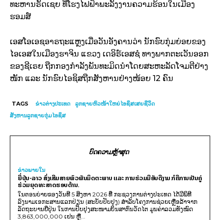
ທະຫານຣັດເຊຍ ທີ່ໂຮງໄຟຟ້າພະລັງງານຄວາມຮ້ອນໃນເມືອງ
ຮອມສ໌
ເອສໂອເອຊອາຣຖະແຫຼງເມື່ອວັນອັງຄານວ່າ ນັກຮົບກຸ່ມຍ່ອຍຂອງ
ໄອເອສໃນເມືອງຮາຈິນ ແຂວງ ເດອິຣ໌ເອສຊໍ ທາງພາກຕະເວັນອອກ
ຂອງຊີເຣຍ ຖືກກອງກຳລັງພັນທະມິດນຳໂດຍສະຫະລັດໂຈມຕີຢ່າງ
ໜັກ ແລະ ນັກຮົບໄອຊິສຖືກສັງຫານຢ່າງໜ້ອຍ 12 ຄົນ
TAGS
ຂ່າວ​ຕ່າງ​ປະເທດ
ລູກຊາຍຫົວໜ້າໃຫຍ່ໄອຊິສເສຍຊີວິດ
ສັງຫານລູກຊາຍກຸ່ມໄອຊິສ
ບົດຄວາມຫຼ້າສຸດ
ຂ່າວພາຍ​ໃນ
ຍີ່ປຸ່ນ-ລາວ ສົ່ງເສີມສາຍພົວພັນມິດຕະພາບ ແລະ ການຮ່ວມມືອັນດີງາມ ກໍຄືການເປັນຄູ່
ຮ່ວມຍຸດທະສາດຮອບດ້ານ.
ໃນຕອນບ່າຍຂອງວັນທີ 5 ສິງຫາ 2026 ທີ່ ກະຊວງການຕ່າງປະເທດ ໄດ້ມີພິທີ
ລົງນາມເອກະສານແລກປ່ຽນ (ສະບັບປັບປຸງ) ສໍາລັບໂຄງການຊ່ວຍເຫຼືອລ້າຈາກ
ລັດຖະບານຍີ່ປຸ່ນ ໃນການປັບປຸງສະໜາມບິນສາກົນວັດໄຕ ມູນຄ່າລວມທັງໝົດ
3,863,000,000 ເຢນ ຫຼື...