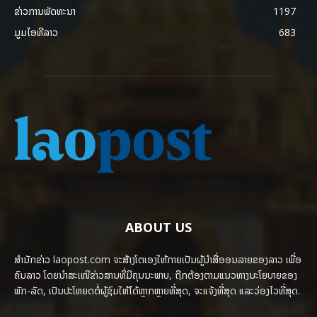
ຂ່າວການພັດທະນາ
1197
ມູມໄອທີລາວ
683
ABOUT US
ສຳນັກຂ່າວ laopost.com ຈະສ້າງໂຕເອງໃຫ້ກາຍເປັນຜູ້ນຳສື່ອອນລາຍຂອງລາວ ເພື່ອ
ຄົນລາວ ໂດຍນຳສະເໜີຂ່າວສານທີ່ມີຄຸນນະພາບ, ຖືກຕ້ອງຕາມແນວທາງນະໂຍບາຍຂອງ
ພັກ-ລັດ, ເປັນປະໂຫຍດຕໍ່ຜູ້ຊົມໃຫ້ໄດ້ຫຼາກຫຼາຍທີ່ສຸດ, ຈະແຈ້ງທີ່ສຸດ ແລະວ່ອງໄວທີ່ສຸດ.