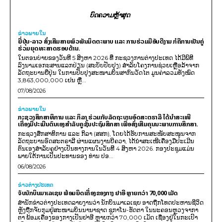
ບົດຄວາມຫຼ້າສຸດ
ຂ່າວພາຍ​ໃນ
ຍີ່ປຸ່ນ-ລາວ ສົ່ງເສີມສາຍພົວພັນມິດຕະພາບ ແລະ ການຮ່ວມມືອັນດີງາມ ກໍຄືການເປັນຄູ່
ຮ່ວມຍຸດທະສາດຮອບດ້ານ.
ໃນຕອນບ່າຍຂອງວັນທີ 5 ສິງຫາ 2026 ທີ່ ກະຊວງການຕ່າງປະເທດ ໄດ້ມີພິທີ
ລົງນາມເອກະສານແລກປ່ຽນ (ສະບັບປັບປຸງ) ສໍາລັບໂຄງການຊ່ວຍເຫຼືອລ້າຈາກ
ລັດຖະບານຍີ່ປຸ່ນ ໃນການປັບປຸງສະໜາມບິນສາກົນວັດໄຕ ມູນຄ່າລວມທັງໝົດ
3,863,000,000 ເຢນ ຫຼື...
07/08/2026
ຂ່າວພາຍ​ໃນ
ກະຊວງສຶກສາທິການ ແລະ ກິລາ ຮ່ວມກັບລັດຖະບານອົດສະຕຣາລີ ໄດ້ນຳສະເໜີ
ເຄື່ອງມືປະເມີນຕົນເອງສຳລັບຄູຊັ້ນປະຖົມສຶກສາ ເພື່ອສົ່ງເສີມຄຸນນະພາບການສຶກສາ.
ກະຊວງສຶກສາທິການ ແລະ ກິລາ (ສສກ), ໂດຍໄດ້ຮັບການສະໜັບສະໜູນຈາກ
ລັດຖະບານອົດສະຕຣາລີ ຜ່ານແຜນງານບີຄວາ, ໄດ້ນຳສະເໜີເຄື່ອງມືປະເມີນ
ຕົນເອງສຳລັບຄູຢ່າງເປັນທາງການໃນວັນທີ 4 ສິງຫາ 2026. ກອງປະຊຸມແມ່ນ
ພາຍໃຕ້ການເປັນປະທານຂອງ ທ່ານ ປອ...
06/08/2026
ຂ່າວຕ່າງປະເທດ
ຈັບນັກບິນມາເລເຊຍ ພ້ອມຍຶດເຄື່ອງຂອງກາງ ຢາອີ ຫຼາຍກວ່າ 70,000 ເມັດ
ສຳນັກຂ່າວຕ່າງປະເທດລາຍງານວ່າ ນັກບິນມາເລເຊຍ ອາດຖືກໂທດປະຫານຊີວິດ
ຫຼັງຖືກຈັບກຸມຢູ່ສະໜາມບິນນານາຊາດ ຊູກາໂນ-ຮັດຕາ ໃນນະຄອນຫຼວງຈາກາ
ຕາ ພ້ອມເຄື່ອງຂອງກາງເປັນຢາອີ ຫຼາຍກວ່າ 70,000 ເມັດ ເຊື່ອງຢູ່ໃນກະເປົາ