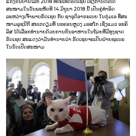
ແຂ່ງຂັນບານໂລກ 2018 ທີ່ປະເທດຣັດເຊຍ ເຊິ່ງກຳນົດເປີດ
ສະໜາມໃນວັນພະຫັດທີ 14 ມິຖຸນາ 2018 ນີ້ ເປັນຄູ່ທຳອິດ
ລະຫວ່າງເຈົ້າພາບຣັດເຊຍ ກັບ ຊາອຸດິອາຣະເບຍ ໃນກຸ່ມເອ ທີ່ສະ
ໜາມລຸຊນີກີ ສະເຕດຽມທີ່ ນະຄອນຫຼວງ ມອສໂກ ເຊິ່ງແມວ ອະຄິ
ລິສ ໄດ້ເລືອກທຳນາຍດ້ວຍການກິນອາຫານໃນຖ້ວຍທີ່ມີທຸງຊາດ
ຣັດເຊຍ ສະແດງວ່າມັນທຳນາຍວ່າ ຣັດເຊຍຈະເປັນຝ່າຍຊະນະ
ໃນນັດເປີດສະໜາມ