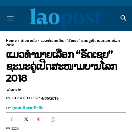
Home
ຂ່າວພາຍ​ໃນ
ແມວທຳນາຍເລືອກ "ຣັດເຊຍ" ຊະນະຄູ່ເປີດສະໜາມບານໂລກ
2018
ແມວທຳນາຍເລືອກ “ຣັດເຊຍ”
ຊະນະຄູ່ເປີດສະໜາມບານໂລກ
2018
ຂ່າວພາຍ​ໃນ
14/06/2018
PUBLISHED ON
BY
ບຸດສະດີ ສາຍນ້ຳມັດ
3226