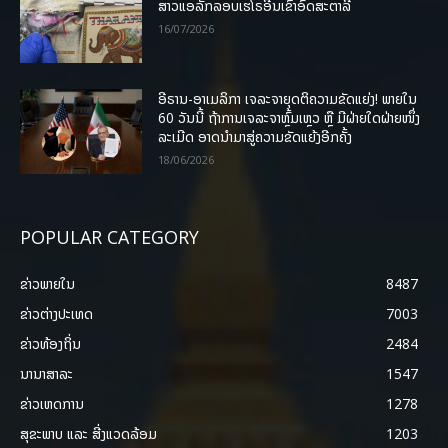
ສາວແອລັກລອບເຮໂຣອີນເຂົ້າອົດສະຕາລີ
16/07/2026
ອີຣານ-ອາເມລິກາ ເຈລະຈາຍຸດຕິຄວາມຂັດແຍ່ງ! ພາຍໃນ
60 ວັນນີ້ ຖ້າການເຈລະຈາຫຼົ້ມເຫຼວ ຫຼື ມີຝ່າຍໃດຝ່າຍໜຶ່ງ
ລະເມີດ ອາດນໍາມາສູ່ຄວາມຂັດແຍ້ງອີກຄັ້ງ
18/06/2026
POPULAR CATEGORY
ຂ່າວພາຍ​ໃນ
8487
ຂ່າວຕ່າງປະເທດ
7003
ຂ່າວທ້ອງຖິ່ນ
2484
ນານາສາລະ
1547
ຂ່າວເຫດການ
1278
ສຸຂະພາບ ແລະ ສີ່ງແວດລ້ອມ
1203