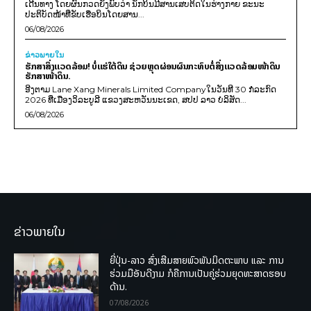
ເດີນທາງ ໂດຍຜົນກວດຍັງພົບວ່າ ນັກບິນມີສານເສບຕິດໃນຮ່າງກາຍ ຂະນະ
ປະຕິບັດໜ້າທີ່ຂັບເຮືອບິນໂດຍສານ...
06/08/2026
ຂ່າວພາຍ​ໃນ
ຮັກສາສິ່ງແວດລ້ອມ! ບໍ່ແຮ່ໃຕ້ດິນ ຊ່ວຍຫຼຸດຜ່ອນຜົນກະທົບຕໍ່ສິ່ງແວດລ້ອມໜ້າດິນ
ຮັກສາໜ້າດິນ.
ອີງຕາມ Lane Xang Minerals Limited Companyໃນວັນທີ 30 ກໍລະກົດ
2026 ທີ່ເມືອງວິລະບູລີ ແຂວງສະຫວັນນະເຂດ, ສປປ ລາວ ບໍລິສັດ...
06/08/2026
ຂ່າວພາຍໃນ
ຍີ່ປຸ່ນ-ລາວ ສົ່ງເສີມສາຍພົວພັນມິດຕະພາບ ແລະ ການ
ຮ່ວມມືອັນດີງາມ ກໍຄືການເປັນຄູ່ຮ່ວມຍຸດທະສາດຮອບ
ດ້ານ.
07/08/2026