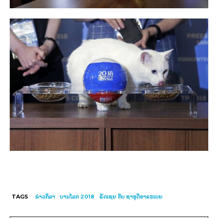
TAGS
ຂ່າວກິລາ
ບານໂລກ 2018
ຣັດເຊຍ ກັບ ຊາອຸດິອາຣະເບຍ