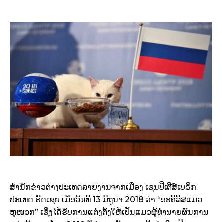
ສຳນັກຂ່າວຕ່າງປະເທດລາຍງານຈາກເມືອງ ເຊນປີເຕີສ໌ເບຣິກ
ປະເທດ ຣັດເຊຍ ເມື່ອວັນທີ 13 ມິຖຸນາ 2018 ວ່າ “ອະຄິລິສແມວ
ຫູໜວກ” ເຊິ່ງໄດ້ຮັບການແຕ່ງຕັ້ງໃຫ້ເປັນແມວຜູ້ທຳນາຍຜົນການ