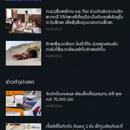
ກະຊວງສຶກສາທິການ ແລະ ກິລາ ຮ່ວມກັບລັດຖະບານອົດ
ສະຕຣາລີ ໄດ້ນຳສະເໜີເຄື່ອງມືປະເມີນຕົນເອງສຳລັບຄູຊັ້ນ
ປະຖົມສຶກສາ ເພື່ອສົ່ງເສີມຄຸນນະພາບການສຶກສາ.
06/08/2026
ຮັກສາສິ່ງແວດລ້ອມ! ບໍ່ແຮ່ໃຕ້ດິນ ຊ່ວຍຫຼຸດຜ່ອນຜົນ
ກະທົບຕໍ່ສິ່ງແວດລ້ອມໜ້າດິນຮັກສາໜ້າດິນ.
06/08/2026
ຂ່າວຕ່າງປະເທດ
ຈັບນັກບິນມາເລເຊຍ ພ້ອມຍຶດເຄື່ອງຂອງກາງ ຢາອີ ຫຼາຍ
ກວ່າ 70,000 ເມັດ
06/08/2026
ເຈົ້າໜ້າທີ່ໄທກັກຕົວ ຄົນລາວ 2 ຄົນ ທີ່ກ່ຽວຂ້ອງກັບຄະດີ