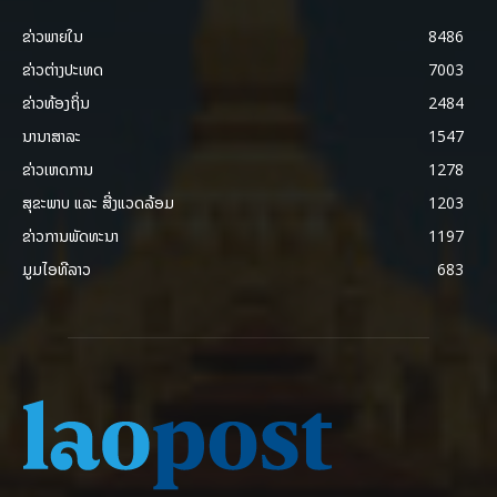
ຂ່າວພາຍ​ໃນ
8486
ຂ່າວຕ່າງປະເທດ
7003
ຂ່າວທ້ອງຖິ່ນ
2484
ນານາສາລະ
1547
ຂ່າວເຫດການ
1278
ສຸຂະພາບ ແລະ ສີ່ງແວດລ້ອມ
1203
ຂ່າວການພັດທະນາ
1197
ມູມໄອທີລາວ
683