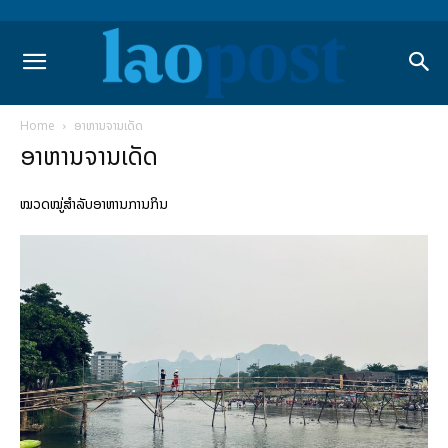
Home
ອາຫານຈານເດັດ
ອາຫານຈານເດັດ
ໝວດໝູ່ສຳລັບອາຫານການກິນ