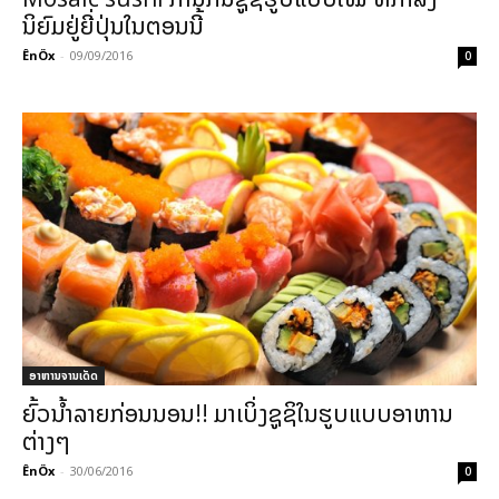
ນິຍົມຢູ່ຍີ່ປຸ່ນໃນຕອນນີ້
ÊnÖx
-
09/09/2016
0
ອາຫານຈານເດັດ
ຍົ້ວນ້ຳລາຍກ່ອນນອນ!! ມາເບິ່ງຊູຊິໃນຮູບແບບອາຫານ
ຕ່າງໆ
ÊnÖx
-
30/06/2016
0