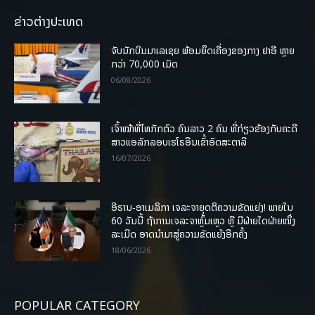
ຂ່າວຕ່າງປະເທດ
ຈັບນັກບິນມາເລເຊຍ ພ້ອມຍຶດເຄື່ອງຂອງກາງ ຢາອີ ຫຼາຍ
ກວ່າ 70,000 ເມັດ
06/08/2026
ເຈົ້າໜ້າທີ່ໄທກັກຕົວ ຄົນລາວ 2 ຄົນ ທີ່ກ່ຽວຂ້ອງກັບຄະດີ
ສາວແອລັກລອບເຮໂຣອີນເຂົ້າອົດສະຕາລີ
16/07/2026
ອີຣານ-ອາເມລິກາ ເຈລະຈາຍຸດຕິຄວາມຂັດແຍ່ງ! ພາຍໃນ
60 ວັນນີ້ ຖ້າການເຈລະຈາຫຼົ້ມເຫຼວ ຫຼື ມີຝ່າຍໃດຝ່າຍໜຶ່ງ
ລະເມີດ ອາດນໍາມາສູ່ຄວາມຂັດແຍ້ງອີກຄັ້ງ
18/06/2026
POPULAR CATEGORY