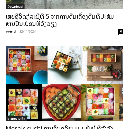
Download
ເສຍຊີວິດກໍລະນີທີ 5 ຈາກການດື່ມເຄື່ອງດື່ມທີ່ປະສົມ
ສານປົນເປື້ອນທີ່ວັງວຽງ
ມົນລະດີ
-
22/11/2024
0
ອາຫານຈານເດັດ
Mosaic sushi ການກິນຊູຊິຮູບແບບໃໝ່ ທີ່ກຳລັງ