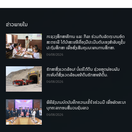
ຂ່າວພາຍໃນ
ກະຊວງສຶກສາທິການ ແລະ ກິລາ ຮ່ວມກັບລັດຖະບານອົດ
ສະຕຣາລີ ໄດ້ນຳສະເໜີເຄື່ອງມືປະເມີນຕົນເອງສຳລັບຄູຊັ້ນ
ປະຖົມສຶກສາ ເພື່ອສົ່ງເສີມຄຸນນະພາບການສຶກສາ.
06/08/2026
ຮັກສາສິ່ງແວດລ້ອມ! ບໍ່ແຮ່ໃຕ້ດິນ ຊ່ວຍຫຼຸດຜ່ອນຜົນ
ກະທົບຕໍ່ສິ່ງແວດລ້ອມໜ້າດິນຮັກສາໜ້າດິນ.
06/08/2026
ພິທີລົງນາມບົດບັນທຶກຄວາມເຂົ້າໃຈຮ່ວມມື ເພື່ອພັດທະນາ
ບຸກຄະລາກອນສື່ມວນຊົນລາວ
06/08/2026