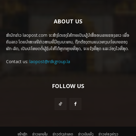
ABOUT US
ສຳນັກຂ່າວ laopost.com ຈະສ້າງໂຕເອງໃຫ້ກາຍເປັນຜູ້ນຳສື່ອອນລາຍຂອງລາວ ເພື່ອ
ຄົນລາວ ໂດຍນຳສະເໜີຂ່າວສານທີ່ມີຄຸນນະພາບ, ຖືກຕ້ອງຕາມແນວທາງນະໂຍບາຍຂອງ
ພັກ-ລັດ, ເປັນປະໂຫຍດຕໍ່ຜູ້ຊົມໃຫ້ໄດ້ຫຼາກຫຼາຍທີ່ສຸດ, ຈະແຈ້ງທີ່ສຸດ ແລະວ່ອງໄວທີ່ສຸດ.
Contact us:
laopost@rdkgroup.la
FOLLOW US
ໜ້າຫຼັກ
ຂ່າວພາຍ​ໃນ
ຂ່າວຕ່າງປະເທດ
​ຂ່າວບັນເທິງ
​ຂ່າວທ່ອງທ່ຽວ