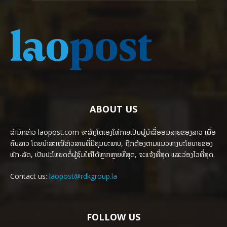
ABOUT US
ສຳນັກຂ່າວ laopost.com ຈະສ້າງໂຕເອງໃຫ້ກາຍເປັນຜູ້ນຳສື່ອອນລາຍຂອງລາວ ເພື່ອ
ຄົນລາວ ໂດຍນຳສະເໜີຂ່າວສານທີ່ມີຄຸນນະພາບ, ຖືກຕ້ອງຕາມແນວທາງນະໂຍບາຍຂອງ
ພັກ-ລັດ, ເປັນປະໂຫຍດຕໍ່ຜູ້ຊົມໃຫ້ໄດ້ຫຼາກຫຼາຍທີ່ສຸດ, ຈະແຈ້ງທີ່ສຸດ ແລະວ່ອງໄວທີ່ສຸດ.
Contact us:
laopost@rdkgroup.la
FOLLOW US