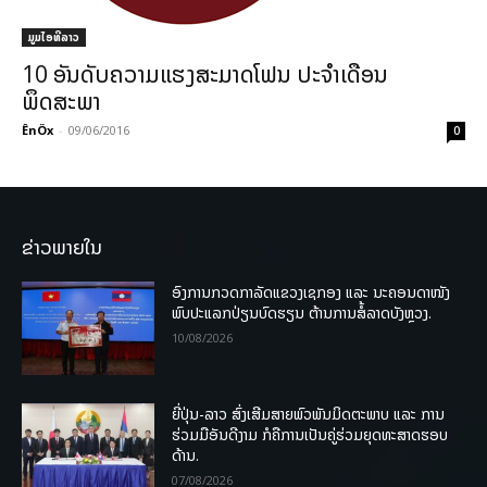
ມູມໄອທີລາວ
10 ອັນດັບຄວາມແຮງສະມາດໂຟນ ປະຈຳເດືອນ
ພຶດສະພາ
ÊnÖx
-
09/06/2016
0
ຂ່າວພາຍໃນ
ອົງການກວດກາລັດແຂວງເຊກອງ ແລະ ນະຄອນດາໜັງ
ພົບປະແລກປ່ຽນບົດຮຽນ ຕ້ານການສໍ້ລາດບັງຫຼວງ.
10/08/2026
ຍີ່ປຸ່ນ-ລາວ ສົ່ງເສີມສາຍພົວພັນມິດຕະພາບ ແລະ ການ
ຮ່ວມມືອັນດີງາມ ກໍຄືການເປັນຄູ່ຮ່ວມຍຸດທະສາດຮອບ
ດ້ານ.
07/08/2026