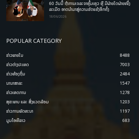
60 ວັນນີ້ ຖ້າການເຈລະຈາຫຼົ້ມເຫຼວ ຫຼື ມີຝ່າຍໃດຝ່າຍໜຶ່ງ
ລະເມີດ ອາດນໍາມາສູ່ຄວາມຂັດແຍ້ງອີກຄັ້ງ
18/06/2026
POPULAR CATEGORY
ຂ່າວພາຍ​ໃນ
8488
ຂ່າວຕ່າງປະເທດ
7003
ຂ່າວທ້ອງຖິ່ນ
2484
ນານາສາລະ
1547
ຂ່າວເຫດການ
1278
ສຸຂະພາບ ແລະ ສີ່ງແວດລ້ອມ
1203
ຂ່າວການພັດທະນາ
1197
ມູມໄອທີລາວ
683