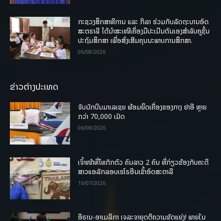
ກະຊວງສຶກສາທິການ ແລະ ກິລາ ຮ່ວມກັບລັດຖະບານອົດ
ສະຕຣາລີ ໄດ້ນຳສະເໜີເຄື່ອງມືປະເມີນຕົນເອງສຳລັບຄູຊັ້ນ
ປະຖົມສຶກສາ ເພື່ອສົ່ງເສີມຄຸນນະພາບການສຶກສາ.
06/08/2026
ຂ່າວຕ່າງປະເທດ
ຈັບນັກບິນມາເລເຊຍ ພ້ອມຍຶດເຄື່ອງຂອງກາງ ຢາອີ ຫຼາຍ
ກວ່າ 70,000 ເມັດ
06/08/2026
ເຈົ້າໜ້າທີ່ໄທກັກຕົວ ຄົນລາວ 2 ຄົນ ທີ່ກ່ຽວຂ້ອງກັບຄະດີ
ສາວແອລັກລອບເຮໂຣອີນເຂົ້າອົດສະຕາລີ
16/07/2026
ອີຣານ-ອາເມລິກາ ເຈລະຈາຍຸດຕິຄວາມຂັດແຍ່ງ! ພາຍໃນ