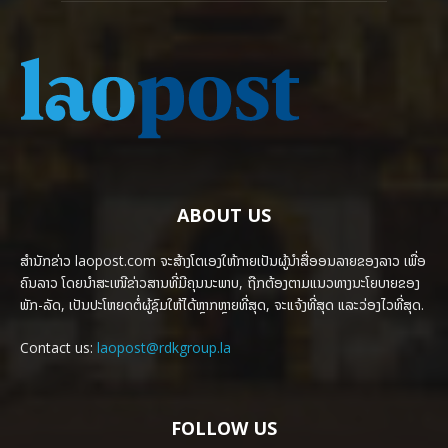
ABOUT US
ສຳນັກຂ່າວ laopost.com ຈະສ້າງໂຕເອງໃຫ້ກາຍເປັນຜູ້ນຳສື່ອອນລາຍຂອງລາວ ເພື່ອ
ຄົນລາວ ໂດຍນຳສະເໜີຂ່າວສານທີ່ມີຄຸນນະພາບ, ຖືກຕ້ອງຕາມແນວທາງນະໂຍບາຍຂອງ
ພັກ-ລັດ, ເປັນປະໂຫຍດຕໍ່ຜູ້ຊົມໃຫ້ໄດ້ຫຼາກຫຼາຍທີ່ສຸດ, ຈະແຈ້ງທີ່ສຸດ ແລະວ່ອງໄວທີ່ສຸດ.
Contact us:
laopost@rdkgroup.la
FOLLOW US