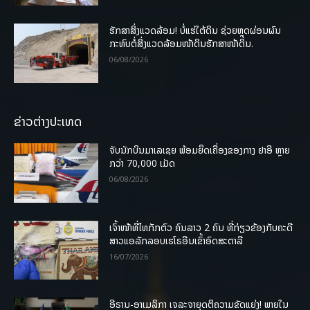
ຮັກສາສິ່ງແວດລ້ອມ! ບໍ່ແຮ່ໃຕ້ດິນ ຊ່ວຍຫຼຸດຜ່ອນຜົນ
ກະທົບຕໍ່ສິ່ງແວດລ້ອມໜ້າດິນຮັກສາໜ້າດິນ.
06/08/2026
ຂ່າວຕ່າງປະເທດ
ຈັບນັກບິນມາເລເຊຍ ພ້ອມຍຶດເຄື່ອງຂອງກາງ ຢາອີ ຫຼາຍ
ກວ່າ 70,000 ເມັດ
06/08/2026
ເຈົ້າໜ້າທີ່ໄທກັກຕົວ ຄົນລາວ 2 ຄົນ ທີ່ກ່ຽວຂ້ອງກັບຄະດີ
ສາວແອລັກລອບເຮໂຣອີນເຂົ້າອົດສະຕາລີ
16/07/2026
ອີຣານ-ອາເມລິກາ ເຈລະຈາຍຸດຕິຄວາມຂັດແຍ່ງ! ພາຍໃນ