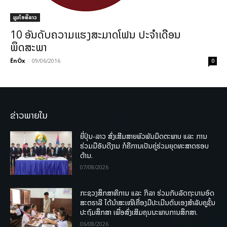
ມູມໄອທີລາວ
10 ອັນດັບຄວາມແຮງສະມາດໂຟນ ປະຈຳເດືອນ
ພຶດສະພາ
ÊnÖx
-
09/06/2016
0
ຂ່າວພາຍໃນ
ຍີ່ປຸ່ນ-ລາວ ສົ່ງເສີມສາຍພົວພັນມິດຕະພາບ ແລະ ການ
ຮ່ວມມືອັນດີງາມ ກໍຄືການເປັນຄູ່ຮ່ວມຍຸດທະສາດຮອບ
ດ້ານ.
07/08/2026
ກະຊວງສຶກສາທິການ ແລະ ກິລາ ຮ່ວມກັບລັດຖະບານອົດ
ສະຕຣາລີ ໄດ້ນຳສະເໜີເຄື່ອງມືປະເມີນຕົນເອງສຳລັບຄູຊັ້ນ
ປະຖົມສຶກສາ ເພື່ອສົ່ງເສີມຄຸນນະພາບການສຶກສາ.
06/08/2026