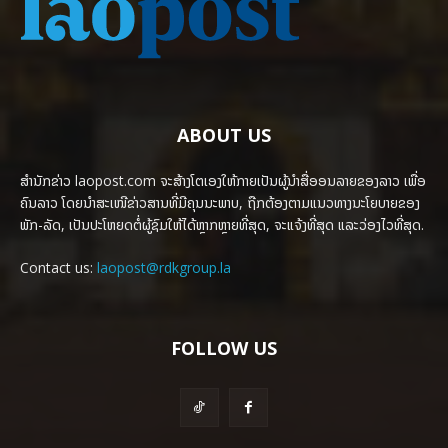
ABOUT US
ສຳນັກຂ່າວ laopost.com ຈະສ້າງໂຕເອງໃຫ້ກາຍເປັນຜູ້ນຳສື່ອອນລາຍຂອງລາວ ເພື່ອ
ຄົນລາວ ໂດຍນຳສະເໜີຂ່າວສານທີ່ມີຄຸນນະພາບ, ຖືກຕ້ອງຕາມແນວທາງນະໂຍບາຍຂອງ
ພັກ-ລັດ, ເປັນປະໂຫຍດຕໍ່ຜູ້ຊົມໃຫ້ໄດ້ຫຼາກຫຼາຍທີ່ສຸດ, ຈະແຈ້ງທີ່ສຸດ ແລະວ່ອງໄວທີ່ສຸດ.
Contact us:
laopost@rdkgroup.la
FOLLOW US