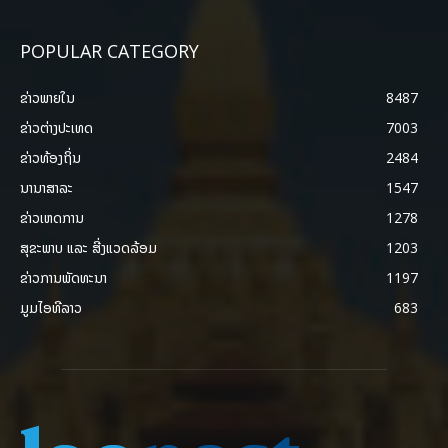
POPULAR CATEGORY
ຂ່າວພາຍ​ໃນ
8487
ຂ່າວຕ່າງປະເທດ
7003
ຂ່າວທ້ອງຖິ່ນ
2484
ນານາສາລະ
1547
ຂ່າວເຫດການ
1278
ສຸຂະພາບ ແລະ ສີ່ງແວດລ້ອມ
1203
ຂ່າວການພັດທະນາ
1197
ມູມໄອທີລາວ
683