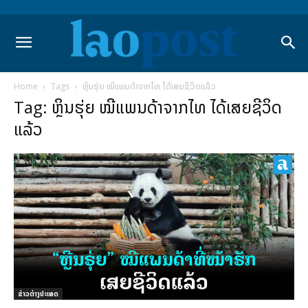
Home
Tags
ຫຼິນຮຸ່ຍ ໝີແພນດ້າຈາກໄທ ໄດ້ເສຍຊີວິດແລ້ວ
Tag: ຫຼິນຮຸ່ຍ ໝີແພນດ້າຈາກໄທ ໄດ້ເສຍຊີວິດ
ແລ້ວ
ຂ່າວຕ່າງປະເທດ